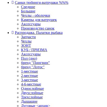
Санки тюбинги-ватрушки %%%
Средние
Большие
Чехлы - оболочки
Камеры для ватрушек
Аксессуары
Производство санок
Распродажа. Палатки рыбака
Запчасти
Чехлы
ЗОНТ
КУБ / ПРИЗМА
Аксессуары
Пол (дно)
бренд "Пингвин"
бренд "Лотос"
1-местные
2-местные
3-местные
4-6-местные
Однослойные
Двухслойные
Трехслойные
Дышащие
Дуговые <архив>