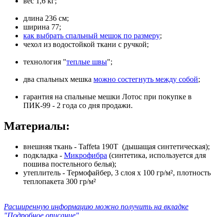
вес 1,6 кг;
длина 236 см;
ширина 77;
как выбрать спальный мешок по размеру
;
чехол из водостойкой ткани с ручкой;
технология "
теплые швы
";
два спальных мешка
можно состегнуть между собой
;
гарантия на спальные мешки Лотос при покупке в
ПИК-99 - 2 года со дня продажи.
Материалы:
внешняя ткань - Taffeta 190T (дышащая синтетическая);
подкладка -
Микрофибра
(синтетика, используется для
пошива постельного белья);
утеплитель - Термофайбер, 3 слоя х 100 гр/м², плотность
теплопакета 300 гр/м²
Расширенную информацию можно получить на вкладке
"Подробное описание"