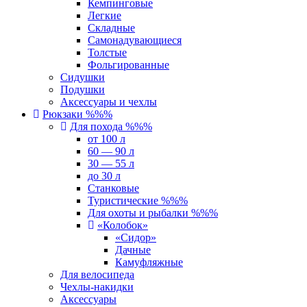
Кемпинговые
Легкие
Складные
Самонадувающиеся
Толстые
Фольгированные
Сидушки
Подушки
Аксессуары и чехлы
Рюкзаки %%%
Для похода %%%
от 100 л
60 — 90 л
30 — 55 л
до 30 л
Станковые
Туристические %%%
Для охоты и рыбалки %%%
«Колобок»
«Сидор»
Дачные
Камуфляжные
Для велосипеда
Чехлы-накидки
Аксессуары