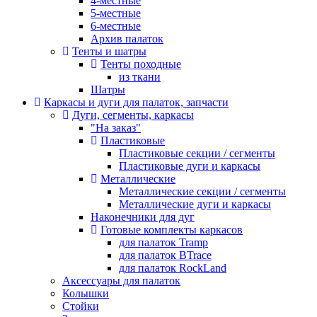
4-местные
5-местные
6-местные
Архив палаток
Тенты и шатры
Тенты походные
из ткани
Шатры
Каркасы и дуги для палаток, запчасти
Дуги, сегменты, каркасы
"На заказ"
Пластиковые
Пластиковые секции / сегменты
Пластиковые дуги и каркасы
Металлические
Металлические секции / сегменты
Металлические дуги и каркасы
Наконечники для дуг
Готовые комплекты каркасов
для палаток Tramp
для палаток BTrace
для палаток RockLand
Аксессуары для палаток
Колышки
Стойки