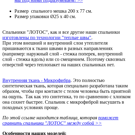
мы под ними подразумеваем? >>
Размер спального мешка 200 х 77 см.
Размер упаковки Ø25 х 40 см.
Спальники "ЛОТОС", как и все другие наши спальники
изготовлены по технологии "теплые швы"
.
При этом внешний и внутренний слои утеплителя
пришиваются к ткани швами в разных направлениях
(например: наружный слой - стежка поперек, внутренний
слой - стежка вдоль) или со смещением. Поэтому сквозных
отверстий через теплопакет на наших спальниках нет.
Внутренняя ткань - Микрофибра
. Это полностью
синтетическая ткань, которая специально разработана таким
образом, чтобы при контакте с телом человека быть приятной
на ощупь. Так как это синтетика, то по сравнению с хлопком
она сохнет быстрее. Спальник с микрофиброй высушить в
походных условиях проще.
По этой ссылке находится таблица
, которая
поможет
сравнить спальники "ЛОТОС" между собой >>
Особенности наших моделей: