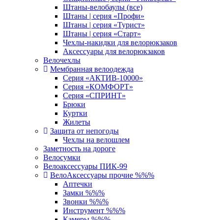
Штаны-велобаулы (все)
Штаны | серия «Профи»
Штаны | серия «Турист»
Штаны | серия «Старт»
Чехлы-накидки для велорюкзаков
Аксессуары для велорюкзаков
Велочехлы
Мембранная велоодежда
Серия «АКТИВ-10000»
Серия «КОМФОРТ»
Серия «СПРИНТ»
Брюки
Куртки
Жилеты
Защита от непогоды
Чехлы на велошлем
Заметность на дороге
Велосумки
Велоаксессуары ПИК-99
ВелоАксессуары прочие %%%
Аптечки
Замки %%%
Звонки %%%
Инструмент %%%
Камеры %%%