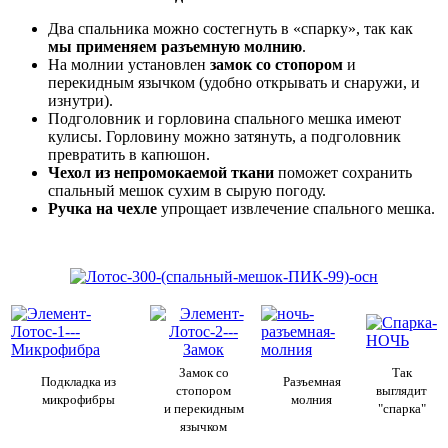
Два спальника можно состегнуть в «спарку», так как
мы применяем разъемную молнию
.
На молнии установлен
замок со стопором
и
перекидным язычком (удобно открывать и снаружи, и
изнутри).
Подголовник и горловина спального мешка имеют
кулисы. Горловину можно затянуть, а подголовник
превратить в капюшон.
Чехол из непромокаемой ткани
поможет сохранить
спальный мешок сухим в сырую погоду.
Ручка на чехле
упрощает извлечение спального мешка.
Замок со
Так
Подкладка из
Разъемная
стопором
выглядит
микрофибры
молния
и перекидным
"спарка"
язычком