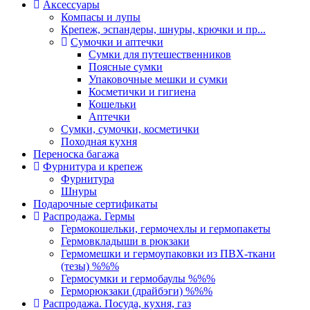
Аксессуары
Компасы и лупы
Крепеж, эспандеры, шнуры, крючки и пр...
Сумочки и аптечки
Сумки для путешественников
Поясные сумки
Упаковочные мешки и сумки
Косметички и гигиена
Кошельки
Аптечки
Сумки, сумочки, косметички
Походная кухня
Переноска багажа
Фурнитура и крепеж
Фурнитура
Шнуры
Подарочные сертификаты
Распродажа. Гермы
Гермокошельки, гермочехлы и гермопакеты
Гермовкладыши в рюкзаки
Гермомешки и гермоупаковки из ПВХ-ткани
(тезы) %%%
Гермосумки и гермобаулы %%%
Герморюкзаки (драйбэги) %%%
Распродажа. Посуда, кухня, газ