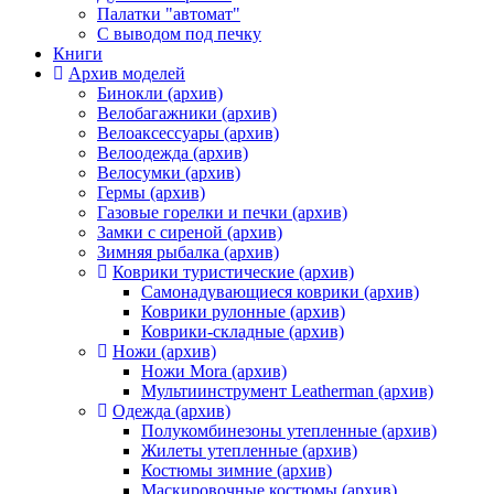
Палатки "автомат"
C выводом под печку
Книги
Архив моделей
Бинокли (архив)
Велобагажники (архив)
Велоаксессуары (архив)
Велоодежда (архив)
Велосумки (архив)
Гермы (архив)
Газовые горелки и печки (архив)
Замки с сиреной (архив)
Зимняя рыбалка (архив)
Коврики туристические (архив)
Самонадувающиеся коврики (архив)
Коврики рулонные (архив)
Коврики-складные (архив)
Ножи (архив)
Ножи Mora (архив)
Мультиинструмент Leatherman (архив)
Одежда (архив)
Полукомбинезоны утепленные (архив)
Жилеты утепленные (архив)
Костюмы зимние (архив)
Маскировочные костюмы (архив)