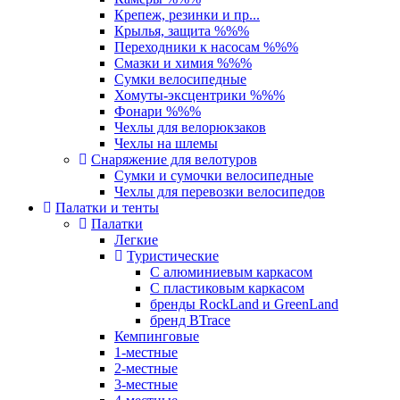
Крепеж, резинки и пр...
Крылья, защита %%%
Переходники к насосам %%%
Смазки и химия %%%
Сумки велосипедные
Хомуты-эксцентрики %%%
Фонари %%%
Чехлы для велорюкзаков
Чехлы на шлемы
Снаряжение для велотуров
Сумки и сумочки велосипедные
Чехлы для перевозки велосипедов
Палатки и тенты
Палатки
Легкие
Туристические
С алюминиевым каркасом
С пластиковым каркасом
бренды RockLand и GreenLand
бренд BTrace
Кемпинговые
1-местные
2-местные
3-местные