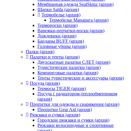
Мембранная одежда SealSkinz (архив)
Шапки Satila (архив)
Термобелье (архив)
Термобелье Манарага (архив)
Термоноски (архив)
Варежки-перчатки-носки (архив)
Дождевики (архив)
Банданы BUFF (архив)
Головные уборы (архив)
Палки (архив)
Палатки и тенты (архив)
Двухскатные палатки СЛЕТ (архив)
Туристические палатки (архив)
Кемпинговые палатки (архив)
Тенты туристические и аксессуары (архив)
Посуда (архив)
Термосы TIGER (архив)
Посуда с радиатором-теплообменником
(архив)
Пропитки для одежды и снаряжения (архив)
Пропитки Gear Aid (архив)
Рюкзаки и сумки (архив)
Городские рюкзаки и сумки (архив)
Рюкзаки велосипедные и спортивные
(архив)