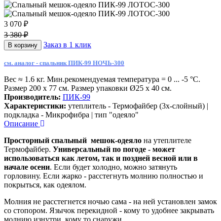
3 070 ₽
3 380 ₽
Заказ в 1 клик
В корзину
см. аналог - спальник ПИК-99 НОЧЬ-300
Вес ≈ 1.6 кг. Мин.рекомендуемая температура = 0 ... -5 °С.
Размер 200 х 77 см. Размер упаковки Ø25 х 40 см.
Производитель:
ПИК-99
Характеристики:
утеплитель - Термофайбер (3х-слойный) |
подкладка - Микрофибра | тип "одеяло"
Описание
Просторный спальный мешок-одеяло
на утеплителе
Термофайбер.
Универсальный по погоде - может
использоваться как летом, так и поздней весной или в
начале осени
. Если будет холодно, можно затянуть
горловину. Если жарко - расстегнуть молнию полностью и
покрыться, как одеялом.
Молния не расстегнется ночью сама - на ней установлен замок
со стопором. Язычок перекидной - кому то удобнее закрывать
молнию изнутри, кому то снаружи.