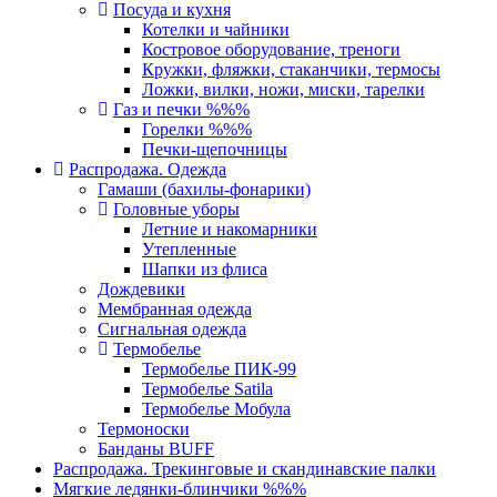
Посуда и кухня
Котелки и чайники
Костровое оборудование, треноги
Кружки, фляжки, стаканчики, термосы
Ложки, вилки, ножи, миски, тарелки
Газ и печки %%%
Горелки %%%
Печки-щепочницы
Распродажа. Одежда
Гамаши (бахилы-фонарики)
Головные уборы
Летние и накомарники
Утепленные
Шапки из флиса
Дождевики
Мембранная одежда
Сигнальная одежда
Термобелье
Термобелье ПИК-99
Термобелье Satila
Термобелье Мобула
Термоноски
Банданы BUFF
Распродажа. Трекинговые и скандинавские палки
Мягкие ледянки-блинчики %%%