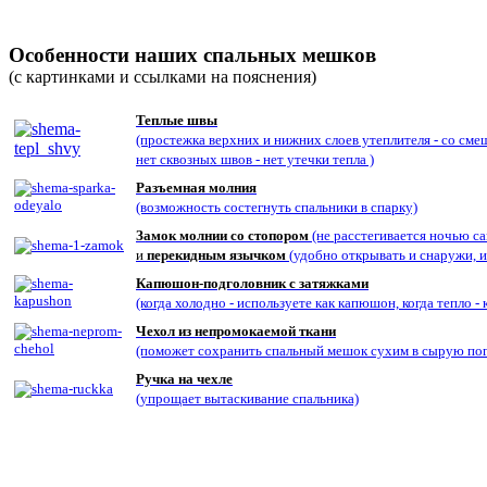
Особенности наших спальных мешков
(с картинками и ссылками на пояснения)
Теплые швы
(простежка верхних и нижних слоев утеплителя - со сме
нет сквозных швов - нет утечки тепла )
Разъемная молния
(возможность состегнуть спальники в спарку)
Замок молнии со стопором
(не расстегивается ночью са
и
перекидным язычком
(удобно открывать и снаружи, и
Капюшон-подголовник с затяжками
(когда холодно - используете как капюшон, когда тепло -
Чехол из непромокаемой ткани
(поможет сохранить спальный мешок сухим в сырую по
Ручка на чехле
(упрощает вытаскивание спальника)