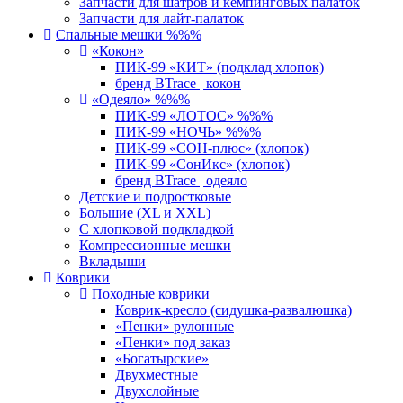
Запчасти для шатров и кемпинговых палаток
Запчасти для лайт-палаток
Спальные мешки %%%
«Кокон»
ПИК-99 «КИТ» (подклад хлопок)
бренд BTrace | кокон
«Одеяло» %%%
ПИК-99 «ЛОТОС» %%%
ПИК-99 «НОЧЬ» %%%
ПИК-99 «СОН-плюс» (хлопок)
ПИК-99 «СонИкс» (хлопок)
бренд BTrace | одеяло
Детские и подростковые
Большие (XL и XXL)
С хлопковой подкладкой
Компрессионные мешки
Вкладыши
Коврики
Походные коврики
Коврик-кресло (сидушка-развалюшка)
«Пенки» рулонные
«Пенки» под заказ
«Богатырские»
Двухместные
Двухслойные