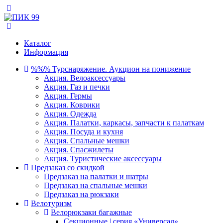
Каталог
Информация
%%% Турснаряжение. Аукцион на понижение
Акция. Велоаксессуары
Акция. Газ и печки
Акция. Гермы
Акция. Коврики
Акция. Одежда
Акция. Палатки, каркасы, запчасти к палаткам
Акция. Посуда и кухня
Акция. Спальные мешки
Акция. Спасжилеты
Акция. Туристические аксессуары
Предзаказ со скидкой
Предзаказ на палатки и шатры
Предзаказ на спальные мешки
Предзаказ на рюкзаки
Велотуризм
Велорюкзаки багажные
Секционные | серия «Универсал»