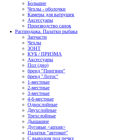
Большие
Чехлы - оболочки
Камеры для ватрушек
Аксессуары
Производство санок
Распродажа. Палатки рыбака
Запчасти
Чехлы
ЗОНТ
КУБ / ПРИЗМА
Аксессуары
Пол (дно)
бренд "Пингвин"
бренд "Лотос"
1-местные
2-местные
3-местные
4-6-местные
Однослойные
Двухслойные
Трехслойные
Дышащие
Дуговые <архив>
Палатки "автомат"
C выводом под печку