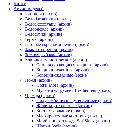
Книги
Архив моделей
Бинокли (архив)
Велобагажники (архив)
Велоаксессуары (архив)
Велоодежда (архив)
Велосумки (архив)
Гермы (архив)
Газовые горелки и печки (архив)
Замки с сиреной (архив)
Зимняя рыбалка (архив)
Коврики туристические (архив)
Самонадувающиеся коврики (архив)
Коврики рулонные (архив)
Коврики-складные (архив)
Ножи (архив)
Ножи Mora (архив)
Мультиинструмент Leatherman (архив)
Одежда (архив)
Полукомбинезоны утепленные (архив)
Жилеты утепленные (архив)
Костюмы зимние (архив)
Маскировочные костюмы (архив)
Мембранная одежда SealSkinz (архив)
Шапки Satila (архив)