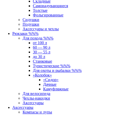
Складные
Самонадувающиеся
Толстые
Фольгированные
Сидушки
Подушки
Аксессуары и чехлы
Рюкзаки %%%
Для похода %%%
от 100 л
60 — 90 л
30 — 55 л
до 30 л
Станковые
Туристические %%%
Для охоты и рыбалки %%%
«Колобок»
«Сидор»
Дачные
Камуфляжные
Для велосипеда
Чехлы-накидки
Аксессуары
Аксессуары
Компасы и лупы