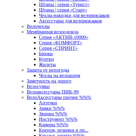
Штаны | серия «Турист»
Штаны | серия «Старт»
Чехлы-накидки для велорюкзаков
Аксессуары для велорюкзаков
Велочехлы
Мембранная велоодежда
Серия «АКТИВ-10000»
Серия «КОМФОРТ»
Серия «СПРИНТ»
Брюки
Куртки
Жилеты
Защита от непогоды
Чехлы на велошлем
Заметность на дороге
Велосумки
Велоаксессуары ПИК-99
ВелоАксессуары прочие %%%
Аптечки
Замки %%%
Звонки %%%
Инструмент %%%
Камеры %%%
Крепеж, резинки и пр...
Крылья, защита %%%