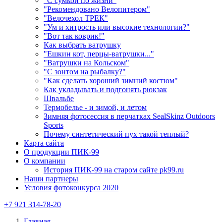
"С сумкой по жизни"
"Рекомендовано Велопитером"
"Велочехол ТРЕК"
"Ум и хитрость или высокие технологии?"
"Вот так коврик!"
Как выбрать ватрушку
"Ешкин кот, перцы-ватрушки..."
"Ватрушки на Кольском"
"С зонтом на рыбалку?"
"Как сделать хороший зимний костюм"
Как укладывать и подгонять рюкзак
Швальбе
Термобелье - и зимой, и летом
Зимняя фотосессия в перчатках SealSkinz Outdoors
Sports
Почему синтетический пух такой теплый?
Карта сайта
О продукции ПИК-99
О компании
История ПИК-99 на старом сайте pk99.ru
Наши партнеры
Условия фотоконкурса 2020
+7 921 314-78-20
Главная