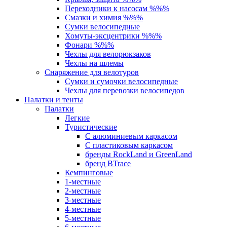
Переходники к насосам %%%
Смазки и химия %%%
Сумки велосипедные
Хомуты-эксцентрики %%%
Фонари %%%
Чехлы для велорюкзаков
Чехлы на шлемы
Снаряжение для велотуров
Сумки и сумочки велосипедные
Чехлы для перевозки велосипедов
Палатки и тенты
Палатки
Легкие
Туристические
С алюминиевым каркасом
С пластиковым каркасом
бренды RockLand и GreenLand
бренд BTrace
Кемпинговые
1-местные
2-местные
3-местные
4-местные
5-местные