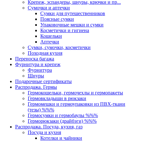
Крепеж, эспандеры, шнуры, крючки и пр...
Сумочки и аптечки
Сумки для путешественников
Поясные сумки
Упаковочные мешки и сумки
Косметички и гигиена
Кошельки
Аптечки
Сумки, сумочки, косметички
Походная кухня
Переноска багажа
Фурнитура и крепеж
Фурнитура
Шнуры
Подарочные сертификаты
Распродажа. Гермы
Гермокошельки, гермочехлы и гермопакеты
Гермовкладыши в рюкзаки
Гермомешки и гермоупаковки из ПВХ-ткани
(тезы) %%%
Гермосумки и гермобаулы %%%
Герморюкзаки (драйбэги) %%%
Распродажа. Посуда, кухня, газ
Посуда и кухня
Котелки и чайники