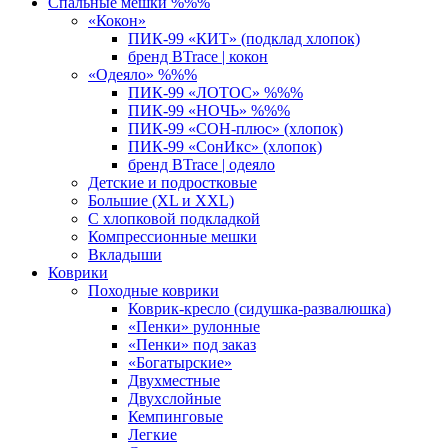
Спальные мешки %%%
«Кокон»
ПИК-99 «КИТ» (подклад хлопок)
бренд BTrace | кокон
«Одеяло» %%%
ПИК-99 «ЛОТОС» %%%
ПИК-99 «НОЧЬ» %%%
ПИК-99 «СОН-плюс» (хлопок)
ПИК-99 «СонИкс» (хлопок)
бренд BTrace | одеяло
Детские и подростковые
Большие (XL и XXL)
С хлопковой подкладкой
Компрессионные мешки
Вкладыши
Коврики
Походные коврики
Коврик-кресло (сидушка-развалюшка)
«Пенки» рулонные
«Пенки» под заказ
«Богатырские»
Двухместные
Двухслойные
Кемпинговые
Легкие