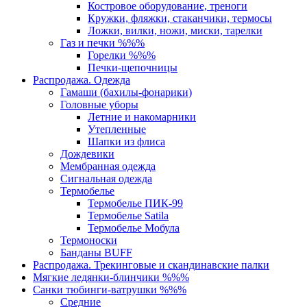
Костровое оборудование, треноги
Кружки, фляжки, стаканчики, термосы
Ложки, вилки, ножи, миски, тарелки
Газ и печки %%%
Горелки %%%
Печки-щепочницы
Распродажа. Одежда
Гамаши (бахилы-фонарики)
Головные уборы
Летние и накомарники
Утепленные
Шапки из флиса
Дождевики
Мембранная одежда
Сигнальная одежда
Термобелье
Термобелье ПИК-99
Термобелье Satila
Термобелье Мобула
Термоноски
Банданы BUFF
Распродажа. Трекинговые и скандинавские палки
Мягкие ледянки-блинчики %%%
Санки тюбинги-ватрушки %%%
Средние