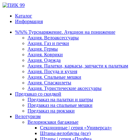
Каталог
Информация
%%% Турснаряжение. Аукцион на понижение
Акция. Велоаксессуары
Акция. Газ и печки
Акция. Гермы
Акция. Коврики
Акция. Одежда
Акция. Палатки, каркасы, запчасти к палаткам
Акция. Посуда и кухня
Акция. Спальные мешки
Акция. Спасжилеты
Акция. Туристические аксессуары
Предзаказ со скидкой
Предзаказ на палатки и шатры
Предзаказ на спальные мешки
Предзаказ на рюкзаки
Велотуризм
Велорюкзаки багажные
Секционные | серия «Универсал»
Штаны-велобаулы (все)
Штаны | серия «Профи»