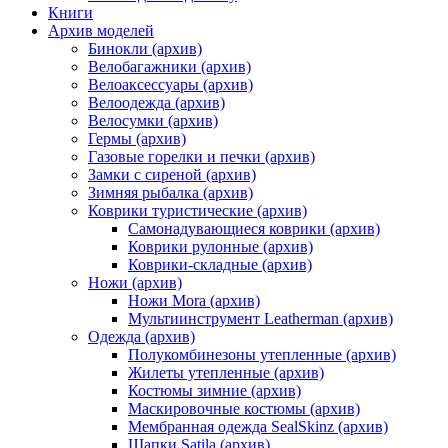
Книги
Архив моделей
Бинокли (архив)
Велобагажники (архив)
Велоаксессуары (архив)
Велоодежда (архив)
Велосумки (архив)
Гермы (архив)
Газовые горелки и печки (архив)
Замки с сиреной (архив)
Зимняя рыбалка (архив)
Коврики туристические (архив)
Самонадувающиеся коврики (архив)
Коврики рулонные (архив)
Коврики-складные (архив)
Ножи (архив)
Ножи Mora (архив)
Мультиинструмент Leatherman (архив)
Одежда (архив)
Полукомбинезоны утепленные (архив)
Жилеты утепленные (архив)
Костюмы зимние (архив)
Маскировочные костюмы (архив)
Мембранная одежда SealSkinz (архив)
Шапки Satila (архив)