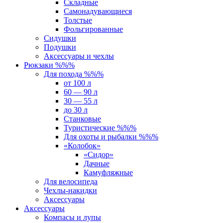
Складные
Самонадувающиеся
Толстые
Фольгированные
Сидушки
Подушки
Аксессуары и чехлы
Рюкзаки %%%
Для похода %%%
от 100 л
60 — 90 л
30 — 55 л
до 30 л
Станковые
Туристические %%%
Для охоты и рыбалки %%%
«Колобок»
«Сидор»
Дачные
Камуфляжные
Для велосипеда
Чехлы-накидки
Аксессуары
Аксессуары
Компасы и лупы