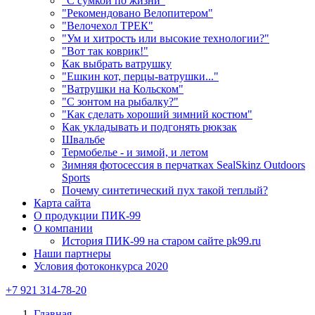
"С сумкой по жизни"
"Рекомендовано Велопитером"
"Велочехол ТРЕК"
"Ум и хитрость или высокие технологии?"
"Вот так коврик!"
Как выбрать ватрушку
"Ешкин кот, перцы-ватрушки..."
"Ватрушки на Кольском"
"С зонтом на рыбалку?"
"Как сделать хороший зимний костюм"
Как укладывать и подгонять рюкзак
Швальбе
Термобелье - и зимой, и летом
Зимняя фотосессия в перчатках SealSkinz Outdoors
Sports
Почему синтетический пух такой теплый?
Карта сайта
О продукции ПИК-99
О компании
История ПИК-99 на старом сайте pk99.ru
Наши партнеры
Условия фотоконкурса 2020
+7 921 314-78-20
Главная