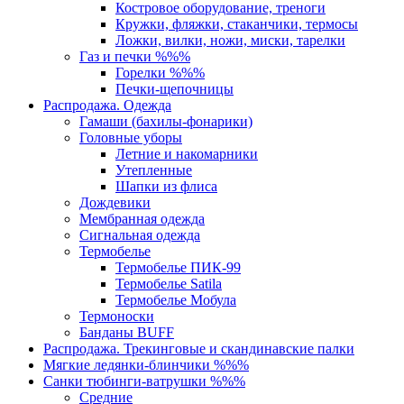
Костровое оборудование, треноги
Кружки, фляжки, стаканчики, термосы
Ложки, вилки, ножи, миски, тарелки
Газ и печки %%%
Горелки %%%
Печки-щепочницы
Распродажа. Одежда
Гамаши (бахилы-фонарики)
Головные уборы
Летние и накомарники
Утепленные
Шапки из флиса
Дождевики
Мембранная одежда
Сигнальная одежда
Термобелье
Термобелье ПИК-99
Термобелье Satila
Термобелье Мобула
Термоноски
Банданы BUFF
Распродажа. Трекинговые и скандинавские палки
Мягкие ледянки-блинчики %%%
Санки тюбинги-ватрушки %%%
Средние