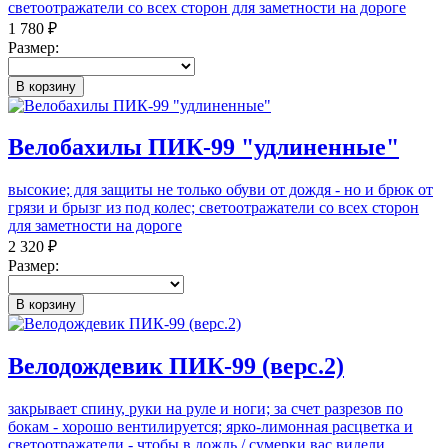
светоотражатели со всех сторон для заметности на дороге
1 780 ₽
Размер:
В корзину
Велобахилы ПИК-99 "удлиненные"
высокие; для защиты не только обуви от дождя - но и брюк от
грязи и брызг из под колес; светоотражатели со всех сторон
для заметности на дороге
2 320 ₽
Размер:
В корзину
Велодождевик ПИК-99 (верс.2)
закрывает спину, руки на руле и ноги; за счет разрезов по
бокам - хорошо вентилируется; ярко-лимонная расцветка и
светоотражатели - чтобы в дождь / сумерки вас видели