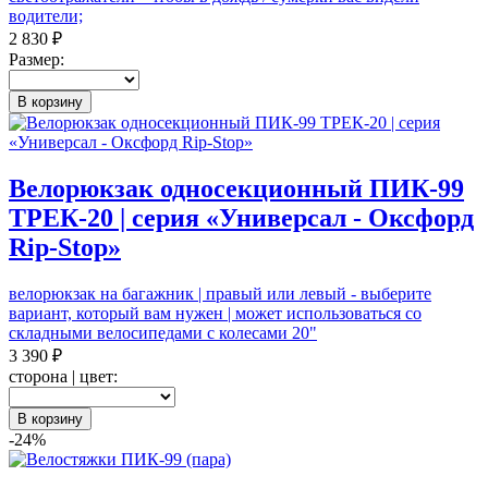
водители;
2 830 ₽
Размер:
В корзину
Велорюкзак односекционный ПИК-99
ТРЕК-20 | серия «Универсал - Оксфорд
Rip-Stop»
велорюкзак на багажник | правый или левый - выберите
вариант, который вам нужен | может использоваться со
складными велосипедами с колесами 20"
3 390 ₽
сторона | цвет:
В корзину
-24%