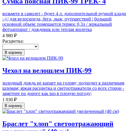
Сумка поясная ПИК-99 ТРЕК- 4
возьмете в самолет - будет 4 л. дополнительной ручной клади
:-) | для велосипеда, бега, лыж, путешествий | большой
основной объем: помещается термос 0,3л / зеркальный
фотоаппарат / дождевик или теплая жилетка
4 980 ₽
Расцветка:
В корзину
Чехол на велошлем ПИК-99
холодный дождь не капает на голову; подходит к различным
шлемам; яркая расцветка и светоотражатели со всех сторон -
заметнее на дороге как раз в плохую погоду;
1 030 ₽
В корзину
Браслет "хлоп" светоотражающий