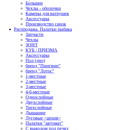
Большие
Чехлы - оболочки
Камеры для ватрушек
Аксессуары
Производство санок
Распродажа. Палатки рыбака
Запчасти
Чехлы
ЗОНТ
КУБ / ПРИЗМА
Аксессуары
Пол (дно)
бренд "Пингвин"
бренд "Лотос"
1-местные
2-местные
3-местные
4-6-местные
Однослойные
Двухслойные
Трехслойные
Дышащие
Дуговые <архив>
Палатки "автомат"
C выводом под печку