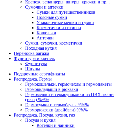
Крепеж, эспандеры, шнуры, крючки и пр...
Сумочки и аптечки
Сумки для путешественников
Поясные сумки
Упаковочные мешки и сумки
Косметички и гигиена
Кошельки
Аптечки
Сумки, сумочки, косметички
Походная кухня
Переноска багажа
Фурнитура и крепеж
Фурнитура
Шнуры
Подарочные сертификаты
Распродажа. Гермы
Гермокошельки, гермочехлы и гермопакеты
Гермовкладыши в рюкзаки
Гермомешки и гермоупаковки из ПВХ-ткани
(тезы) %%%
Гермосумки и гермобаулы %%%
Герморюкзаки (драйбэги) %%%
Распродажа. Посуда, кухня, газ
Посуда и кухня
Котелки и чайники