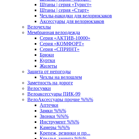
Штаны | серия «Турист»
Штаны | серия «Старт»
Чехлы-накидки для велорюкзаков
Аксессуары для велорюкзаков
Велочехлы
Мембранная велоодежда
Серия «АКТИВ-10000»
Серия «КОМФОРТ»
Серия «СПРИНТ»
Брюки
Куртки
Жилеты
Защита от непогоды
Чехлы на велошлем
Заметность на дороге
Велосумки
Велоаксессуары ПИК-99
ВелоАксессуары прочие %%%
Аптечки
Замки %%%
Звонки %%%
Инструмент %%%
Камеры %%%
Крепеж, резинки и пр...
Крылья, защита %%%