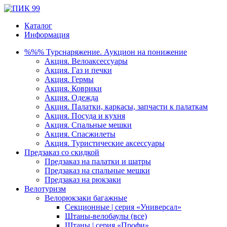
Каталог
Информация
%%% Турснаряжение. Аукцион на понижение
Акция. Велоаксессуары
Акция. Газ и печки
Акция. Гермы
Акция. Коврики
Акция. Одежда
Акция. Палатки, каркасы, запчасти к палаткам
Акция. Посуда и кухня
Акция. Спальные мешки
Акция. Спасжилеты
Акция. Туристические аксессуары
Предзаказ со скидкой
Предзаказ на палатки и шатры
Предзаказ на спальные мешки
Предзаказ на рюкзаки
Велотуризм
Велорюкзаки багажные
Секционные | серия «Универсал»
Штаны-велобаулы (все)
Штаны | серия «Профи»