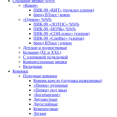
Спальные мешки %%%
«Кокон»
ПИК-99 «КИТ» (подклад хлопок)
бренд BTrace | кокон
«Одеяло» %%%
ПИК-99 «ЛОТОС» %%%
ПИК-99 «НОЧЬ» %%%
ПИК-99 «СОН-плюс» (хлопок)
ПИК-99 «СонИкс» (хлопок)
бренд BTrace | одеяло
Детские и подростковые
Большие (XL и XXL)
С хлопковой подкладкой
Компрессионные мешки
Вкладыши
Коврики
Походные коврики
Коврик-кресло (сидушка-развалюшка)
«Пенки» рулонные
«Пенки» под заказ
«Богатырские»
Двухместные
Двухслойные
Кемпинговые
Легкие