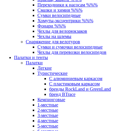
Переходники к насосам %%%
Смазки и химия %%%
Сумки велосипедные
Хомуты-эксцентрики %%%
Фонари %%%
Чехлы для велорюкзаков
Чехлы на шлемы
Снаряжение для велотуров
Сумки и сумочки велосипедные
Чехлы для перевозки велосипедов
Палатки и тенты
Палатки
Легкие
Туристические
С алюминиевым каркасом
С пластиковым каркасом
бренды RockLand и GreenLand
бренд BTrace
Кемпинговые
1-местные
2-местные
3-местные
4-местные
5-местные