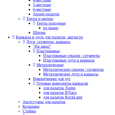
4-местные
5-местные
6-местные
Архив палаток
Тенты и шатры
Тенты походные
из ткани
Шатры
Каркасы и дуги для палаток, запчасти
Дуги, сегменты, каркасы
"На заказ"
Пластиковые
Пластиковые секции / сегменты
Пластиковые дуги и каркасы
Металлические
Металлические секции / сегменты
Металлические дуги и каркасы
Наконечники для дуг
Готовые комплекты каркасов
для палаток Tramp
для палаток BTrace
для палаток RockLand
Аксессуары для палаток
Колышки
Стойки