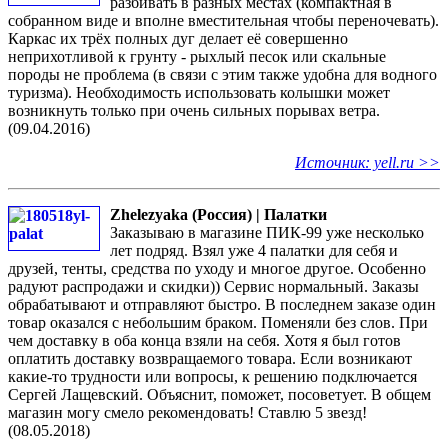
разбивать в разных местах (компактная в
собранном виде и вполне вместительная чтобы переночевать).
Каркас их трёх полных дуг делает её совершенно
неприхотливой к грунту - рыхлый песок или скальные
породы не проблема (в связи с этим также удобна для водного
туризма). Необходимость использовать колышки может
возникнуть только при очень сильных порывах ветра.
(09.04.2016)
Источник: yell.ru >>
Zhelezyaka (Россия) | Палатки
Заказываю в магазине ПИК-99 уже несколько
лет подряд. Взял уже 4 палатки для себя и
друзей, тенты, средства по уходу и многое другое. Особенно
радуют распродажи и скидки)) Сервис нормальный. Заказы
обрабатывают и отправляют быстро. В последнем заказе один
товар оказался с небольшим браком. Поменяли без слов. При
чем доставку в оба конца взяли на себя. Хотя я был готов
оплатить доставку возвращаемого товара. Если возникают
какие-то трудности или вопросы, к решению подключается
Сергей Лащевский. Объяснит, поможет, посоветует. В общем
магазин могу смело рекомендовать! Ставлю 5 звезд!
(08.05.2018)