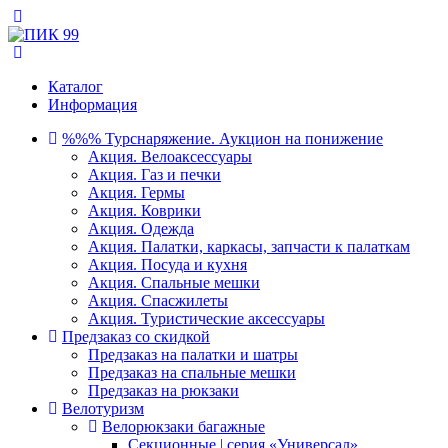
Каталог
Информация
%%% Турснаряжение. Аукцион на понижение
Акция. Велоаксессуары
Акция. Газ и печки
Акция. Гермы
Акция. Коврики
Акция. Одежда
Акция. Палатки, каркасы, запчасти к палаткам
Акция. Посуда и кухня
Акция. Спальные мешки
Акция. Спасжилеты
Акция. Туристические аксессуары
Предзаказ со скидкой
Предзаказ на палатки и шатры
Предзаказ на спальные мешки
Предзаказ на рюкзаки
Велотуризм
Велорюкзаки багажные
Секционные | серия «Универсал»