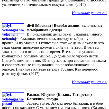
Рекомендую этот магазин! Продавцы отзывчивые, относятся с
уважением к потенциальным покупателям. (2015)
Источник: yell.ru >>
divil (Москва) | Велобагажник; велочехлы;
мембранная одежда
В понедельник делал заказ. Заказывал много
всего: велобажники, велочехлы, одежду мембранную и
прочее. Я из Москвы. Отписали в этот же день и сказали что
заказ ориентировочно должен прийти в четверг. В четверг
заказ пришел в оговоренное время. Все хорошо упаковано,
компактно в большом мешке. До дома было удобно нести.
Спасибо компании пик-99 за чуткость при составлении заказа
и своевременные консультации по велобагажниками и
одежде. Планируется вело выезд в Грузию. Как вернемся
размещу фотки. (2017)
Источник: yell.ru >>
Рамиль Юсупов (Казань, Татарстан) |
Багажник, посуда
Здравствуйте. Заказал вело-багажник и набор
посуды по каталогу. С указанием пункта самовывоза (Казань).