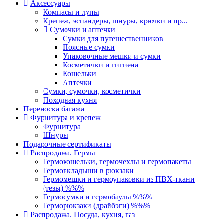
Аксессуары
Компасы и лупы
Крепеж, эспандеры, шнуры, крючки и пр...
Сумочки и аптечки
Сумки для путешественников
Поясные сумки
Упаковочные мешки и сумки
Косметички и гигиена
Кошельки
Аптечки
Сумки, сумочки, косметички
Походная кухня
Переноска багажа
Фурнитура и крепеж
Фурнитура
Шнуры
Подарочные сертификаты
Распродажа. Гермы
Гермокошельки, гермочехлы и гермопакеты
Гермовкладыши в рюкзаки
Гермомешки и гермоупаковки из ПВХ-ткани
(тезы) %%%
Гермосумки и гермобаулы %%%
Герморюкзаки (драйбэги) %%%
Распродажа. Посуда, кухня, газ