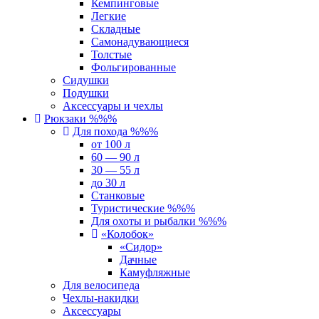
Кемпинговые
Легкие
Складные
Самонадувающиеся
Толстые
Фольгированные
Сидушки
Подушки
Аксессуары и чехлы
Рюкзаки %%%
Для похода %%%
от 100 л
60 — 90 л
30 — 55 л
до 30 л
Станковые
Туристические %%%
Для охоты и рыбалки %%%
«Колобок»
«Сидор»
Дачные
Камуфляжные
Для велосипеда
Чехлы-накидки
Аксессуары