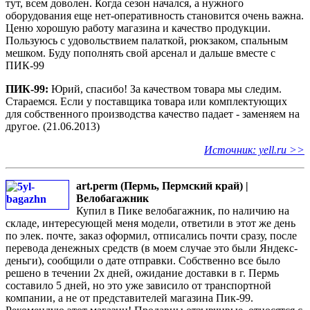
тут, всем доволен. Когда сезон начался, а нужного
оборудования еще нет-оперативность становится очень важна.
Ценю хорошую работу магазина и качество продукции.
Пользуюсь с удовольствием палаткой, рюкзаком, спальным
мешком. Буду пополнять свой арсенал и дальше вместе с
ПИК-99
ПИК-99:
Юрий, спасибо! За качеством товара мы следим.
Стараемся. Если у поставщика товара или комплектующих
для собственного производства качество падает - заменяем на
другое. (21.06.2013)
Источник: yell.ru >>
art.perm (Пермь, Пермский край) |
Велобагажник
Купил в Пике велобагажник, по наличию на
складе, интересующей меня модели, ответили в этот же день
по элек. почте, заказ оформил, отписались почти сразу, после
перевода денежных средств (в моем случае это были Яндекс-
деньги), сообщили о дате отправки. Собственно все было
решено в течении 2х дней, ожидание доставки в г. Пермь
составило 5 дней, но это уже зависило от транспортной
компании, а не от представителей магазина Пик-99.