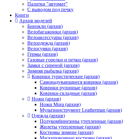
Палатки "автомат"
C выводом под печку
Книги
Архив моделей
Бинокли (архив)
Велобагажники (архив)
Велоаксессуары (архив)
Велоодежда (архив)
Велосумки (архив)
Гермы (архив)
Газовые горелки и печки (архив)
Замки с сиреной (архив)
Зимняя рыбалка (архив)
Коврики туристические (архив)
Самонадувающиеся коврики (архив)
Коврики рулонные (архив)
Коврики-складные (архив)
Ножи (архив)
Ножи Mora (архив)
Мультиинструмент Leatherman (архив)
Одежда (архив)
Полукомбинезоны утепленные (архив)
Жилеты утепленные (архив)
Костюмы зимние (архив)
Маскировочные костюмы (архив)