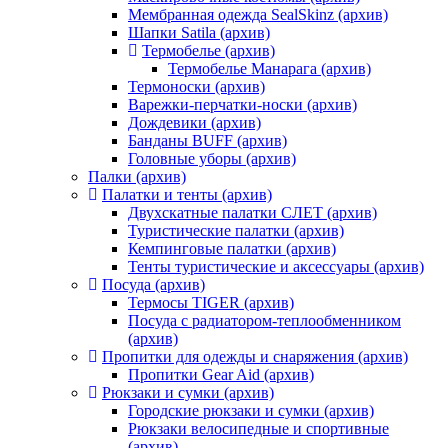
Мембранная одежда SealSkinz (архив)
Шапки Satila (архив)
Термобелье (архив)
Термобелье Манарага (архив)
Термоноски (архив)
Варежки-перчатки-носки (архив)
Дождевики (архив)
Банданы BUFF (архив)
Головные уборы (архив)
Палки (архив)
Палатки и тенты (архив)
Двухскатные палатки СЛЕТ (архив)
Туристические палатки (архив)
Кемпинговые палатки (архив)
Тенты туристические и аксессуары (архив)
Посуда (архив)
Термосы TIGER (архив)
Посуда с радиатором-теплообменником
(архив)
Пропитки для одежды и снаряжения (архив)
Пропитки Gear Aid (архив)
Рюкзаки и сумки (архив)
Городские рюкзаки и сумки (архив)
Рюкзаки велосипедные и спортивные
(архив)