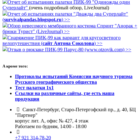
Отчет об испытаниях палатки ПИК-99 "Одиножды один
Суперлайт"
(очень подробный обзор, LiveJournal)
Отчет об испытаниях палатки "Дважды два Суперлайт"
(
survivalpandas.blogspot.ru
) >>
Обзор невесомого мембранного костюма Спринт "Анорак +
брюки Турист" (LiveJournal) >>
Снаряжение ПИК-99 как вариант для кругосветного
велопутешествия (
сайт Антона Соколова
) >>
Отзыв о рюкзаке ПИК-99 Парус-80 (www.otzovik.com) >>
А кроме того:
Протоколы испытаний Комиссии научного туризма
Русского географического общества
Тест палатки 1х1
Ссылки на различные сайты, где есть наша
продукция
Санкт-Петербург, Старо-Петергофский пр., д. 40, БЦ
"Партнер"
корпус лит. А, офис № 427, 4 этаж
Работаем по будням, 14:00 - 18:00
+7 921 314-78-20