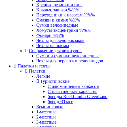
Крепеж, резинки и пр...
Крылья, защита %%%
Переходники к насосам %%%
Смазки и химия %%%
Сумки велосипедные
Хомуты-эксцентрики %%%
Фонари %%%
Чехлы для велорюкзаков
Чехлы на шлемы
Снаряжение для велотуров
Сумки и сумочки велосипедные
Чехлы для перевозки велосипедов
Палатки и тенты
Палатки
Легкие
Туристические
С алюминиевым каркасом
С пластиковым каркасом
бренды RockLand и GreenLand
бренд BTrace
Кемпинговые
1-местные
2-местные
3-местные