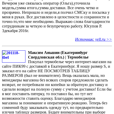
Вечером уже связалась оператор (Ольга),уточнила
модель,сумма итого,сумма доставки. Все очень четко и
прозрачно. Непрошло и недели,я полчил СМСку и посылка у
меня в руках. Все доставлено в целостности и сохранности и
точно-то,что мне необходимо. Выражаю слова благодарности
сотрудникам за четкую и безупречную работу. Юсупов Р.
3декабря 2016г.
Источник: yell.ru >>
Максим Аньшин (Екатеринбург
Свердловская обл.) | Термобелье
Покупал термобелье через интернет-магазин на
сайте ПИК99 с доставкой в Екатеринбург. Я ношу размер S, и
заказал его на сайте НЕ ПОСМОТРЕВ ТАБЛИЦУ
РАЗМЕРОВ (был не внимателен). Вещь оказалась мала, но
менеджеры магазина без всяких споров предложили сделать
возврат, не потребовали ни копейки за обратную доставку и
сделали возврат на полную сумму с учетом доставки! Если бы
я мог поставить пятерку, то поставил бы, но тут нет
возможности ставить оценку. Благодарю менеджеров
магазина за понимание и оперативную реакцию. Теперь без
сомнений буду заказывать одежду тут, но предварительно
изучив таблицу размеров. Будьте внимательны при выборе