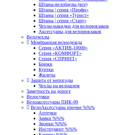
Штаны-велобаулы (все)
Штаны | серия «Профи»
Штаны | серия «Турист»
Штаны | серия «Старт»
Чехлы-накидки для велорюкзаков
Аксессуары для велорюкзаков
Велочехлы
Мембранная велоодежда
Серия «АКТИВ-10000»
Серия «КОМФОРТ»
Серия «СПРИНТ»
Брюки
Куртки
Жилеты
Защита от непогоды
Чехлы на велошлем
Заметность на дороге
Велосумки
Велоаксессуары ПИК-99
ВелоАксессуары прочие %%%
Аптечки
Замки %%%
Звонки %%%
Инструмент %%%
Камеры %%%