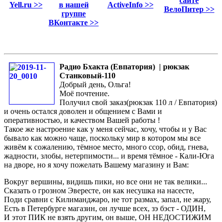
сайте
Yell.ru >>
в нашей
ActiveInfo >>
ВелоПитер >>
группе
ВКонтакте >>
Радио Бхакта (Евпатория) | рюкзак
Станковый-110
Добрый день, Ольга!
Моё почтение.
Получил свой заказ(рюкзак 110 л / Евпатория)
и очень остался доволен и общением с Вами и
оперативностью, и качеством Вашей работы !
Такое же настроение как у меня сейчас, хочу, чтобы и у Вас
бывало как можно чаще, поскольку мир в котором мы все
живём к сожалению, тёмное место, много ссор, обид, гнева,
жадности, злобы, нетерпимости... и время тёмное - Кали-Юга
на дворе, но я хочу пожелать Вашему магазину и Вам:
Вокруг вершины, видишь пики, но все они не так велики...
Сказать о грозном Эвересте, он как несушка на насесте,
Поди сравни с Килиманджаро, не тот размах, запал, не жару,
Есть в Петербурге магазин, он лучше всех, зэ бэст - ОДИН,
И этот ПИК не взять другим, он выше, ОН НЕДОСТИЖИМ