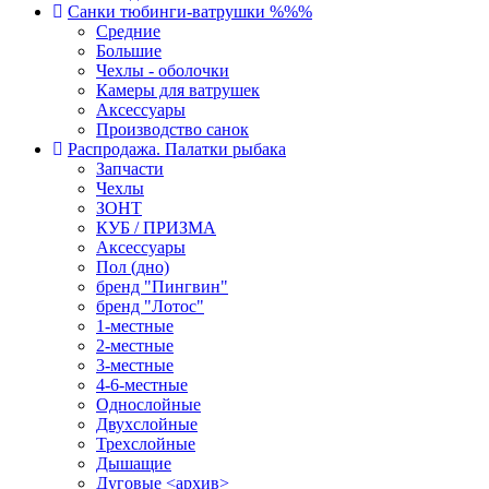
Санки тюбинги-ватрушки %%%
Средние
Большие
Чехлы - оболочки
Камеры для ватрушек
Аксессуары
Производство санок
Распродажа. Палатки рыбака
Запчасти
Чехлы
ЗОНТ
КУБ / ПРИЗМА
Аксессуары
Пол (дно)
бренд "Пингвин"
бренд "Лотос"
1-местные
2-местные
3-местные
4-6-местные
Однослойные
Двухслойные
Трехслойные
Дышащие
Дуговые <архив>