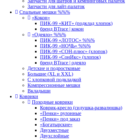
Запчасти для шатров и кемпинговых палаток
Запчасти для лайт-палаток
Спальные мешки %%%
«Кокон»
ПИК-99 «КИТ» (подклад хлопок)
бренд BTrace | кокон
«Одеяло» %%%
ПИК-99 «ЛОТОС» %%%
ПИК-99 «НОЧЬ» %%%
ПИК-99 «СОН-плюс» (хлопок)
ПИК-99 «СонИкс» (хлопок)
бренд BTrace | одеяло
Детские и подростковые
Большие (XL и XXL)
С хлопковой подкладкой
Компрессионные мешки
Вкладыши
Коврики
Походные коврики
Коврик-кресло (сидушка-развалюшка)
«Пенки» рулонные
«Пенки» под заказ
«Богатырские»
Двухместные
Двухслойные