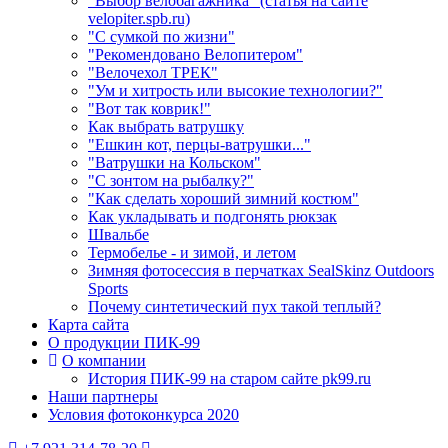
"Выбор велобагажника" (статья на сайте
velopiter.spb.ru)
"С сумкой по жизни"
"Рекомендовано Велопитером"
"Велочехол ТРЕК"
"Ум и хитрость или высокие технологии?"
"Вот так коврик!"
Как выбрать ватрушку
"Ешкин кот, перцы-ватрушки..."
"Ватрушки на Кольском"
"С зонтом на рыбалку?"
"Как сделать хороший зимний костюм"
Как укладывать и подгонять рюкзак
Швальбе
Термобелье - и зимой, и летом
Зимняя фотосессия в перчатках SealSkinz Outdoors
Sports
Почему синтетический пух такой теплый?
Карта сайта
О продукции ПИК-99
О компании
История ПИК-99 на старом сайте pk99.ru
Наши партнеры
Условия фотоконкурса 2020