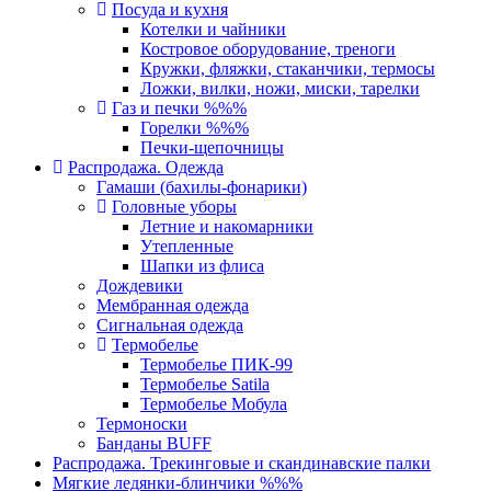
Посуда и кухня
Котелки и чайники
Костровое оборудование, треноги
Кружки, фляжки, стаканчики, термосы
Ложки, вилки, ножи, миски, тарелки
Газ и печки %%%
Горелки %%%
Печки-щепочницы
Распродажа. Одежда
Гамаши (бахилы-фонарики)
Головные уборы
Летние и накомарники
Утепленные
Шапки из флиса
Дождевики
Мембранная одежда
Сигнальная одежда
Термобелье
Термобелье ПИК-99
Термобелье Satila
Термобелье Мобула
Термоноски
Банданы BUFF
Распродажа. Трекинговые и скандинавские палки
Мягкие ледянки-блинчики %%%