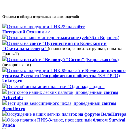
Отзывы и обзоры отдельных наших изделий:
Отзывы о продукции ПИК-99 на
сайте
Питерский Охотник
>>
Отзывы о нашем интернет-магазине (velo36.ru Воронеж)
Отзывы на
сайте "Путешествия по Кольскому и
"Скитальцы севера"
(спальники, санки-ватрушки, палатка
Грань-1)
Отзывы
на сайте "Велоклуб "Сотня"
(Кировская обл.)
(велорюкзаки)
Отзывы о продукции ПИК-99 на сайте
Комиссии научного
туризма Русского Географического общества
(КНТ РГО)
knt.org.ru
Отчет об испытаниях палатки "Одиножды один"
Тест-обзор наших легких палаток, проведенный
сайтом
ActiveInfo
Тест-драйв велосипедного чехла, проведенный
сайтом
ВелоПитер
Обсуждение наших легких палаток
на форуме ВелоПитера
Обзор палатки ПИК-3-плюс, проведенный
блогом Survival
Panda