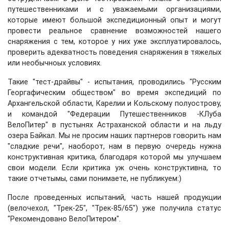
путешественниками и с уважаемыми организациями,
которые имеют большой экспедиционный опыт и могут
провести реальное сравнение возможностей нашего
снаряжения с тем, которое у них уже эксплуатировалось,
проверить адекватность поведения снаряжения в тяжелых
или необычноых условиях.
Такие "тест-драйвы" - испытания, проводились "Русским
Георгафическим обществом" во время экспедиций по
Архангельской области, Карелии и Кольскому полуострову,
и командой "Федерации Путешественников -КЛуба
ВелоПитер" в пустынях Астраханской области и на льду
озера Байкал. Мы не просим наших партнеров говорить нам
"сладкие речи", наоборот, нам в первую очередь нужна
конструктивная критика, благодаря которой мы улучшаем
свои модели. Если критика уж очень конструктивна, то
такие отчетымы, сами понимаете, не публикуем:)
После проведенных испытаний, часть нашей продукции
(велочехол, "Трек-25", "Трек-85/65") уже получила статус
"Рекомендовано ВелоПитером".