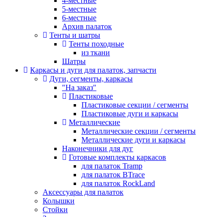
4-местные
5-местные
6-местные
Архив палаток
Тенты и шатры
Тенты походные
из ткани
Шатры
Каркасы и дуги для палаток, запчасти
Дуги, сегменты, каркасы
"На заказ"
Пластиковые
Пластиковые секции / сегменты
Пластиковые дуги и каркасы
Металлические
Металлические секции / сегменты
Металлические дуги и каркасы
Наконечники для дуг
Готовые комплекты каркасов
для палаток Tramp
для палаток BTrace
для палаток RockLand
Аксессуары для палаток
Колышки
Стойки