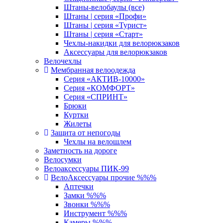
Штаны-велобаулы (все)
Штаны | серия «Профи»
Штаны | серия «Турист»
Штаны | серия «Старт»
Чехлы-накидки для велорюкзаков
Аксессуары для велорюкзаков
Велочехлы
Мембранная велоодежда
Серия «АКТИВ-10000»
Серия «КОМФОРТ»
Серия «СПРИНТ»
Брюки
Куртки
Жилеты
Защита от непогоды
Чехлы на велошлем
Заметность на дороге
Велосумки
Велоаксессуары ПИК-99
ВелоАксессуары прочие %%%
Аптечки
Замки %%%
Звонки %%%
Инструмент %%%
Камеры %%%