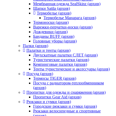
Мембранная одежда SealSkinz (архив)
Шапки Satila (архив)
Термобелье (архив)
Термобелье Манарага (архив)
Термоноски (архив)
Варежки-перчатки-носки (архив)
Дождевики (архив)
Банданы BUFF (архив)
Головные уборы (архив)
Палки (архив)
Палатки и тенты (архив)
Двухскатные палатки СЛЕТ (архив)
Туристические палатки (архив)
Кемпинговые палатки (архив)
Тенты туристические и аксессуары (архив)
Посуда (архив)
Термосы TIGER (архив)
Посуда с радиатором-теплообменником
(архив)
Пропитки для одежды и снаряжения (архив)
Пропитки Gear Aid (архив)
Рюкзаки и сумки (архив)
Городские рюкзаки и сумки (архив)
Рюкзаки велосипедные и спортивные
(архив)