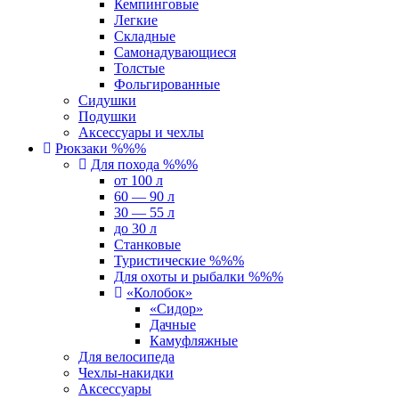
Кемпинговые
Легкие
Складные
Самонадувающиеся
Толстые
Фольгированные
Сидушки
Подушки
Аксессуары и чехлы
Рюкзаки %%%
Для похода %%%
от 100 л
60 — 90 л
30 — 55 л
до 30 л
Станковые
Туристические %%%
Для охоты и рыбалки %%%
«Колобок»
«Сидор»
Дачные
Камуфляжные
Для велосипеда
Чехлы-накидки
Аксессуары