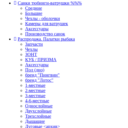
Санки тюбинги-ватрушки %%%
Средние
Большие
Чехлы - оболочки
Камеры для ватрушек
Аксессуары
Производство санок
Распродажа. Палатки рыбака
Запчасти
Чехлы
ЗОНТ
КУБ / ПРИЗМА
Аксессуары
Пол (дно)
бренд "Пингвин"
бренд "Лотос"
1-местные
2-местные
3-местные
4-6-местные
Однослойные
Двухслойные
Трехслойные
Дышащие
Дуговые <архив>