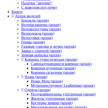
Палатки "автомат"
C выводом под печку
Книги
Архив моделей
Бинокли (архив)
Велобагажники (архив)
Велоаксессуары (архив)
Велоодежда (архив)
Велосумки (архив)
Гермы (архив)
Газовые горелки и печки (архив)
Замки с сиреной (архив)
Зимняя рыбалка (архив)
Коврики туристические (архив)
Самонадувающиеся коврики (архив)
Коврики рулонные (архив)
Коврики-складные (архив)
Ножи (архив)
Ножи Mora (архив)
Мультиинструмент Leatherman (архив)
Одежда (архив)
Полукомбинезоны утепленные (архив)
Жилеты утепленные (архив)
Костюмы зимние (архив)
Маскировочные костюмы (архив)