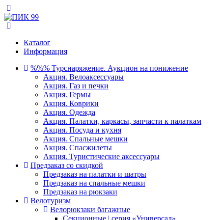
Каталог
Информация
%%% Турснаряжение. Аукцион на понижение
Акция. Велоаксессуары
Акция. Газ и печки
Акция. Гермы
Акция. Коврики
Акция. Одежда
Акция. Палатки, каркасы, запчасти к палаткам
Акция. Посуда и кухня
Акция. Спальные мешки
Акция. Спасжилеты
Акция. Туристические аксессуары
Предзаказ со скидкой
Предзаказ на палатки и шатры
Предзаказ на спальные мешки
Предзаказ на рюкзаки
Велотуризм
Велорюкзаки багажные
Секционные | серия «Универсал»