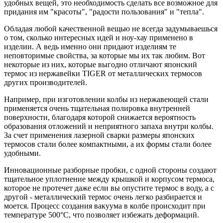
удобных вещей, это необходимость сделать все возможное для
придания им "красоты", "радости пользования" и "тепла".
Обладая любой качественной вещью не всегда задумываешься
о том, сколько интересных идей и ноу-хау применено в
изделии. А ведь именно они придают изделиям те
неповторимые свойства, за которые мы их так любим. Вот
некоторые из них, которые выгодно отличают японский
термос из нержавейки TIGER от металлических термосов
других производителей.
Например, при изготовлении колбы из нержавеющей стали
применяется очень тщательная полировка внутренней
поверхности, благодаря которой снижается вероятность
образования отложений и неприятного запаха внутри колбы.
За счет применения лазерной сварки размеры японских
термосов стали более компактными, а их формы стали более
удобными.
Инновационные разборные пробки, с одной стороны создают
тщательное уплотнение между крышкой и корпусом термоса,
которое не протечет даже если вы опустите термос в воду, а с
другой - металлический термос очень легко разбирается и
моется. Процесс создания вакуума в колбе происходит при
температуре 500°С, что позволяет избежать деформаций.