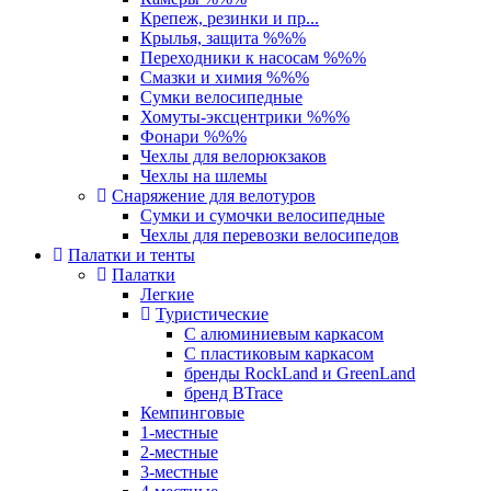
Крепеж, резинки и пр...
Крылья, защита %%%
Переходники к насосам %%%
Смазки и химия %%%
Сумки велосипедные
Хомуты-эксцентрики %%%
Фонари %%%
Чехлы для велорюкзаков
Чехлы на шлемы
Снаряжение для велотуров
Сумки и сумочки велосипедные
Чехлы для перевозки велосипедов
Палатки и тенты
Палатки
Легкие
Туристические
С алюминиевым каркасом
С пластиковым каркасом
бренды RockLand и GreenLand
бренд BTrace
Кемпинговые
1-местные
2-местные
3-местные