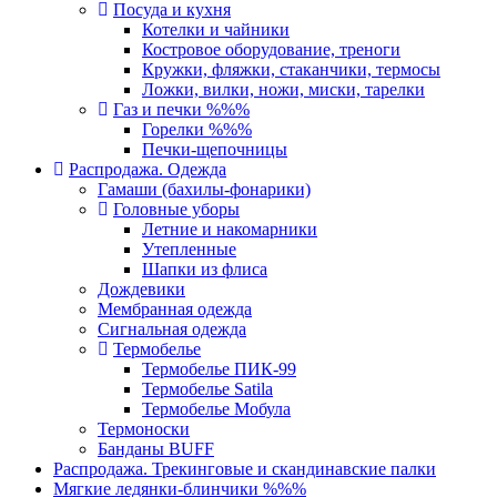
Посуда и кухня
Котелки и чайники
Костровое оборудование, треноги
Кружки, фляжки, стаканчики, термосы
Ложки, вилки, ножи, миски, тарелки
Газ и печки %%%
Горелки %%%
Печки-щепочницы
Распродажа. Одежда
Гамаши (бахилы-фонарики)
Головные уборы
Летние и накомарники
Утепленные
Шапки из флиса
Дождевики
Мембранная одежда
Сигнальная одежда
Термобелье
Термобелье ПИК-99
Термобелье Satila
Термобелье Мобула
Термоноски
Банданы BUFF
Распродажа. Трекинговые и скандинавские палки
Мягкие ледянки-блинчики %%%