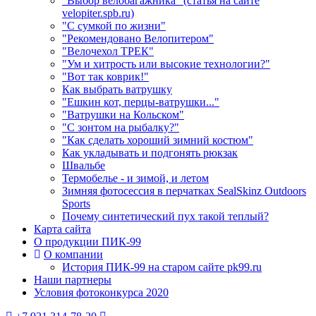
"Выбор велобагажника" (статья на сайте
velopiter.spb.ru)
"С сумкой по жизни"
"Рекомендовано Велопитером"
"Велочехол ТРЕК"
"Ум и хитрость или высокие технологии?"
"Вот так коврик!"
Как выбрать ватрушку
"Ешкин кот, перцы-ватрушки..."
"Ватрушки на Кольском"
"С зонтом на рыбалку?"
"Как сделать хороший зимний костюм"
Как укладывать и подгонять рюкзак
Швальбе
Термобелье - и зимой, и летом
Зимняя фотосессия в перчатках SealSkinz Outdoors
Sports
Почему синтетический пух такой теплый?
Карта сайта
О продукции ПИК-99
О компании
История ПИК-99 на старом сайте pk99.ru
Наши партнеры
Условия фотоконкурса 2020