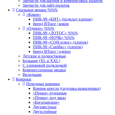
Запчасти для шатров и кемпинговых палаток
Запчасти для лайт-палаток
Спальные мешки %%%
«Кокон»
ПИК-99 «КИТ» (подклад хлопок)
бренд BTrace | кокон
«Одеяло» %%%
ПИК-99 «ЛОТОС» %%%
ПИК-99 «НОЧЬ» %%%
ПИК-99 «СОН-плюс» (хлопок)
ПИК-99 «СонИкс» (хлопок)
бренд BTrace | одеяло
Детские и подростковые
Большие (XL и XXL)
С хлопковой подкладкой
Компрессионные мешки
Вкладыши
Коврики
Походные коврики
Коврик-кресло (сидушка-развалюшка)
«Пенки» рулонные
«Пенки» под заказ
«Богатырские»
Двухместные
Двухслойные