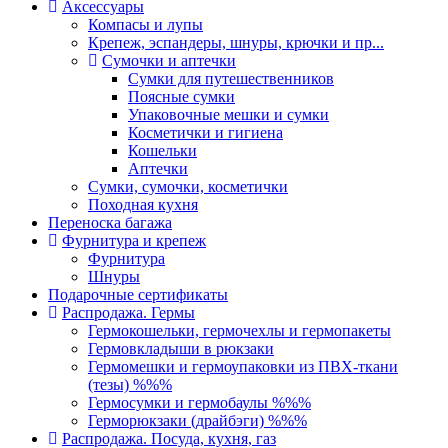
Аксессуары
Компасы и лупы
Крепеж, эспандеры, шнуры, крючки и пр...
Сумочки и аптечки
Сумки для путешественников
Поясные сумки
Упаковочные мешки и сумки
Косметички и гигиена
Кошельки
Аптечки
Сумки, сумочки, косметички
Походная кухня
Переноска багажа
Фурнитура и крепеж
Фурнитура
Шнуры
Подарочные сертификаты
Распродажа. Гермы
Гермокошельки, гермочехлы и гермопакеты
Гермовкладыши в рюкзаки
Гермомешки и гермоупаковки из ПВХ-ткани
(тезы) %%%
Гермосумки и гермобаулы %%%
Герморюкзаки (драйбэги) %%%
Распродажа. Посуда, кухня, газ