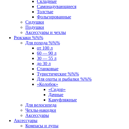
Складные
Самонадувающиеся
Толстые
Фольгированные
Сидушки
Подушки
Аксессуары и чехлы
Рюкзаки %%%
Для похода %%%
от 100 л
60 — 90 л
30 — 55 л
до 30 л
Станковые
Туристические %%%
Для охоты и рыбалки %%%
«Колобок»
«Сидор»
Дачные
Камуфляжные
Для велосипеда
Чехлы-накидки
Аксессуары
Аксессуары
Компасы и лупы