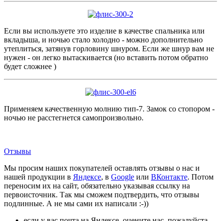
Если вы используете это изделие в качестве спальника или
вкладыша, и ночью стало холодно - можно дополнительно
утеплиться, затянув горловину шнуром. Если же шнур вам не
нужен - он легко вытаскивается (но вставить потом обратно
будет сложнее )
Применяем качественную молнию тип-7. Замок со стопором -
ночью не расстегнется самопроизвольно.
Отзывы
Мы просим наших покупателей оставлять отзывы о нас и
нашей продукции в
Яндексе
, в
Google
или
ВКонтакте
. Потом
переносим их на сайт, обязательно указывая ссылку на
первоисточник. Так мы сможем подтвердить, что отзывы
подлинные. А не мы сами их написали :-))
если у вас почта на Яндексе, оцените нас, пожалуйста,