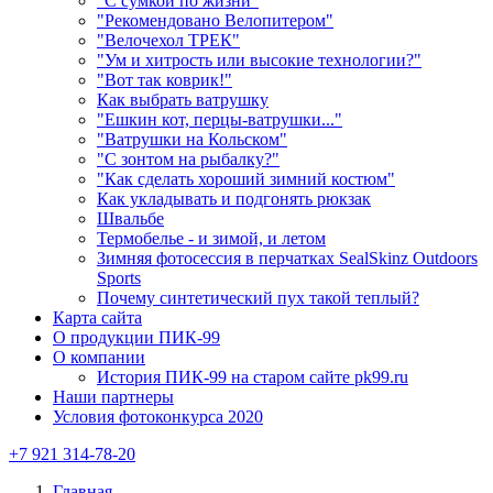
"С сумкой по жизни"
"Рекомендовано Велопитером"
"Велочехол ТРЕК"
"Ум и хитрость или высокие технологии?"
"Вот так коврик!"
Как выбрать ватрушку
"Ешкин кот, перцы-ватрушки..."
"Ватрушки на Кольском"
"С зонтом на рыбалку?"
"Как сделать хороший зимний костюм"
Как укладывать и подгонять рюкзак
Швальбе
Термобелье - и зимой, и летом
Зимняя фотосессия в перчатках SealSkinz Outdoors
Sports
Почему синтетический пух такой теплый?
Карта сайта
О продукции ПИК-99
О компании
История ПИК-99 на старом сайте pk99.ru
Наши партнеры
Условия фотоконкурса 2020
+7 921 314-78-20
Главная