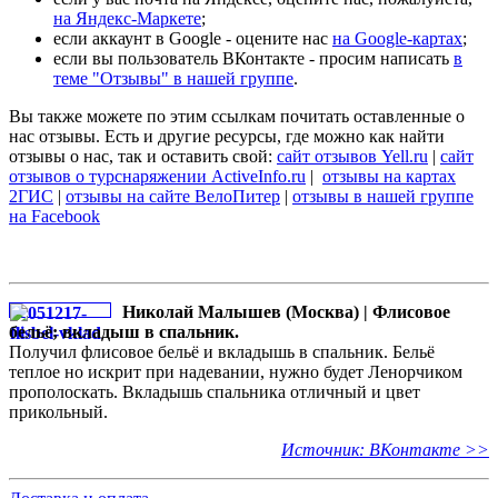
на Яндекс-Маркете
;
если аккаунт в Google - оцените нас
на Google-картах
;
если вы пользователь ВКонтакте - просим написать
в
теме "Отзывы" в нашей группе
.
Вы также можете по этим ссылкам почитать оставленные о
нас отзывы. Есть и другие ресурсы, где можно как найти
отзывы о нас, так и оставить свой:
сайт отзывов Yell.ru
|
сайт
отзывов о турснаряжении ActiveInfo.ru
|
отзывы на картах
2ГИС
|
отзывы на сайте ВелоПитер
|
отзывы в нашей группе
на Facebook
Николай Малышев (Москва) | Флисовое
бельё; вкладыш в спальник.
Получил флисовое бельё и вкладышь в спальник. Бельё
теплое но искрит при надевании, нужно будет Ленорчиком
прополоскать. Вкладышь спальника отличный и цвет
прикольный.
Источник: ВКонтакте >>