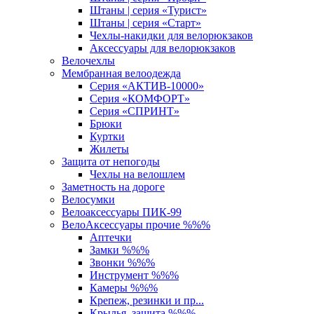
Штаны | серия «Турист»
Штаны | серия «Старт»
Чехлы-накидки для велорюкзаков
Аксессуары для велорюкзаков
Велочехлы
Мембранная велоодежда
Серия «АКТИВ-10000»
Серия «КОМФОРТ»
Серия «СПРИНТ»
Брюки
Куртки
Жилеты
Защита от непогоды
Чехлы на велошлем
Заметность на дороге
Велосумки
Велоаксессуары ПИК-99
ВелоАксессуары прочие %%%
Аптечки
Замки %%%
Звонки %%%
Инструмент %%%
Камеры %%%
Крепеж, резинки и пр...
Крылья, защита %%%