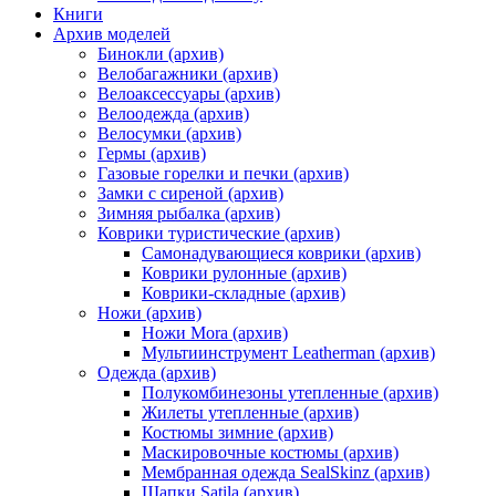
Книги
Архив моделей
Бинокли (архив)
Велобагажники (архив)
Велоаксессуары (архив)
Велоодежда (архив)
Велосумки (архив)
Гермы (архив)
Газовые горелки и печки (архив)
Замки с сиреной (архив)
Зимняя рыбалка (архив)
Коврики туристические (архив)
Самонадувающиеся коврики (архив)
Коврики рулонные (архив)
Коврики-складные (архив)
Ножи (архив)
Ножи Mora (архив)
Мультиинструмент Leatherman (архив)
Одежда (архив)
Полукомбинезоны утепленные (архив)
Жилеты утепленные (архив)
Костюмы зимние (архив)
Маскировочные костюмы (архив)
Мембранная одежда SealSkinz (архив)
Шапки Satila (архив)