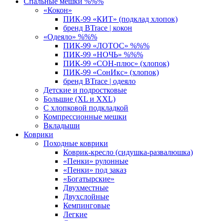
Спальные мешки %%%
«Кокон»
ПИК-99 «КИТ» (подклад хлопок)
бренд BTrace | кокон
«Одеяло» %%%
ПИК-99 «ЛОТОС» %%%
ПИК-99 «НОЧЬ» %%%
ПИК-99 «СОН-плюс» (хлопок)
ПИК-99 «СонИкс» (хлопок)
бренд BTrace | одеяло
Детские и подростковые
Большие (XL и XXL)
С хлопковой подкладкой
Компрессионные мешки
Вкладыши
Коврики
Походные коврики
Коврик-кресло (сидушка-развалюшка)
«Пенки» рулонные
«Пенки» под заказ
«Богатырские»
Двухместные
Двухслойные
Кемпинговые
Легкие