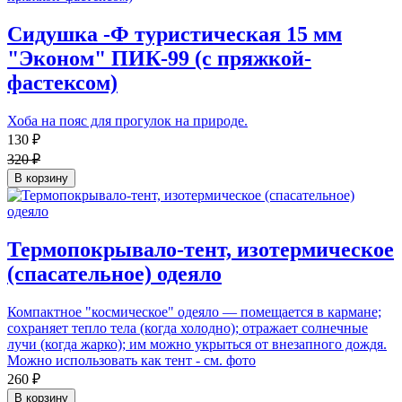
Сидушка -Ф туристическая 15 мм
"Эконом" ПИК-99 (с пряжкой-
фастексом)
Хоба на пояс для прогулок на природе.
130 ₽
320 ₽
В корзину
Термопокрывало-тент, изотермическое
(спасательное) одеяло
Компактное "космическое" одеяло — помещается в кармане;
сохраняет тепло тела (когда холодно); отражает солнечные
лучи (когда жарко); им можно укрыться от внезапного дождя.
Можно использовать как тент - см. фото
260 ₽
В корзину