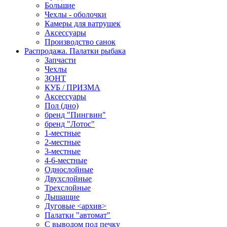
Большие
Чехлы - оболочки
Камеры для ватрушек
Аксессуары
Производство санок
Распродажа. Палатки рыбака
Запчасти
Чехлы
ЗОНТ
КУБ / ПРИЗМА
Аксессуары
Пол (дно)
бренд "Пингвин"
бренд "Лотос"
1-местные
2-местные
3-местные
4-6-местные
Однослойные
Двухслойные
Трехслойные
Дышащие
Дуговые <архив>
Палатки "автомат"
C выводом под печку