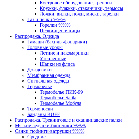
Костровое оборудование, треноги
Кружки, фляжки, стаканчики, термосы
Ложки, вилки, ножи, миски, тарелки
Газ и печки %%%
Горелки %%%
Печки-щепочницы
Распродажа. Одежда
Гамаши (бахилы-фонарики)
Головные уборы
Летние и накомарники
Утепленные
Шапки из флиса
Дождевики
Мембранная одежда
Сигнальная одежда
Термобелье
Термобелье ПИК-99
Термобелье Satila
Термобелье Мобула
Термоноски
Банданы BUFF
Распродажа. Трекинговые и скандинавские палки
Мягкие ледянки-блинчики %%%
Санки тюбинги-ватрушки %%%
Средние