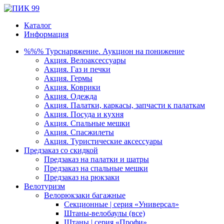
Каталог
Информация
%%% Турснаряжение. Аукцион на понижение
Акция. Велоаксессуары
Акция. Газ и печки
Акция. Гермы
Акция. Коврики
Акция. Одежда
Акция. Палатки, каркасы, запчасти к палаткам
Акция. Посуда и кухня
Акция. Спальные мешки
Акция. Спасжилеты
Акция. Туристические аксессуары
Предзаказ со скидкой
Предзаказ на палатки и шатры
Предзаказ на спальные мешки
Предзаказ на рюкзаки
Велотуризм
Велорюкзаки багажные
Секционные | серия «Универсал»
Штаны-велобаулы (все)
Штаны | серия «Профи»