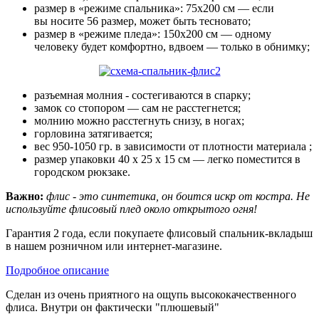
размер в «режиме спальника»: 75х200 см — если
вы носите 56 размер, может быть тесновато;
размер в «режиме пледа»: 150х200 см — одному
человеку будет комфортно, вдвоем — только в обнимку;
разъемная молния - состегиваются в спарку;
замок со стопором — сам не расстегнется;
молнию можно расстегнуть снизу, в ногах;
горловина затягивается;
вес 950-1050 гр. в зависимости от плотности материала ;
размер упаковки 40 х 25 х 15 см — легко поместится в
городском рюкзаке.
Важно:
флис - это синтетика, он боится искр от костра. Не
используйте флисовый плед около открытого огня!
Гарантия 2 года, если покупаете флисовый спальник-вкладыш
в нашем розничном или интернет-магазине.
Подробное описание
Сделан из очень приятного на ощупь высококачественного
флиса. Внутри он фактически "плюшевый"