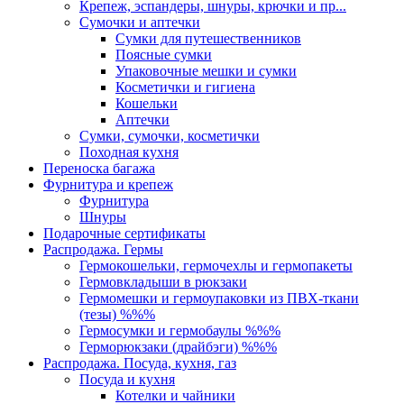
Крепеж, эспандеры, шнуры, крючки и пр...
Сумочки и аптечки
Сумки для путешественников
Поясные сумки
Упаковочные мешки и сумки
Косметички и гигиена
Кошельки
Аптечки
Сумки, сумочки, косметички
Походная кухня
Переноска багажа
Фурнитура и крепеж
Фурнитура
Шнуры
Подарочные сертификаты
Распродажа. Гермы
Гермокошельки, гермочехлы и гермопакеты
Гермовкладыши в рюкзаки
Гермомешки и гермоупаковки из ПВХ-ткани
(тезы) %%%
Гермосумки и гермобаулы %%%
Герморюкзаки (драйбэги) %%%
Распродажа. Посуда, кухня, газ
Посуда и кухня
Котелки и чайники