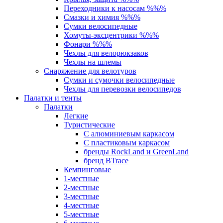
Переходники к насосам %%%
Смазки и химия %%%
Сумки велосипедные
Хомуты-эксцентрики %%%
Фонари %%%
Чехлы для велорюкзаков
Чехлы на шлемы
Снаряжение для велотуров
Сумки и сумочки велосипедные
Чехлы для перевозки велосипедов
Палатки и тенты
Палатки
Легкие
Туристические
С алюминиевым каркасом
С пластиковым каркасом
бренды RockLand и GreenLand
бренд BTrace
Кемпинговые
1-местные
2-местные
3-местные
4-местные
5-местные