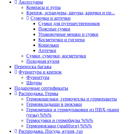
Аксессуары
Компасы и лупы
Крепеж, эспандеры, шнуры, крючки и пр...
Сумочки и аптечки
Сумки для путешественников
Поясные сумки
Упаковочные мешки и сумки
Косметички и гигиена
Кошельки
Аптечки
Сумки, сумочки, косметички
Походная кухня
Переноска багажа
Фурнитура и крепеж
Фурнитура
Шнуры
Подарочные сертификаты
Распродажа. Гермы
Гермокошельки, гермочехлы и гермопакеты
Гермовкладыши в рюкзаки
Гермомешки и гермоупаковки из ПВХ-ткани
(тезы) %%%
Гермосумки и гермобаулы %%%
Герморюкзаки (драйбэги) %%%
Распродажа. Посуда, кухня, газ