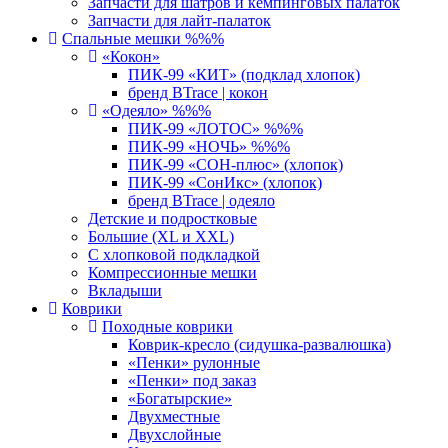
Запчасти для шатров и кемпинговых палаток
Запчасти для лайт-палаток
Спальные мешки %%%
«Кокон»
ПИК-99 «КИТ» (подклад хлопок)
бренд BTrace | кокон
«Одеяло» %%%
ПИК-99 «ЛОТОС» %%%
ПИК-99 «НОЧЬ» %%%
ПИК-99 «СОН-плюс» (хлопок)
ПИК-99 «СонИкс» (хлопок)
бренд BTrace | одеяло
Детские и подростковые
Большие (XL и XXL)
С хлопковой подкладкой
Компрессионные мешки
Вкладыши
Коврики
Походные коврики
Коврик-кресло (сидушка-развалюшка)
«Пенки» рулонные
«Пенки» под заказ
«Богатырские»
Двухместные
Двухслойные