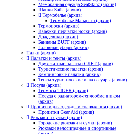
Мембранная одежда SealSkinz (архив)
Шапки Satila (архив)
Термобелье (архив)
Термобелье Манарага (архив)
Термоноски (архив)
Варежки-перчатки-носки (архив)
Дождевики (архив)
Банданы BUFF (архив)
Головные уборы (архив)
Палки (архив)
Палатки и тенты (архив)
Двухскатные палатки СЛЕТ (архив)
Туристические палатки (архив)
Кемпинговые палатки (архив)
Тенты туристические и аксессуары (архив)
Посуда (архив)
Термосы TIGER (архив)
Посуда с радиатором-теплообменником
(архив)
Пропитки для одежды и снаряжения (архив)
Пропитки Gear Aid (архив)
Рюкзаки и сумки (архив)
Городские рюкзаки и сумки (архив)
Рюкзаки велосипедные и спортивные
(архив)