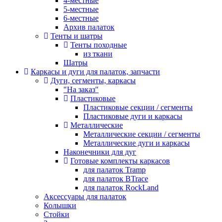
4-местные
5-местные
6-местные
Архив палаток
Тенты и шатры
Тенты походные
из ткани
Шатры
Каркасы и дуги для палаток, запчасти
Дуги, сегменты, каркасы
"На заказ"
Пластиковые
Пластиковые секции / сегменты
Пластиковые дуги и каркасы
Металлические
Металлические секции / сегменты
Металлические дуги и каркасы
Наконечники для дуг
Готовые комплекты каркасов
для палаток Tramp
для палаток BTrace
для палаток RockLand
Аксессуары для палаток
Колышки
Стойки