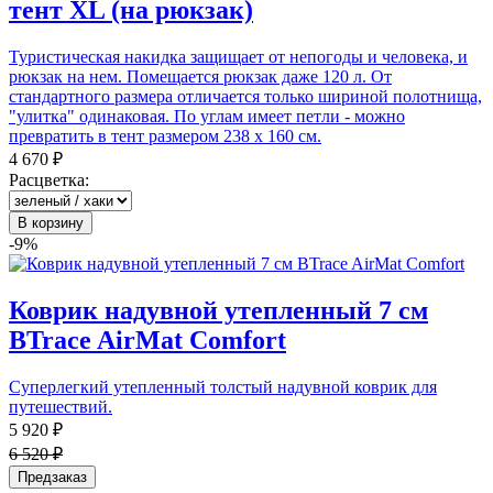
тент XL (на рюкзак)
Туристическая накидка защищает от непогоды и человека, и
рюкзак на нем. Помещается рюкзак даже 120 л. От
стандартного размера отличается только шириной полотнища,
"улитка" одинаковая. По углам имеет петли - можно
превратить в тент размером 238 х 160 см.
4 670 ₽
Расцветка:
В корзину
-9%
Коврик надувной утепленный 7 см
BTrace AirMat Comfort
Суперлегкий утепленный толстый надувной коврик для
путешествий.
5 920 ₽
6 520 ₽
Предзаказ