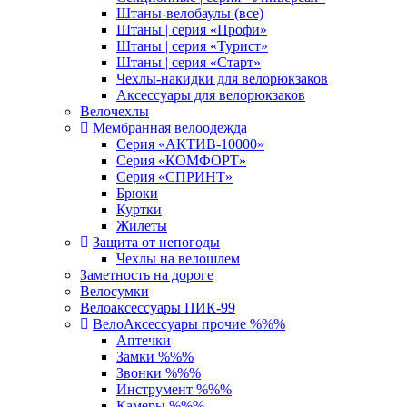
Штаны-велобаулы (все)
Штаны | серия «Профи»
Штаны | серия «Турист»
Штаны | серия «Старт»
Чехлы-накидки для велорюкзаков
Аксессуары для велорюкзаков
Велочехлы
Мембранная велоодежда
Серия «АКТИВ-10000»
Серия «КОМФОРТ»
Серия «СПРИНТ»
Брюки
Куртки
Жилеты
Защита от непогоды
Чехлы на велошлем
Заметность на дороге
Велосумки
Велоаксессуары ПИК-99
ВелоАксессуары прочие %%%
Аптечки
Замки %%%
Звонки %%%
Инструмент %%%
Камеры %%%