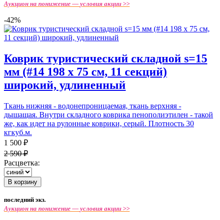
Аукцион на понижение —
условия акции >>
-42%
Коврик туристический складной s=15
мм (#14 198 х 75 см, 11 секций)
широкий, удлиненный
Ткань нижняя - водонепроницаемая, ткань верхняя -
дышащая. Внутри складного коврика пенополиэтилен - такой
же, как идет на рулонные коврики, серый. Плотность 30
кгкуб.м.
1 500 ₽
2 590 ₽
Расцветка:
В корзину
последний экз.
Аукцион на понижение —
условия акции >>