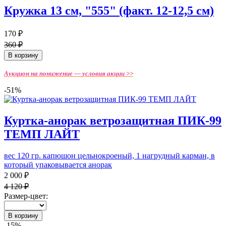
Кружка 13 см, "555" (факт. 12-12,5 см)
170 ₽
360 ₽
В корзину
Аукцион на понижение —
условия акции >>
-51%
Куртка-анорак ветрозащитная ПИК-99
ТЕМП ЛАЙТ
вес 120 гр. капюшон цельнокроеный, 1 нагрудный карман, в
который упаковывается анорак
2 000 ₽
4 120 ₽
Размер-цвет:
В корзину
-15%