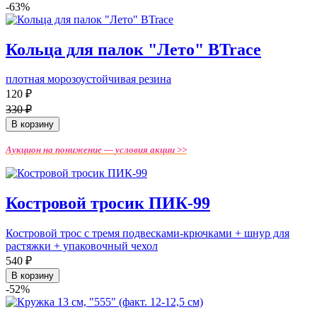
-63%
Кольца для палок "Лето" BTrace
плотная морозоустойчивая резина
120 ₽
330 ₽
В корзину
Аукцион на понижение —
условия акции >>
Костровой тросик ПИК-99
Костровой трос с тремя подвесками-крючками + шнур для
растяжки + упаковочный чехол
540 ₽
В корзину
-52%