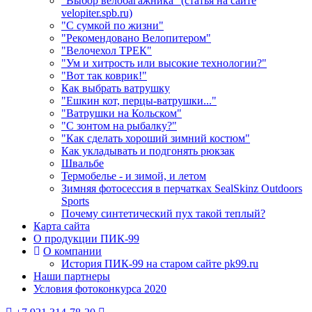
"Выбор велобагажника" (статья на сайте
velopiter.spb.ru)
"С сумкой по жизни"
"Рекомендовано Велопитером"
"Велочехол ТРЕК"
"Ум и хитрость или высокие технологии?"
"Вот так коврик!"
Как выбрать ватрушку
"Ешкин кот, перцы-ватрушки..."
"Ватрушки на Кольском"
"С зонтом на рыбалку?"
"Как сделать хороший зимний костюм"
Как укладывать и подгонять рюкзак
Швальбе
Термобелье - и зимой, и летом
Зимняя фотосессия в перчатках SealSkinz Outdoors
Sports
Почему синтетический пух такой теплый?
Карта сайта
О продукции ПИК-99
О компании
История ПИК-99 на старом сайте pk99.ru
Наши партнеры
Условия фотоконкурса 2020