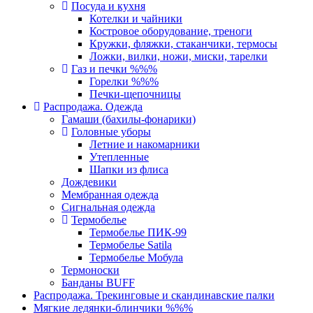
Посуда и кухня
Котелки и чайники
Костровое оборудование, треноги
Кружки, фляжки, стаканчики, термосы
Ложки, вилки, ножи, миски, тарелки
Газ и печки %%%
Горелки %%%
Печки-щепочницы
Распродажа. Одежда
Гамаши (бахилы-фонарики)
Головные уборы
Летние и накомарники
Утепленные
Шапки из флиса
Дождевики
Мембранная одежда
Сигнальная одежда
Термобелье
Термобелье ПИК-99
Термобелье Satila
Термобелье Мобула
Термоноски
Банданы BUFF
Распродажа. Трекинговые и скандинавские палки
Мягкие ледянки-блинчики %%%