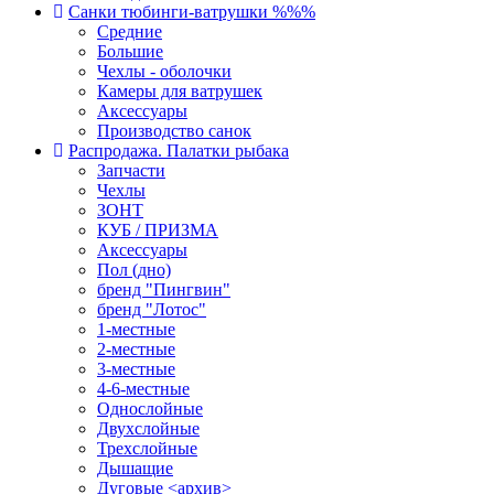
Санки тюбинги-ватрушки %%%
Средние
Большие
Чехлы - оболочки
Камеры для ватрушек
Аксессуары
Производство санок
Распродажа. Палатки рыбака
Запчасти
Чехлы
ЗОНТ
КУБ / ПРИЗМА
Аксессуары
Пол (дно)
бренд "Пингвин"
бренд "Лотос"
1-местные
2-местные
3-местные
4-6-местные
Однослойные
Двухслойные
Трехслойные
Дышащие
Дуговые <архив>