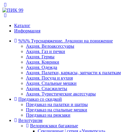
Каталог
Информация
%%% Турснаряжение. Аукцион на понижение
Акция. Велоаксессуары
Акция. Газ и печки
Акция. Гермы
Акция. Коврики
Акция. Одежда
Акция. Палатки, каркасы, запчасти к палаткам
Акция. Посуда и кухня
Акция. Спальные мешки
Акция. Спасжилеты
Акция. Туристические аксессуары
Предзаказ со скидкой
Предзаказ на палатки и шатры
Предзаказ на спальные мешки
Предзаказ на рюкзаки
Велотуризм
Велорюкзаки багажные
Секционные | серия «Универсал»