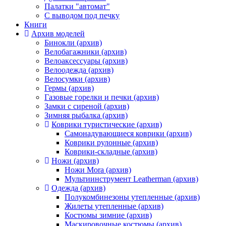
Палатки "автомат"
C выводом под печку
Книги
Архив моделей
Бинокли (архив)
Велобагажники (архив)
Велоаксессуары (архив)
Велоодежда (архив)
Велосумки (архив)
Гермы (архив)
Газовые горелки и печки (архив)
Замки с сиреной (архив)
Зимняя рыбалка (архив)
Коврики туристические (архив)
Самонадувающиеся коврики (архив)
Коврики рулонные (архив)
Коврики-складные (архив)
Ножи (архив)
Ножи Mora (архив)
Мультиинструмент Leatherman (архив)
Одежда (архив)
Полукомбинезоны утепленные (архив)
Жилеты утепленные (архив)
Костюмы зимние (архив)
Маскировочные костюмы (архив)