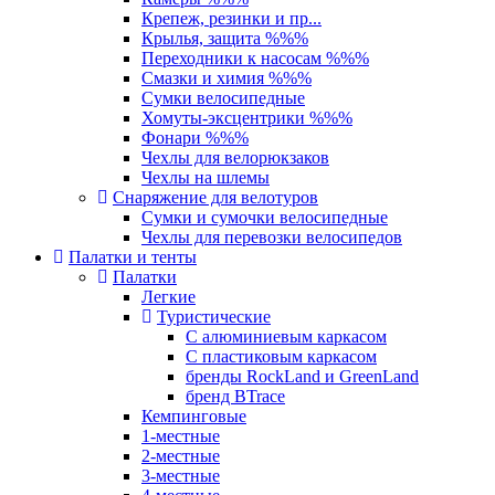
Крепеж, резинки и пр...
Крылья, защита %%%
Переходники к насосам %%%
Смазки и химия %%%
Сумки велосипедные
Хомуты-эксцентрики %%%
Фонари %%%
Чехлы для велорюкзаков
Чехлы на шлемы
Снаряжение для велотуров
Сумки и сумочки велосипедные
Чехлы для перевозки велосипедов
Палатки и тенты
Палатки
Легкие
Туристические
С алюминиевым каркасом
С пластиковым каркасом
бренды RockLand и GreenLand
бренд BTrace
Кемпинговые
1-местные
2-местные
3-местные