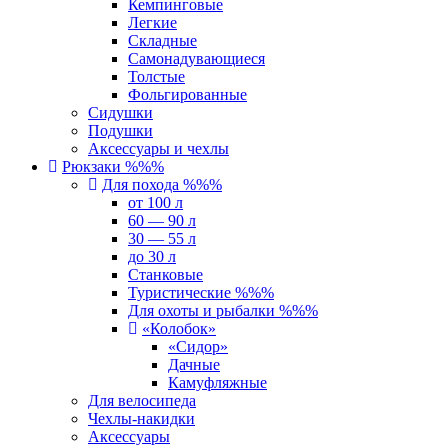
Кемпинговые
Легкие
Складные
Самонадувающиеся
Толстые
Фольгированные
Сидушки
Подушки
Аксессуары и чехлы
Рюкзаки %%%
Для похода %%%
от 100 л
60 — 90 л
30 — 55 л
до 30 л
Станковые
Туристические %%%
Для охоты и рыбалки %%%
«Колобок»
«Сидор»
Дачные
Камуфляжные
Для велосипеда
Чехлы-накидки
Аксессуары