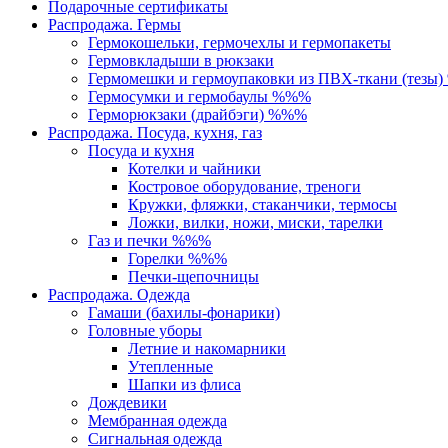
Подарочные сертификаты
Распродажа. Гермы
Гермокошельки, гермочехлы и гермопакеты
Гермовкладыши в рюкзаки
Гермомешки и гермоупаковки из ПВХ-ткани (тезы
Гермосумки и гермобаулы %%%
Герморюкзаки (драйбэги) %%%
Распродажа. Посуда, кухня, газ
Посуда и кухня
Котелки и чайники
Костровое оборудование, треноги
Кружки, фляжки, стаканчики, термосы
Ложки, вилки, ножи, миски, тарелки
Газ и печки %%%
Горелки %%%
Печки-щепочницы
Распродажа. Одежда
Гамаши (бахилы-фонарики)
Головные уборы
Летние и накомарники
Утепленные
Шапки из флиса
Дождевики
Мембранная одежда
Сигнальная одежда