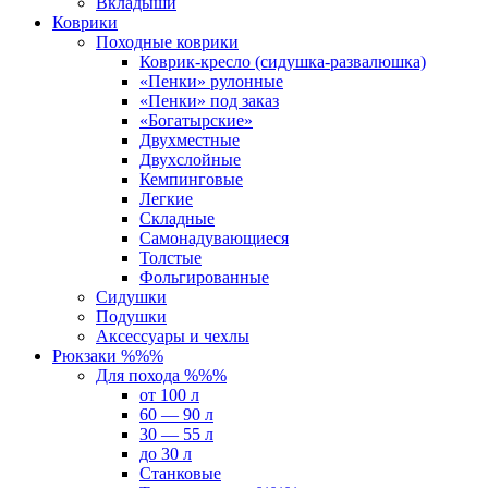
Вкладыши
Коврики
Походные коврики
Коврик-кресло (сидушка-развалюшка)
«Пенки» рулонные
«Пенки» под заказ
«Богатырские»
Двухместные
Двухслойные
Кемпинговые
Легкие
Складные
Самонадувающиеся
Толстые
Фольгированные
Сидушки
Подушки
Аксессуары и чехлы
Рюкзаки %%%
Для похода %%%
от 100 л
60 — 90 л
30 — 55 л
до 30 л
Станковые