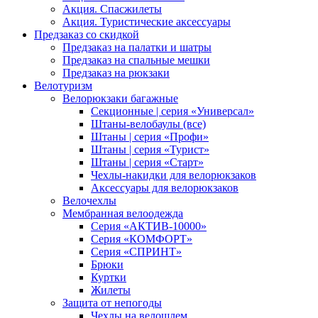
Акция. Спасжилеты
Акция. Туристические аксессуары
Предзаказ со скидкой
Предзаказ на палатки и шатры
Предзаказ на спальные мешки
Предзаказ на рюкзаки
Велотуризм
Велорюкзаки багажные
Секционные | серия «Универсал»
Штаны-велобаулы (все)
Штаны | серия «Профи»
Штаны | серия «Турист»
Штаны | серия «Старт»
Чехлы-накидки для велорюкзаков
Аксессуары для велорюкзаков
Велочехлы
Мембранная велоодежда
Серия «АКТИВ-10000»
Серия «КОМФОРТ»
Серия «СПРИНТ»
Брюки
Куртки
Жилеты
Защита от непогоды
Чехлы на велошлем