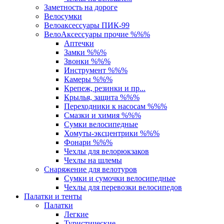
Заметность на дороге
Велосумки
Велоаксессуары ПИК-99
ВелоАксессуары прочие %%%
Аптечки
Замки %%%
Звонки %%%
Инструмент %%%
Камеры %%%
Крепеж, резинки и пр...
Крылья, защита %%%
Переходники к насосам %%%
Смазки и химия %%%
Сумки велосипедные
Хомуты-эксцентрики %%%
Фонари %%%
Чехлы для велорюкзаков
Чехлы на шлемы
Снаряжение для велотуров
Сумки и сумочки велосипедные
Чехлы для перевозки велосипедов
Палатки и тенты
Палатки
Легкие
Туристические