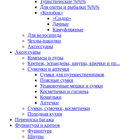
Туристические %%%
Для охоты и рыбалки %%%
«Колобок»
«Сидор»
Дачные
Камуфляжные
Для велосипеда
Чехлы-накидки
Аксессуары
Аксессуары
Компасы и лупы
Крепеж, эспандеры, шнуры, крючки и пр...
Сумочки и аптечки
Сумки для путешественников
Поясные сумки
Упаковочные мешки и сумки
Косметички и гигиена
Кошельки
Аптечки
Сумки, сумочки, косметички
Походная кухня
Переноска багажа
Фурнитура и крепеж
Фурнитура
Шнуры