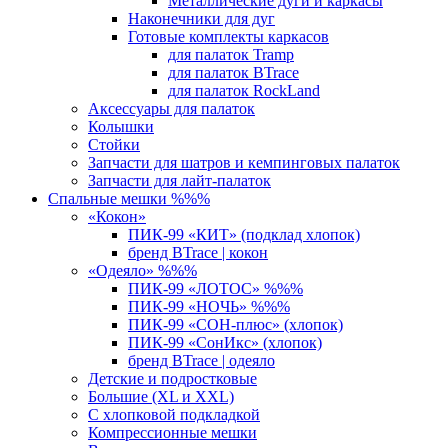
Металлические дуги и каркасы
Наконечники для дуг
Готовые комплекты каркасов
для палаток Tramp
для палаток BTrace
для палаток RockLand
Аксессуары для палаток
Колышки
Стойки
Запчасти для шатров и кемпинговых палаток
Запчасти для лайт-палаток
Спальные мешки %%%
«Кокон»
ПИК-99 «КИТ» (подклад хлопок)
бренд BTrace | кокон
«Одеяло» %%%
ПИК-99 «ЛОТОС» %%%
ПИК-99 «НОЧЬ» %%%
ПИК-99 «СОН-плюс» (хлопок)
ПИК-99 «СонИкс» (хлопок)
бренд BTrace | одеяло
Детские и подростковые
Большие (XL и XXL)
С хлопковой подкладкой
Компрессионные мешки