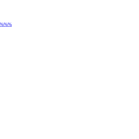
) %%%