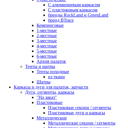
С алюминиевым каркасом
С пластиковым каркасом
бренды RockLand и GreenLand
бренд BTrace
Кемпинговые
1-местные
2-местные
3-местные
4-местные
5-местные
6-местные
Архив палаток
Тенты и шатры
Тенты походные
из ткани
Шатры
Каркасы и дуги для палаток, запчасти
Дуги, сегменты, каркасы
"На заказ"
Пластиковые
Пластиковые секции / сегменты
Пластиковые дуги и каркасы
Металлические
Металлические секции / сегменты