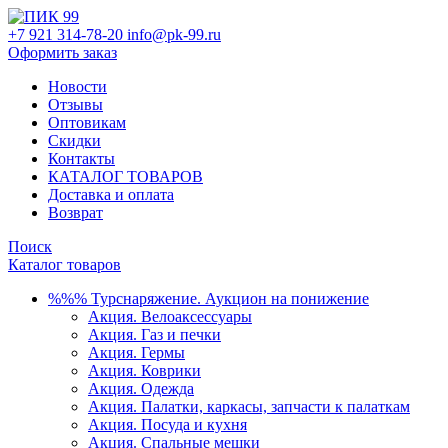
+7 921 314-78-20
info@pk-99.ru
Оформить заказ
Новости
Отзывы
Оптовикам
Скидки
Контакты
КАТАЛОГ ТОВАРОВ
Доставка и оплата
Возврат
Поиск
Каталог товаров
%%% Турснаряжение. Аукцион на понижение
Акция. Велоаксессуары
Акция. Газ и печки
Акция. Гермы
Акция. Коврики
Акция. Одежда
Акция. Палатки, каркасы, запчасти к палаткам
Акция. Посуда и кухня
Акция. Спальные мешки