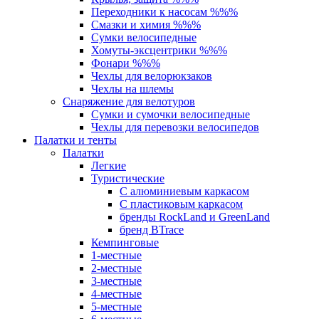
Переходники к насосам %%%
Смазки и химия %%%
Сумки велосипедные
Хомуты-эксцентрики %%%
Фонари %%%
Чехлы для велорюкзаков
Чехлы на шлемы
Снаряжение для велотуров
Сумки и сумочки велосипедные
Чехлы для перевозки велосипедов
Палатки и тенты
Палатки
Легкие
Туристические
С алюминиевым каркасом
С пластиковым каркасом
бренды RockLand и GreenLand
бренд BTrace
Кемпинговые
1-местные
2-местные
3-местные
4-местные
5-местные