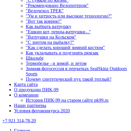
"С сумкой по жизни"
"Рекомендовано Велопитером"
"Велочехол ТРЕК"
"Ум и хитрость или высокие технологии?"
"Вот так коврик!"
Как выбрать ватрушку
"Ешкин кот, перцы-ватрушки..."
"Ватрушки на Кольском"
"С зонтом на рыбалку?"
"Как сделать хороший зимний костюм"
Как укладывать и подгонять рюкзак
Швальбе
Термобелье - и зимой, и летом
Зимняя фотосессия в перчатках SealSkinz Outdoors
Sports
Почему синтетический пух такой теплый?
Карта сайта
О продукции ПИК-99
О компании
История ПИК-99 на старом сайте pk99.ru
Наши партнеры
Условия фотоконкурса 2020
+7 921 314-78-20
Главная