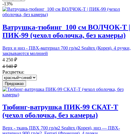
-13%
Ватрушка-тюбинг_100 см ВОЛЧОК-Т |
ПИК-99 (чехол оболочка, без камеры)
Верх и низ - ПВХ-материал 700 гр/м2 Sealtex (Корея). 4 ручки,
закрываются молнией
4 250 ₽
4 940 ₽
Расцветка:
Предзаказ
Тюбинг-ватрушка ПИК-99 СКАТ-Т
(чехол оболочка, без камеры)
Верх - ткань ПВХ 700 гр/м2 Sealtex (Корея), низ — ПВХ-
материал 900 гр/м2, Ferrari (Франция). 4 ручки