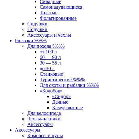
Складные
Самонадувающиеся
Толстые
Фольгированные
Сидушки
Подушки
Аксессуары и чехлы
Рюкзаки %%%
Для похода %%%
от 100 л
60 — 90 л
30 — 55 л
до 30 л
Станковые
Туристические %%%
Для охоты и рыбалки %%%
«Колобок»
«Сидор»
Дачные
Камуфляжные
Для велосипеда
Чехлы-накидки
Аксессуары
Аксессуары
Компасы и лупы