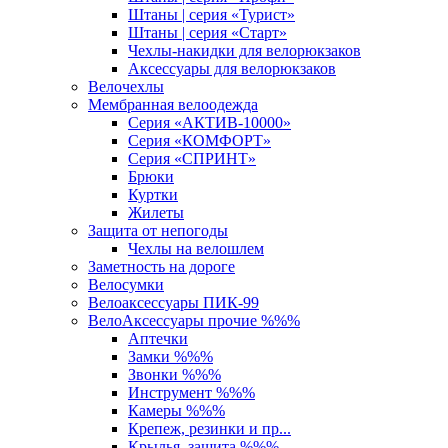
Штаны | серия «Турист»
Штаны | серия «Старт»
Чехлы-накидки для велорюкзаков
Аксессуары для велорюкзаков
Велочехлы
Мембранная велоодежда
Серия «АКТИВ-10000»
Серия «КОМФОРТ»
Серия «СПРИНТ»
Брюки
Куртки
Жилеты
Защита от непогоды
Чехлы на велошлем
Заметность на дороге
Велосумки
Велоаксессуары ПИК-99
ВелоАксессуары прочие %%%
Аптечки
Замки %%%
Звонки %%%
Инструмент %%%
Камеры %%%
Крепеж, резинки и пр...
Крылья, защита %%%