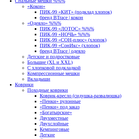
Спальные мешки %%%
«Кокон»
ПИК-99 «КИТ» (подклад хлопок)
бренд BTrace | кокон
«Одеяло» %%%
ПИК-99 «ЛОТОС» %%%
ПИК-99 «НОЧЬ» %%%
ПИК-99 «СОН-плюс» (хлопок)
ПИК-99 «СонИкс» (хлопок)
бренд BTrace | одеяло
Детские и подростковые
Большие (XL и XXL)
С хлопковой подкладкой
Компрессионные мешки
Вкладыши
Коврики
Походные коврики
Коврик-кресло (сидушка-развалюшка)
«Пенки» рулонные
«Пенки» под заказ
«Богатырские»
Двухместные
Двухслойные
Кемпинговые
Легкие