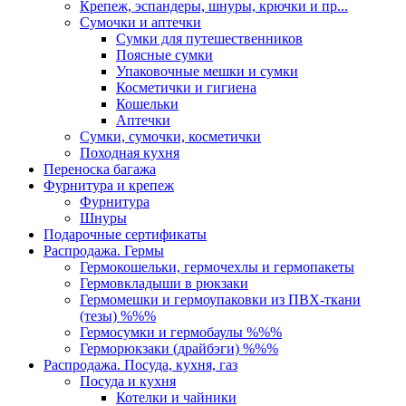
Крепеж, эспандеры, шнуры, крючки и пр...
Сумочки и аптечки
Сумки для путешественников
Поясные сумки
Упаковочные мешки и сумки
Косметички и гигиена
Кошельки
Аптечки
Сумки, сумочки, косметички
Походная кухня
Переноска багажа
Фурнитура и крепеж
Фурнитура
Шнуры
Подарочные сертификаты
Распродажа. Гермы
Гермокошельки, гермочехлы и гермопакеты
Гермовкладыши в рюкзаки
Гермомешки и гермоупаковки из ПВХ-ткани
(тезы) %%%
Гермосумки и гермобаулы %%%
Герморюкзаки (драйбэги) %%%
Распродажа. Посуда, кухня, газ
Посуда и кухня
Котелки и чайники