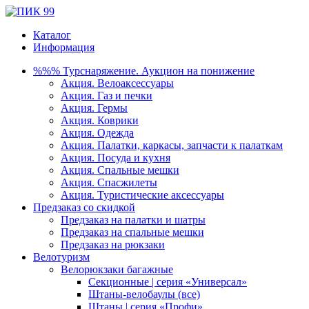
Каталог
Информация
%%% Турснаряжение. Аукцион на понижение
Акция. Велоаксессуары
Акция. Газ и печки
Акция. Гермы
Акция. Коврики
Акция. Одежда
Акция. Палатки, каркасы, запчасти к палаткам
Акция. Посуда и кухня
Акция. Спальные мешки
Акция. Спасжилеты
Акция. Туристические аксессуары
Предзаказ со скидкой
Предзаказ на палатки и шатры
Предзаказ на спальные мешки
Предзаказ на рюкзаки
Велотуризм
Велорюкзаки багажные
Секционные | серия «Универсал»
Штаны-велобаулы (все)
Штаны | серия «Профи»