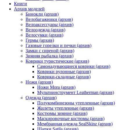
Книги
Архив моделей
Бинокли (архив)
Велобагажники (архив)
Велоаксессуары (архив)
Велоодежда (архив)
Велосумки (архив)
Гермы (архив)
Газовые горелки и печки (архив)
Замки с сиреной (архив)
Зимняя рыбалка (архив)
Коврики туристические (архив)
Самонадувающиеся коврики (архив)
Коврики рулонные (архив)
Коврики-складные (архив)
Ножи (архив)
Ножи Mora (архив)
Мультиинструмент Leatherman (архив)
Одежда (архив)
Полукомбинезоны утепленные (архив)
Жилеты утепленные (архив)
Костюмы зимние (архив)
Маскировочные костюмы (архив)
Мембранная одежда SealSkinz (архив)
Шапки Satila (архив)