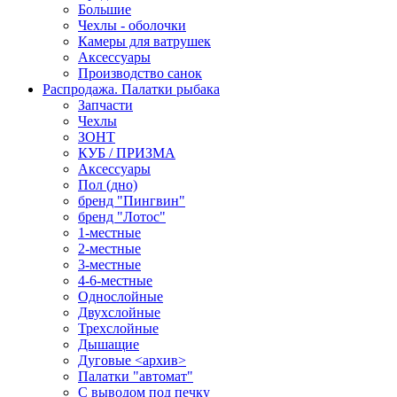
Большие
Чехлы - оболочки
Камеры для ватрушек
Аксессуары
Производство санок
Распродажа. Палатки рыбака
Запчасти
Чехлы
ЗОНТ
КУБ / ПРИЗМА
Аксессуары
Пол (дно)
бренд "Пингвин"
бренд "Лотос"
1-местные
2-местные
3-местные
4-6-местные
Однослойные
Двухслойные
Трехслойные
Дышащие
Дуговые <архив>
Палатки "автомат"
C выводом под печку