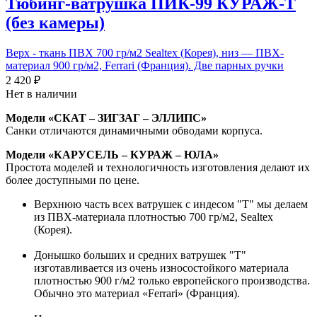
Тюбинг-ватрушка ПИК-99 КУРАЖ-Т
(без камеры)
Верх - ткань ПВХ 700 гр/м2 Sealtex (Корея), низ — ПВХ-
материал 900 гр/м2, Ferrari (Франция). Две парных ручки
2 420 ₽
Нет в наличии
Модели «СКАТ – ЗИГЗАГ – ЭЛЛИПС»
Санки отличаются динамичными обводами корпуса.
Модели «КАРУСЕЛЬ – КУРАЖ – ЮЛА»
Простота моделей и технологичность изготовления делают их
более доступными по цене.
Верхнюю часть всех ватрушек с индесом "Т" мы делаем
из ПВХ-материала плотностью 700 гр/м2, Sealtex
(Корея).
Донышко больших и средних ватрушек "Т"
изготавливается из очень износостойкого материала
плотностью 900 г/м2 только европейского производства.
Обычно это материал «Ferrari» (Франция).