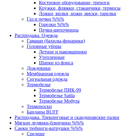
Костровое оборудование, треноги
Кружки, фляжки, стаканчики, термосы
Ложки, вилки, ножи, миски, тарелки
Газ и печки %%%
Горелки %%%
Печки-щепочницы
Распродажа. Одежда
Гамаши (бахилы-фонарики)
Головные уборы
Летние и накомарники
Утепленные
Шапки из флиса
Дождевики
Мембранная одежда
Сигнальная одежда
Термобелье
Термобелье ПИК-99
Термобелье Satila
Термобелье Мобула
Термоноски
Банданы BUFF
Распродажа. Трекинговые и скандинавские палки
Мягкие ледянки-блинчики %%%
Санки тюбинги-ватрушки %%%
Средние