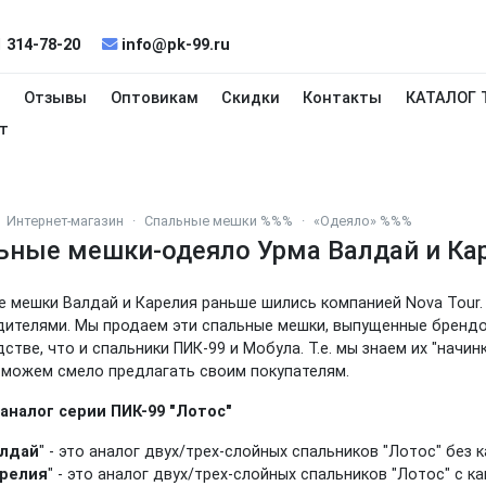
 314-78-20
info@pk-99.ru
и
Отзывы
Оптовикам
Скидки
Контакты
КАТАЛОГ 
т
Интернет-магазин
Спальные мешки %%%
«Одеяло» %%%
ьные мешки-одеяло Урма Валдай и Ка
е мешки Валдай и Карелия раньше шились компанией Nova Tour
дителями. Мы продаем эти спальные мешки, выпущенные брендо
стве, что и спальники ПИК-99 и Мобула. Т.е. мы знаем их "начин
 можем смело предлагать своим покупателям.
аналог серии ПИК-99 "Лотос"
лдай
" - это аналог двух/трех-слойных спальников "Лотос" без 
релия
" - это аналог двух/трех-слойных спальников "Лотос" с 