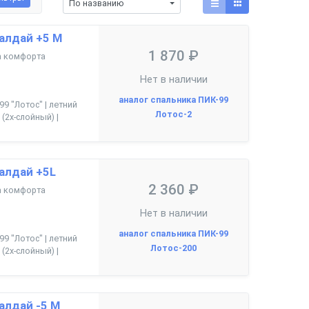
По названию
алдай +5 М
1 870 ₽
ца комфорта
Нет в наличии
аналог спальника ПИК-99
99 "Лотос" | летний
Лотос-2
(2х-слойный) |
алдай +5L
2 360 ₽
ца комфорта
Нет в наличии
аналог спальника ПИК-99
99 "Лотос" | летний
Лотос-200
(2х-слойный) |
алдай -5 М