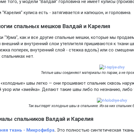
оме того, у модели "Валдай" горловина не имеет кулисы (произв
 "Карелия" кулиса есть - затягивается и капюшон, и горловина.
огии спальных мешков Валдай и Карелия
и "Урма", как и все другие спальные мешки, которые мы продае
 внешний и внутренний слои утеплителя пришиваются к ткани ш
тежка поперек, внутренний слой - стежка вдоль) или со смещен
 спальниках нет.
Теплые швы соединяют материалы по парам, а не прох
 «холодные» швы легко — они прошивают спальник сквозь наружн
 узор или «змейка». Делают такие швы либо по незнанию, либ
Так выглядят холодные швы в спальнике. Из-за них спальник 
алы спальников Валдай и Карелия
няя ткань - Микрофибра
.
Это полностью синтетическая ткань