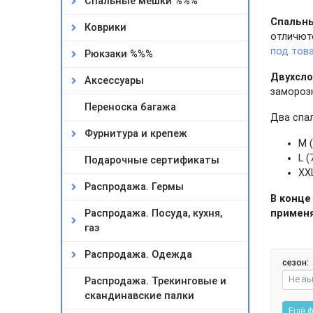
Спальные мешки %%%
Спальны
Коврики
отличютс
под тов
Рюкзаки %%%
Двухсл
Аксессуары
замороз
Переноска багажа
Два спал
Фурнитура и крепеж
М 
L (
Подарочные сертификаты
XXL
Распродажа. Гермы
В конце
Распродажа. Посуда, кухня,
применя
газ
Распродажа. Одежда
сезон:
Не в
Распродажа. Трекинговые и
скандинавские палки
Ещё 