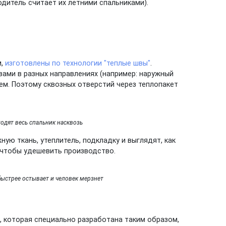
одитель считает их летними спальниками).
м,
изготовлены по технологии "теплые швы"
.
вами в разных направлениях (например: наружный
ием. Поэтому сквозных отверстий через теплопакет
одят весь спальник насквозь
ую ткань, утеплитель, подкладку и выглядят, как
о чтобы удешевить производство.
быстрее остывает и человек мерзнет
, которая специально разработана таким образом,