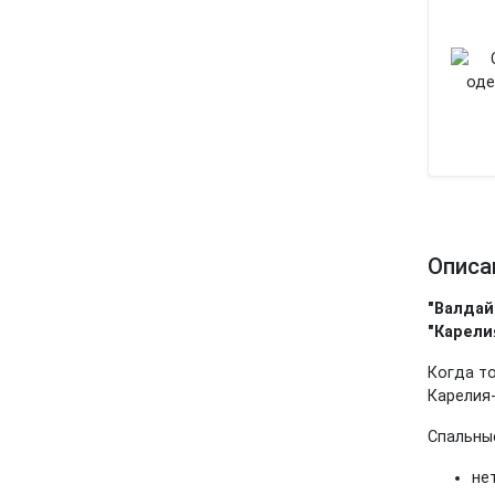
Описа
"Валда
"Карели
Когда то
Карелия-
Спальные
не