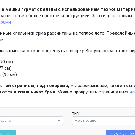
е мешки "Урма" сделаны с использованием тех же материал
я несколько более простой конструкцией. Зато и цена пониже
арами
.
ойные
спальники Урма рассчитаны на теплое лето.
Трехслойны
ки.
ьных мешка можно состегнуть в спарку. Выпускаются в трех ши
(70 см)
77 см)
 (95 см)
 этой страницы, под товарами,
мы рассказываем,
какие техн
ются в спальниках Урма.
Можно прокрутить страницу вниз
ил
тип:
ыбрано
Не выбрано
фильтры
Применить фи