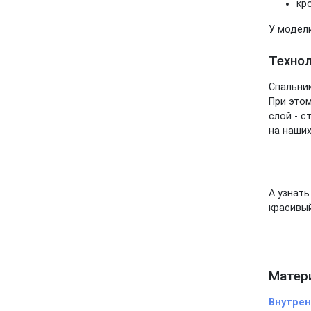
кр
У модели
Технол
Спальник
При этом
слой - с
на наших
А узнать
красивый
Матери
Внутрен