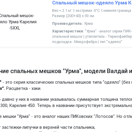
Спальный мешок-одеяло Урма К
Вес ≈ 2.1 кг. t экстрима -5°С. t нижняя границ
Размер (200+40) х 93 см.
Производитель:
Урма
Характеристики:
"Урма" - аналог серии ПИК-
спальный мешок | утеплитель - Термофайбер 
подкладка - Микрофибра | тип "одеяло"
ние спальных мешков "Урма", модели Валдай 
й"
- это серия классических спальных мешков типа "одеяло" (б
я".
Расцветка - хаки.
 давно у них в названии указывалась суммарная толщина тепло
300, Карелия-450. Теперь в названии присутствует экстремальна
 мешки "Урма" - это аналог наших ПИКовских "Лотосов". Но отл
т застежки-липучки в верхней части спальника;