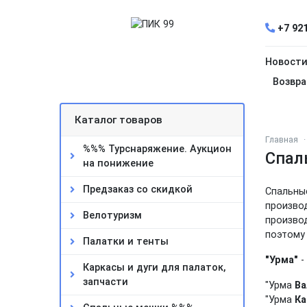
+7 921
Новост
Возвра
Каталог товаров
Главная
%%% Турснаряжение. Аукцион
Спал
на понижение
Предзаказ со скидкой
Спальны
произво
Велотуризм
производ
поэтому
Палатки и тенты
"Урма"
-
Каркасы и дуги для палаток,
запчасти
"Урма
Ва
"Урма
Ка