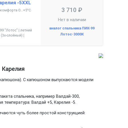
арелия -5XXL
3 710 ₽
а комфорта 0...+5°С
Нет в наличии
аналог спальника ПИК-99
99 "Лотос" | летний
Лотос-3000К
(3х-слойный) |
и Карелия
ез капюшона). С капюшоном выпускаются модели
пакета спальника, например Валдай-300,
я температура: Валдай +5, Карелия -5.
ичаются чуть более простой конструкцией: