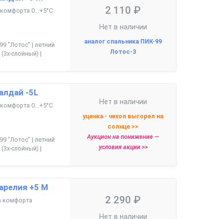
2 110 ₽
а комфорта 0...+5°С
Нет в наличии
аналог спальника ПИК-99
99 "Лотос" | летний
Лотос-3
(3х-слойный) |
алдай -5L
Нет в наличии
а комфорта 0...+5°С
уценка - чехол выгорел на
солнце >>
Аукцион на понижение —
99 "Лотос" | летний
условия акции >>
(3х-слойный) |
арелия +5 М
2 290 ₽
ца комфорта
Нет в наличии