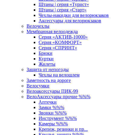
Штаны | серия «Турист»
Штаны | серия «Старт»
Чехлы-накидки для велорюкзаков
Аксессуары для велорюкзаков
Велочехлы
Мембранная велоодежда
Серия «АКТИВ-10000»
Серия «КОМФОРТ»
Серия «СПРИНТ»
Брюки
Куртки
Жилеты
Защита от непогоды
Чехлы на велошлем
Заметность на дороге
Велосумки
Велоаксессуары ПИК-99
ВелоАксессуары прочие %%%
Аптечки
Замки %%%
Звонки %%%
Инструмент %%%
Камеры %%%
Крепеж, резинки и пр...
Крылья, защита %%%