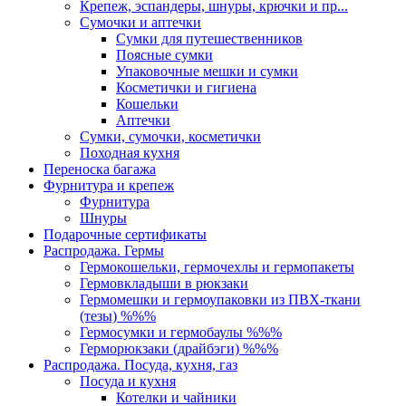
Крепеж, эспандеры, шнуры, крючки и пр...
Сумочки и аптечки
Сумки для путешественников
Поясные сумки
Упаковочные мешки и сумки
Косметички и гигиена
Кошельки
Аптечки
Сумки, сумочки, косметички
Походная кухня
Переноска багажа
Фурнитура и крепеж
Фурнитура
Шнуры
Подарочные сертификаты
Распродажа. Гермы
Гермокошельки, гермочехлы и гермопакеты
Гермовкладыши в рюкзаки
Гермомешки и гермоупаковки из ПВХ-ткани
(тезы) %%%
Гермосумки и гермобаулы %%%
Герморюкзаки (драйбэги) %%%
Распродажа. Посуда, кухня, газ
Посуда и кухня
Котелки и чайники