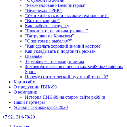
"С сумкой по жизни"
"Рекомендовано Велопитером"
"Велочехол ТРЕК"
"Ум и хитрость или высокие технологии?"
"Вот так коврик!"
Как выбрать ватрушку
"Ешкин кот, перцы-ватрушки..."
"Ватрушки на Кольском"
"С зонтом на рыбалку?"
"Как сделать хороший зимний костюм"
Как укладывать и подгонять рюкзак
Швальбе
Термобелье - и зимой, и летом
Зимняя фотосессия в перчатках SealSkinz Outdoors
Sports
Почему синтетический пух такой теплый?
Карта сайта
О продукции ПИК-99
О компании
История ПИК-99 на старом сайте pk99.ru
Наши партнеры
Условия фотоконкурса 2020
+7 921 314-78-20
Главная