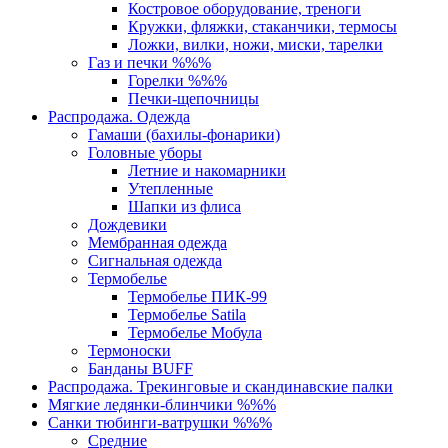
Костровое оборудование, треноги
Кружки, фляжки, стаканчики, термосы
Ложки, вилки, ножи, миски, тарелки
Газ и печки %%%
Горелки %%%
Печки-щепочницы
Распродажа. Одежда
Гамаши (бахилы-фонарики)
Головные уборы
Летние и накомарники
Утепленные
Шапки из флиса
Дождевики
Мембранная одежда
Сигнальная одежда
Термобелье
Термобелье ПИК-99
Термобелье Satila
Термобелье Мобула
Термоноски
Банданы BUFF
Распродажа. Трекинговые и скандинавские палки
Мягкие ледянки-блинчики %%%
Санки тюбинги-ватрушки %%%
Средние