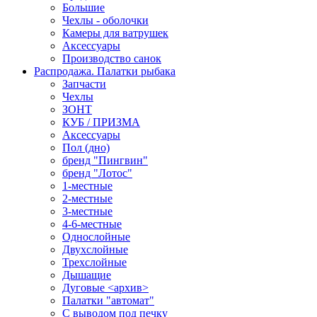
Большие
Чехлы - оболочки
Камеры для ватрушек
Аксессуары
Производство санок
Распродажа. Палатки рыбака
Запчасти
Чехлы
ЗОНТ
КУБ / ПРИЗМА
Аксессуары
Пол (дно)
бренд "Пингвин"
бренд "Лотос"
1-местные
2-местные
3-местные
4-6-местные
Однослойные
Двухслойные
Трехслойные
Дышащие
Дуговые <архив>
Палатки "автомат"
C выводом под печку