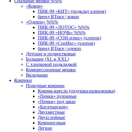
Спальные мешки %%%
«Кокон»
ПИК-99 «КИТ» (подклад хлопок)
бренд BTrace | кокон
«Одеяло» %%%
ПИК-99 «ЛОТОС» %%%
ПИК-99 «НОЧЬ» %%%
ПИК-99 «СОН-плюс» (хлопок)
ПИК-99 «СонИкс» (хлопок)
бренд BTrace | одеяло
Детские и подростковые
Большие (XL и XXL)
С хлопковой подкладкой
Компрессионные мешки
Вкладыши
Коврики
Походные коврики
Коврик-кресло (сидушка-развалюшка)
«Пенки» рулонные
«Пенки» под заказ
«Богатырские»
Двухместные
Двухслойные
Кемпинговые
Легкие