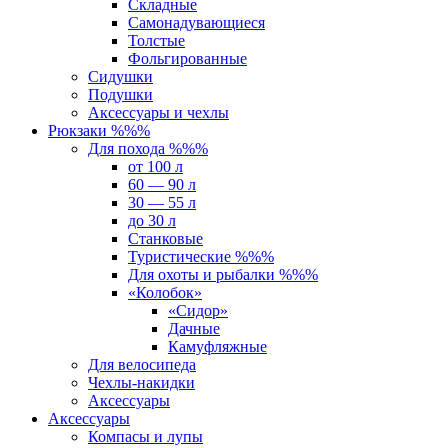
Складные
Самонадувающиеся
Толстые
Фольгированные
Сидушки
Подушки
Аксессуары и чехлы
Рюкзаки %%%
Для похода %%%
от 100 л
60 — 90 л
30 — 55 л
до 30 л
Станковые
Туристические %%%
Для охоты и рыбалки %%%
«Колобок»
«Сидор»
Дачные
Камуфляжные
Для велосипеда
Чехлы-накидки
Аксессуары
Аксессуары
Компасы и лупы