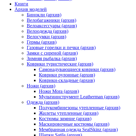
Книги
Архив моделей
Бинокли (архив)
Велобагажники (архив)
Велоаксессуары (архив)
Велоодежда (архив)
Велосумки (архив)
Гермы (архив)
Газовые горелки и печки (архив)
Замки с сиреной (архив)
Зимняя рыбалка (архив)
Коврики туристические (архив)
Самонадувающиеся коврики (архив)
Коврики рулонные (архив)
Коврики-складные (архив)
Ножи (архив)
Ножи Mora (архив)
Мультиинструмент Leatherman (архив)
Одежда (архив)
Полукомбинезоны утепленные (архив)
Жилеты утепленные (архив)
Костюмы зимние (архив)
Маскировочные костюмы (архив)
Мембранная одежда SealSkinz (архив)
Шапки Satila (архив)