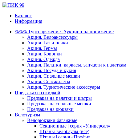
Каталог
Информация
%%% Турснаряжение. Аукцион на понижение
Акция. Велоаксессуары
Акция. Газ и печки
Акция. Гермы
Акция. Коврики
Акция. Одежда
Акция. Палатки, каркасы, запчасти к палаткам
Акция. Посуда и кухня
Акция. Спальные мешки
Акция. Спасжилеты
Акция. Туристические аксессуары
Предзаказ со скидкой
Предзаказ на палатки и шатры
Предзаказ на спальные мешки
Предзаказ на рюкзаки
Велотуризм
Велорюкзаки багажные
Секционные | серия «Универсал»
Штаны-велобаулы (все)
Штаны | серия «Профи»