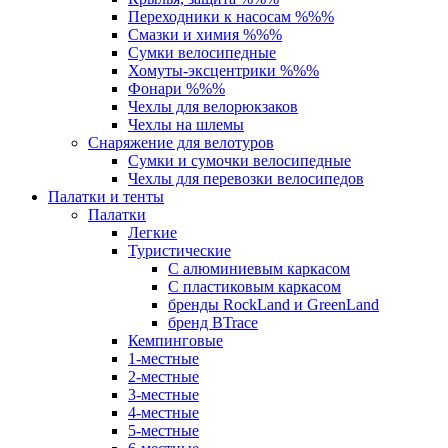
Переходники к насосам %%%
Смазки и химия %%%
Сумки велосипедные
Хомуты-эксцентрики %%%
Фонари %%%
Чехлы для велорюкзаков
Чехлы на шлемы
Снаряжение для велотуров
Сумки и сумочки велосипедные
Чехлы для перевозки велосипедов
Палатки и тенты
Палатки
Легкие
Туристические
С алюминиевым каркасом
С пластиковым каркасом
бренды RockLand и GreenLand
бренд BTrace
Кемпинговые
1-местные
2-местные
3-местные
4-местные
5-местные