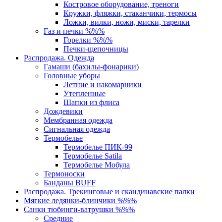
Костровое оборудование, треноги
Кружки, фляжки, стаканчики, термосы
Ложки, вилки, ножи, миски, тарелки
Газ и печки %%%
Горелки %%%
Печки-щепочницы
Распродажа. Одежда
Гамаши (бахилы-фонарики)
Головные уборы
Летние и накомарники
Утепленные
Шапки из флиса
Дождевики
Мембранная одежда
Сигнальная одежда
Термобелье
Термобелье ПИК-99
Термобелье Satila
Термобелье Мобула
Термоноски
Банданы BUFF
Распродажа. Трекинговые и скандинавские палки
Мягкие ледянки-блинчики %%%
Санки тюбинги-ватрушки %%%
Средние