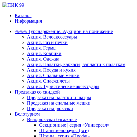
Каталог
Информация
%%% Турснаряжение. Аукцион на понижение
Акция. Велоаксессуары
Акция. Газ и печки
Акция. Гермы
Акция. Коврики
Акция. Одежда
Акция. Палатки, каркасы, запчасти к палаткам
Акция. Посуда и кухня
Акция. Спальные мешки
Акция. Спасжилеты
Акция. Туристические аксессуары
Предзаказ со скидкой
Предзаказ на палатки и шатры
Предзаказ на спальные мешки
Предзаказ на рюкзаки
Велотуризм
Велорюкзаки багажные
Секционные | серия «Универсал»
Штаны-велобаулы (все)
Штаны | серия «Профи»