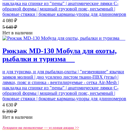
накладка на спинке из "пены" | анатомические лямки С-
образной формы | мощный грузовой пояс, несъемный |
боковые стяжки | боковые карманы-упоры для длинномеров
4 080 ₽
5 640 ₽
Нет в наличии
Рюкзак MD-130 Мобула для охоты,
рыбалки и туризма_ _
и для туризма, и для рыбалки-охоты | "незвенящие" язычки
замков молний | дно усилено листом ткани-ПВХ (тезы) |
лямки, пояс и спинка - вентилируемые - cетка Air-Mesh |
накладка на спинке из "пены" | анатомические лямки С-
образной формы | мощный грузовой пояс, несъемный |
боковые стяжки | боковые карманы-упоры для длинномеров
4 630 ₽
6 390 ₽
Нет в наличии
Аукцион на понижение —
условия акции >>