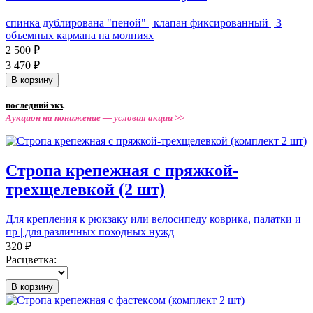
спинка дублирована "пеной" | клапан фиксированный | 3
объемных кармана на молниях
2 500 ₽
3 470 ₽
В корзину
последний экз
.
Аукцион на понижение —
условия акции >>
Стропа крепежная с пряжкой-
трехщелевкой (2 шт)
Для крепления к рюкзаку или велосипеду коврика, палатки и
пр | для различных походных нужд
320 ₽
Расцветка:
В корзину