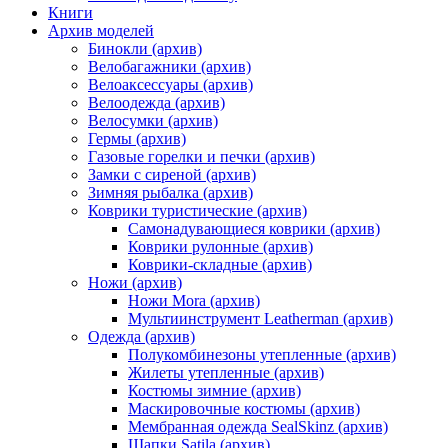
Книги
Архив моделей
Бинокли (архив)
Велобагажники (архив)
Велоаксессуары (архив)
Велоодежда (архив)
Велосумки (архив)
Гермы (архив)
Газовые горелки и печки (архив)
Замки с сиреной (архив)
Зимняя рыбалка (архив)
Коврики туристические (архив)
Самонадувающиеся коврики (архив)
Коврики рулонные (архив)
Коврики-складные (архив)
Ножи (архив)
Ножи Mora (архив)
Мультиинструмент Leatherman (архив)
Одежда (архив)
Полукомбинезоны утепленные (архив)
Жилеты утепленные (архив)
Костюмы зимние (архив)
Маскировочные костюмы (архив)
Мембранная одежда SealSkinz (архив)
Шапки Satila (архив)