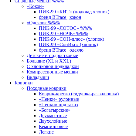
Спальные мешки %%%
«Кокон»
ПИК-99 «КИТ» (подклад хлопок)
бренд BTrace | кокон
«Одеяло» %%%
ПИК-99 «ЛОТОС» %%%
ПИК-99 «НОЧЬ» %%%
ПИК-99 «СОН-плюс» (хлопок)
ПИК-99 «СонИкс» (хлопок)
бренд BTrace | одеяло
Детские и подростковые
Большие (XL и XXL)
С хлопковой подкладкой
Компрессионные мешки
Вкладыши
Коврики
Походные коврики
Коврик-кресло (сидушка-развалюшка)
«Пенки» рулонные
«Пенки» под заказ
«Богатырские»
Двухместные
Двухслойные
Кемпинговые
Легкие