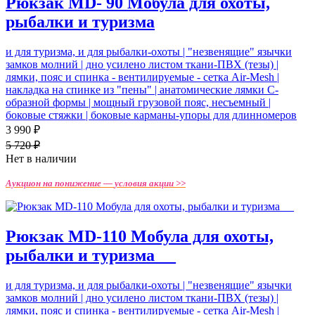
Рюкзак MD- 90 Мобула для охоты,
рыбалки и туризма
и для туризма, и для рыбалки-охоты | "незвенящие" язычки
замков молний | дно усилено листом ткани-ПВХ (тезы) |
лямки, пояс и спинка - вентилируемые - cетка Air-Mesh |
накладка на спинке из "пены" | анатомические лямки С-
образной формы | мощный грузовой пояс, несъемный |
боковые стяжки | боковые карманы-упоры для длинномеров
3 990 ₽
5 720 ₽
Нет в наличии
Аукцион на понижение —
условия акции >>
Рюкзак MD-110 Мобула для охоты,
рыбалки и туризма_ _
и для туризма, и для рыбалки-охоты | "незвенящие" язычки
замков молний | дно усилено листом ткани-ПВХ (тезы) |
лямки, пояс и спинка - вентилируемые - cетка Air-Mesh |