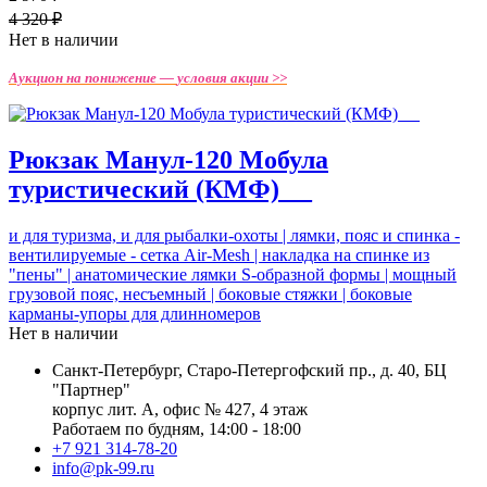
4 320 ₽
Нет в наличии
Аукцион на понижение —
условия акции >>
Рюкзак Манул-120 Мобула
туристический (КМФ)_ _
и для туризма, и для рыбалки-охоты | лямки, пояс и спинка -
вентилируемые - cетка Air-Mesh | накладка на спинке из
"пены" | анатомические лямки S-образной формы | мощный
грузовой пояс, несъемный | боковые стяжки | боковые
карманы-упоры для длинномеров
Нет в наличии
Санкт-Петербург, Старо-Петергофский пр., д. 40, БЦ
"Партнер"
корпус лит. А, офис № 427, 4 этаж
Работаем по будням, 14:00 - 18:00
+7 921 314-78-20
info@pk-99.ru