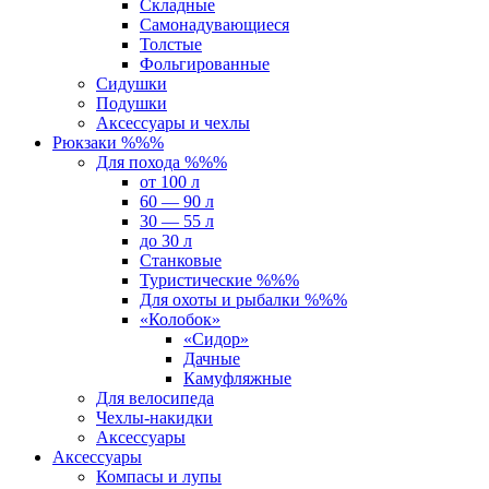
Складные
Самонадувающиеся
Толстые
Фольгированные
Сидушки
Подушки
Аксессуары и чехлы
Рюкзаки %%%
Для похода %%%
от 100 л
60 — 90 л
30 — 55 л
до 30 л
Станковые
Туристические %%%
Для охоты и рыбалки %%%
«Колобок»
«Сидор»
Дачные
Камуфляжные
Для велосипеда
Чехлы-накидки
Аксессуары
Аксессуары
Компасы и лупы