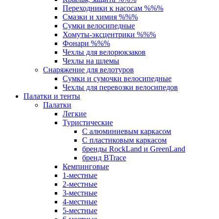
Переходники к насосам %%%
Смазки и химия %%%
Сумки велосипедные
Хомуты-эксцентрики %%%
Фонари %%%
Чехлы для велорюкзаков
Чехлы на шлемы
Снаряжение для велотуров
Сумки и сумочки велосипедные
Чехлы для перевозки велосипедов
Палатки и тенты
Палатки
Легкие
Туристические
С алюминиевым каркасом
С пластиковым каркасом
бренды RockLand и GreenLand
бренд BTrace
Кемпинговые
1-местные
2-местные
3-местные
4-местные
5-местные