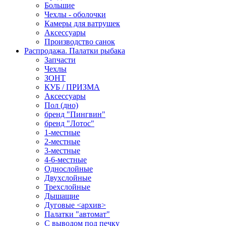
Большие
Чехлы - оболочки
Камеры для ватрушек
Аксессуары
Производство санок
Распродажа. Палатки рыбака
Запчасти
Чехлы
ЗОНТ
КУБ / ПРИЗМА
Аксессуары
Пол (дно)
бренд "Пингвин"
бренд "Лотос"
1-местные
2-местные
3-местные
4-6-местные
Однослойные
Двухслойные
Трехслойные
Дышащие
Дуговые <архив>
Палатки "автомат"
C выводом под печку