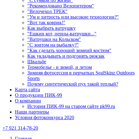
"С сумкой по жизни"
"Рекомендовано Велопитером"
"Велочехол ТРЕК"
"Ум и хитрость или высокие технологии?"
"Вот так коврик!"
Как выбрать ватрушку
"Ешкин кот, перцы-ватрушки..."
"Ватрушки на Кольском"
"С зонтом на рыбалку?"
"Как сделать хороший зимний костюм"
Как укладывать и подгонять рюкзак
Швальбе
Термобелье - и зимой, и летом
Зимняя фотосессия в перчатках SealSkinz Outdoors
Sports
Почему синтетический пух такой теплый?
Карта сайта
О продукции ПИК-99
О компании
История ПИК-99 на старом сайте pk99.ru
Наши партнеры
Условия фотоконкурса 2020
+7 921 314-78-20
Главная