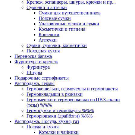
Крепеж, эспандеры, шнуры, крючки и пр...
Сумочки и аптечки
Сумки для путешественников
Поясные сумки
Упаковочные мешки и сумки
Косметички и гигиена
Кошельки
Аптечки
Сумки, сумочки, косметички
Походная кухня
Переноска багажа
Фурнитура и крепеж
Фурнитура
Шнуры
Подарочные сертификаты
Распродажа. Гермы
Гермокошельки, гермочехлы и гермопакеты
Гермовкладыши в рюкзаки
Гермомешки и гермоупаковки из ПВХ-ткани
(тезы) %%%
Гермосумки и гермобаулы %%%
Герморюкзаки (драйбэги) %%%
Распродажа. Посуда, кухня, газ
Посуда и кухня
Котелки и чайники