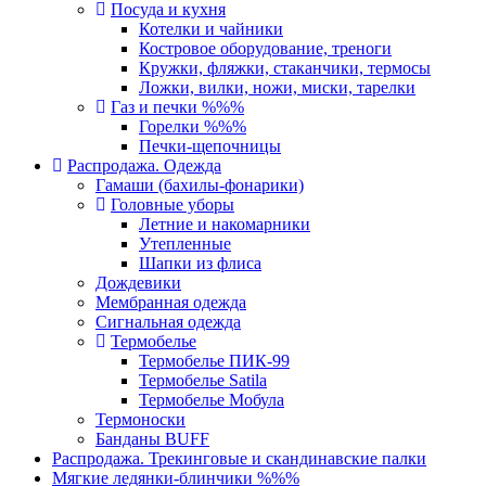
Посуда и кухня
Котелки и чайники
Костровое оборудование, треноги
Кружки, фляжки, стаканчики, термосы
Ложки, вилки, ножи, миски, тарелки
Газ и печки %%%
Горелки %%%
Печки-щепочницы
Распродажа. Одежда
Гамаши (бахилы-фонарики)
Головные уборы
Летние и накомарники
Утепленные
Шапки из флиса
Дождевики
Мембранная одежда
Сигнальная одежда
Термобелье
Термобелье ПИК-99
Термобелье Satila
Термобелье Мобула
Термоноски
Банданы BUFF
Распродажа. Трекинговые и скандинавские палки
Мягкие ледянки-блинчики %%%