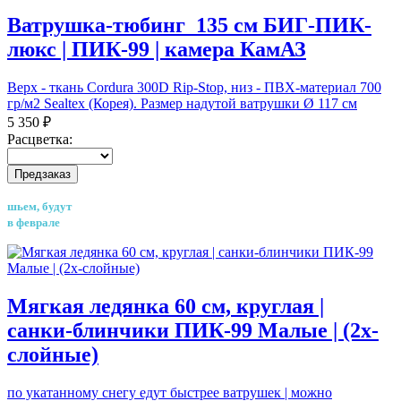
Ватрушка-тюбинг_135 см БИГ-ПИК-
люкс | ПИК-99 | камера КамАЗ
Верх - ткань Cordura 300D Rip-Stop, низ - ПВХ-материал 700
гр/м2 Sealtex (Корея). Размер надутой ватрушки Ø 117 см
5 350 ₽
Расцветка:
Предзаказ
шьем, будут
в феврале
Мягкая ледянка 60 см, круглая |
санки-блинчики ПИК-99 Малые | (2х-
слойные)
по укатанному снегу едут быстрее ватрушек | можно