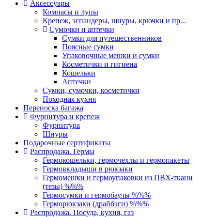
Аксессуары
Компасы и лупы
Крепеж, эспандеры, шнуры, крючки и пр...
Сумочки и аптечки
Сумки для путешественников
Поясные сумки
Упаковочные мешки и сумки
Косметички и гигиена
Кошельки
Аптечки
Сумки, сумочки, косметички
Походная кухня
Переноска багажа
Фурнитура и крепеж
Фурнитура
Шнуры
Подарочные сертификаты
Распродажа. Гермы
Гермокошельки, гермочехлы и гермопакеты
Гермовкладыши в рюкзаки
Гермомешки и гермоупаковки из ПВХ-ткани
(тезы) %%%
Гермосумки и гермобаулы %%%
Герморюкзаки (драйбэги) %%%
Распродажа. Посуда, кухня, газ