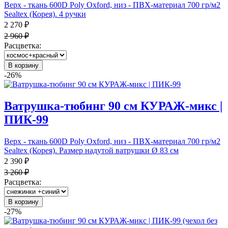
Верх - ткань 600D Poly Oxford, низ - ПВХ-материал 700 гр/м2
Sealtex (Корея). 4 ручки
2 270 ₽
2 960 ₽
Расцветка:
В корзину
-26%
Ватрушка-тюбинг 90 см КУРАЖ-микс |
ПИК-99
Верх - ткань 600D Poly Oxford, низ - ПВХ-материал 700 гр/м2
Sealtex (Корея). Размер надутой ватрушки Ø 83 см
2 390 ₽
3 260 ₽
Расцветка:
В корзину
-27%