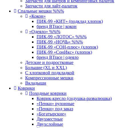
Запчасти для шатров и кемпинговых палаток
Запчасти для лайт-палаток
Спальные мешки %%%
«Кокон»
ПИК-99 «КИТ» (подклад хлопок)
бренд BTrace | кокон
«Одеяло» %%%
ПИК-99 «ЛОТОС» %%%
ПИК-99 «НОЧЬ» %%%
ПИК-99 «СОН-плюс» (хлопок)
ПИК-99 «СонИкс» (хлопок)
бренд BTrace | одеяло
Детские и подростковые
Большие (XL и XXL)
С хлопковой подкладкой
Компрессионные мешки
Вкладыши
Коврики
Походные коврики
Коврик-кресло (сидушка-развалюшка)
«Пенки» рулонные
«Пенки» под заказ
«Богатырские»
Двухместные
Двухслойные