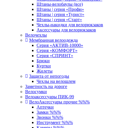
Штаны-велобаулы (все)
Штаны | серия «Профи»
Штаны | серия «Турист»
Штаны | серия «Старт»
Чехлы-накидки для велорюкзаков
Аксессуары для велорюкзаков
Велочехлы
Мембранная велоодежда
Серия «АКТИВ-10000»
Серия «КОМФОРТ»
Серия «СПРИНТ»
Брюки
Куртки
Жилеты
Защита от непогоды
Чехлы на велошлем
Заметность на дороге
Велосумки
Велоаксессуары ПИК-99
ВелоАксессуары прочие %%%
Аптечки
Замки %%%
Звонки %%%
Инструмент %%%
Камеры %%%