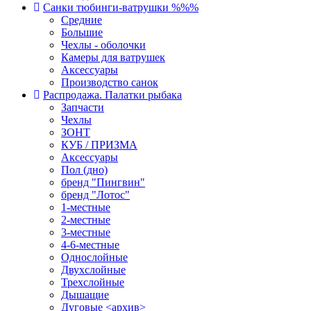
Санки тюбинги-ватрушки %%%
Средние
Большие
Чехлы - оболочки
Камеры для ватрушек
Аксессуары
Производство санок
Распродажа. Палатки рыбака
Запчасти
Чехлы
ЗОНТ
КУБ / ПРИЗМА
Аксессуары
Пол (дно)
бренд "Пингвин"
бренд "Лотос"
1-местные
2-местные
3-местные
4-6-местные
Однослойные
Двухслойные
Трехслойные
Дышащие
Дуговые <архив>