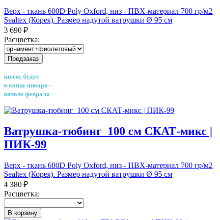
Верх - ткань 600D Poly Oxford, низ - ПВХ-материал 700 гр/м2
Sealtex (Корея). Размер надутой ватрушки Ø 95 см
3 690 ₽
Расцветка:
Предзаказ
шьем, будут
в конце января -
начале февраля
Ватрушка-тюбинг_100 см СКАТ-микс |
ПИК-99
Верх - ткань 600D Poly Oxford, низ - ПВХ-материал 700 гр/м2
Sealtex (Корея). Размер надутой ватрушки Ø 95 см
4 380 ₽
Расцветка:
В корзину