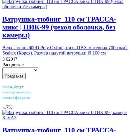
Ватрушка-тюбинг_110 см ТРАССА-
микс | ПИК-99 (чехол оболочка, без
камеры)
Верх - ткань 600D Poly Oxford, низ - ПВХ-материал 700 гр/м2
Sealtex (Корея). Размер надутой ватрушки Ø 100 см
3 020 ₽
Расцветка:
Предзаказ
шьем, будут
в конце января -
начале февраля
-17%
Ватрушка-тюбинг_110 см ТРАССА-