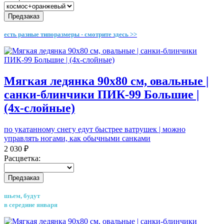
Предзаказ
есть разные типоразмеры - смотрите здесь >>
Мягкая ледянка 90х80 см, овальные |
санки-блинчики ПИК-99 Большие |
(4х-слойные)
по укатанному снегу едут быстрее ватрушек | можно
управлять ногами, как обычными санками
2 030 ₽
Расцветка:
Предзаказ
шьем, будут
в середине января