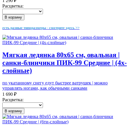
1 290 ₽
Расцветка:
В корзину
есть разные типоразмеры - смотрите здесь >>
Мягкая ледянка 80х65 см, овальная |
санки-блинчики ПИК-99 Средние | (4х-
слойные)
по укатанному снегу едут быстрее ватрушек | можно
управлять ногами, как обычными санками
1 690 ₽
Расцветка:
В корзину