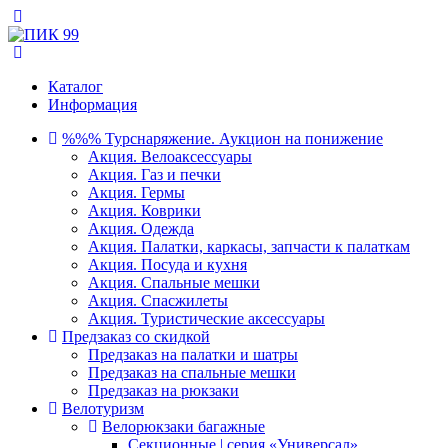
Каталог
Информация
%%% Турснаряжение. Аукцион на понижение
Акция. Велоаксессуары
Акция. Газ и печки
Акция. Гермы
Акция. Коврики
Акция. Одежда
Акция. Палатки, каркасы, запчасти к палаткам
Акция. Посуда и кухня
Акция. Спальные мешки
Акция. Спасжилеты
Акция. Туристические аксессуары
Предзаказ со скидкой
Предзаказ на палатки и шатры
Предзаказ на спальные мешки
Предзаказ на рюкзаки
Велотуризм
Велорюкзаки багажные
Секционные | серия «Универсал»