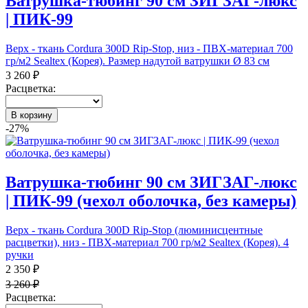
Ватрушка-тюбинг 90 см ЗИГЗАГ-люкс
| ПИК-99
Верх - ткань Cordura 300D Rip-Stop, низ - ПВХ-материал 700
гр/м2 Sealtex (Корея). Размер надутой ватрушки Ø 83 см
3 260 ₽
Расцветка:
В корзину
-27%
Ватрушка-тюбинг 90 см ЗИГЗАГ-люкс
| ПИК-99 (чехол оболочка, без камеры)
Верх - ткань Cordura 300D Rip-Stop (люминисцентные
расцветки), низ - ПВХ-материал 700 гр/м2 Sealtex (Корея). 4
ручки
2 350 ₽
3 260 ₽
Расцветка: