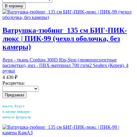
В корзину
Ватрушка-тюбинг_135 см БИГ-ПИК-
люкс | ПИК-99 (чехол оболочка, без
камеры)
Верх - ткань Cordura 300D Rip-Stop (люминисцентные
расцветки), низ - ПВХ-материал 700 гр/м2 Sealtex (Корея). 4
ручки
4 430 ₽
Расцветка:
Предзаказ
шьем, будут
в конце января -
начале февраля