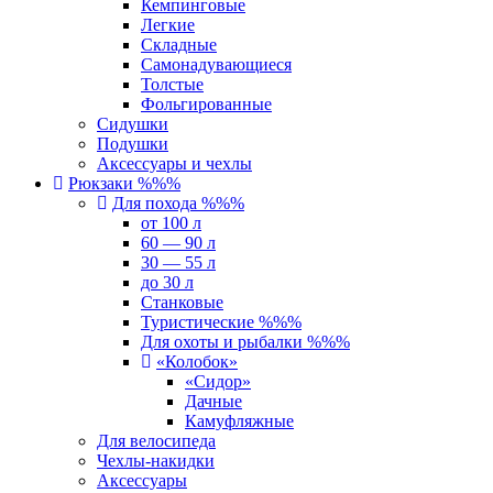
Кемпинговые
Легкие
Складные
Самонадувающиеся
Толстые
Фольгированные
Сидушки
Подушки
Аксессуары и чехлы
Рюкзаки %%%
Для похода %%%
от 100 л
60 — 90 л
30 — 55 л
до 30 л
Станковые
Туристические %%%
Для охоты и рыбалки %%%
«Колобок»
«Сидор»
Дачные
Камуфляжные
Для велосипеда
Чехлы-накидки
Аксессуары