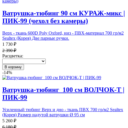
Ватрушка-тюбинг 90 см КУРАЖ-микс |
ПИК-99 (чехол без камеры)
Верх - ткань 600D Poly Oxford, низ - ПВХ-материал 700 гр/м2
Sealtex (Корея) Две парные ручки.
1 730 ₽
2 390 ₽
Расцветка:
В корзину
-14%
Ватрушка-тюбинг_100 см ВОЛЧОК-Т |
ПИК-99
Усиленный тюбинг Верх и дно - ткань ПВХ 700 гр/м2 Sealtex
(Корея) Размер надутой ватрушки Ø 95 см
5 260 ₽
6 180 ₽