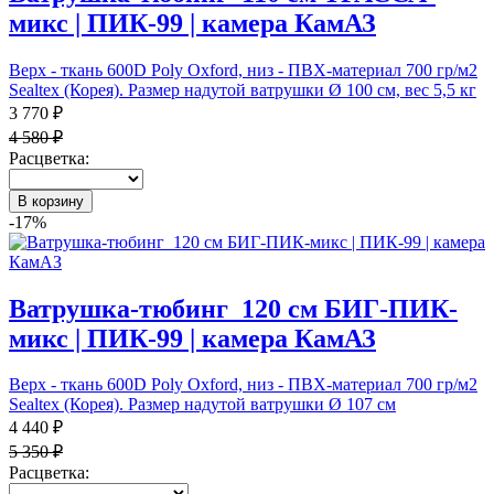
микс | ПИК-99 | камера КамАЗ
Верх - ткань 600D Poly Oxford, низ - ПВХ-материал 700 гр/м2
Sealtex (Корея). Размер надутой ватрушки Ø 100 см, вес 5,5 кг
3 770 ₽
4 580 ₽
Расцветка:
В корзину
-17%
Ватрушка-тюбинг_120 см БИГ-ПИК-
микс | ПИК-99 | камера КамАЗ
Верх - ткань 600D Poly Oxford, низ - ПВХ-материал 700 гр/м2
Sealtex (Корея). Размер надутой ватрушки Ø 107 см
4 440 ₽
5 350 ₽
Расцветка: