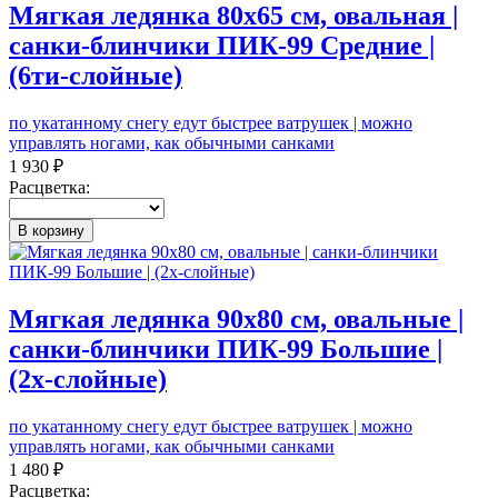
Мягкая ледянка 80х65 см, овальная |
санки-блинчики ПИК-99 Средние |
(6ти-слойные)
по укатанному снегу едут быстрее ватрушек | можно
управлять ногами, как обычными санками
1 930 ₽
Расцветка:
В корзину
Мягкая ледянка 90х80 см, овальные |
санки-блинчики ПИК-99 Большие |
(2х-слойные)
по укатанному снегу едут быстрее ватрушек | можно
управлять ногами, как обычными санками
1 480 ₽
Расцветка: