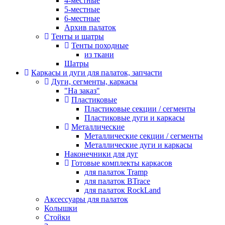
4-местные
5-местные
6-местные
Архив палаток
Тенты и шатры
Тенты походные
из ткани
Шатры
Каркасы и дуги для палаток, запчасти
Дуги, сегменты, каркасы
"На заказ"
Пластиковые
Пластиковые секции / сегменты
Пластиковые дуги и каркасы
Металлические
Металлические секции / сегменты
Металлические дуги и каркасы
Наконечники для дуг
Готовые комплекты каркасов
для палаток Tramp
для палаток BTrace
для палаток RockLand
Аксессуары для палаток
Колышки
Стойки