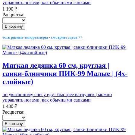
управлять ногами, как обычными санками
1 190 ₽
Расцветка:
В корзину
есть разные типоразмеры - смотрите здесь >>
Мягкая ледянка 60 см, круглая |
санки-блинчики ПИК-99 Малые | (4х-
слойные)
по укатанному снегу едут быстрее ватрушек | можно
управлять ногами, как обычными санками
1 480 ₽
Расцветка:
В корзину