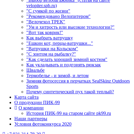
"Выбор велобагажника" (статья на сайте
velopiter.spb.ru)
"С сумкой по жизни"
"Рекомендовано Велопитером"
"Велочехол ТРЕК"
"Ум и хитрость или высокие технологии?"
"Вот так коврик!"
Как выбрать ватрушку
"Ешкин кот, перцы-ватрушки..."
"Ватрушки на Кольском"
"С зонтом на рыбалку?"
"Как сделать хороший зимний костюм"
Как укладывать и подгонять рюкзак
Швальбе
Термобелье - и зимой, и летом
Зимняя фотосессия в перчатках SealSkinz Outdoors
Sports
Почему синтетический пух такой теплый?
Карта сайта
О продукции ПИК-99
О компании
История ПИК-99 на старом сайте pk99.ru
Наши партнеры
Условия фотоконкурса 2020