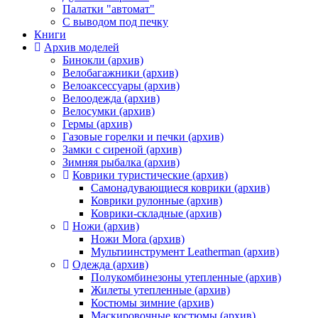
Палатки "автомат"
C выводом под печку
Книги
Архив моделей
Бинокли (архив)
Велобагажники (архив)
Велоаксессуары (архив)
Велоодежда (архив)
Велосумки (архив)
Гермы (архив)
Газовые горелки и печки (архив)
Замки с сиреной (архив)
Зимняя рыбалка (архив)
Коврики туристические (архив)
Самонадувающиеся коврики (архив)
Коврики рулонные (архив)
Коврики-складные (архив)
Ножи (архив)
Ножи Mora (архив)
Мультиинструмент Leatherman (архив)
Одежда (архив)
Полукомбинезоны утепленные (архив)
Жилеты утепленные (архив)
Костюмы зимние (архив)
Маскировочные костюмы (архив)