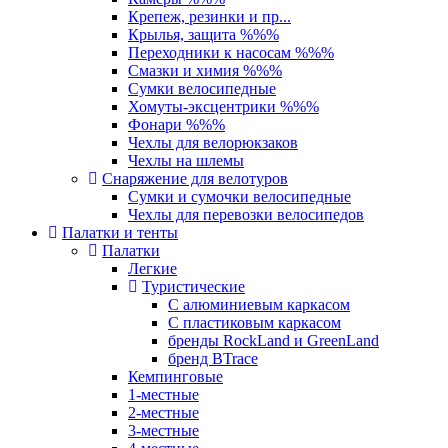
Крепеж, резинки и пр...
Крылья, защита %%%
Переходники к насосам %%%
Смазки и химия %%%
Сумки велосипедные
Хомуты-эксцентрики %%%
Фонари %%%
Чехлы для велорюкзаков
Чехлы на шлемы
Снаряжение для велотуров
Сумки и сумочки велосипедные
Чехлы для перевозки велосипедов
Палатки и тенты
Палатки
Легкие
Туристические
С алюминиевым каркасом
С пластиковым каркасом
бренды RockLand и GreenLand
бренд BTrace
Кемпинговые
1-местные
2-местные
3-местные