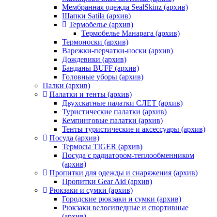
Мембранная одежда SealSkinz (архив)
Шапки Satila (архив)
Термобелье (архив)
Термобелье Манарага (архив)
Термоноски (архив)
Варежки-перчатки-носки (архив)
Дождевики (архив)
Банданы BUFF (архив)
Головные уборы (архив)
Палки (архив)
Палатки и тенты (архив)
Двухскатные палатки СЛЕТ (архив)
Туристические палатки (архив)
Кемпинговые палатки (архив)
Тенты туристические и аксессуары (архив)
Посуда (архив)
Термосы TIGER (архив)
Посуда с радиатором-теплообменником
(архив)
Пропитки для одежды и снаряжения (архив)
Пропитки Gear Aid (архив)
Рюкзаки и сумки (архив)
Городские рюкзаки и сумки (архив)
Рюкзаки велосипедные и спортивные
(архив)