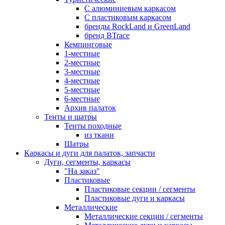
С алюминиевым каркасом
С пластиковым каркасом
бренды RockLand и GreenLand
бренд BTrace
Кемпинговые
1-местные
2-местные
3-местные
4-местные
5-местные
6-местные
Архив палаток
Тенты и шатры
Тенты походные
из ткани
Шатры
Каркасы и дуги для палаток, запчасти
Дуги, сегменты, каркасы
"На заказ"
Пластиковые
Пластиковые секции / сегменты
Пластиковые дуги и каркасы
Металлические
Металлические секции / сегменты