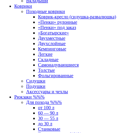
Вкладыши
Коврики
Походные коврики
Коврик-кресло (сидушка-развалюшка)
«Пенки» рулонные
«Пенки» под заказ
«Богатырские»
Двухместные
Двухслойные
Кемпинговые
Легкие
Складные
Самонадувающиеся
Толстые
Фольгированные
Сидушки
Подушки
Аксессуары и чехлы
Рюкзаки %%%
Для похода %%%
от 100 л
60 — 90 л
30 — 55 л
до 30 л
Станковые