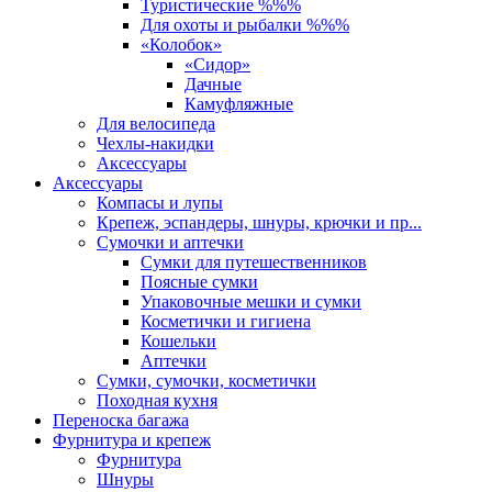
Туристические %%%
Для охоты и рыбалки %%%
«Колобок»
«Сидор»
Дачные
Камуфляжные
Для велосипеда
Чехлы-накидки
Аксессуары
Аксессуары
Компасы и лупы
Крепеж, эспандеры, шнуры, крючки и пр...
Сумочки и аптечки
Сумки для путешественников
Поясные сумки
Упаковочные мешки и сумки
Косметички и гигиена
Кошельки
Аптечки
Сумки, сумочки, косметички
Походная кухня
Переноска багажа
Фурнитура и крепеж
Фурнитура
Шнуры