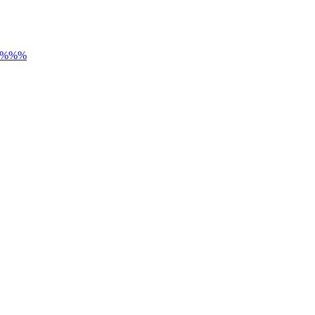
) %%%