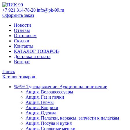
+7 921 314-78-20
info@pk-99.ru
Оформить заказ
Новости
Отзывы
Оптовикам
Скидки
Контакты
КАТАЛОГ ТОВАРОВ
Доставка и оплата
Возврат
Поиск
Каталог товаров
%%% Турснаряжение. Аукцион на понижение
Акция. Велоаксессуары
Акция. Газ и печки
Акция. Гермы
Акция. Коврики
Акция. Одежда
Акция. Палатки, каркасы, запчасти к палаткам
Акция. Посуда и кухня
Акция. Спальные мешки