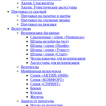
Акция. Спасжилеты
Акция. Туристические аксессуары
Предзаказ со скидкой
Предзаказ на палатки и шатры
Предзаказ на спальные мешки
Предзаказ на рюкзаки
Велотуризм
Велорюкзаки багажные
Секционные | серия «Универсал»
Штаны-велобаулы (все)
Штаны | серия «Профи»
Штаны | серия «Турист»
Штаны | серия «Старт»
Чехлы-накидки для велорюкзаков
Аксессуары для велорюкзаков
Велочехлы
Мембранная велоодежда
Серия «АКТИВ-10000»
Серия «КОМФОРТ»
Серия «СПРИНТ»
Брюки
Куртки
Жилеты
Защита от непогоды
Чехлы на велошлем