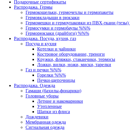
Подарочные сертификаты
Распродажа. Гермы
Гермокошельки, гермочехлы и гермопакеты
Гермовкладыши в рюкзаки
Гермомешки и гермоупаковки из ПВХ-ткани (тезы
Гермосумки и гермобаулы %%%
Герморюкзаки (драйбэги) %%%
Распродажа. Посуда, кухня, газ
Посуда и кухня
Котелки и чайники
Костровое оборудование, треноги
Кружки, фляжки, стаканчики, термосы
Ложки, вилки, ножи, миски, тарелки
Газ и печки %%%
Горелки %%%
Печки-щепочницы
Распродажа. Одежда
Гамаши (бахилы-фонарики)
Головные уборы
Летние и накомарники
Утепленные
Шапки из флиса
Дождевики
Мембранная одежда
Сигнальная одежда