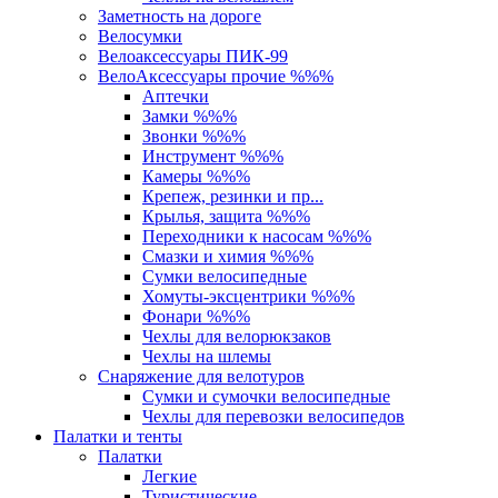
Заметность на дороге
Велосумки
Велоаксессуары ПИК-99
ВелоАксессуары прочие %%%
Аптечки
Замки %%%
Звонки %%%
Инструмент %%%
Камеры %%%
Крепеж, резинки и пр...
Крылья, защита %%%
Переходники к насосам %%%
Смазки и химия %%%
Сумки велосипедные
Хомуты-эксцентрики %%%
Фонари %%%
Чехлы для велорюкзаков
Чехлы на шлемы
Снаряжение для велотуров
Сумки и сумочки велосипедные
Чехлы для перевозки велосипедов
Палатки и тенты
Палатки
Легкие
Туристические