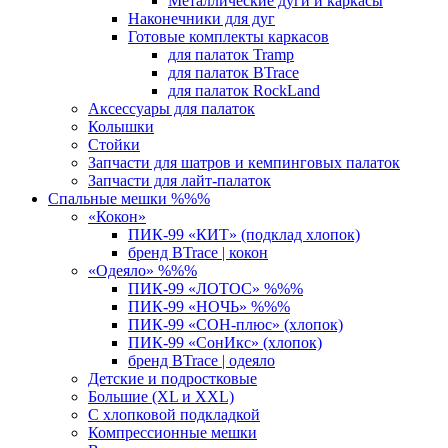
Металлические дуги и каркасы
Наконечники для дуг
Готовые комплекты каркасов
для палаток Tramp
для палаток BTrace
для палаток RockLand
Аксессуары для палаток
Колышки
Стойки
Запчасти для шатров и кемпинговых палаток
Запчасти для лайт-палаток
Спальные мешки %%%
«Кокон»
ПИК-99 «КИТ» (подклад хлопок)
бренд BTrace | кокон
«Одеяло» %%%
ПИК-99 «ЛОТОС» %%%
ПИК-99 «НОЧЬ» %%%
ПИК-99 «СОН-плюс» (хлопок)
ПИК-99 «СонИкс» (хлопок)
бренд BTrace | одеяло
Детские и подростковые
Большие (XL и XXL)
С хлопковой подкладкой
Компрессионные мешки