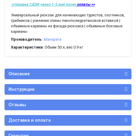
отправка СДЭК через 1-2 дня
после
оплаты >>
Универсальный рюкзак для начинающих туристов, охотников,
грибников | усиление спины пенополиуретановой вставкой |
объемные карманы на фасаде рюкзака | объемные боковые
карманы
Производитель:
Манарага
Характеристики:
Объем 50 л, вес 0.9 кг
Описание
Инструкции
Отзывы
Доставка и оплата
Гарантия