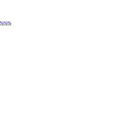
) %%%