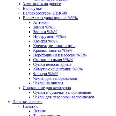
Заметность на дороге
Велосумки
Велоаксессуары ПИК-99
ВелоАксессуары прочие %%%
Аптечки
Замки %%%
Звонки %%%
Инструмент %%%
Камеры %%%
Крепеж, резинки и пр...
Крылья, защита %%%
Переходники к насосам %%%
Смазки и химия %%%
Сумки велосипедные
Хомуты-эксцентрики %%%
Фонари %%%
Чехлы для велорюкзаков
Чехлы на шлемы
Снаряжение для велотуров
Сумки и сумочки велосипедные
Чехлы для перевозки велосипедов
Палатки и тенты
Палатки
Легкие
Туристические