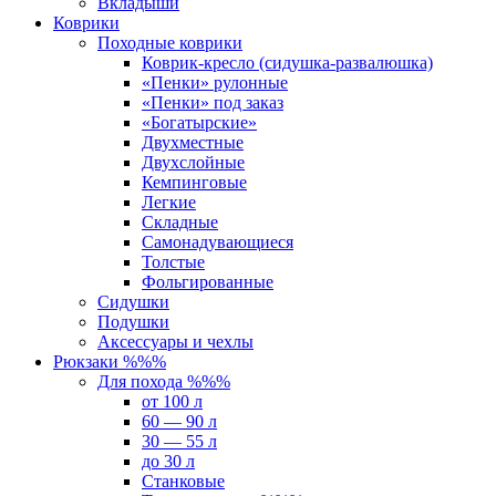
Вкладыши
Коврики
Походные коврики
Коврик-кресло (сидушка-развалюшка)
«Пенки» рулонные
«Пенки» под заказ
«Богатырские»
Двухместные
Двухслойные
Кемпинговые
Легкие
Складные
Самонадувающиеся
Толстые
Фольгированные
Сидушки
Подушки
Аксессуары и чехлы
Рюкзаки %%%
Для похода %%%
от 100 л
60 — 90 л
30 — 55 л
до 30 л
Станковые