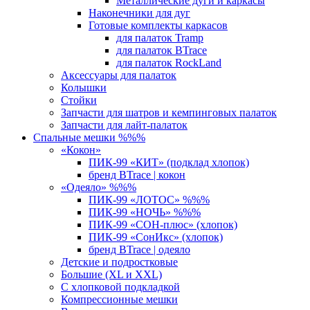
Металлические дуги и каркасы
Наконечники для дуг
Готовые комплекты каркасов
для палаток Tramp
для палаток BTrace
для палаток RockLand
Аксессуары для палаток
Колышки
Стойки
Запчасти для шатров и кемпинговых палаток
Запчасти для лайт-палаток
Спальные мешки %%%
«Кокон»
ПИК-99 «КИТ» (подклад хлопок)
бренд BTrace | кокон
«Одеяло» %%%
ПИК-99 «ЛОТОС» %%%
ПИК-99 «НОЧЬ» %%%
ПИК-99 «СОН-плюс» (хлопок)
ПИК-99 «СонИкс» (хлопок)
бренд BTrace | одеяло
Детские и подростковые
Большие (XL и XXL)
С хлопковой подкладкой
Компрессионные мешки