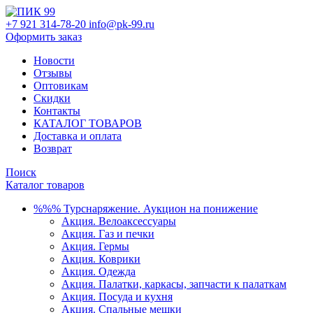
+7 921 314-78-20
info@pk-99.ru
Оформить заказ
Новости
Отзывы
Оптовикам
Скидки
Контакты
КАТАЛОГ ТОВАРОВ
Доставка и оплата
Возврат
Поиск
Каталог товаров
%%% Турснаряжение. Аукцион на понижение
Акция. Велоаксессуары
Акция. Газ и печки
Акция. Гермы
Акция. Коврики
Акция. Одежда
Акция. Палатки, каркасы, запчасти к палаткам
Акция. Посуда и кухня
Акция. Спальные мешки