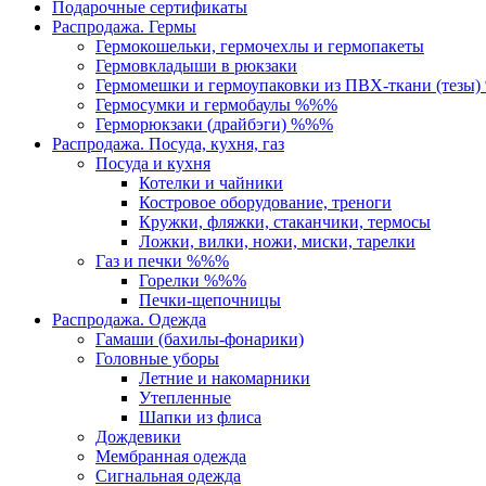
Подарочные сертификаты
Распродажа. Гермы
Гермокошельки, гермочехлы и гермопакеты
Гермовкладыши в рюкзаки
Гермомешки и гермоупаковки из ПВХ-ткани (тезы
Гермосумки и гермобаулы %%%
Герморюкзаки (драйбэги) %%%
Распродажа. Посуда, кухня, газ
Посуда и кухня
Котелки и чайники
Костровое оборудование, треноги
Кружки, фляжки, стаканчики, термосы
Ложки, вилки, ножи, миски, тарелки
Газ и печки %%%
Горелки %%%
Печки-щепочницы
Распродажа. Одежда
Гамаши (бахилы-фонарики)
Головные уборы
Летние и накомарники
Утепленные
Шапки из флиса
Дождевики
Мембранная одежда
Сигнальная одежда