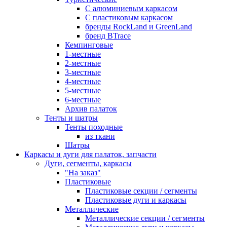
С алюминиевым каркасом
С пластиковым каркасом
бренды RockLand и GreenLand
бренд BTrace
Кемпинговые
1-местные
2-местные
3-местные
4-местные
5-местные
6-местные
Архив палаток
Тенты и шатры
Тенты походные
из ткани
Шатры
Каркасы и дуги для палаток, запчасти
Дуги, сегменты, каркасы
"На заказ"
Пластиковые
Пластиковые секции / сегменты
Пластиковые дуги и каркасы
Металлические
Металлические секции / сегменты