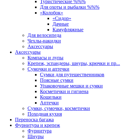
Туристические %%%
Для охоты и рыбалки %%%
«Колобок»
«Сидор»
Дачные
Камуфляжные
Для велосипеда
Чехлы-накидки
Аксессуары
Аксессуары
Компасы и лупы
Крепеж, эспандеры, шнуры, крючки и пр...
Сумочки и аптечки
Сумки для путешественников
Поясные сумки
Упаковочные мешки и сумки
Косметички и гигиена
Кошельки
Аптечки
Сумки, сумочки, косметички
Походная кухня
Переноска багажа
Фурнитура и крепеж
Фурнитура
Шнуры