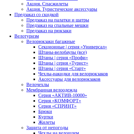
Акция. Спасжилеты
Акция. Туристические аксессуары
Предзаказ со скидкой
Предзаказ на палатки и шатры
Предзаказ на спальные мешки
Предзаказ на рюкзаки
Велотуризм
Велорюкзаки багажные
Секционные | серия «Универсал»
Штаны-велобаулы (все)
Штаны | серия «Профи»
Штаны | серия «Турист»
Штаны | серия «Старт»
Чехлы-накидки для велорюкзаков
Аксессуары для велорюкзаков
Велочехлы
Мембранная велоодежда
Серия «АКТИВ-10000»
Серия «КОМФОРТ»
Серия «СПРИНТ»
Брюки
Куртки
Жилеты
Защита от непогоды
Чехлы на велошлем