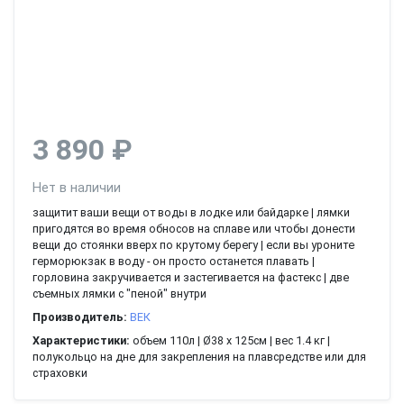
3 890 ₽
Нет в наличии
защитит ваши вещи от воды в лодке или байдарке | лямки
пригодятся во время обносов на сплаве или чтобы донести
вещи до стоянки вверх по крутому берегу | если вы уроните
герморюкзак в воду - он просто останется плавать |
горловина закручивается и застегивается на фастекс | две
съемных лямки с "пеной" внутри
Производитель:
ВЕК
Характеристики:
объем 110л | Ø38 х 125см | вес 1.4 кг |
полукольцо на дне для закрепления на плавсредстве или для
страховки