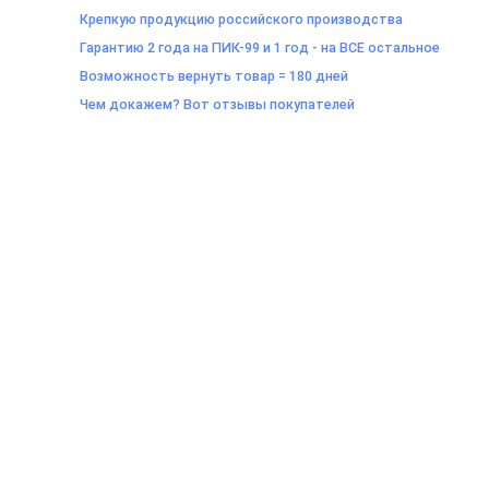
Крепкую продукцию российского производства
Гарантию 2 года на ПИК-99 и 1 год - на ВСЕ остальное
Возможность вернуть товар = 180 дней
Чем докажем? Вот отзывы покупателей
Санкт-Петербург, Старо-Петергофский пр., д. 40, БЦ "Партнер"
корпус лит. А, офис № 427, 4 этаж
Работаем по будням, 14:00 - 18:00