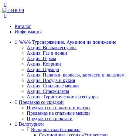
Каталог
Информация
%%% Турснаряжение. Аукцион на понижение
Акция. Велоаксессуары
Акция. Газ и печки
Акция. Гермы
Акция. Коврики
Акция. Одежда
Акция. Палатки, каркасы, запчасти к палаткам
Акция. Посуда и кухня
Акция. Спальные мешки
Акция. Спасжилеты
Акция. Туристические аксессуары
Предзаказ со скидкой
Предзаказ на палатки и шатры
Предзаказ на спальные мешки
Предзаказ на рюкзаки
Велотуризм
Велорюкзаки багажные
Секционные | серия «Универсал»