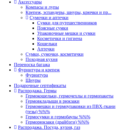
Аксессуары
Компасы и лупы
Крепеж, эспандеры, шнуры, крючки и пр...
Сумочки и аптечки
Сумки для путешественников
Поясные сумки
Упаковочные мешки и сумки
Косметички и гигиена
Кошельки
Аптечки
Сумки, сумочки, косметички
Походная кухня
Переноска багажа
Фурнитура и крепеж
Фурнитура
Шнуры
Подарочные сертификаты
Распродажа. Гермы
Гермокошельки, гермочехлы и гермопакеты
Гермовкладыши в рюкзаки
Гермомешки и гермоупаковки из ПВХ-ткани
(тезы) %%%
Гермосумки и гермобаулы %%%
Герморюкзаки (драйбэги) %%%
Распродажа. Посуда, кухня, газ