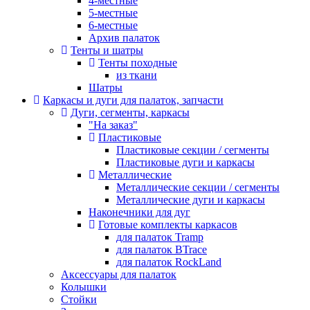
4-местные
5-местные
6-местные
Архив палаток
Тенты и шатры
Тенты походные
из ткани
Шатры
Каркасы и дуги для палаток, запчасти
Дуги, сегменты, каркасы
"На заказ"
Пластиковые
Пластиковые секции / сегменты
Пластиковые дуги и каркасы
Металлические
Металлические секции / сегменты
Металлические дуги и каркасы
Наконечники для дуг
Готовые комплекты каркасов
для палаток Tramp
для палаток BTrace
для палаток RockLand
Аксессуары для палаток
Колышки
Стойки