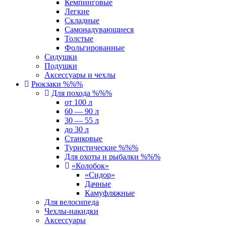
Кемпинговые
Легкие
Складные
Самонадувающиеся
Толстые
Фольгированные
Сидушки
Подушки
Аксессуары и чехлы
Рюкзаки %%%
Для похода %%%
от 100 л
60 — 90 л
30 — 55 л
до 30 л
Станковые
Туристические %%%
Для охоты и рыбалки %%%
«Колобок»
«Сидор»
Дачные
Камуфляжные
Для велосипеда
Чехлы-накидки
Аксессуары