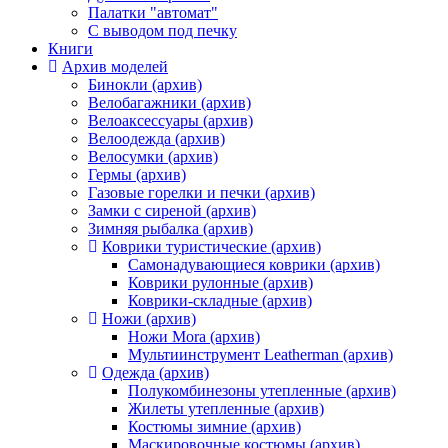
Палатки "автомат"
C выводом под печку
Книги
Архив моделей
Бинокли (архив)
Велобагажники (архив)
Велоаксессуары (архив)
Велоодежда (архив)
Велосумки (архив)
Гермы (архив)
Газовые горелки и печки (архив)
Замки с сиреной (архив)
Зимняя рыбалка (архив)
Коврики туристические (архив)
Самонадувающиеся коврики (архив)
Коврики рулонные (архив)
Коврики-складные (архив)
Ножи (архив)
Ножи Mora (архив)
Мультиинструмент Leatherman (архив)
Одежда (архив)
Полукомбинезоны утепленные (архив)
Жилеты утепленные (архив)
Костюмы зимние (архив)
Маскировочные костюмы (архив)