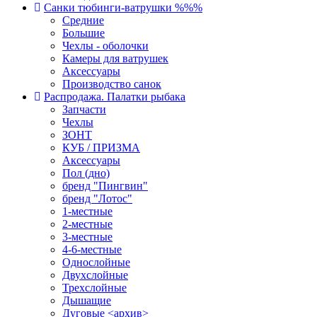
Санки тюбинги-ватрушки %%%
Средние
Большие
Чехлы - оболочки
Камеры для ватрушек
Аксессуары
Производство санок
Распродажа. Палатки рыбака
Запчасти
Чехлы
ЗОНТ
КУБ / ПРИЗМА
Аксессуары
Пол (дно)
бренд "Пингвин"
бренд "Лотос"
1-местные
2-местные
3-местные
4-6-местные
Однослойные
Двухслойные
Трехслойные
Дышащие
Дуговые <архив>