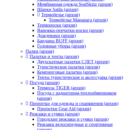
Мембранная одежда SealSkinz (архив)
Шапки Satila (архив)
Термобелье (архив)
Термобелье Манарага (архив)
Термоноски (архив)
Варежки-перчатки-носки (архив)
Дождевики (архив)
Банданы BUFF (архив)
Головные уборы (архив)
Палки (архив)
Палатки и тенты (архив)
Двухскатные палатки СЛЕТ (архив)
Туристические палатки (архив)
Кемпинговые палатки (архив)
Тенты туристические и аксессуары (архив)
Посуда (архив)
Термосы TIGER (архив)
Посуда с радиатором-теплообменником
(архив)
Пропитки для одежды и снаряжения (архив)
Пропитки Gear Aid (архив)
Рюкзаки и сумки (архив)
Городские рюкзаки и сумки (архив)
Рюкзаки велосипедные и спортивные
(архив)