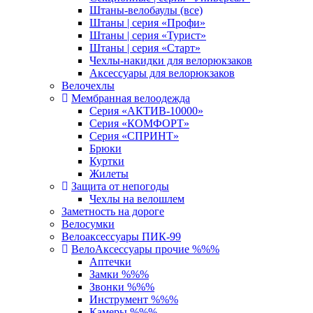
Штаны-велобаулы (все)
Штаны | серия «Профи»
Штаны | серия «Турист»
Штаны | серия «Старт»
Чехлы-накидки для велорюкзаков
Аксессуары для велорюкзаков
Велочехлы
Мембранная велоодежда
Серия «АКТИВ-10000»
Серия «КОМФОРТ»
Серия «СПРИНТ»
Брюки
Куртки
Жилеты
Защита от непогоды
Чехлы на велошлем
Заметность на дороге
Велосумки
Велоаксессуары ПИК-99
ВелоАксессуары прочие %%%
Аптечки
Замки %%%
Звонки %%%
Инструмент %%%
Камеры %%%