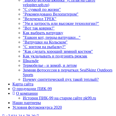
"Выбор велобагажника" (статья на сайте
velopiter.spb.ru)
"С сумкой по жизни"
"Рекомендовано Велопитером"
"Велочехол ТРЕК"
"Ум и хитрость или высокие технологии?"
"Вот так коврик!"
Как выбрать ватрушку
"Ешкин кот, перцы-ватрушки..."
"Ватрушки на Кольском"
"С зонтом на рыбалку?"
"Как сделать хороший зимний костюм"
Как укладывать и подгонять рюкзак
Швальбе
Термобелье - и зимой, и летом
Зимняя фотосессия в перчатках SealSkinz Outdoors
Sports
Почему синтетический пух такой теплый?
Карта сайта
О продукции ПИК-99
О компании
История ПИК-99 на старом сайте pk99.ru
Наши партнеры
Условия фотоконкурса 2020