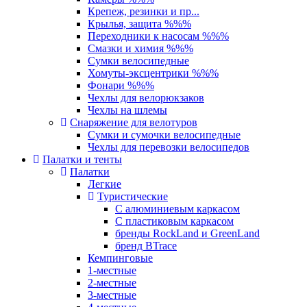
Крепеж, резинки и пр...
Крылья, защита %%%
Переходники к насосам %%%
Смазки и химия %%%
Сумки велосипедные
Хомуты-эксцентрики %%%
Фонари %%%
Чехлы для велорюкзаков
Чехлы на шлемы
Снаряжение для велотуров
Сумки и сумочки велосипедные
Чехлы для перевозки велосипедов
Палатки и тенты
Палатки
Легкие
Туристические
С алюминиевым каркасом
С пластиковым каркасом
бренды RockLand и GreenLand
бренд BTrace
Кемпинговые
1-местные
2-местные
3-местные