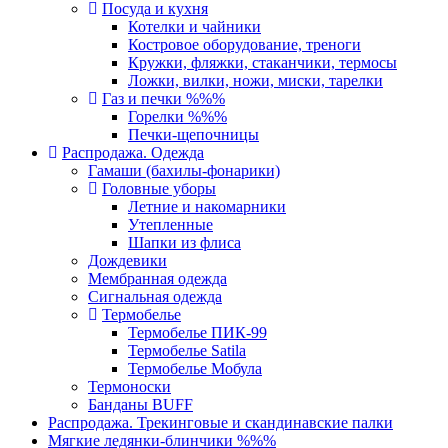
Посуда и кухня
Котелки и чайники
Костровое оборудование, треноги
Кружки, фляжки, стаканчики, термосы
Ложки, вилки, ножи, миски, тарелки
Газ и печки %%%
Горелки %%%
Печки-щепочницы
Распродажа. Одежда
Гамаши (бахилы-фонарики)
Головные уборы
Летние и накомарники
Утепленные
Шапки из флиса
Дождевики
Мембранная одежда
Сигнальная одежда
Термобелье
Термобелье ПИК-99
Термобелье Satila
Термобелье Мобула
Термоноски
Банданы BUFF
Распродажа. Трекинговые и скандинавские палки
Мягкие ледянки-блинчики %%%