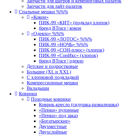
Запчасти для шатров и кемпинговых палаток
Запчасти для лайт-палаток
Спальные мешки %%%
«Кокон»
ПИК-99 «КИТ» (подклад хлопок)
бренд BTrace | кокон
«Одеяло» %%%
ПИК-99 «ЛОТОС» %%%
ПИК-99 «НОЧЬ» %%%
ПИК-99 «СОН-плюс» (хлопок)
ПИК-99 «СонИкс» (хлопок)
бренд BTrace | одеяло
Детские и подростковые
Большие (XL и XXL)
С хлопковой подкладкой
Компрессионные мешки
Вкладыши
Коврики
Походные коврики
Коврик-кресло (сидушка-развалюшка)
«Пенки» рулонные
«Пенки» под заказ
«Богатырские»
Двухместные
Двухслойные