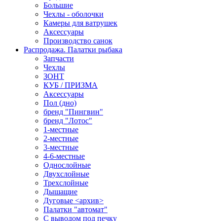
Большие
Чехлы - оболочки
Камеры для ватрушек
Аксессуары
Производство санок
Распродажа. Палатки рыбака
Запчасти
Чехлы
ЗОНТ
КУБ / ПРИЗМА
Аксессуары
Пол (дно)
бренд "Пингвин"
бренд "Лотос"
1-местные
2-местные
3-местные
4-6-местные
Однослойные
Двухслойные
Трехслойные
Дышащие
Дуговые <архив>
Палатки "автомат"
C выводом под печку