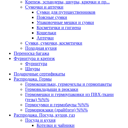
Крепеж, эспандеры, шнуры, крючки и пр...
Сумочки и аптечки
Сумки для путешественников
Поясные сумки
Упаковочные мешки и сумки
Косметички и гигиена
Кошельки
Аптечки
Сумки, сумочки, косметички
Походная кухня
Переноска багажа
Фурнитура и крепеж
Фурнитура
Шнуры
Подарочные сертификаты
Распродажа. Гермы
Гермокошельки, гермочехлы и гермопакеты
Гермовкладыши в рюкзаки
Гермомешки и гермоупаковки из ПВХ-ткани
(тезы) %%%
Гермосумки и гермобаулы %%%
Герморюкзаки (драйбэги) %%%
Распродажа. Посуда, кухня, газ
Посуда и кухня
Котелки и чайники