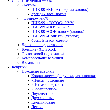
Спальные мешки %%%
«Кокон»
ПИК-99 «КИТ» (подклад хлопок)
бренд BTrace | кокон
«Одеяло» %%%
ПИК-99 «ЛОТОС» %%%
ПИК-99 «НОЧЬ» %%%
ПИК-99 «СОН-плюс» (хлопок)
ПИК-99 «СонИкс» (хлопок)
бренд BTrace | одеяло
Детские и подростковые
Большие (XL и XXL)
С хлопковой подкладкой
Компрессионные мешки
Вкладыши
Коврики
Походные коврики
Коврик-кресло (сидушка-развалюшка)
«Пенки» рулонные
«Пенки» под заказ
«Богатырские»
Двухместные
Двухслойные
Кемпинговые
Легкие