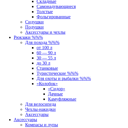
Складные
Самонадувающиеся
Толстые
Фольгированные
Сидушки
Подушки
Аксессуары и чехлы
Рюкзаки %%%
Для похода %%%
от 100 л
60 — 90 л
30 — 55 л
до 30 л
Станковые
Туристические %%%
Для охоты и рыбалки %%%
«Колобок»
«Сидор»
Дачные
Камуфляжные
Для велосипеда
Чехлы-накидки
Аксессуары
Аксессуары
Компасы и лупы