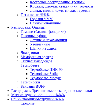
Костровое оборудование, треноги
Кружки, фляжки, стаканчики, термосы
Ложки, вилки, ножи, миски, тарелки
Газ и печки %%%
Горелки %%%
Печки-щепочницы
Распродажа. Одежда
Гамаши (бахилы-фонарики)
Головные уборы
Летние и накомарники
Утепленные
Шапки из флиса
Дождевики
Мембранная одежда
Сигнальная одежда
Термобелье
Термобелье ПИК-99
Термобелье Satila
Термобелье Мобула
Термоноски
Банданы BUFF
Распродажа. Трекинговые и скандинавские палки
Мягкие ледянки-блинчики %%%
Санки тюбинги-ватрушки %%%
Средние