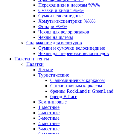
Переходники к насосам %%%
Смазки и химия %%%
Сумки велосипедные
Хомуты-эксцентрики %%%
Фонари %%%
Чехлы для велорюкзаков
Чехлы на шлемы
Снаряжение для велотуров
Сумки и сумочки велосипедные
Чехлы для перевозки велосипедов
Палатки и тенты
Палатки
Легкие
Туристические
С алюминиевым каркасом
С пластиковым каркасом
бренды RockLand и GreenLand
бренд BTrace
Кемпинговые
1-местные
2-местные
3-местные
4-местные
5-местные