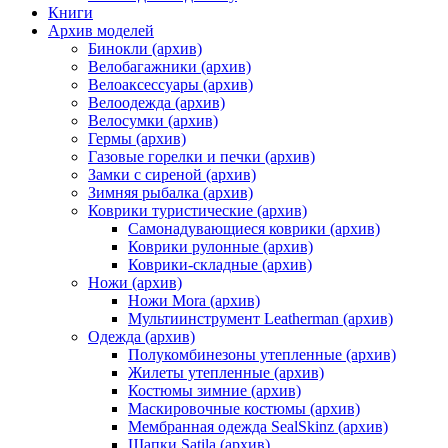
Книги
Архив моделей
Бинокли (архив)
Велобагажники (архив)
Велоаксессуары (архив)
Велоодежда (архив)
Велосумки (архив)
Гермы (архив)
Газовые горелки и печки (архив)
Замки с сиреной (архив)
Зимняя рыбалка (архив)
Коврики туристические (архив)
Самонадувающиеся коврики (архив)
Коврики рулонные (архив)
Коврики-складные (архив)
Ножи (архив)
Ножи Mora (архив)
Мультиинструмент Leatherman (архив)
Одежда (архив)
Полукомбинезоны утепленные (архив)
Жилеты утепленные (архив)
Костюмы зимние (архив)
Маскировочные костюмы (архив)
Мембранная одежда SealSkinz (архив)
Шапки Satila (архив)