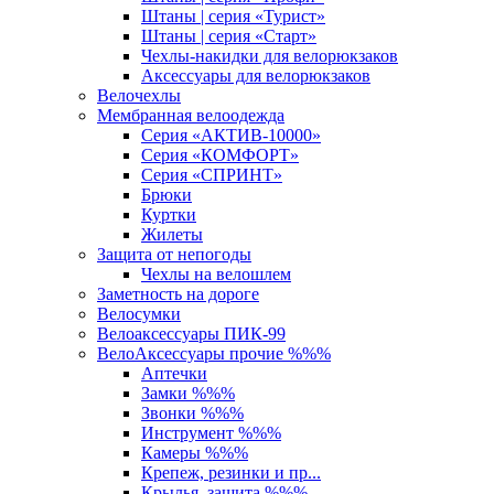
Штаны | серия «Турист»
Штаны | серия «Старт»
Чехлы-накидки для велорюкзаков
Аксессуары для велорюкзаков
Велочехлы
Мембранная велоодежда
Серия «АКТИВ-10000»
Серия «КОМФОРТ»
Серия «СПРИНТ»
Брюки
Куртки
Жилеты
Защита от непогоды
Чехлы на велошлем
Заметность на дороге
Велосумки
Велоаксессуары ПИК-99
ВелоАксессуары прочие %%%
Аптечки
Замки %%%
Звонки %%%
Инструмент %%%
Камеры %%%
Крепеж, резинки и пр...
Крылья, защита %%%