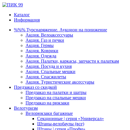
Каталог
Информация
%%% Турснаряжение. Аукцион на понижение
Акция. Велоаксессуары
Акция. Газ и печки
Акция. Гермы
Акция. Коврики
Акция. Одежда
Акция. Палатки, каркасы, запчасти к палаткам
Акция. Посуда и кухня
Акция. Спальные мешки
Акция. Спасжилеты
Акция. Туристические аксессуары
Предзаказ со скидкой
Предзаказ на палатки и шатры
Предзаказ на спальные мешки
Предзаказ на рюкзаки
Велотуризм
Велорюкзаки багажные
Секционные | серия «Универсал»
Штаны-велобаулы (все)
Штаны | серия «Профи»