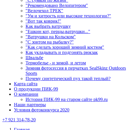
"С сумкой по жизни"
"Рекомендовано Велопитером"
"Велочехол ТРЕК"
"Ум и хитрость или высокие технологии?"
"Вот так коврик!"
Как выбрать ватрушку
"Ешкин кот, перцы-ватрушки..."
"Ватрушки на Кольском"
"С зонтом на рыбалку?"
"Как сделать хороший зимний костюм"
Как укладывать и подгонять рюкзак
Швальбе
Термобелье - и зимой, и летом
Зимняя фотосессия в перчатках SealSkinz Outdoors
Sports
Почему синтетический пух такой теплый?
Карта сайта
О продукции ПИК-99
О компании
История ПИК-99 на старом сайте pk99.ru
Наши партнеры
Условия фотоконкурса 2020
+7 921 314-78-20
Главная