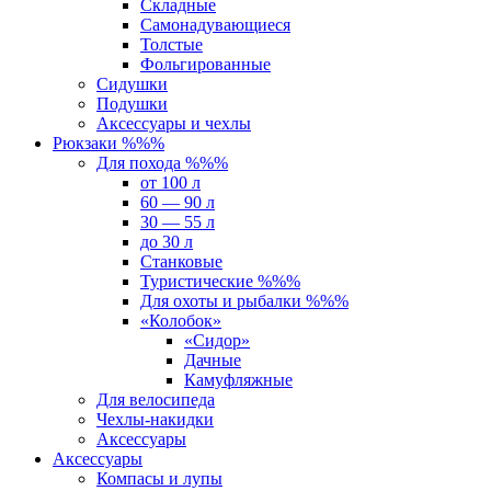
Складные
Самонадувающиеся
Толстые
Фольгированные
Сидушки
Подушки
Аксессуары и чехлы
Рюкзаки %%%
Для похода %%%
от 100 л
60 — 90 л
30 — 55 л
до 30 л
Станковые
Туристические %%%
Для охоты и рыбалки %%%
«Колобок»
«Сидор»
Дачные
Камуфляжные
Для велосипеда
Чехлы-накидки
Аксессуары
Аксессуары
Компасы и лупы