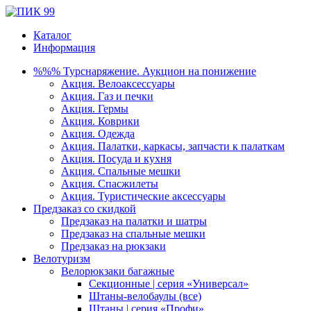
Каталог
Информация
%%% Турснаряжение. Аукцион на понижение
Акция. Велоаксессуары
Акция. Газ и печки
Акция. Гермы
Акция. Коврики
Акция. Одежда
Акция. Палатки, каркасы, запчасти к палаткам
Акция. Посуда и кухня
Акция. Спальные мешки
Акция. Спасжилеты
Акция. Туристические аксессуары
Предзаказ со скидкой
Предзаказ на палатки и шатры
Предзаказ на спальные мешки
Предзаказ на рюкзаки
Велотуризм
Велорюкзаки багажные
Секционные | серия «Универсал»
Штаны-велобаулы (все)
Штаны | серия «Профи»