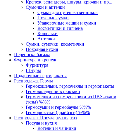
Крепеж, эспандеры, шнуры, крючки и пр...
Сумочки и аптечки
Сумки для путешественников
Поясные сумки
Упаковочные мешки и сумки
Косметички и гигиена
Кошельки
Аптечки
Сумки, сумочки, косметички
Походная кухня
Переноска багажа
Фурнитура и крепеж
Фурнитура
Шнуры
Подарочные сертификаты
Распродажа. Гермы
Гермокошельки, гермочехлы и гермопакеты
Гермовкладыши в рюкзаки
Гермомешки и гермоупаковки из ПВХ-ткани
(тезы) %%%
Гермосумки и гермобаулы %%%
Герморюкзаки (драйбэги) %%%
Распродажа. Посуда, кухня, газ
Посуда и кухня
Котелки и чайники