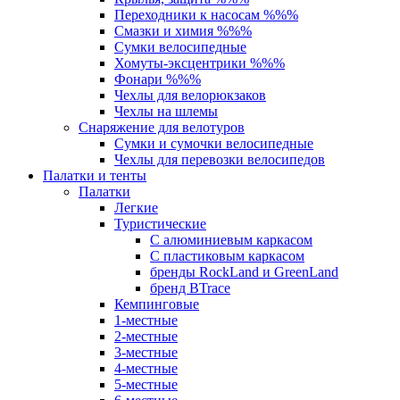
Переходники к насосам %%%
Смазки и химия %%%
Сумки велосипедные
Хомуты-эксцентрики %%%
Фонари %%%
Чехлы для велорюкзаков
Чехлы на шлемы
Снаряжение для велотуров
Сумки и сумочки велосипедные
Чехлы для перевозки велосипедов
Палатки и тенты
Палатки
Легкие
Туристические
С алюминиевым каркасом
С пластиковым каркасом
бренды RockLand и GreenLand
бренд BTrace
Кемпинговые
1-местные
2-местные
3-местные
4-местные
5-местные