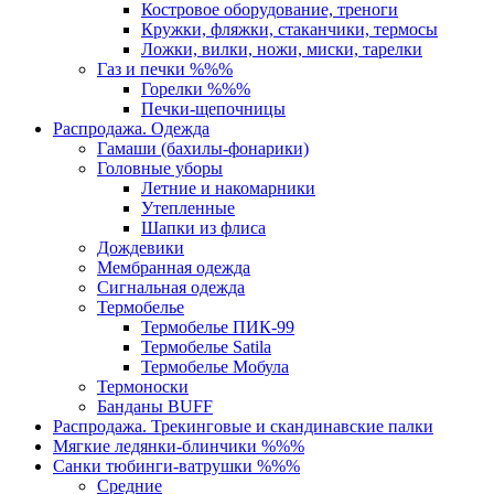
Костровое оборудование, треноги
Кружки, фляжки, стаканчики, термосы
Ложки, вилки, ножи, миски, тарелки
Газ и печки %%%
Горелки %%%
Печки-щепочницы
Распродажа. Одежда
Гамаши (бахилы-фонарики)
Головные уборы
Летние и накомарники
Утепленные
Шапки из флиса
Дождевики
Мембранная одежда
Сигнальная одежда
Термобелье
Термобелье ПИК-99
Термобелье Satila
Термобелье Мобула
Термоноски
Банданы BUFF
Распродажа. Трекинговые и скандинавские палки
Мягкие ледянки-блинчики %%%
Санки тюбинги-ватрушки %%%
Средние