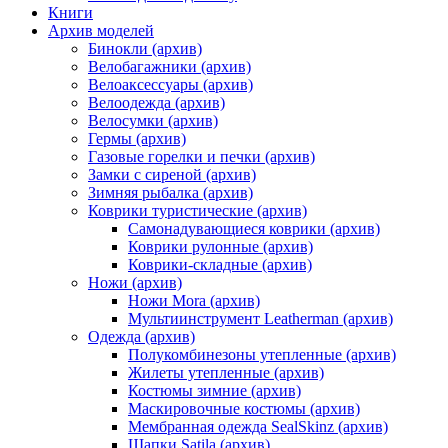
Книги
Архив моделей
Бинокли (архив)
Велобагажники (архив)
Велоаксессуары (архив)
Велоодежда (архив)
Велосумки (архив)
Гермы (архив)
Газовые горелки и печки (архив)
Замки с сиреной (архив)
Зимняя рыбалка (архив)
Коврики туристические (архив)
Самонадувающиеся коврики (архив)
Коврики рулонные (архив)
Коврики-складные (архив)
Ножи (архив)
Ножи Mora (архив)
Мультиинструмент Leatherman (архив)
Одежда (архив)
Полукомбинезоны утепленные (архив)
Жилеты утепленные (архив)
Костюмы зимние (архив)
Маскировочные костюмы (архив)
Мембранная одежда SealSkinz (архив)
Шапки Satila (архив)