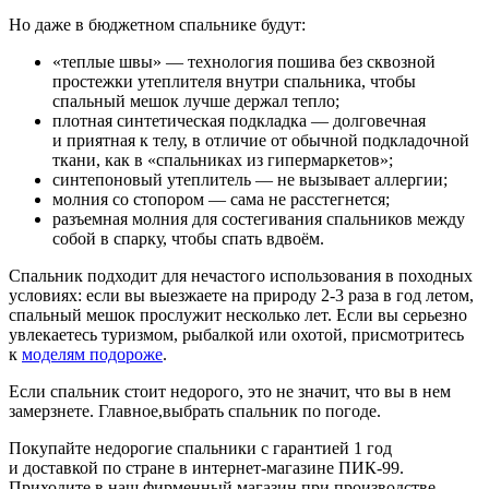
Но даже в бюджетном спальнике будут:
«теплые швы» — технология пошива без сквозной
простежки утеплителя внутри спальника, чтобы
спальный мешок лучше держал тепло;
плотная синтетическая подкладка — долговечная
и приятная к телу, в отличие от обычной подкладочной
ткани, как в «спальниках из гипермаркетов»;
синтепоновый утеплитель — не вызывает аллергии;
молния со стопором — сама не расстегнется;
разъемная молния для состегивания спальников между
собой в спарку, чтобы спать вдвоём.
Спальник подходит для нечастого использования в походных
условиях: если вы выезжаете на природу 2-3 раза в год летом,
спальный мешок прослужит несколько лет. Если вы серьезно
увлекаетесь туризмом, рыбалкой или охотой, присмотритесь
к
моделям подороже
.
Если спальник стоит недорого, это не значит, что вы в нем
замерзнете. Главное,выбрать спальник по погоде.
Покупайте недорогие спальники с гарантией 1 год
и доставкой по стране в интернет-магазине ПИК-99.
Приходите в наш фирменный магазин при производстве