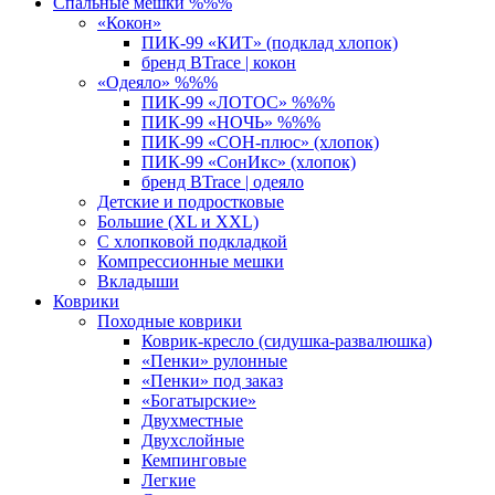
Спальные мешки %%%
«Кокон»
ПИК-99 «КИТ» (подклад хлопок)
бренд BTrace | кокон
«Одеяло» %%%
ПИК-99 «ЛОТОС» %%%
ПИК-99 «НОЧЬ» %%%
ПИК-99 «СОН-плюс» (хлопок)
ПИК-99 «СонИкс» (хлопок)
бренд BTrace | одеяло
Детские и подростковые
Большие (XL и XXL)
С хлопковой подкладкой
Компрессионные мешки
Вкладыши
Коврики
Походные коврики
Коврик-кресло (сидушка-развалюшка)
«Пенки» рулонные
«Пенки» под заказ
«Богатырские»
Двухместные
Двухслойные
Кемпинговые
Легкие