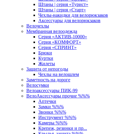
Штаны | серия «Турист»
Штаны | серия «Старт»
Чехлы-накидки для велорюкзаков
Аксессуары для велорюкзаков
Велочехлы
Мембранная велоодежда
Серия «АКТИВ-10000»
Серия «КОМФОРТ»
Серия «СПРИНТ»
Брюки
Куртки
Жилеты
Защита от непогоды
Чехлы на велошлем
Заметность на дороге
Велосумки
Велоаксессуары ПИК-99
ВелоАксессуары прочие %%%
Аптечки
Замки %%%
Звонки %%%
Инструмент %%%
Камеры %%%
Крепеж, резинки и пр...
Крылья, защита %%%