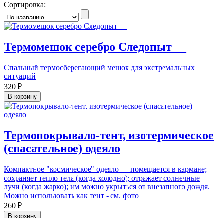
Сортировка:
Термомешок серебро Следопыт_ _
Спальный термосберегающий мешок для экстремальных
ситуаций
320 ₽
В корзину
Термопокрывало-тент, изотермическое
(спасательное) одеяло
Компактное "космическое" одеяло — помещается в кармане;
сохраняет тепло тела (когда холодно); отражает солнечные
лучи (когда жарко); им можно укрыться от внезапного дождя.
Можно использовать как тент - см. фото
260 ₽
В корзину