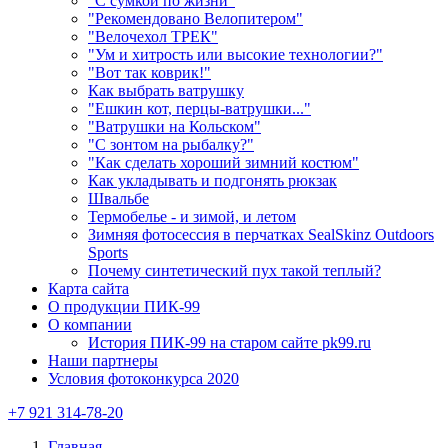
"С сумкой по жизни"
"Рекомендовано Велопитером"
"Велочехол ТРЕК"
"Ум и хитрость или высокие технологии?"
"Вот так коврик!"
Как выбрать ватрушку
"Ешкин кот, перцы-ватрушки..."
"Ватрушки на Кольском"
"С зонтом на рыбалку?"
"Как сделать хороший зимний костюм"
Как укладывать и подгонять рюкзак
Швальбе
Термобелье - и зимой, и летом
Зимняя фотосессия в перчатках SealSkinz Outdoors
Sports
Почему синтетический пух такой теплый?
Карта сайта
О продукции ПИК-99
О компании
История ПИК-99 на старом сайте pk99.ru
Наши партнеры
Условия фотоконкурса 2020
+7 921 314-78-20
Главная