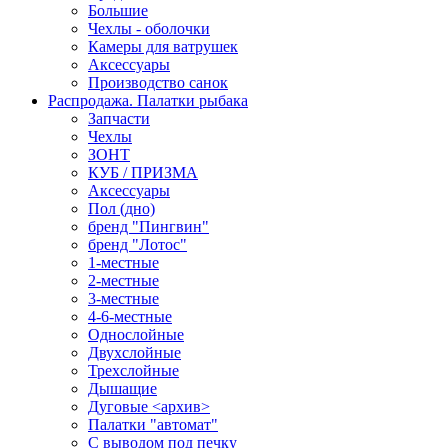
Большие
Чехлы - оболочки
Камеры для ватрушек
Аксессуары
Производство санок
Распродажа. Палатки рыбака
Запчасти
Чехлы
ЗОНТ
КУБ / ПРИЗМА
Аксессуары
Пол (дно)
бренд "Пингвин"
бренд "Лотос"
1-местные
2-местные
3-местные
4-6-местные
Однослойные
Двухслойные
Трехслойные
Дышащие
Дуговые <архив>
Палатки "автомат"
C выводом под печку