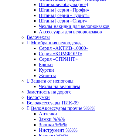
Штаны-велобаулы (все)
Штаны | серия «Профи»
Штаны | серия «Турист»
Штаны | серия «Старт»
Чехлы-накидки для велорюкзаков
Аксессуары для велорюкзаков
Велочехлы
Мембранная велоодежда
Серия «АКТИВ-10000»
Серия «КОМФОРТ»
Серия «СПРИНТ»
Брюки
Куртки
Жилеты
Защита от непогоды
Чехлы на велошлем
Заметность на дороге
Велосумки
Велоаксессуары ПИК-99
ВелоАксессуары прочие %%%
Аптечки
Замки %%%
Звонки %%%
Инструмент %%%
Камеры %%%