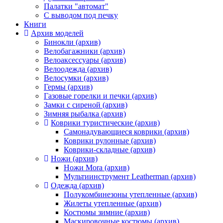
Палатки "автомат"
C выводом под печку
Книги
Архив моделей
Бинокли (архив)
Велобагажники (архив)
Велоаксессуары (архив)
Велоодежда (архив)
Велосумки (архив)
Гермы (архив)
Газовые горелки и печки (архив)
Замки с сиреной (архив)
Зимняя рыбалка (архив)
Коврики туристические (архив)
Самонадувающиеся коврики (архив)
Коврики рулонные (архив)
Коврики-складные (архив)
Ножи (архив)
Ножи Mora (архив)
Мультиинструмент Leatherman (архив)
Одежда (архив)
Полукомбинезоны утепленные (архив)
Жилеты утепленные (архив)
Костюмы зимние (архив)
Маскировочные костюмы (архив)