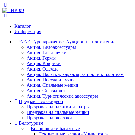
Каталог
Информация
%%% Турснаряжение. Аукцион на понижение
Акция. Велоаксессуары
Акция. Газ и печки
Акция. Гермы
Акция. Коврики
Акция. Одежда
Акция. Палатки, каркасы, запчасти к палаткам
Акция. Посуда и кухня
Акция. Спальные мешки
Акция. Спасжилеты
Акция. Туристические аксессуары
Предзаказ со скидкой
Предзаказ на палатки и шатры
Предзаказ на спальные мешки
Предзаказ на рюкзаки
Велотуризм
Велорюкзаки багажные
Секционные | серия «Универсал»