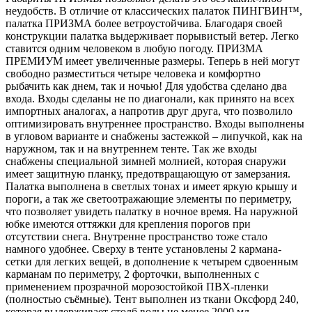
неудобств. В отличие от классических палаток ПИНГВИН™,
палатка ПРИЗМА более ветроустойчива. Благодаря своей
конструкции палатка выдерживает порывистый ветер. Легко
ставится одним человеком в любую погоду. ПРИЗМА
ПРЕМИУМ имеет увеличенные размеры. Теперь в ней могут
свободно разместиться четыре человека и комфортно
рыбачить как днем, так и ночью! Для удобства сделано два
входа. Входы сделаны не по диагонали, как принято на всех
импортных аналогах, а напротив друг друга, что позволило
оптимизировать внутреннее пространство. Входы выполнены
в угловом варианте и снабжены застежкой – липучкой, как на
наружном, так и на внутреннем тенте. Так же входы
снабжены специальной зимней молнией, которая снаружи
имеет защитную планку, предотвращающую от замерзания.
Палатка выполнена в светлых тонах и имеет яркую крышу и
пороги, а так же светоотражающие элементы по периметру,
что позволяет увидеть палатку в ночное время. На наружной
юбке имеются оттяжки для крепления порогов при
отсутствии снега. Внутренне пространство тоже стало
намного удобнее. Сверху в тенте установлены 2 кармана-
сетки для легких вещей, в дополнение к четырем сдвоенным
карманам по периметру, 2 форточки, выполненных с
применением прозрачной морозостойкой ПВХ-пленки
(полностью съёмные). Тент выполнен из ткани Оксфорд 240,
которая выдерживает столб воды не менее 2000 мл.