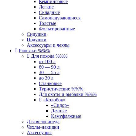
Кемпинговые
Легкие
Складные
Самонадувающиеся
Толстые
Фольгированные
Сидушки
Подушки
Аксессуары и чехлы
Рюкзаки %%%
Для похода %%%
от 100 л
60 — 90 л
30 — 55 л
до 30 л
Станковые
Туристические %%%
Для охоты и рыбалки %%%
«Колобок»
«Сидор»
Дачные
Камуфляжные
Для велосипеда
Чехлы-накидки
Аксессуары