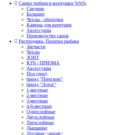
Санки тюбинги-ватрушки %%%
Средние
Большие
Чехлы - оболочки
Камеры для ватрушек
Аксессуары
Производство санок
Распродажа. Палатки рыбака
Запчасти
Чехлы
ЗОНТ
КУБ / ПРИЗМА
Аксессуары
Пол (дно)
бренд "Пингвин"
бренд "Лотос"
1-местные
2-местные
3-местные
4-6-местные
Однослойные
Двухслойные
Трехслойные
Дышащие
Дуговые <архив>