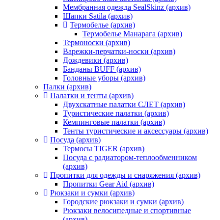
Мембранная одежда SealSkinz (архив)
Шапки Satila (архив)
Термобелье (архив)
Термобелье Манарага (архив)
Термоноски (архив)
Варежки-перчатки-носки (архив)
Дождевики (архив)
Банданы BUFF (архив)
Головные уборы (архив)
Палки (архив)
Палатки и тенты (архив)
Двухскатные палатки СЛЕТ (архив)
Туристические палатки (архив)
Кемпинговые палатки (архив)
Тенты туристические и аксессуары (архив)
Посуда (архив)
Термосы TIGER (архив)
Посуда с радиатором-теплообменником
(архив)
Пропитки для одежды и снаряжения (архив)
Пропитки Gear Aid (архив)
Рюкзаки и сумки (архив)
Городские рюкзаки и сумки (архив)
Рюкзаки велосипедные и спортивные
(архив)