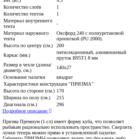
Вес (кг.)
9.3
Количество слоёв
1
Количество тентов
1
Материал внутреннего
-
тента
Материал наружного
Оксфорд 240 с полиуретановой
тента
пропиткой (PU 2000).
Высота по центру (см.)
200
пятисекционный, алюминиевый
Каркас (мм.)
пруток В95Т1 8 мм
Размер в чехле (длина/
140х27
диаметр, см.)
Основание палатки
квадрат
Характеристики конструкции "ПРИЗМА"
Высота по стороне (см.)
170
Ширина по полу (см.)
215
Диагональ (см.)
296
Подробное описание
Призма Премиум (1-сл) имеет форму куба, что позволяет
рыбакам рационально использовать пространство. Сверлить
лунки теперь можно прямо в установленной палатке.
Габариты ПРИЗМЫ позволяют делать это без каких-либо