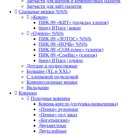
Запчасти для шатров и кемпинговых палаток
Запчасти для лайт-палаток
Спальные мешки %%%
«Кокон»
ПИК-99 «КИТ» (подклад хлопок)
бренд BTrace | кокон
«Одеяло» %%%
ПИК-99 «ЛОТОС» %%%
ПИК-99 «НОЧЬ» %%%
ПИК-99 «СОН-плюс» (хлопок)
ПИК-99 «СонИкс» (хлопок)
бренд BTrace | одеяло
Детские и подростковые
Большие (XL и XXL)
С хлопковой подкладкой
Компрессионные мешки
Вкладыши
Коврики
Походные коврики
Коврик-кресло (сидушка-развалюшка)
«Пенки» рулонные
«Пенки» под заказ
«Богатырские»
Двухместные
Двухслойные