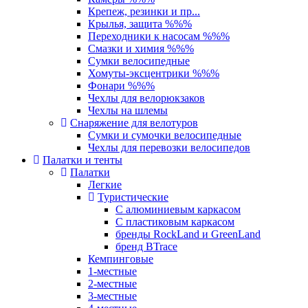
Крепеж, резинки и пр...
Крылья, защита %%%
Переходники к насосам %%%
Смазки и химия %%%
Сумки велосипедные
Хомуты-эксцентрики %%%
Фонари %%%
Чехлы для велорюкзаков
Чехлы на шлемы
Снаряжение для велотуров
Сумки и сумочки велосипедные
Чехлы для перевозки велосипедов
Палатки и тенты
Палатки
Легкие
Туристические
С алюминиевым каркасом
С пластиковым каркасом
бренды RockLand и GreenLand
бренд BTrace
Кемпинговые
1-местные
2-местные
3-местные