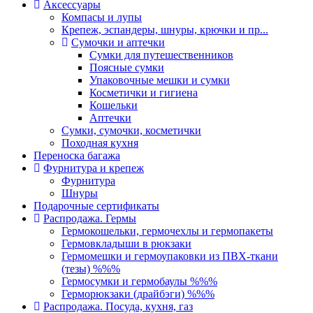
Аксессуары
Компасы и лупы
Крепеж, эспандеры, шнуры, крючки и пр...
Сумочки и аптечки
Сумки для путешественников
Поясные сумки
Упаковочные мешки и сумки
Косметички и гигиена
Кошельки
Аптечки
Сумки, сумочки, косметички
Походная кухня
Переноска багажа
Фурнитура и крепеж
Фурнитура
Шнуры
Подарочные сертификаты
Распродажа. Гермы
Гермокошельки, гермочехлы и гермопакеты
Гермовкладыши в рюкзаки
Гермомешки и гермоупаковки из ПВХ-ткани
(тезы) %%%
Гермосумки и гермобаулы %%%
Герморюкзаки (драйбэги) %%%
Распродажа. Посуда, кухня, газ