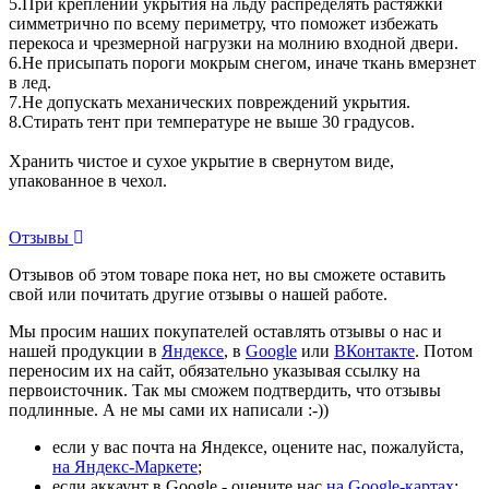
5.При креплении укрытия на льду распределять растяжки
симметрично по всему периметру, что поможет избежать
перекоса и чрезмерной нагрузки на молнию входной двери.
6.Не присыпать пороги мокрым снегом, иначе ткань вмерзнет
в лед.
7.Не допускать механических повреждений укрытия.
8.Стирать тент при температуре не выше 30 градусов.
Хранить чистое и сухое укрытие в свернутом виде,
упакованное в чехол.
Отзывы
Отзывов об этом товаре пока нет, но вы сможете оставить
свой или почитать другие отзывы о нашей работе.
Мы просим наших покупателей оставлять отзывы о нас и
нашей продукции в
Яндексе
, в
Google
или
ВКонтакте
. Потом
переносим их на сайт, обязательно указывая ссылку на
первоисточник. Так мы сможем подтвердить, что отзывы
подлинные. А не мы сами их написали :-))
если у вас почта на Яндексе, оцените нас, пожалуйста,
на Яндекс-Маркете
;
если аккаунт в Google - оцените нас
на Google-картах
;