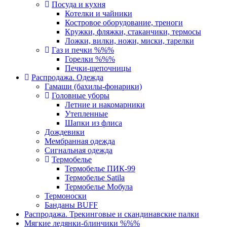
Посуда и кухня
Котелки и чайники
Костровое оборудование, треноги
Кружки, фляжки, стаканчики, термосы
Ложки, вилки, ножи, миски, тарелки
Газ и печки %%%
Горелки %%%
Печки-щепочницы
Распродажа. Одежда
Гамаши (бахилы-фонарики)
Головные уборы
Летние и накомарники
Утепленные
Шапки из флиса
Дождевики
Мембранная одежда
Сигнальная одежда
Термобелье
Термобелье ПИК-99
Термобелье Satila
Термобелье Мобула
Термоноски
Банданы BUFF
Распродажа. Трекинговые и скандинавские палки
Мягкие ледянки-блинчики %%%