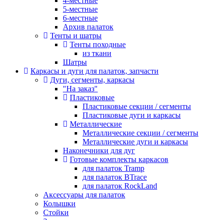
4-местные
5-местные
6-местные
Архив палаток
Тенты и шатры
Тенты походные
из ткани
Шатры
Каркасы и дуги для палаток, запчасти
Дуги, сегменты, каркасы
"На заказ"
Пластиковые
Пластиковые секции / сегменты
Пластиковые дуги и каркасы
Металлические
Металлические секции / сегменты
Металлические дуги и каркасы
Наконечники для дуг
Готовые комплекты каркасов
для палаток Tramp
для палаток BTrace
для палаток RockLand
Аксессуары для палаток
Колышки
Стойки