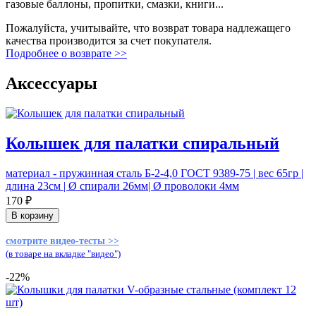
газовые баллоны, пропитки, смазки, книги...
Пожалуйста, учитывайте, что возврат товара надлежащего
качества производится за счет покупателя.
Подробнее о возврате >>
Аксессуары
Колышек для палатки спиральный
материал - пружинная сталь Б-2-4,0 ГОСТ 9389-75 | вес 65гр |
длина 23см | Ø спирали 26мм| Ø проволоки 4мм
170 ₽
В корзину
смотрите видео-тесты >>
(в товаре на вкладке "видео")
-22%