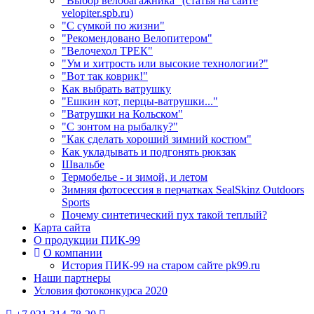
"Выбор велобагажника" (статья на сайте
velopiter.spb.ru)
"С сумкой по жизни"
"Рекомендовано Велопитером"
"Велочехол ТРЕК"
"Ум и хитрость или высокие технологии?"
"Вот так коврик!"
Как выбрать ватрушку
"Ешкин кот, перцы-ватрушки..."
"Ватрушки на Кольском"
"С зонтом на рыбалку?"
"Как сделать хороший зимний костюм"
Как укладывать и подгонять рюкзак
Швальбе
Термобелье - и зимой, и летом
Зимняя фотосессия в перчатках SealSkinz Outdoors
Sports
Почему синтетический пух такой теплый?
Карта сайта
О продукции ПИК-99
О компании
История ПИК-99 на старом сайте pk99.ru
Наши партнеры
Условия фотоконкурса 2020