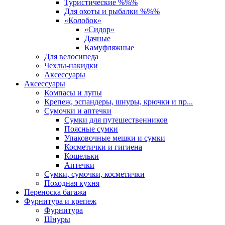
Туристические %%%
Для охоты и рыбалки %%%
«Колобок»
«Сидор»
Дачные
Камуфляжные
Для велосипеда
Чехлы-накидки
Аксессуары
Аксессуары
Компасы и лупы
Крепеж, эспандеры, шнуры, крючки и пр...
Сумочки и аптечки
Сумки для путешественников
Поясные сумки
Упаковочные мешки и сумки
Косметички и гигиена
Кошельки
Аптечки
Сумки, сумочки, косметички
Походная кухня
Переноска багажа
Фурнитура и крепеж
Фурнитура
Шнуры