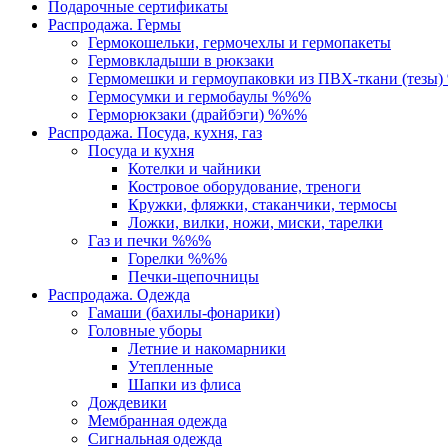
Подарочные сертификаты
Распродажа. Гермы
Гермокошельки, гермочехлы и гермопакеты
Гермовкладыши в рюкзаки
Гермомешки и гермоупаковки из ПВХ-ткани (тезы
Гермосумки и гермобаулы %%%
Герморюкзаки (драйбэги) %%%
Распродажа. Посуда, кухня, газ
Посуда и кухня
Котелки и чайники
Костровое оборудование, треноги
Кружки, фляжки, стаканчики, термосы
Ложки, вилки, ножи, миски, тарелки
Газ и печки %%%
Горелки %%%
Печки-щепочницы
Распродажа. Одежда
Гамаши (бахилы-фонарики)
Головные уборы
Летние и накомарники
Утепленные
Шапки из флиса
Дождевики
Мембранная одежда
Сигнальная одежда