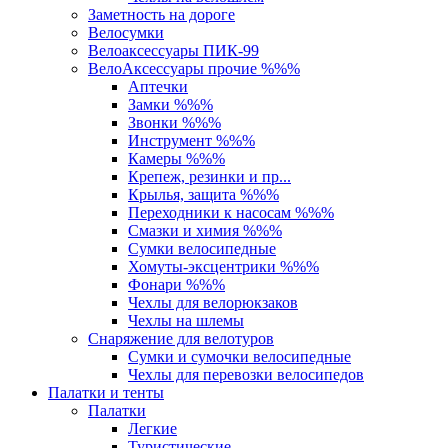
Заметность на дороге
Велосумки
Велоаксессуары ПИК-99
ВелоАксессуары прочие %%%
Аптечки
Замки %%%
Звонки %%%
Инструмент %%%
Камеры %%%
Крепеж, резинки и пр...
Крылья, защита %%%
Переходники к насосам %%%
Смазки и химия %%%
Сумки велосипедные
Хомуты-эксцентрики %%%
Фонари %%%
Чехлы для велорюкзаков
Чехлы на шлемы
Снаряжение для велотуров
Сумки и сумочки велосипедные
Чехлы для перевозки велосипедов
Палатки и тенты
Палатки
Легкие
Туристические