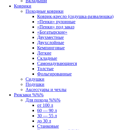
Вкладыши
Коврики
Походные коврики
Коврик-кресло (сидушка-развалюшка)
«Пенки» рулонные
«Пенки» под заказ
«Богатырские»
Двухместные
Двухслойные
Кемпинговые
Легкие
Складные
Самонадувающиеся
Толстые
Фольгированные
Сидушки
Подушки
Аксессуары и чехлы
Рюкзаки %%%
Для похода %%%
от 100 л
60 — 90 л
30 — 55 л
до 30 л
Станковые