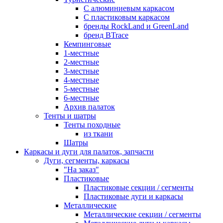
С алюминиевым каркасом
С пластиковым каркасом
бренды RockLand и GreenLand
бренд BTrace
Кемпинговые
1-местные
2-местные
3-местные
4-местные
5-местные
6-местные
Архив палаток
Тенты и шатры
Тенты походные
из ткани
Шатры
Каркасы и дуги для палаток, запчасти
Дуги, сегменты, каркасы
"На заказ"
Пластиковые
Пластиковые секции / сегменты
Пластиковые дуги и каркасы
Металлические
Металлические секции / сегменты