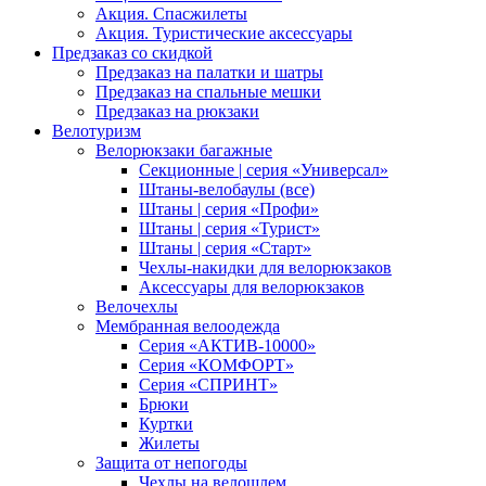
Акция. Спасжилеты
Акция. Туристические аксессуары
Предзаказ со скидкой
Предзаказ на палатки и шатры
Предзаказ на спальные мешки
Предзаказ на рюкзаки
Велотуризм
Велорюкзаки багажные
Секционные | серия «Универсал»
Штаны-велобаулы (все)
Штаны | серия «Профи»
Штаны | серия «Турист»
Штаны | серия «Старт»
Чехлы-накидки для велорюкзаков
Аксессуары для велорюкзаков
Велочехлы
Мембранная велоодежда
Серия «АКТИВ-10000»
Серия «КОМФОРТ»
Серия «СПРИНТ»
Брюки
Куртки
Жилеты
Защита от непогоды
Чехлы на велошлем