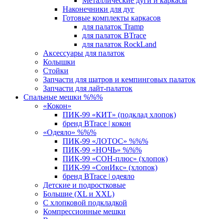
Металлические дуги и каркасы
Наконечники для дуг
Готовые комплекты каркасов
для палаток Tramp
для палаток BTrace
для палаток RockLand
Аксессуары для палаток
Колышки
Стойки
Запчасти для шатров и кемпинговых палаток
Запчасти для лайт-палаток
Спальные мешки %%%
«Кокон»
ПИК-99 «КИТ» (подклад хлопок)
бренд BTrace | кокон
«Одеяло» %%%
ПИК-99 «ЛОТОС» %%%
ПИК-99 «НОЧЬ» %%%
ПИК-99 «СОН-плюс» (хлопок)
ПИК-99 «СонИкс» (хлопок)
бренд BTrace | одеяло
Детские и подростковые
Большие (XL и XXL)
С хлопковой подкладкой
Компрессионные мешки