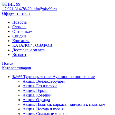
+7 921 314-78-20
info@pk-99.ru
Оформить заказ
Новости
Отзывы
Оптовикам
Скидки
Контакты
КАТАЛОГ ТОВАРОВ
Доставка и оплата
Возврат
Поиск
Каталог товаров
%%% Турснаряжение. Аукцион на понижение
Акция. Велоаксессуары
Акция. Газ и печки
Акция. Гермы
Акция. Коврики
Акция. Одежда
Акция. Палатки, каркасы, запчасти к палаткам
Акция. Посуда и кухня
Акция. Спальные мешки