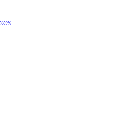
) %%%