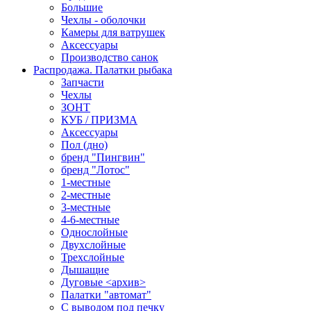
Большие
Чехлы - оболочки
Камеры для ватрушек
Аксессуары
Производство санок
Распродажа. Палатки рыбака
Запчасти
Чехлы
ЗОНТ
КУБ / ПРИЗМА
Аксессуары
Пол (дно)
бренд "Пингвин"
бренд "Лотос"
1-местные
2-местные
3-местные
4-6-местные
Однослойные
Двухслойные
Трехслойные
Дышащие
Дуговые <архив>
Палатки "автомат"
C выводом под печку