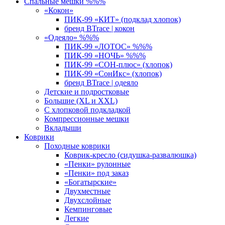
Спальные мешки %%%
«Кокон»
ПИК-99 «КИТ» (подклад хлопок)
бренд BTrace | кокон
«Одеяло» %%%
ПИК-99 «ЛОТОС» %%%
ПИК-99 «НОЧЬ» %%%
ПИК-99 «СОН-плюс» (хлопок)
ПИК-99 «СонИкс» (хлопок)
бренд BTrace | одеяло
Детские и подростковые
Большие (XL и XXL)
С хлопковой подкладкой
Компрессионные мешки
Вкладыши
Коврики
Походные коврики
Коврик-кресло (сидушка-развалюшка)
«Пенки» рулонные
«Пенки» под заказ
«Богатырские»
Двухместные
Двухслойные
Кемпинговые
Легкие