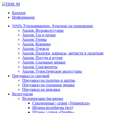
Каталог
Информация
%%% Турснаряжение. Аукцион на понижение
Акция. Велоаксессуары
Акция. Газ и печки
Акция. Гермы
Акция. Коврики
Акция. Одежда
Акция. Палатки, каркасы, запчасти к палаткам
Акция. Посуда и кухня
Акция. Спальные мешки
Акция. Спасжилеты
Акция. Туристические аксессуары
Предзаказ со скидкой
Предзаказ на палатки и шатры
Предзаказ на спальные мешки
Предзаказ на рюкзаки
Велотуризм
Велорюкзаки багажные
Секционные | серия «Универсал»
Штаны-велобаулы (все)
Штаны | серия «Профи»