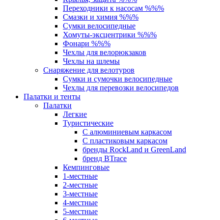
Переходники к насосам %%%
Смазки и химия %%%
Сумки велосипедные
Хомуты-эксцентрики %%%
Фонари %%%
Чехлы для велорюкзаков
Чехлы на шлемы
Снаряжение для велотуров
Сумки и сумочки велосипедные
Чехлы для перевозки велосипедов
Палатки и тенты
Палатки
Легкие
Туристические
С алюминиевым каркасом
С пластиковым каркасом
бренды RockLand и GreenLand
бренд BTrace
Кемпинговые
1-местные
2-местные
3-местные
4-местные
5-местные