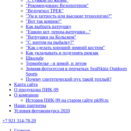
"С сумкой по жизни"
"Рекомендовано Велопитером"
"Велочехол ТРЕК"
"Ум и хитрость или высокие технологии?"
"Вот так коврик!"
Как выбрать ватрушку
"Ешкин кот, перцы-ватрушки..."
"Ватрушки на Кольском"
"С зонтом на рыбалку?"
"Как сделать хороший зимний костюм"
Как укладывать и подгонять рюкзак
Швальбе
Термобелье - и зимой, и летом
Зимняя фотосессия в перчатках SealSkinz Outdoors
Sports
Почему синтетический пух такой теплый?
Карта сайта
О продукции ПИК-99
О компании
История ПИК-99 на старом сайте pk99.ru
Наши партнеры
Условия фотоконкурса 2020
+7 921 314-78-20
Главная