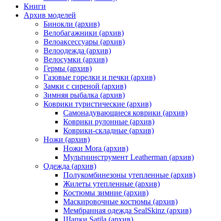
Книги
Архив моделей
Бинокли (архив)
Велобагажники (архив)
Велоаксессуары (архив)
Велоодежда (архив)
Велосумки (архив)
Гермы (архив)
Газовые горелки и печки (архив)
Замки с сиреной (архив)
Зимняя рыбалка (архив)
Коврики туристические (архив)
Самонадувающиеся коврики (архив)
Коврики рулонные (архив)
Коврики-складные (архив)
Ножи (архив)
Ножи Mora (архив)
Мультиинструмент Leatherman (архив)
Одежда (архив)
Полукомбинезоны утепленные (архив)
Жилеты утепленные (архив)
Костюмы зимние (архив)
Маскировочные костюмы (архив)
Мембранная одежда SealSkinz (архив)
Шапки Satila (архив)