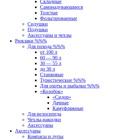
Складные
Самонадувающиеся
Толстые
Фольгированные
Сидушки
Подушки
Аксессуары и чехлы
Рюкзаки %%%
Для похода %%%
от 100 л
60 — 90 л
30 — 55 л
до 30 л
Станковые
Туристические %%%
Для охоты и рыбалки %%%
«Колобок»
«Сидор»
Дачные
Камуфляжные
Для велосипеда
Чехлы-накидки
Аксессуары
Аксессуары
Компасы и лупы