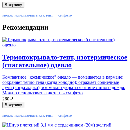
В корзину
можно использовать как тент — см.фото
Рекомендации
Термопокрывало-тент, изотермическое
(спасательное) одеяло
Компактное "космическое" одеяло — помещается в кармане;
сохраняет тепло тела (когда холодно); отражает солнечные
лучи (когда жарко); им можно укрыться от внезапного дождя.
Можно использовать как тент - см. фото
260 ₽
В корзину
можно использовать как тент — см.фото