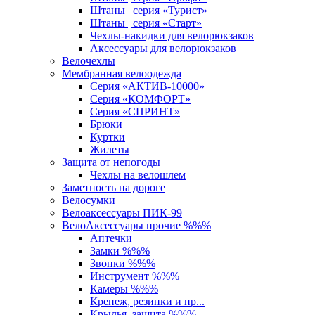
Штаны | серия «Турист»
Штаны | серия «Старт»
Чехлы-накидки для велорюкзаков
Аксессуары для велорюкзаков
Велочехлы
Мембранная велоодежда
Серия «АКТИВ-10000»
Серия «КОМФОРТ»
Серия «СПРИНТ»
Брюки
Куртки
Жилеты
Защита от непогоды
Чехлы на велошлем
Заметность на дороге
Велосумки
Велоаксессуары ПИК-99
ВелоАксессуары прочие %%%
Аптечки
Замки %%%
Звонки %%%
Инструмент %%%
Камеры %%%
Крепеж, резинки и пр...
Крылья, защита %%%