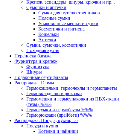
Крепеж, эспандеры, шнуры, крючки и пр...
Сумочки и аптечки
Сумки для путешественников
Поясные сумки
Упаковочные мешки и сумки
Косметички и гигиена
Кошельки
Аптечки
Сумки, сумочки, косметички
Походная кухня
Переноска багажа
Фурнитура и крепеж
Фурнитура
Шнуры
Подарочные сертификаты
Распродажа. Гермы
Гермокошельки, гермочехлы и гермопакеты
Гермовкладыши в рюкзаки
Гермомешки и гермоупаковки из ПВХ-ткани
(тезы) %%%
Гермосумки и гермобаулы %%%
Герморюкзаки (драйбэги) %%%
Распродажа. Посуда, кухня, газ
Посуда и кухня
Котелки и чайники