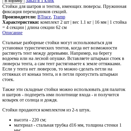
Заказ в 1 клик
В корзину
Стойки для шатров и тентов, имеющих люверсы. Пружинная
фиксация переходников секций.
Производители:
BTrace
,
Tramp
Характеристики:
комплект 2 шт | вес 1.1 кг | 16 мм | 1 стойка
= 4 секции | длина секции 62 см
Описание
Стальные разборные стойки могут использоваться для
установки туристических тентов, когда нет возможности
растянуть тент между деревьями. Например, на берегу
водоема или на лесной опушке. Вставляете штырьки стоек в
люверсы тента, а сам тент растягиваете к земле оттяжками.
Если у тента нет люверсов, то можно сделать петли на
оттяжках от конька тента, и в петли пропустить штырьки
стоек.
Также эти складные стойки можно использовать для палаток
и шатров - подпереть ими полотнище входа - и получится
козырек от солнца и дождя.
Стойки продаются комплектом из 2-х штук.
высота - 220 см;
материал - стальная трубка d16 мм, толщина стенки 1
мм;