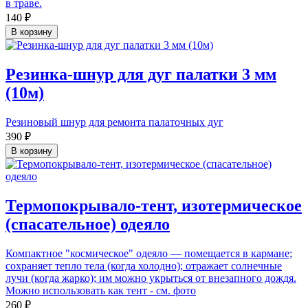
в траве.
140 ₽
В корзину
Резинка-шнур для дуг палатки 3 мм
(10м)
Резиновый шнур для ремонта палаточных дуг
390 ₽
В корзину
Термопокрывало-тент, изотермическое
(спасательное) одеяло
Компактное "космическое" одеяло — помещается в кармане;
сохраняет тепло тела (когда холодно); отражает солнечные
лучи (когда жарко); им можно укрыться от внезапного дождя.
Можно использовать как тент - см. фото
260 ₽