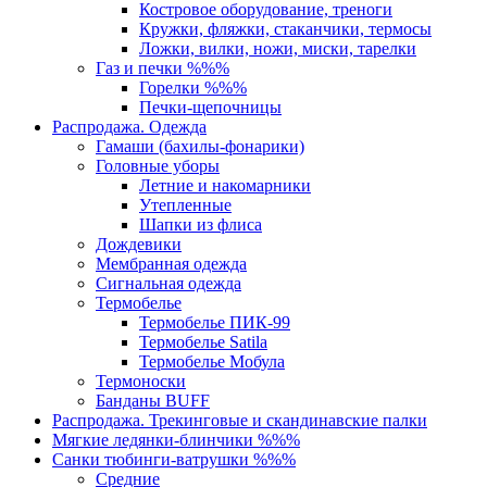
Костровое оборудование, треноги
Кружки, фляжки, стаканчики, термосы
Ложки, вилки, ножи, миски, тарелки
Газ и печки %%%
Горелки %%%
Печки-щепочницы
Распродажа. Одежда
Гамаши (бахилы-фонарики)
Головные уборы
Летние и накомарники
Утепленные
Шапки из флиса
Дождевики
Мембранная одежда
Сигнальная одежда
Термобелье
Термобелье ПИК-99
Термобелье Satila
Термобелье Мобула
Термоноски
Банданы BUFF
Распродажа. Трекинговые и скандинавские палки
Мягкие ледянки-блинчики %%%
Санки тюбинги-ватрушки %%%
Средние