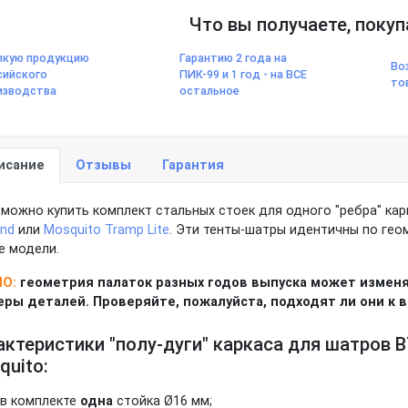
Что вы получаете, покуп
пкую продукцию
Гарантию 2 года на
Во
сийского
ПИК-99 и 1 год - на ВСЕ
то
изводства
остальное
исание
Отзывы
Гарантия
 можно купить комплект стальных стоек для одного "ребра" ка
and
или
Mosquito Tramp Lite
.
Эти тенты-шатры идентичны по геом
е модели.
НО:
геометрия палаток разных годов выпуска может измен
еры деталей. Проверяйте, пожалуйста, подходят ли они к 
актеристики "полу-дуги" каркаса для шатров BT
quito:
в комплекте
одна
стойка Ø16 мм;