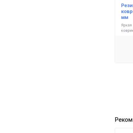
Рези
ковр
мм
Яркая 
коврик
Реком