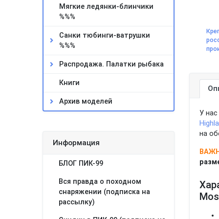
Мягкие ледянки-блинчики
%%%
Кре
Санки тюбинги-ватрушки
рос
%%%
про
Распродажа. Палатки рыбака
Книги
Оп
Архив моделей
У нас
Highl
на об
Информация
ВАЖ
разм
БЛОГ ПИК-99
Вся правда о походном
Хар
снаряжении (подписка на
Mos
рассылку)