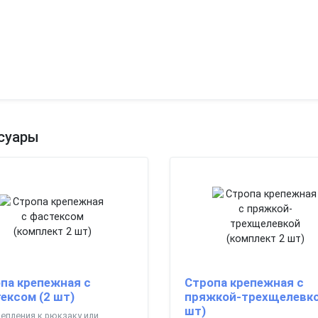
суары
па крепежная с
Стропа крепежная с
ексом (2 шт)
пряжкой-трехщелевко
шт)
епления к рюкзаку или