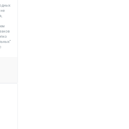
ходных
 не
а,
уем
кзаков
епко
льных"
с