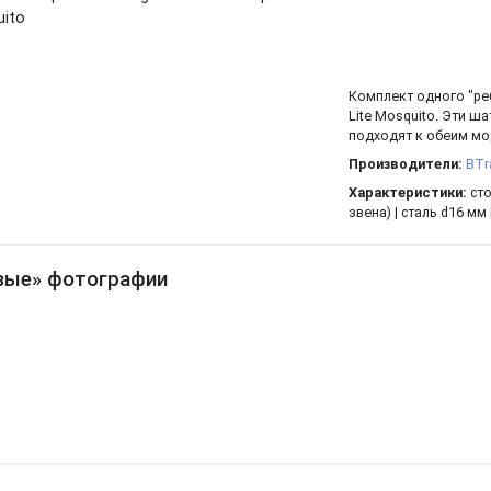
Комплект одного "реб
Lite Mosquito. Эти 
подходят к обеим мо
Производители:
BTr
Характеристики:
сто
звена) | сталь d16 мм |
вые» фотографии