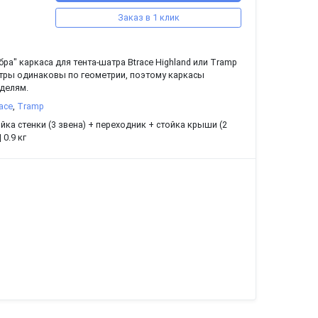
Заказ в 1 клик
ра" каркаса для тента-шатра Btrace Highland или Tramp
шатры одинаковы по геометрии, поэтому каркасы
делям.
ace
,
Tramp
йка стенки (3 звена) + переходник + стойка крыши (2
 0.9 кг