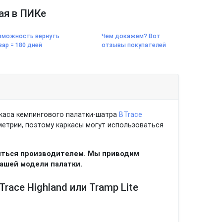
ая в ПИКе
зможность вернуть
Чем докажем? Вот
вар = 180 дней
отзывы покупателей
ркаса кемпингового палатки-шатра
BTrace
етрии, поэтому каркасы могут использоваться
яться производителем. Мы приводим
вашей модели палатки.
race Highland или Tramp Lite