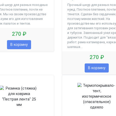
ый шнур для разных походных
Прочный шнур для разных по
Плотное плетение, почти не
нужд. Плотное плетение, почти
я. Мы на своем производстве
тянется. Сделан без сердечник
зуем его для изготовления
поэтому менее жесткий. На
к палаток и тентов.
производстве мы его использ
для затягивания горловин рю
270 ₽
и тубусов. Завязанный узел кр
держится. Подходит для "вяза
работ: рама катамарана, карка
В корзину
шалаша...
270 ₽
В корзину