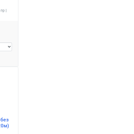
пр |
 без
20м)