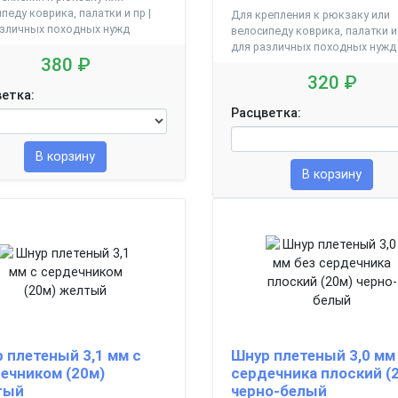
педу коврика, палатки и пр |
Для крепления к рюкзаку или
азличных походных нужд
велосипеду коврика, палатки и 
для различных походных нужд
380 ₽
320 ₽
етка:
Расцветка:
В корзину
В корзину
 плетеный 3,1 мм с
Шнур плетеный 3,0 мм
ечником (20м)
сердечника плоский (
тый
черно-белый