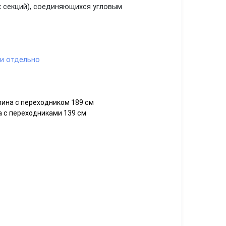
2х секций), соединяющихся угловым
ти отдельно
лина с переходником 189 см
а с переходниками 139 см