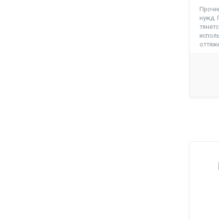
Прочн
нужд. 
тянетс
исполь
оттяже