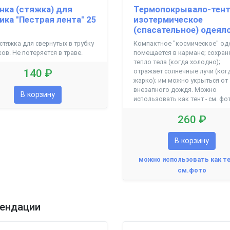
нка (стяжка) для
Термопокрывало-тент
ика "Пестрая лента" 25
изотермическое
(спасательное) одеял
стяжка для свернутых в трубку
Компактное "космическое" од
ов. Не потеряется в траве.
помещается в кармане; сохран
тепло тела (когда холодно);
140 ₽
отражает солнечные лучи (ког
жарко); им можно укрыться от
внезапного дождя. Можно
В корзину
использовать как тент - см. фо
260 ₽
В корзину
можно использовать как т
см.фото
ендации