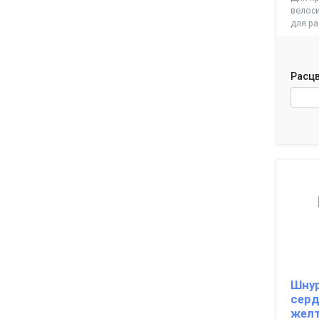
велоси
для р
Расцв
Шнур
серд
жел