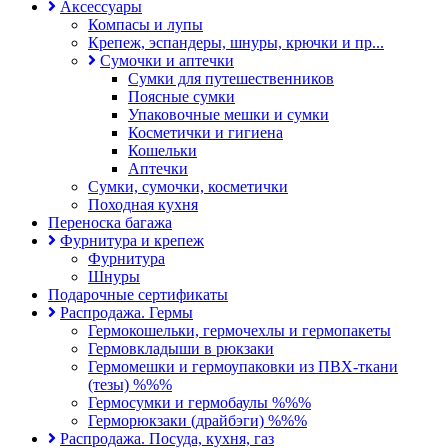
Аксессуары
Компасы и лупы
Крепеж, эспандеры, шнуры, крючки и пр...
Сумочки и аптечки
Сумки для путешественников
Поясные сумки
Упаковочные мешки и сумки
Косметички и гигиена
Кошельки
Аптечки
Сумки, сумочки, косметички
Походная кухня
Переноска багажа
Фурнитура и крепеж
Фурнитура
Шнуры
Подарочные сертификаты
Распродажа. Гермы
Гермокошельки, гермочехлы и гермопакеты
Гермовкладыши в рюкзаки
Гермомешки и гермоупаковки из ПВХ-ткани
(тезы) %%%
Гермосумки и гермобаулы %%%
Герморюкзаки (драйбэги) %%%
Распродажа. Посуда, кухня, газ