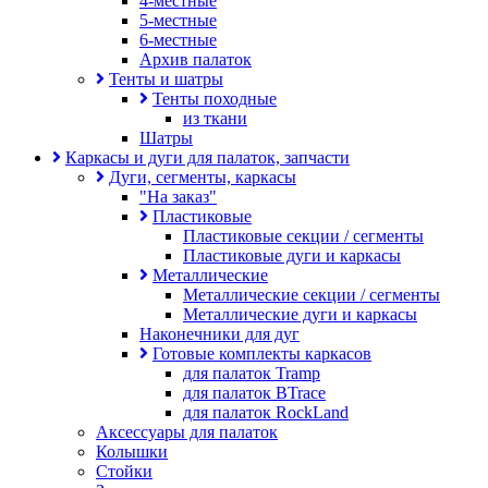
4-местные
5-местные
6-местные
Архив палаток
Тенты и шатры
Тенты походные
из ткани
Шатры
Каркасы и дуги для палаток, запчасти
Дуги, сегменты, каркасы
"На заказ"
Пластиковые
Пластиковые секции / сегменты
Пластиковые дуги и каркасы
Металлические
Металлические секции / сегменты
Металлические дуги и каркасы
Наконечники для дуг
Готовые комплекты каркасов
для палаток Tramp
для палаток BTrace
для палаток RockLand
Аксессуары для палаток
Колышки
Стойки