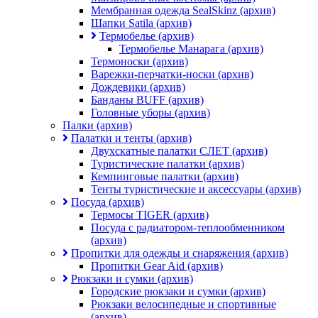
Мембранная одежда SealSkinz (архив)
Шапки Satila (архив)
Термобелье (архив)
Термобелье Манарага (архив)
Термоноски (архив)
Варежки-перчатки-носки (архив)
Дождевики (архив)
Банданы BUFF (архив)
Головные уборы (архив)
Палки (архив)
Палатки и тенты (архив)
Двухскатные палатки СЛЕТ (архив)
Туристические палатки (архив)
Кемпинговые палатки (архив)
Тенты туристические и аксессуары (архив)
Посуда (архив)
Термосы TIGER (архив)
Посуда с радиатором-теплообменником
(архив)
Пропитки для одежды и снаряжения (архив)
Пропитки Gear Aid (архив)
Рюкзаки и сумки (архив)
Городские рюкзаки и сумки (архив)
Рюкзаки велосипедные и спортивные
(архив)