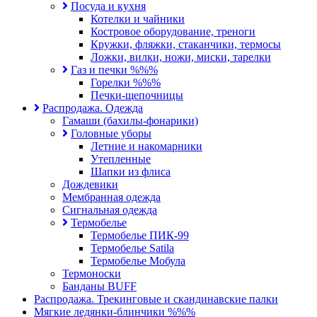
Посуда и кухня
Котелки и чайники
Костровое оборудование, треноги
Кружки, фляжки, стаканчики, термосы
Ложки, вилки, ножи, миски, тарелки
Газ и печки %%%
Горелки %%%
Печки-щепочницы
Распродажа. Одежда
Гамаши (бахилы-фонарики)
Головные уборы
Летние и накомарники
Утепленные
Шапки из флиса
Дождевики
Мембранная одежда
Сигнальная одежда
Термобелье
Термобелье ПИК-99
Термобелье Satila
Термобелье Мобула
Термоноски
Банданы BUFF
Распродажа. Трекинговые и скандинавские палки
Мягкие ледянки-блинчики %%%