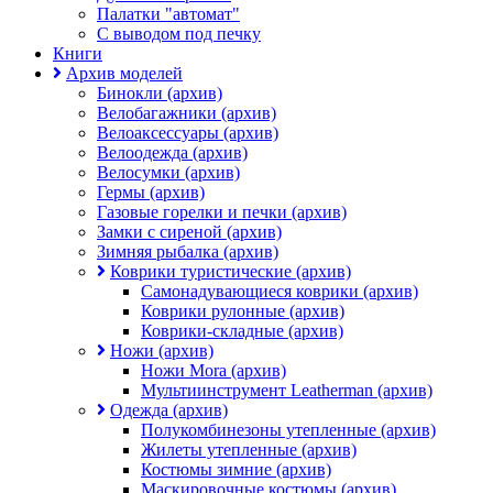
Палатки "автомат"
C выводом под печку
Книги
Архив моделей
Бинокли (архив)
Велобагажники (архив)
Велоаксессуары (архив)
Велоодежда (архив)
Велосумки (архив)
Гермы (архив)
Газовые горелки и печки (архив)
Замки с сиреной (архив)
Зимняя рыбалка (архив)
Коврики туристические (архив)
Самонадувающиеся коврики (архив)
Коврики рулонные (архив)
Коврики-складные (архив)
Ножи (архив)
Ножи Mora (архив)
Мультиинструмент Leatherman (архив)
Одежда (архив)
Полукомбинезоны утепленные (архив)
Жилеты утепленные (архив)
Костюмы зимние (архив)
Маскировочные костюмы (архив)