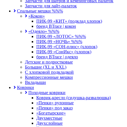
Запчасти для шатров и кемпинговых палаток
Запчасти для лайт-палаток
Спальные мешки %%%
«Кокон»
ПИК-99 «КИТ» (подклад хлопок)
бренд BTrace | кокон
«Одеяло» %%%
ПИК-99 «ЛОТОС» %%%
ПИК-99 «НОЧЬ» %%%
ПИК-99 «СОН-плюс» (хлопок)
ПИК-99 «СонИкс» (хлопок)
бренд BTrace | одеяло
Детские и подростковые
Большие (XL и XXL)
С хлопковой подкладкой
Компрессионные мешки
Вкладыши
Коврики
Походные коврики
Коврик-кресло (сидушка-развалюшка)
«Пенки» рулонные
«Пенки» под заказ
«Богатырские»
Двухместные
Двухслойные