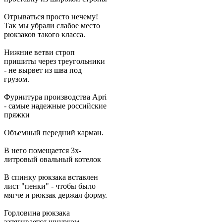
Отрываться просто нечему!
Так мы убрали слабое место
рюкзаков такого класса.
Нижние ветви строп
пришиты через треугольники
- не вырвет из шва под
грузом.
Фурнитура производства Apri
- самые надежные российские
пряжки
Объемный передний карман.
В него помещается 3х-
литровый овальный котелок
В спинку рюкзака вставлен
лист "пенки" - чтобы было
мягче и рюкзак держал форму.
Горловина рюкзака
затягивается шнурком.