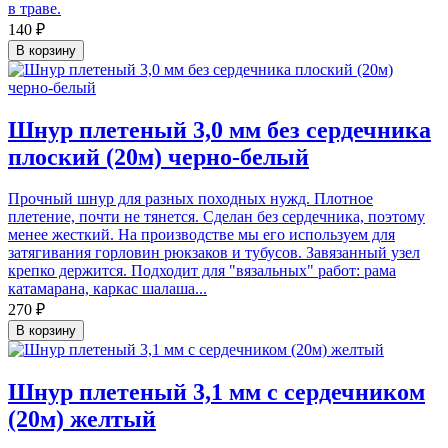
в траве.
140 ₽
В корзину
Шнур плетеный 3,0 мм без сердечника
плоский (20м) черно-белый
Прочный шнур для разных походных нужд. Плотное
плетение, почти не тянется. Сделан без сердечника, поэтому
менее жесткий. На производстве мы его используем для
затягивания горловин рюкзаков и тубусов. Завязанный узел
крепко держится. Подходит для "вязальных" работ: рама
катамарана, каркас шалаша...
270 ₽
В корзину
Шнур плетеный 3,1 мм с сердечником
(20м) желтый