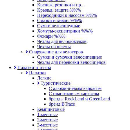
Крепеж, резинки и пр...
Крылья, защита %%%
Переходники к насосам %%%
Смазки и химия %%%
Сумки велосипедные
Хомуты-эксцентрики %%%
Фонари %%%
Чехлы для велорюкзаков
Чехлы на шлемы
Снаряжение для велотуров
Сумки и сумочки велосипедные
Чехлы для перевозки велосипедов
Палатки и тенты
Палатки
Легкие
Туристические
С алюминиевым каркасом
С пластиковым каркасом
бренды RockLand и GreenLand
бренд BTrace
Кемпинговые
1-местные
2-местные
3-местные