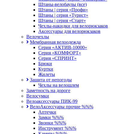
Штаны-велобаулы (все)
Штаны | серия «Профи»
Штаны | серия «Турист»
Штаны | серия «Старт»
Чехлы-накидки для велорюкзаков
Аксессуары для велорюкзаков
Велочехлы
Мембранная велоодежда
Серия «АКТИВ-10000»
Серия «КОМФОРТ»
Серия «СПРИНТ»
Брюки
Куртки
Жилеты
Защита от непогоды
Чехлы на велошлем
Заметность на дороге
Велосумки
Велоаксессуары ПИК-99
ВелоАксессуары прочие %%%
Аптечки
Замки %%%
Звонки %%%
Инструмент %%%
Камеры %%%