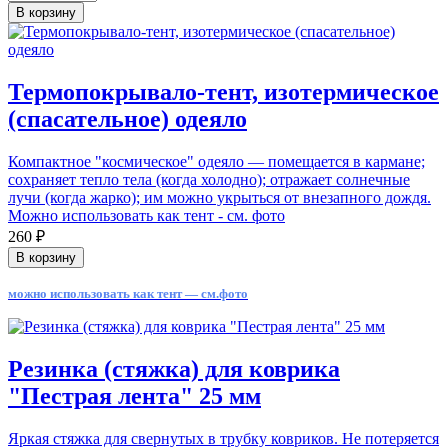
В корзину
Термопокрывало-тент, изотермическое
(спасательное) одеяло
Компактное "космическое" одеяло — помещается в кармане;
сохраняет тепло тела (когда холодно); отражает солнечные
лучи (когда жарко); им можно укрыться от внезапного дождя.
Можно использовать как тент - см. фото
260 ₽
В корзину
можно использовать как тент — см.фото
Резинка (стяжка) для коврика
"Пестрая лента" 25 мм
Яркая стяжка для свернутых в трубку ковриков. Не потеряется