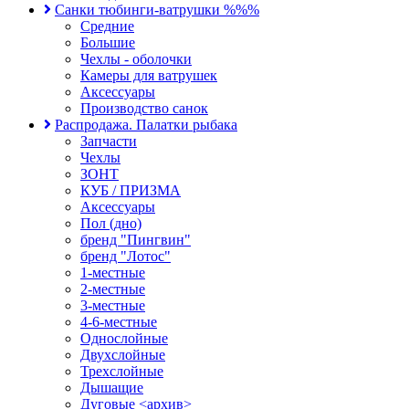
Санки тюбинги-ватрушки %%%
Средние
Большие
Чехлы - оболочки
Камеры для ватрушек
Аксессуары
Производство санок
Распродажа. Палатки рыбака
Запчасти
Чехлы
ЗОНТ
КУБ / ПРИЗМА
Аксессуары
Пол (дно)
бренд "Пингвин"
бренд "Лотос"
1-местные
2-местные
3-местные
4-6-местные
Однослойные
Двухслойные
Трехслойные
Дышащие
Дуговые <архив>