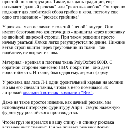
простой по конструкции. Такие, как дань традиции, еще
называют "дачный рюкзак" или "рюкзак-колобок". Он хорошо
подходит для любителей сбора грибов и ягод, поэтому еще
одно его название - "рюкзак грибника"
У рюкзака мягкие лямки с толстой "пеной" внутри. Они
имеют безотрывную конструкцию - пришиты через проставку
из двойной широкой стропы. При таком решении просто
нечему рваться! Лямки легко регулируются по длине. Нижние
ветви строп вшиты через треугольник из ткани - так
надёжнее, не вырвет из шва.
Материал - крепкая и плотная ткань PolyOxford 600D. С
обратной стороны нанесено ПВХ-покрытие - оно дает
водостойкость. И ткань, благодаря ему, держит форму.
У рюкзака для леса Л-1 один фронтальный карман на молнии.
Но мы его сделали таким, чтобы в него помещался 3х-
литровый
овальный котелок компании "Век"
.
Даже на такое простое изделие, как дачный рюкзак, мы
используем питерскую фурнитуру Апри - самую надежную
фурнитуру российского производства.
Чтобы груз не врезался в вашу спину - в спинку рюкзака
вставлен лист "пенки". Он же придает рюкзаку форму.