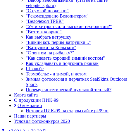
"Выбор велобагажника" (статья на сайте
velopiter.spb.ru)
"С сумкой по жизни"
"Рекомендовано Велопитером"
"Велочехол ТРЕК"
"Ум и хитрость или высокие технологии?"
"Вот так коврик!"
Как выбрать ватрушку
"Ешкин кот, перцы-ватрушки..."
"Ватрушки на Кольском"
"С зонтом на рыбалку?"
"Как сделать хороший зимний костюм"
Как укладывать и подгонять рюкзак
Швальбе
Термобелье - и зимой, и летом
Зимняя фотосессия в перчатках SealSkinz Outdoors
Sports
Почему синтетический пух такой теплый?
Карта сайта
О продукции ПИК-99
О компании
История ПИК-99 на старом сайте pk99.ru
Наши партнеры
Условия фотоконкурса 2020