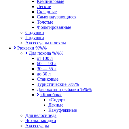
Кемпинговые
Легкие
Складные
Самонадувающиеся
Толстые
Фольгированные
Сидушки
Подушки
Аксессуары и чехлы
Рюкзаки %%%
Для похода %%%
от 100 л
60 — 90 л
30 — 55 л
до 30 л
Станковые
Туристические %%%
Для охоты и рыбалки %%%
«Колобок»
«Сидор»
Дачные
Камуфляжные
Для велосипеда
Чехлы-накидки
Аксессуары