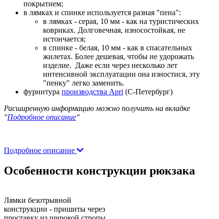
покрытием;
в лямках и спинке используется разная "пена":
в лямках - серая, 10 мм - как на туристических
ковриках. Долговечная, износостойкая, не
истончается;
в спинке - белая, 10 мм - как в спасательных
жилетах. Более дешевая, чтобы не удорожать
изделие. Даже если через несколько лет
интенсивной эксплуатации она изностися, эту
"пенку" легко заменить.
фурнитура
производства Apri
(С-Петербург)
Расширенную информацию можно получить на вкладке
"
Подробное описание
"
Подробное описание
Особенности конструкции рюкзака
Лямки безотрывной
конструкции - пришиты через
проставку из широкой стропы