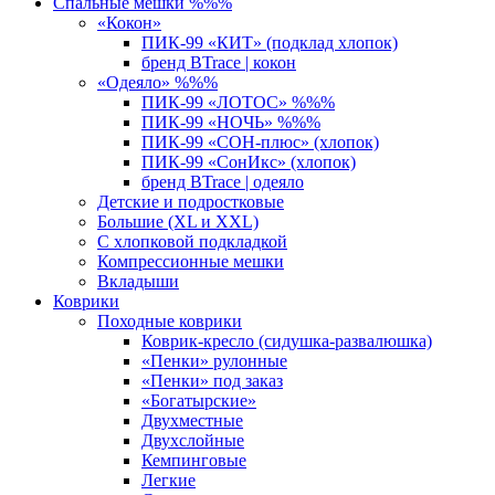
Спальные мешки %%%
«Кокон»
ПИК-99 «КИТ» (подклад хлопок)
бренд BTrace | кокон
«Одеяло» %%%
ПИК-99 «ЛОТОС» %%%
ПИК-99 «НОЧЬ» %%%
ПИК-99 «СОН-плюс» (хлопок)
ПИК-99 «СонИкс» (хлопок)
бренд BTrace | одеяло
Детские и подростковые
Большие (XL и XXL)
С хлопковой подкладкой
Компрессионные мешки
Вкладыши
Коврики
Походные коврики
Коврик-кресло (сидушка-развалюшка)
«Пенки» рулонные
«Пенки» под заказ
«Богатырские»
Двухместные
Двухслойные
Кемпинговые
Легкие