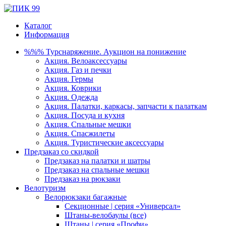
Каталог
Информация
%%% Турснаряжение. Аукцион на понижение
Акция. Велоаксессуары
Акция. Газ и печки
Акция. Гермы
Акция. Коврики
Акция. Одежда
Акция. Палатки, каркасы, запчасти к палаткам
Акция. Посуда и кухня
Акция. Спальные мешки
Акция. Спасжилеты
Акция. Туристические аксессуары
Предзаказ со скидкой
Предзаказ на палатки и шатры
Предзаказ на спальные мешки
Предзаказ на рюкзаки
Велотуризм
Велорюкзаки багажные
Секционные | серия «Универсал»
Штаны-велобаулы (все)
Штаны | серия «Профи»