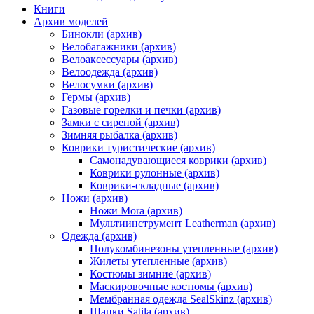
Книги
Архив моделей
Бинокли (архив)
Велобагажники (архив)
Велоаксессуары (архив)
Велоодежда (архив)
Велосумки (архив)
Гермы (архив)
Газовые горелки и печки (архив)
Замки с сиреной (архив)
Зимняя рыбалка (архив)
Коврики туристические (архив)
Самонадувающиеся коврики (архив)
Коврики рулонные (архив)
Коврики-складные (архив)
Ножи (архив)
Ножи Mora (архив)
Мультиинструмент Leatherman (архив)
Одежда (архив)
Полукомбинезоны утепленные (архив)
Жилеты утепленные (архив)
Костюмы зимние (архив)
Маскировочные костюмы (архив)
Мембранная одежда SealSkinz (архив)
Шапки Satila (архив)