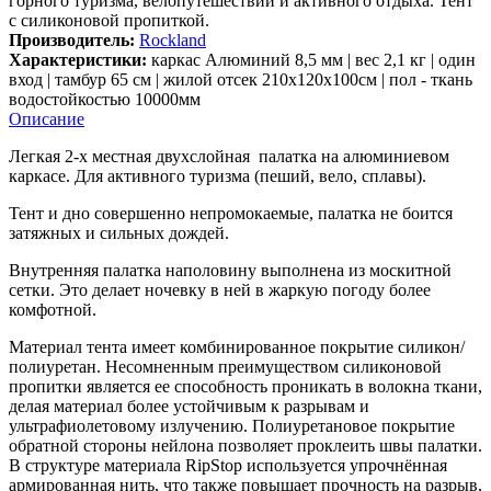
горного туризма, велопутешествий и активного отдыха. Тент
с силиконовой пропиткой.
Производитель:
Rockland
Характеристики:
каркас Алюминий 8,5 мм | вес 2,1 кг | один
вход | тамбур 65 см | жилой отсек 210х120х100см | пол - ткань
водостойкостью 10000мм
Описание
Легкая 2-х местная двухслойная палатка на алюминиевом
каркасе. Для активного туризма (пеший, вело, сплавы).
Тент и дно совершенно непромокаемые, палатка не боится
затяжных и сильных дождей.
Внутренняя палатка наполовину выполнена из москитной
сетки. Это делает ночевку в ней в жаркую погоду более
комфотной.
Материал тента имеет комбинированное покрытие силикон/
полиуретан. Несомненным преимуществом силиконовой
пропитки является ее способность проникать в волокна ткани,
делая материал более устойчивым к разрывам и
ультрафиолетовому излучению. Полиуретановое покрытие
обратной стороны нейлона позволяет проклеить швы палатки.
В структуре материала RipStop используется упрочнённая
армированная нить, что также повышает прочность на разрыв,