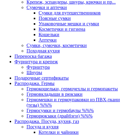
Крепеж, эспандеры, шнуры, крючки и пр...
Сумочки и аптечки
Сумки для путешественников
Поясные сумки
Упаковочные мешки и сумки
Косметички и гигиена
Кошельки
Аптечки
Сумки, сумочки, косметички
Походная кухня
Переноска багажа
Фурнитура и крепеж
Фурнитура
Шнуры
Подарочные сертификаты
Распродажа. Гермы
Гермокошельки, гермочехлы и гермопакеты
Гермовкладыши в рюкзаки
Гермомешки и гермоупаковки из ПВХ-ткани
(тезы) %%%
Гермосумки и гермобаулы %%%
Герморюкзаки (драйбэги) %%%
Распродажа. Посуда, кухня, газ
Посуда и кухня
Котелки и чайники