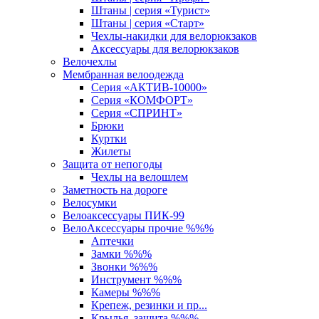
Штаны | серия «Турист»
Штаны | серия «Старт»
Чехлы-накидки для велорюкзаков
Аксессуары для велорюкзаков
Велочехлы
Мембранная велоодежда
Серия «АКТИВ-10000»
Серия «КОМФОРТ»
Серия «СПРИНТ»
Брюки
Куртки
Жилеты
Защита от непогоды
Чехлы на велошлем
Заметность на дороге
Велосумки
Велоаксессуары ПИК-99
ВелоАксессуары прочие %%%
Аптечки
Замки %%%
Звонки %%%
Инструмент %%%
Камеры %%%
Крепеж, резинки и пр...
Крылья, защита %%%