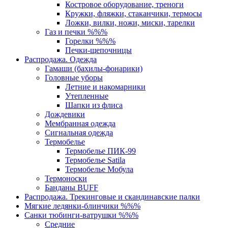
Костровое оборудование, треноги
Кружки, фляжки, стаканчики, термосы
Ложки, вилки, ножи, миски, тарелки
Газ и печки %%%
Горелки %%%
Печки-щепочницы
Распродажа. Одежда
Гамаши (бахилы-фонарики)
Головные уборы
Летние и накомарники
Утепленные
Шапки из флиса
Дождевики
Мембранная одежда
Сигнальная одежда
Термобелье
Термобелье ПИК-99
Термобелье Satila
Термобелье Мобула
Термоноски
Банданы BUFF
Распродажа. Трекинговые и скандинавские палки
Мягкие ледянки-блинчики %%%
Санки тюбинги-ватрушки %%%
Средние