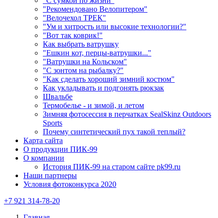
"С сумкой по жизни"
"Рекомендовано Велопитером"
"Велочехол ТРЕК"
"Ум и хитрость или высокие технологии?"
"Вот так коврик!"
Как выбрать ватрушку
"Ешкин кот, перцы-ватрушки..."
"Ватрушки на Кольском"
"С зонтом на рыбалку?"
"Как сделать хороший зимний костюм"
Как укладывать и подгонять рюкзак
Швальбе
Термобелье - и зимой, и летом
Зимняя фотосессия в перчатках SealSkinz Outdoors
Sports
Почему синтетический пух такой теплый?
Карта сайта
О продукции ПИК-99
О компании
История ПИК-99 на старом сайте pk99.ru
Наши партнеры
Условия фотоконкурса 2020
+7 921 314-78-20
Главная