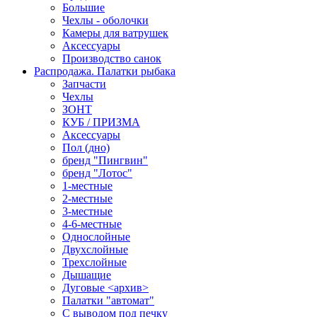
Большие
Чехлы - оболочки
Камеры для ватрушек
Аксессуары
Производство санок
Распродажа. Палатки рыбака
Запчасти
Чехлы
ЗОНТ
КУБ / ПРИЗМА
Аксессуары
Пол (дно)
бренд "Пингвин"
бренд "Лотос"
1-местные
2-местные
3-местные
4-6-местные
Однослойные
Двухслойные
Трехслойные
Дышащие
Дуговые <архив>
Палатки "автомат"
C выводом под печку