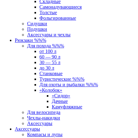
Складные
Самонадувающиеся
Толстые
Фольгированные
Сидушки
Подушки
Аксессуары и чехлы
Рюкзаки %%%
Для похода %%%
от 100 л
60 — 90 л
30 — 55 л
до 30 л
Станковые
Туристические %%%
Для охоты и рыбалки %%%
«Колобок»
«Сидор»
Дачные
Камуфляжные
Для велосипеда
Чехлы-накидки
Аксессуары
Аксессуары
Компасы и лупы