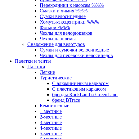
Переходники к насосам %%%
Смазки и химия %%%
Сумки велосипедные
Хомуты-эксцентрики %%%
Фонари %%%
Чехлы для велорюкзаков
Чехлы на шлемы
Снаряжение для велотуров
Сумки и сумочки велосипедные
Чехлы для перевозки велосипедов
Палатки и тенты
Палатки
Легкие
Туристические
С алюминиевым каркасом
С пластиковым каркасом
бренды RockLand и GreenLand
бренд BTrace
Кемпинговые
1-местные
2-местные
3-местные
4-местные
5-местные