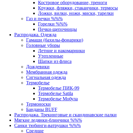
Костровое оборудование, треноги
Кружки, фляжки, стаканчики, термосы
Ложки, вилки, ножи, миски, тарелки
Газ и печки %%%
Горелки %%%
Печки-щепочницы
Распродажа. Одежда
Гамаши (бахилы-фонарики)
Головные уборы
Летние и накомарники
Утепленные
Шапки из флиса
Дождевики
Мембранная одежда
Сигнальная одежда
Термобелье
Термобелье ПИК-99
Термобелье Satila
Термобелье Мобула
Термоноски
Банданы BUFF
Распродажа. Трекинговые и скандинавские палки
Мягкие ледянки-блинчики %%%
Санки тюбинги-ватрушки %%%
Средние