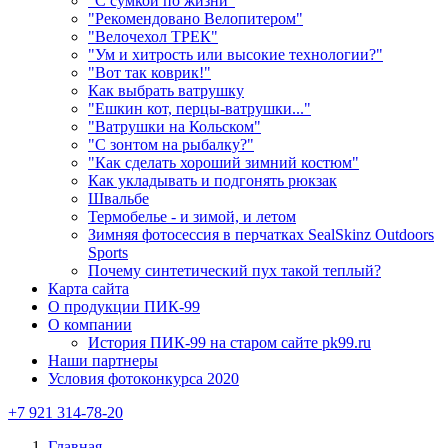
"С сумкой по жизни"
"Рекомендовано Велопитером"
"Велочехол ТРЕК"
"Ум и хитрость или высокие технологии?"
"Вот так коврик!"
Как выбрать ватрушку
"Ешкин кот, перцы-ватрушки..."
"Ватрушки на Кольском"
"С зонтом на рыбалку?"
"Как сделать хороший зимний костюм"
Как укладывать и подгонять рюкзак
Швальбе
Термобелье - и зимой, и летом
Зимняя фотосессия в перчатках SealSkinz Outdoors
Sports
Почему синтетический пух такой теплый?
Карта сайта
О продукции ПИК-99
О компании
История ПИК-99 на старом сайте pk99.ru
Наши партнеры
Условия фотоконкурса 2020
+7 921 314-78-20
Главная