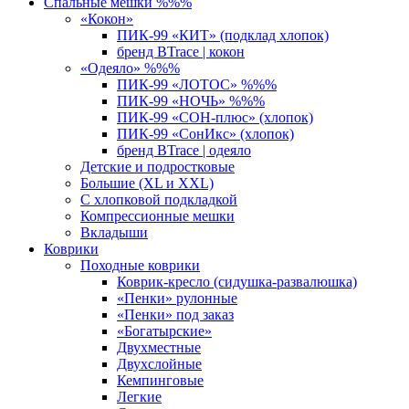
Спальные мешки %%%
«Кокон»
ПИК-99 «КИТ» (подклад хлопок)
бренд BTrace | кокон
«Одеяло» %%%
ПИК-99 «ЛОТОС» %%%
ПИК-99 «НОЧЬ» %%%
ПИК-99 «СОН-плюс» (хлопок)
ПИК-99 «СонИкс» (хлопок)
бренд BTrace | одеяло
Детские и подростковые
Большие (XL и XXL)
С хлопковой подкладкой
Компрессионные мешки
Вкладыши
Коврики
Походные коврики
Коврик-кресло (сидушка-развалюшка)
«Пенки» рулонные
«Пенки» под заказ
«Богатырские»
Двухместные
Двухслойные
Кемпинговые
Легкие