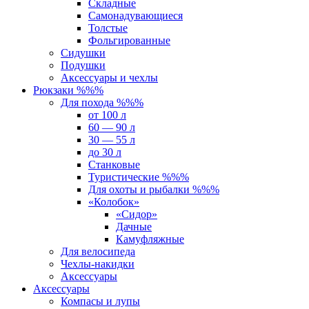
Складные
Самонадувающиеся
Толстые
Фольгированные
Сидушки
Подушки
Аксессуары и чехлы
Рюкзаки %%%
Для похода %%%
от 100 л
60 — 90 л
30 — 55 л
до 30 л
Станковые
Туристические %%%
Для охоты и рыбалки %%%
«Колобок»
«Сидор»
Дачные
Камуфляжные
Для велосипеда
Чехлы-накидки
Аксессуары
Аксессуары
Компасы и лупы