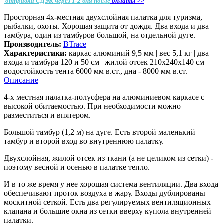
отправка СДЭК через 1-2 дня
после
оплаты >>
Просторная 4х-местная двухслойная палатка для туризма,
рыбалки, охоты. Хорошая защита от дождя. Два входа и два
тамбура, один из тамбуров большой, на отдельной дуге.
Производитель:
BTrace
Характеристики:
каркас алюминий 9,5 мм | вес 5,1 кг | два
входа и тамбура 120 и 50 см | жилой отсек 210х240х140 см |
водостойкость тента 6000 мм в.ст., дна - 8000 мм в.ст.
Описание
4-х местная палатка-полусфера на алюминиевом каркасе с
высокой обитаемостью. При необходимости можно
разместиться и впятером.
Большой тамбур (1,2 м) на дуге. Есть второй маленький
тамбур и второй вход во внутреннюю палатку.
Двухслойная, жилой отсек из ткани (а не целиком из сетки) -
поэтому весной и осенью в палатке тепло.
И в то же время у нее хорошая система вентиляции. Два входа
обеспечивают проток воздуха в жару. Входы дублированы
москитной сеткой. Есть два регулируемых вентиляционных
клапана и большие окна из сетки вверху купола внутренней
палатки.