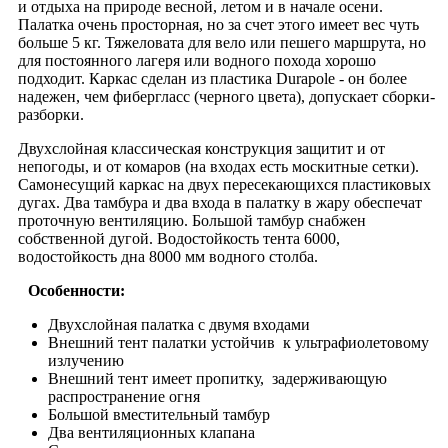
и отдыха на природе весной, летом и в начале осени.
Палатка очень просторная, но за счет этого имеет вес чуть
больше 5 кг. Тяжеловата для вело или пешего маршрута, но
для постоянного лагеря или водного похода хорошо
подходит. Каркас сделан из пластика Durapole - он более
надежен, чем фибергласс (черного цвета), допускает сборки-
разборки.
Двухслойная классическая конструкция защитит и от
непогоды, и от комаров (на входах есть москитные сетки).
Самонесущий каркас на двух пересекающихся пластиковых
дугах. Два тамбура и два входа в палатку в жару обеспечат
проточную вентиляцию. Большой тамбур снабжен
собственной дугой. Водостойкость тента 6000,
водостойкость дна 8000 мм водного столба.
Особенности:
Двухслойная палатка с двумя входами
Внешний тент палатки устойчив к ультрафиолетовому
излучению
Внешний тент имеет пропитку, задерживающую
распространение огня
Большой вместительный тамбур
Два вентиляционных клапана