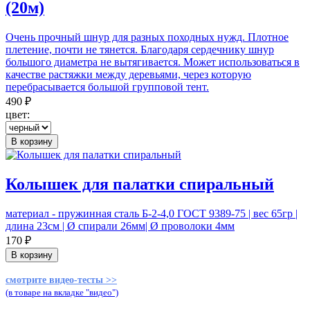
(20м)
Очень прочный шнур для разных походных нужд. Плотное
плетение, почти не тянется. Благодаря сердечнику шнур
большого диаметра не вытягивается. Может использоваться в
качестве растяжки между деревьями, через которую
перебрасывается большой групповой тент.
490 ₽
цвет:
В корзину
Колышек для палатки спиральный
материал - пружинная сталь Б-2-4,0 ГОСТ 9389-75 | вес 65гр |
длина 23см | Ø спирали 26мм| Ø проволоки 4мм
170 ₽
В корзину
смотрите видео-тесты >>
(в товаре на вкладке "видео")