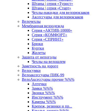
Штаны | серия «Турист»
Штаны | серия «Старт»
Чехлы-накидки для велорюкзаков
Аксессуары для велорюкзаков
Велочехлы
Мембранная велоодежда
Серия «АКТИВ-10000»
Серия «КОМФОРТ»
Серия «СПРИНТ»
Брюки
Куртки
Жилеты
Защита от непогоды
Чехлы на велошлем
Заметность на дороге
Велосумки
Велоаксессуары ПИК-99
ВелоАксессуары прочие %%%
Аптечки
Замки %%%
Звонки %%%
Инструмент %%%
Камеры %%%
Крепеж, резинки и пр...
Крылья, защита %%%