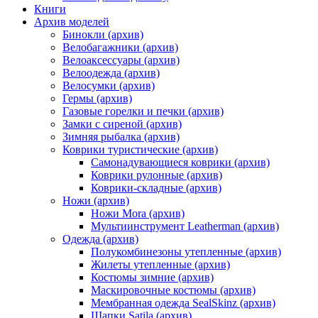
Книги
Архив моделей
Бинокли (архив)
Велобагажники (архив)
Велоаксессуары (архив)
Велоодежда (архив)
Велосумки (архив)
Гермы (архив)
Газовые горелки и печки (архив)
Замки с сиреной (архив)
Зимняя рыбалка (архив)
Коврики туристические (архив)
Самонадувающиеся коврики (архив)
Коврики рулонные (архив)
Коврики-складные (архив)
Ножи (архив)
Ножи Mora (архив)
Мультиинструмент Leatherman (архив)
Одежда (архив)
Полукомбинезоны утепленные (архив)
Жилеты утепленные (архив)
Костюмы зимние (архив)
Маскировочные костюмы (архив)
Мембранная одежда SealSkinz (архив)
Шапки Satila (архив)