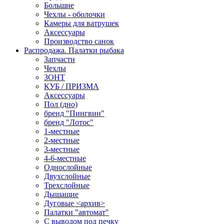
Большие
Чехлы - оболочки
Камеры для ватрушек
Аксессуары
Производство санок
Распродажа. Палатки рыбака
Запчасти
Чехлы
ЗОНТ
КУБ / ПРИЗМА
Аксессуары
Пол (дно)
бренд "Пингвин"
бренд "Лотос"
1-местные
2-местные
3-местные
4-6-местные
Однослойные
Двухслойные
Трехслойные
Дышащие
Дуговые <архив>
Палатки "автомат"
C выводом под печку