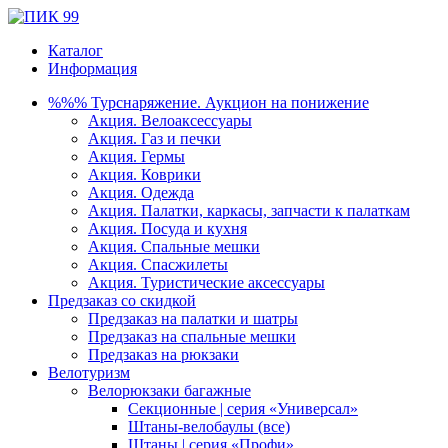
Каталог
Информация
%%% Турснаряжение. Аукцион на понижение
Акция. Велоаксессуары
Акция. Газ и печки
Акция. Гермы
Акция. Коврики
Акция. Одежда
Акция. Палатки, каркасы, запчасти к палаткам
Акция. Посуда и кухня
Акция. Спальные мешки
Акция. Спасжилеты
Акция. Туристические аксессуары
Предзаказ со скидкой
Предзаказ на палатки и шатры
Предзаказ на спальные мешки
Предзаказ на рюкзаки
Велотуризм
Велорюкзаки багажные
Секционные | серия «Универсал»
Штаны-велобаулы (все)
Штаны | серия «Профи»