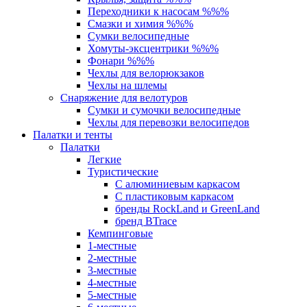
Переходники к насосам %%%
Смазки и химия %%%
Сумки велосипедные
Хомуты-эксцентрики %%%
Фонари %%%
Чехлы для велорюкзаков
Чехлы на шлемы
Снаряжение для велотуров
Сумки и сумочки велосипедные
Чехлы для перевозки велосипедов
Палатки и тенты
Палатки
Легкие
Туристические
С алюминиевым каркасом
С пластиковым каркасом
бренды RockLand и GreenLand
бренд BTrace
Кемпинговые
1-местные
2-местные
3-местные
4-местные
5-местные