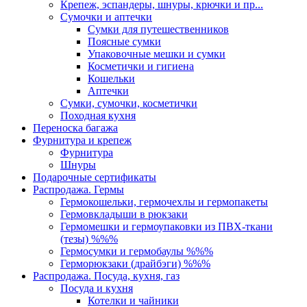
Крепеж, эспандеры, шнуры, крючки и пр...
Сумочки и аптечки
Сумки для путешественников
Поясные сумки
Упаковочные мешки и сумки
Косметички и гигиена
Кошельки
Аптечки
Сумки, сумочки, косметички
Походная кухня
Переноска багажа
Фурнитура и крепеж
Фурнитура
Шнуры
Подарочные сертификаты
Распродажа. Гермы
Гермокошельки, гермочехлы и гермопакеты
Гермовкладыши в рюкзаки
Гермомешки и гермоупаковки из ПВХ-ткани
(тезы) %%%
Гермосумки и гермобаулы %%%
Герморюкзаки (драйбэги) %%%
Распродажа. Посуда, кухня, газ
Посуда и кухня
Котелки и чайники