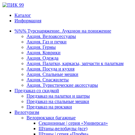
Каталог
Информация
%%% Турснаряжение. Аукцион на понижение
Акция. Велоаксессуары
Акция. Газ и печки
Акция. Гермы
Акция. Коврики
Акция. Одежда
Акция. Палатки, каркасы, запчасти к палаткам
Акция. Посуда и кухня
Акция. Спальные мешки
Акция. Спасжилеты
Акция. Туристические аксессуары
Предзаказ со скидкой
Предзаказ на палатки и шатры
Предзаказ на спальные мешки
Предзаказ на рюкзаки
Велотуризм
Велорюкзаки багажные
Секционные | серия «Универсал»
Штаны-велобаулы (все)
Штаны | серия «Профи»