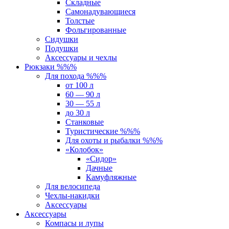
Складные
Самонадувающиеся
Толстые
Фольгированные
Сидушки
Подушки
Аксессуары и чехлы
Рюкзаки %%%
Для похода %%%
от 100 л
60 — 90 л
30 — 55 л
до 30 л
Станковые
Туристические %%%
Для охоты и рыбалки %%%
«Колобок»
«Сидор»
Дачные
Камуфляжные
Для велосипеда
Чехлы-накидки
Аксессуары
Аксессуары
Компасы и лупы