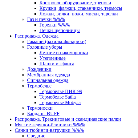
Костровое оборудование, треноги
Кружки, фляжки, стаканчики, термосы
Ложки, вилки, ножи, миски, тарелки
Газ и печки %%%
Горелки %%%
Печки-щепочницы
Распродажа. Одежда
Гамаши (бахилы-фонарики)
Головные уборы
Летние и накомарники
Утепленные
Шапки из флиса
Дождевики
Мембранная одежда
Сигнальная одежда
Термобелье
Термобелье ПИК-99
Термобелье Satila
Термобелье Мобула
Термоноски
Банданы BUFF
Распродажа. Трекинговые и скандинавские палки
Мягкие ледянки-блинчики %%%
Санки тюбинги-ватрушки %%%
Средние