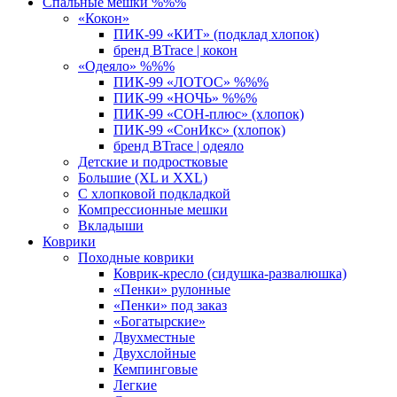
Спальные мешки %%%
«Кокон»
ПИК-99 «КИТ» (подклад хлопок)
бренд BTrace | кокон
«Одеяло» %%%
ПИК-99 «ЛОТОС» %%%
ПИК-99 «НОЧЬ» %%%
ПИК-99 «СОН-плюс» (хлопок)
ПИК-99 «СонИкс» (хлопок)
бренд BTrace | одеяло
Детские и подростковые
Большие (XL и XXL)
С хлопковой подкладкой
Компрессионные мешки
Вкладыши
Коврики
Походные коврики
Коврик-кресло (сидушка-развалюшка)
«Пенки» рулонные
«Пенки» под заказ
«Богатырские»
Двухместные
Двухслойные
Кемпинговые
Легкие