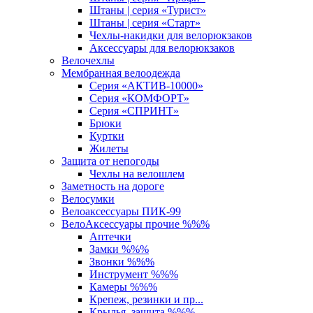
Штаны | серия «Турист»
Штаны | серия «Старт»
Чехлы-накидки для велорюкзаков
Аксессуары для велорюкзаков
Велочехлы
Мембранная велоодежда
Серия «АКТИВ-10000»
Серия «КОМФОРТ»
Серия «СПРИНТ»
Брюки
Куртки
Жилеты
Защита от непогоды
Чехлы на велошлем
Заметность на дороге
Велосумки
Велоаксессуары ПИК-99
ВелоАксессуары прочие %%%
Аптечки
Замки %%%
Звонки %%%
Инструмент %%%
Камеры %%%
Крепеж, резинки и пр...
Крылья, защита %%%