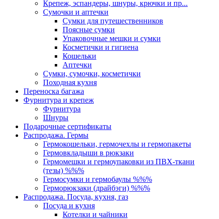
Крепеж, эспандеры, шнуры, крючки и пр...
Сумочки и аптечки
Сумки для путешественников
Поясные сумки
Упаковочные мешки и сумки
Косметички и гигиена
Кошельки
Аптечки
Сумки, сумочки, косметички
Походная кухня
Переноска багажа
Фурнитура и крепеж
Фурнитура
Шнуры
Подарочные сертификаты
Распродажа. Гермы
Гермокошельки, гермочехлы и гермопакеты
Гермовкладыши в рюкзаки
Гермомешки и гермоупаковки из ПВХ-ткани
(тезы) %%%
Гермосумки и гермобаулы %%%
Герморюкзаки (драйбэги) %%%
Распродажа. Посуда, кухня, газ
Посуда и кухня
Котелки и чайники