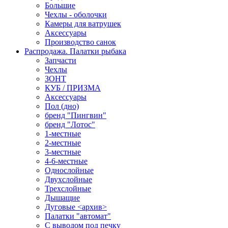
Большие
Чехлы - оболочки
Камеры для ватрушек
Аксессуары
Производство санок
Распродажа. Палатки рыбака
Запчасти
Чехлы
ЗОНТ
КУБ / ПРИЗМА
Аксессуары
Пол (дно)
бренд "Пингвин"
бренд "Лотос"
1-местные
2-местные
3-местные
4-6-местные
Однослойные
Двухслойные
Трехслойные
Дышащие
Дуговые <архив>
Палатки "автомат"
C выводом под печку