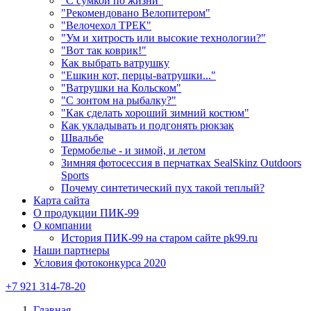
"С сумкой по жизни"
"Рекомендовано Велопитером"
"Велочехол ТРЕК"
"Ум и хитрость или высокие технологии?"
"Вот так коврик!"
Как выбрать ватрушку
"Ешкин кот, перцы-ватрушки..."
"Ватрушки на Кольском"
"С зонтом на рыбалку?"
"Как сделать хороший зимний костюм"
Как укладывать и подгонять рюкзак
Швальбе
Термобелье - и зимой, и летом
Зимняя фотосессия в перчатках SealSkinz Outdoors
Sports
Почему синтетический пух такой теплый?
Карта сайта
О продукции ПИК-99
О компании
История ПИК-99 на старом сайте pk99.ru
Наши партнеры
Условия фотоконкурса 2020
+7 921 314-78-20
Главная