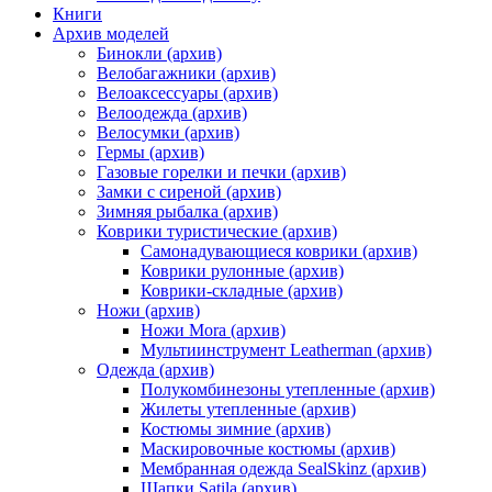
Книги
Архив моделей
Бинокли (архив)
Велобагажники (архив)
Велоаксессуары (архив)
Велоодежда (архив)
Велосумки (архив)
Гермы (архив)
Газовые горелки и печки (архив)
Замки с сиреной (архив)
Зимняя рыбалка (архив)
Коврики туристические (архив)
Самонадувающиеся коврики (архив)
Коврики рулонные (архив)
Коврики-складные (архив)
Ножи (архив)
Ножи Mora (архив)
Мультиинструмент Leatherman (архив)
Одежда (архив)
Полукомбинезоны утепленные (архив)
Жилеты утепленные (архив)
Костюмы зимние (архив)
Маскировочные костюмы (архив)
Мембранная одежда SealSkinz (архив)
Шапки Satila (архив)