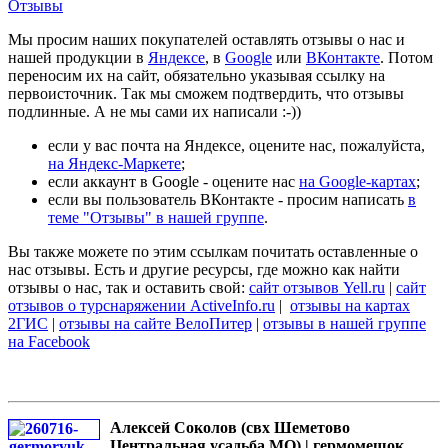
Отзывы
Мы просим наших покупателей оставлять отзывы о нас и
нашей продукции в
Яндексе
, в
Google
или
ВКонтакте
. Потом
переносим их на сайт, обязательно указывая ссылку на
первоисточник. Так мы сможем подтвердить, что отзывы
подлинные. А не мы сами их написали :-))
если у вас почта на Яндексе, оцените нас, пожалуйста,
на Яндекс-Маркете
;
если аккаунт в Google - оцените нас
на Google-картах
;
если вы пользователь ВКонтакте - просим написать
в
теме "Отзывы" в нашей группе
.
Вы также можете по этим ссылкам почитать оставленные о
нас отзывы. Есть и другие ресурсы, где можно как найти
отзывы о нас, так и оставить свой:
сайт отзывов Yell.ru
|
сайт
отзывов о турснаряжении ActiveInfo.ru
|
отзывы на картах
2ГИС
|
отзывы на сайте ВелоПитер
|
отзывы в нашей группе
на Facebook
Алексей Соколов (свх Шеметово
Центральная усадьба МО) | гермомешок