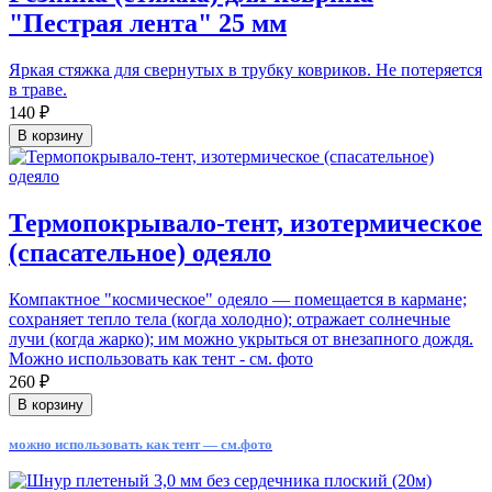
"Пестрая лента" 25 мм
Яркая стяжка для свернутых в трубку ковриков. Не потеряется
в траве.
140 ₽
В корзину
Термопокрывало-тент, изотермическое
(спасательное) одеяло
Компактное "космическое" одеяло — помещается в кармане;
сохраняет тепло тела (когда холодно); отражает солнечные
лучи (когда жарко); им можно укрыться от внезапного дождя.
Можно использовать как тент - см. фото
260 ₽
В корзину
можно использовать как тент — см.фото