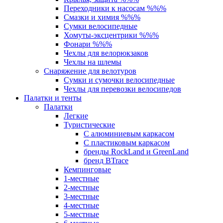
Переходники к насосам %%%
Смазки и химия %%%
Сумки велосипедные
Хомуты-эксцентрики %%%
Фонари %%%
Чехлы для велорюкзаков
Чехлы на шлемы
Снаряжение для велотуров
Сумки и сумочки велосипедные
Чехлы для перевозки велосипедов
Палатки и тенты
Палатки
Легкие
Туристические
С алюминиевым каркасом
С пластиковым каркасом
бренды RockLand и GreenLand
бренд BTrace
Кемпинговые
1-местные
2-местные
3-местные
4-местные
5-местные