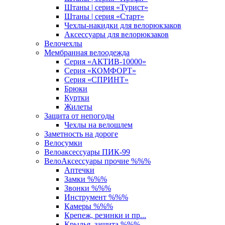
Штаны | серия «Турист»
Штаны | серия «Старт»
Чехлы-накидки для велорюкзаков
Аксессуары для велорюкзаков
Велочехлы
Мембранная велоодежда
Серия «АКТИВ-10000»
Серия «КОМФОРТ»
Серия «СПРИНТ»
Брюки
Куртки
Жилеты
Защита от непогоды
Чехлы на велошлем
Заметность на дороге
Велосумки
Велоаксессуары ПИК-99
ВелоАксессуары прочие %%%
Аптечки
Замки %%%
Звонки %%%
Инструмент %%%
Камеры %%%
Крепеж, резинки и пр...
Крылья, защита %%%