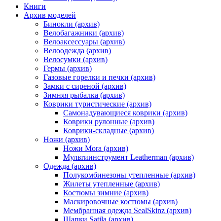
Книги
Архив моделей
Бинокли (архив)
Велобагажники (архив)
Велоаксессуары (архив)
Велоодежда (архив)
Велосумки (архив)
Гермы (архив)
Газовые горелки и печки (архив)
Замки с сиреной (архив)
Зимняя рыбалка (архив)
Коврики туристические (архив)
Самонадувающиеся коврики (архив)
Коврики рулонные (архив)
Коврики-складные (архив)
Ножи (архив)
Ножи Mora (архив)
Мультиинструмент Leatherman (архив)
Одежда (архив)
Полукомбинезоны утепленные (архив)
Жилеты утепленные (архив)
Костюмы зимние (архив)
Маскировочные костюмы (архив)
Мембранная одежда SealSkinz (архив)
Шапки Satila (архив)