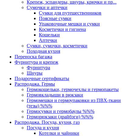
Крепеж, эспандеры, шнуры, крючки и пр...
Сумочки и аптечки
Сумки для путешественников
Поясные сумки
Упаковочные мешки и сумки
Косметички и гигиена
Кошельки
Аптечки
Сумки, сумочки, косметички
Походная кухня
Переноска багажа
Фурнитура и крепеж
Фурнитура
Шнуры
Подарочные сертификаты
Распродажа. Гермы
Гермокошельки, гермочехлы и гермопакеты
Гермовкладыши в рюкзаки
Гермомешки и гермоупаковки из ПВХ-ткани
(тезы) %%%
Гермосумки и гермобаулы %%%
Герморюкзаки (драйбэги) %%%
Распродажа. Посуда, кухня, газ
Посуда и кухня
Котелки и чайники