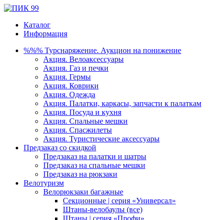
Каталог
Информация
%%% Турснаряжение. Аукцион на понижение
Акция. Велоаксессуары
Акция. Газ и печки
Акция. Гермы
Акция. Коврики
Акция. Одежда
Акция. Палатки, каркасы, запчасти к палаткам
Акция. Посуда и кухня
Акция. Спальные мешки
Акция. Спасжилеты
Акция. Туристические аксессуары
Предзаказ со скидкой
Предзаказ на палатки и шатры
Предзаказ на спальные мешки
Предзаказ на рюкзаки
Велотуризм
Велорюкзаки багажные
Секционные | серия «Универсал»
Штаны-велобаулы (все)
Штаны | серия «Профи»