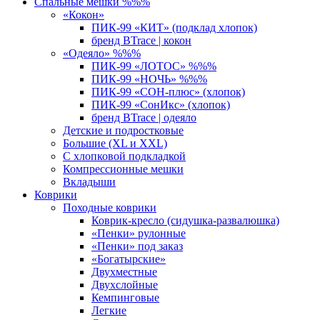
Спальные мешки %%%
«Кокон»
ПИК-99 «КИТ» (подклад хлопок)
бренд BTrace | кокон
«Одеяло» %%%
ПИК-99 «ЛОТОС» %%%
ПИК-99 «НОЧЬ» %%%
ПИК-99 «СОН-плюс» (хлопок)
ПИК-99 «СонИкс» (хлопок)
бренд BTrace | одеяло
Детские и подростковые
Большие (XL и XXL)
С хлопковой подкладкой
Компрессионные мешки
Вкладыши
Коврики
Походные коврики
Коврик-кресло (сидушка-развалюшка)
«Пенки» рулонные
«Пенки» под заказ
«Богатырские»
Двухместные
Двухслойные
Кемпинговые
Легкие