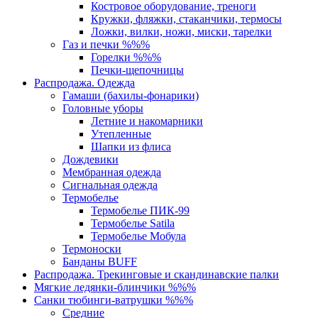
Костровое оборудование, треноги
Кружки, фляжки, стаканчики, термосы
Ложки, вилки, ножи, миски, тарелки
Газ и печки %%%
Горелки %%%
Печки-щепочницы
Распродажа. Одежда
Гамаши (бахилы-фонарики)
Головные уборы
Летние и накомарники
Утепленные
Шапки из флиса
Дождевики
Мембранная одежда
Сигнальная одежда
Термобелье
Термобелье ПИК-99
Термобелье Satila
Термобелье Мобула
Термоноски
Банданы BUFF
Распродажа. Трекинговые и скандинавские палки
Мягкие ледянки-блинчики %%%
Санки тюбинги-ватрушки %%%
Средние