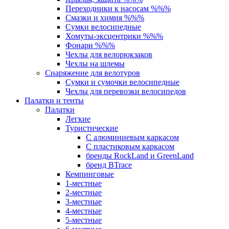
Переходники к насосам %%%
Смазки и химия %%%
Сумки велосипедные
Хомуты-эксцентрики %%%
Фонари %%%
Чехлы для велорюкзаков
Чехлы на шлемы
Снаряжение для велотуров
Сумки и сумочки велосипедные
Чехлы для перевозки велосипедов
Палатки и тенты
Палатки
Легкие
Туристические
С алюминиевым каркасом
С пластиковым каркасом
бренды RockLand и GreenLand
бренд BTrace
Кемпинговые
1-местные
2-местные
3-местные
4-местные
5-местные