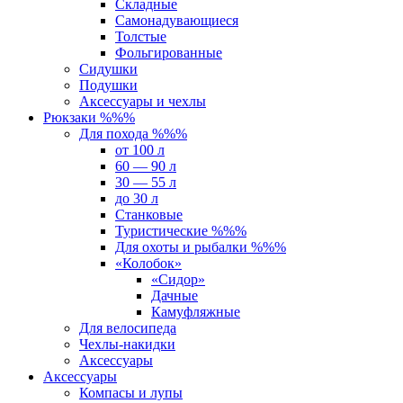
Складные
Самонадувающиеся
Толстые
Фольгированные
Сидушки
Подушки
Аксессуары и чехлы
Рюкзаки %%%
Для похода %%%
от 100 л
60 — 90 л
30 — 55 л
до 30 л
Станковые
Туристические %%%
Для охоты и рыбалки %%%
«Колобок»
«Сидор»
Дачные
Камуфляжные
Для велосипеда
Чехлы-накидки
Аксессуары
Аксессуары
Компасы и лупы