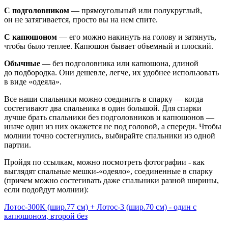
С подголовником
— прямоугольный или полукруглый,
он не затягивается, просто вы на нем спите.
С капюшоном
— его можно накинуть на голову и затянуть,
чтобы было теплее. Капюшон бывает объемный и плоский.
Обычные
— без подголовника или капюшона, длиной
до подбородка. Они дешевле, легче, их удобнее использовать
в виде «одеяла».
Все наши спальники можно соединить в спарку — когда
состегивают два спальника в один большой. Для спарки
лучше брать спальники без подголовников и капюшонов —
иначе один из них окажется не под головой, а спереди. Чтобы
молнии точно состегнулись, выбирайте спальники из одной
партии.
Пройдя по ссылкам, можно посмотреть фотографии - как
выглядят спальные мешки-«одеяло», соединенные в спарку
(причем можно состегивать даже спальники разной ширины,
если подойдут молнии):
Лотос-300К (шир.77 см) + Лотос-3 (шир.70 см) - один с
капюшоном, второй без