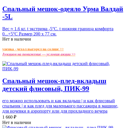
Спальный мешок-одеяло Урма Валдай
-5L
Вес ≈ 1.6 кг. t экстрима -5°С. t нижняя граница комфорта
0...+5°С Размер 200 х 77 см.
Нет в наличии
уценка - чехол выгорел на солнце >>
Аукцион на понижение —
условия акции >>
Спальный мешок-плед-вкладыш
детский флисовый, ПИК-99
его можно использовать и как вкладыш | и как флисовый
спальник | и как плед для маленького пассажира в машине,
для ночевки в аэропорту или для прохладного вечера
1 660 ₽
Нет в наличии