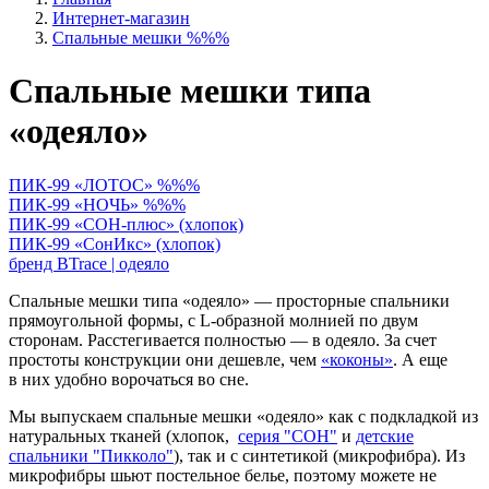
Интернет-магазин
Спальные мешки %%%
Спальные мешки типа
«одеяло»
ПИК-99 «ЛОТОС» %%%
ПИК-99 «НОЧЬ» %%%
ПИК-99 «СОН-плюс» (хлопок)
ПИК-99 «СонИкс» (хлопок)
бренд BTrace | одеяло
Спальные мешки типа «одеяло» — просторные спальники
прямоугольной формы, с L-образной молнией по двум
сторонам. Расстегивается полностью — в одеяло. За счет
простоты конструкции они дешевле, чем
«коконы»
. А еще
в них удобно ворочаться во сне.
Мы выпускаем спальные мешки «одеяло» как с подкладкой из
натуральных тканей (хлопок,
серия "СОН"
и
детские
спальники "Пикколо"
), так и с синтетикой (микрофибра). Из
микрофибры шьют постельное белье, поэтому можете не