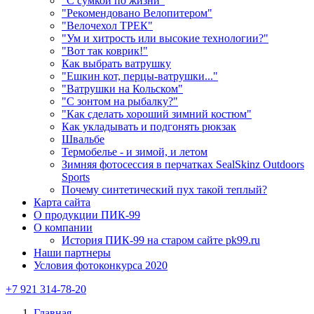
"С сумкой по жизни"
"Рекомендовано Велопитером"
"Велочехол ТРЕК"
"Ум и хитрость или высокие технологии?"
"Вот так коврик!"
Как выбрать ватрушку
"Ешкин кот, перцы-ватрушки..."
"Ватрушки на Кольском"
"С зонтом на рыбалку?"
"Как сделать хороший зимний костюм"
Как укладывать и подгонять рюкзак
Швальбе
Термобелье - и зимой, и летом
Зимняя фотосессия в перчатках SealSkinz Outdoors
Sports
Почему синтетический пух такой теплый?
Карта сайта
О продукции ПИК-99
О компании
История ПИК-99 на старом сайте pk99.ru
Наши партнеры
Условия фотоконкурса 2020
+7 921 314-78-20
Главная