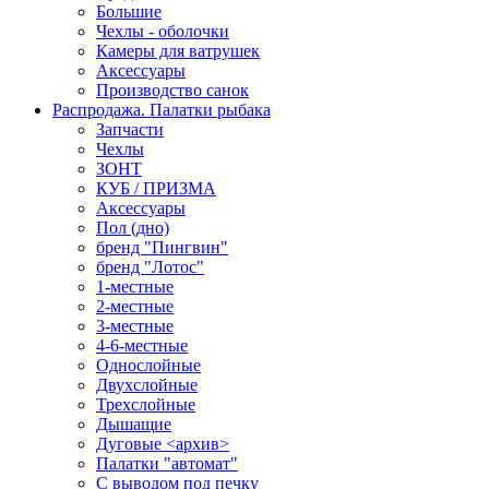
Большие
Чехлы - оболочки
Камеры для ватрушек
Аксессуары
Производство санок
Распродажа. Палатки рыбака
Запчасти
Чехлы
ЗОНТ
КУБ / ПРИЗМА
Аксессуары
Пол (дно)
бренд "Пингвин"
бренд "Лотос"
1-местные
2-местные
3-местные
4-6-местные
Однослойные
Двухслойные
Трехслойные
Дышащие
Дуговые <архив>
Палатки "автомат"
C выводом под печку