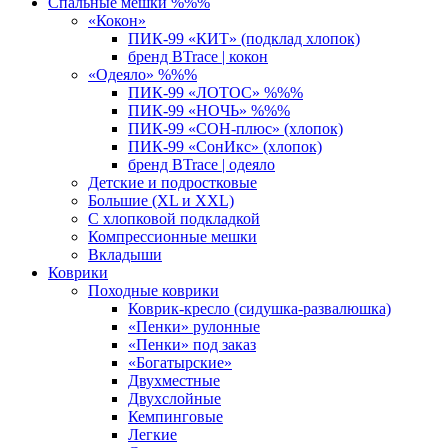
Спальные мешки %%%
«Кокон»
ПИК-99 «КИТ» (подклад хлопок)
бренд BTrace | кокон
«Одеяло» %%%
ПИК-99 «ЛОТОС» %%%
ПИК-99 «НОЧЬ» %%%
ПИК-99 «СОН-плюс» (хлопок)
ПИК-99 «СонИкс» (хлопок)
бренд BTrace | одеяло
Детские и подростковые
Большие (XL и XXL)
С хлопковой подкладкой
Компрессионные мешки
Вкладыши
Коврики
Походные коврики
Коврик-кресло (сидушка-развалюшка)
«Пенки» рулонные
«Пенки» под заказ
«Богатырские»
Двухместные
Двухслойные
Кемпинговые
Легкие