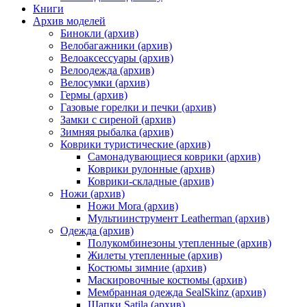
Книги
Архив моделей
Бинокли (архив)
Велобагажники (архив)
Велоаксессуары (архив)
Велоодежда (архив)
Велосумки (архив)
Гермы (архив)
Газовые горелки и печки (архив)
Замки с сиреной (архив)
Зимняя рыбалка (архив)
Коврики туристические (архив)
Самонадувающиеся коврики (архив)
Коврики рулонные (архив)
Коврики-складные (архив)
Ножи (архив)
Ножи Mora (архив)
Мультиинструмент Leatherman (архив)
Одежда (архив)
Полукомбинезоны утепленные (архив)
Жилеты утепленные (архив)
Костюмы зимние (архив)
Маскировочные костюмы (архив)
Мембранная одежда SealSkinz (архив)
Шапки Satila (архив)