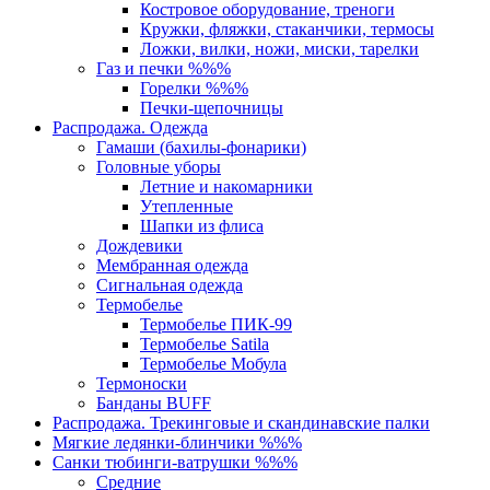
Костровое оборудование, треноги
Кружки, фляжки, стаканчики, термосы
Ложки, вилки, ножи, миски, тарелки
Газ и печки %%%
Горелки %%%
Печки-щепочницы
Распродажа. Одежда
Гамаши (бахилы-фонарики)
Головные уборы
Летние и накомарники
Утепленные
Шапки из флиса
Дождевики
Мембранная одежда
Сигнальная одежда
Термобелье
Термобелье ПИК-99
Термобелье Satila
Термобелье Мобула
Термоноски
Банданы BUFF
Распродажа. Трекинговые и скандинавские палки
Мягкие ледянки-блинчики %%%
Санки тюбинги-ватрушки %%%
Средние