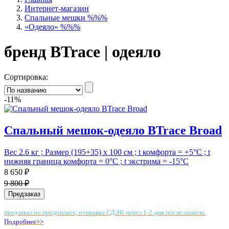
Интернет-магазин
Спальные мешки %%%
«Одеяло» %%%
бренд BTrace | одеяло
Сортировка:
-11%
Спальный мешок-одеяло BTrace Broad
Вес 2.6 кг ; Размер (195+35) х 100 см ; t комфорта = +5°С ; t
нижняя граница комфорта = 0°С ; t экстрима = -15°С
8 650 ₽
9 800 ₽
Предзаказ
предзаказ по предоплате, отправка СДЭК через 1-2 дня после оплаты.
Подробнее>>