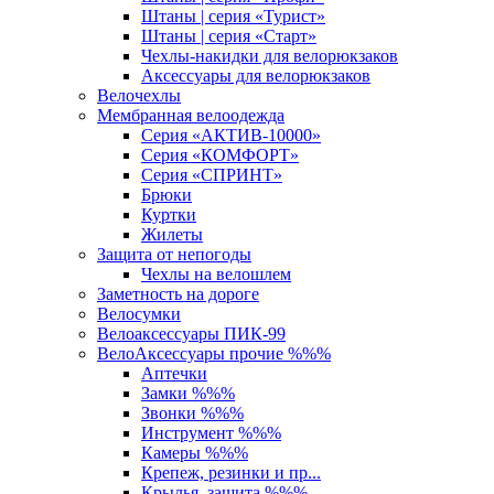
Штаны | серия «Турист»
Штаны | серия «Старт»
Чехлы-накидки для велорюкзаков
Аксессуары для велорюкзаков
Велочехлы
Мембранная велоодежда
Серия «АКТИВ-10000»
Серия «КОМФОРТ»
Серия «СПРИНТ»
Брюки
Куртки
Жилеты
Защита от непогоды
Чехлы на велошлем
Заметность на дороге
Велосумки
Велоаксессуары ПИК-99
ВелоАксессуары прочие %%%
Аптечки
Замки %%%
Звонки %%%
Инструмент %%%
Камеры %%%
Крепеж, резинки и пр...
Крылья, защита %%%