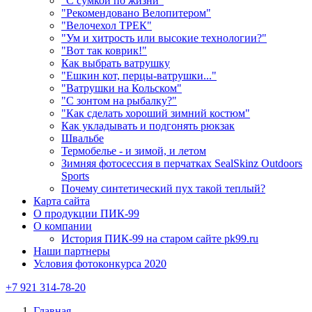
"С сумкой по жизни"
"Рекомендовано Велопитером"
"Велочехол ТРЕК"
"Ум и хитрость или высокие технологии?"
"Вот так коврик!"
Как выбрать ватрушку
"Ешкин кот, перцы-ватрушки..."
"Ватрушки на Кольском"
"С зонтом на рыбалку?"
"Как сделать хороший зимний костюм"
Как укладывать и подгонять рюкзак
Швальбе
Термобелье - и зимой, и летом
Зимняя фотосессия в перчатках SealSkinz Outdoors
Sports
Почему синтетический пух такой теплый?
Карта сайта
О продукции ПИК-99
О компании
История ПИК-99 на старом сайте pk99.ru
Наши партнеры
Условия фотоконкурса 2020
+7 921 314-78-20
Главная