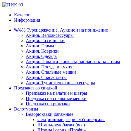
Каталог
Информация
%%% Турснаряжение. Аукцион на понижение
Акция. Велоаксессуары
Акция. Газ и печки
Акция. Гермы
Акция. Коврики
Акция. Одежда
Акция. Палатки, каркасы, запчасти к палаткам
Акция. Посуда и кухня
Акция. Спальные мешки
Акция. Спасжилеты
Акция. Туристические аксессуары
Предзаказ со скидкой
Предзаказ на палатки и шатры
Предзаказ на спальные мешки
Предзаказ на рюкзаки
Велотуризм
Велорюкзаки багажные
Секционные | серия «Универсал»
Штаны-велобаулы (все)
Штаны | серия «Профи»