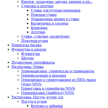
Крепеж, эспандеры, шнуры, крючки и пр...
Сумочки и аптечки
Сумки для путешественников
Поясные сумки
Упаковочные мешки и сумки
Косметички и гигиена
Кошельки
Аптечки
Сумки, сумочки, косметички
Походная кухня
Переноска багажа
Фурнитура и крепеж
Фурнитура
Шнуры
Подарочные сертификаты
Распродажа. Гермы
Гермокошельки, гермочехлы и гермопакеты
Гермовкладыши в рюкзаки
Гермомешки и гермоупаковки из ПВХ-ткани
(тезы) %%%
Гермосумки и гермобаулы %%%
Герморюкзаки (драйбэги) %%%
Распродажа. Посуда, кухня, газ
Посуда и кухня
Котелки и чайники