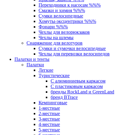
Переходники к насосам %%%
Смазки и химия %%%
Сумки велосипедные
Хомуты-эксцентрики %%%
Фонари %%%
Чехлы для велорюкзаков
Чехлы на шлемы
Снаряжение для велотуров
Сумки и сумочки велосипедные
Чехлы для перевозки велосипедов
Палатки и тенты
Палатки
Легкие
Туристические
С алюминиевым каркасом
С пластиковым каркасом
бренды RockLand и GreenLand
бренд BTrace
Кемпинговые
1-местные
2-местные
3-местные
4-местные
5-местные