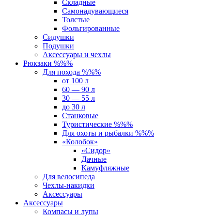
Складные
Самонадувающиеся
Толстые
Фольгированные
Сидушки
Подушки
Аксессуары и чехлы
Рюкзаки %%%
Для похода %%%
от 100 л
60 — 90 л
30 — 55 л
до 30 л
Станковые
Туристические %%%
Для охоты и рыбалки %%%
«Колобок»
«Сидор»
Дачные
Камуфляжные
Для велосипеда
Чехлы-накидки
Аксессуары
Аксессуары
Компасы и лупы