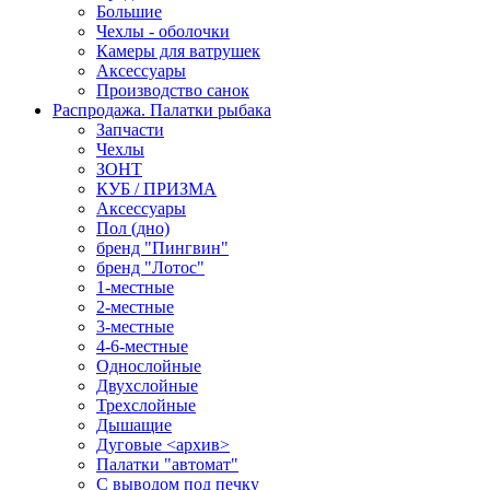
Большие
Чехлы - оболочки
Камеры для ватрушек
Аксессуары
Производство санок
Распродажа. Палатки рыбака
Запчасти
Чехлы
ЗОНТ
КУБ / ПРИЗМА
Аксессуары
Пол (дно)
бренд "Пингвин"
бренд "Лотос"
1-местные
2-местные
3-местные
4-6-местные
Однослойные
Двухслойные
Трехслойные
Дышащие
Дуговые <архив>
Палатки "автомат"
C выводом под печку