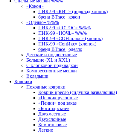
Спальные мешки %%%
«Кокон»
ПИК-99 «КИТ» (подклад хлопок)
бренд BTrace | кокон
«Одеяло» %%%
ПИК-99 «ЛОТОС» %%%
ПИК-99 «НОЧЬ» %%%
ПИК-99 «СОН-плюс» (хлопок)
ПИК-99 «СонИкс» (хлопок)
бренд BTrace | одеяло
Детские и подростковые
Большие (XL и XXL)
С хлопковой подкладкой
Компрессионные мешки
Вкладыши
Коврики
Походные коврики
Коврик-кресло (сидушка-развалюшка)
«Пенки» рулонные
«Пенки» под заказ
«Богатырские»
Двухместные
Двухслойные
Кемпинговые
Легкие