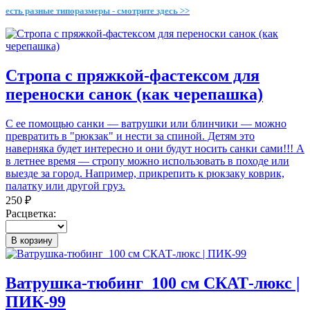
есть разные типоразмеры - смотрите здесь >>
Стропа с пряжкой-фастексом для
переноски санок (как черепашка)
С ее помощью санки — ватрушки или блинчики — можно
превратить в "рюкзак" и нести за спиной. Детям это
наверняка будет интересно и они будут носить санки сами!!! А
в летнее время — стропу можно использовать в походе или
выезде за город. Например, прикрепить к рюкзаку коврик,
палатку или другой груз.
250 ₽
Расцветка:
В корзину
Ватрушка-тюбинг_100 см СКАТ-люкс |
ПИК-99