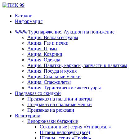
Каталог
Информация
%%% Турснаряжение. Аукцион на понижение
Акция. Велоаксессуары
Акция. Газ и печки
Акция. Гермы
Акция. Коврики
Акция. Одежда
Акция. Палатки, каркасы, запчасти к палаткам
Акция. Посуда и кухня
Акция. Спальные мешки
Акция. Спасжилеты
Акция. Туристические аксессуары
Предзаказ со скидкой
Предзаказ на палатки и шатры
Предзаказ на спальные мешки
Предзаказ на рюкзаки
Велотуризм
Велорюкзаки багажные
Секционные | серия «Универсал»
Штаны-велобаулы (все)
Штаны | серия «Профи»