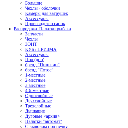
Большие
Чехлы - оболочки
Камеры для ватрушек
Аксессуары
Производство санок
Распродажа. Палатки рыбака
Запчасти
Чехлы
ЗОНТ
КУБ / ПРИЗМА
Аксессуары
Пол (дно)
бренд "Пингвин"
бренд "Лотос"
1-местные
2-местные
3-местные
4-6-местные
Однослойные
Двухслойные
Трехслойные
Дышащие
Дуговые <архив>
Палатки "автомат"
C выводом под печку