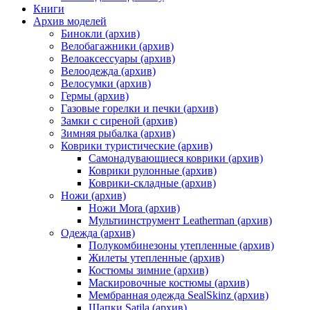
Книги
Архив моделей
Бинокли (архив)
Велобагажники (архив)
Велоаксессуары (архив)
Велоодежда (архив)
Велосумки (архив)
Гермы (архив)
Газовые горелки и печки (архив)
Замки с сиреной (архив)
Зимняя рыбалка (архив)
Коврики туристические (архив)
Самонадувающиеся коврики (архив)
Коврики рулонные (архив)
Коврики-складные (архив)
Ножи (архив)
Ножи Mora (архив)
Мультиинструмент Leatherman (архив)
Одежда (архив)
Полукомбинезоны утепленные (архив)
Жилеты утепленные (архив)
Костюмы зимние (архив)
Маскировочные костюмы (архив)
Мембранная одежда SealSkinz (архив)
Шапки Satila (архив)