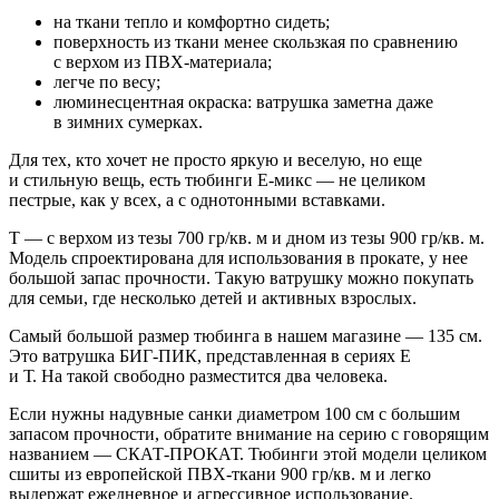
на ткани тепло и комфортно сидеть;
поверхность из ткани менее скользкая по сравнению
с верхом из ПВХ-материала;
легче по весу;
люминесцентная окраска: ватрушка заметна даже
в зимних сумерках.
Для тех, кто хочет не просто яркую и веселую, но еще
и стильную вещь, есть тюбинги Е-микс — не целиком
пестрые, как у всех, а с однотонными вставками.
Т — с верхом из тезы 700 гр/кв. м и дном из тезы 900 гр/кв. м.
Модель спроектирована для использования в прокате, у нее
большой запас прочности. Такую ватрушку можно покупать
для семьи, где несколько детей и активных взрослых.
Самый большой размер тюбинга в нашем магазине — 135 см.
Это ватрушка БИГ-ПИК, представленная в сериях Е
и Т. На такой свободно разместится два человека.
Если нужны надувные санки диаметром 100 см с большим
запасом прочности, обратите внимание на серию с говорящим
названием — СКАТ-ПРОКАТ. Тюбинги этой модели целиком
сшиты из европейской ПВХ-ткани 900 гр/кв. м и легко
выдержат ежедневное и агрессивное использование.