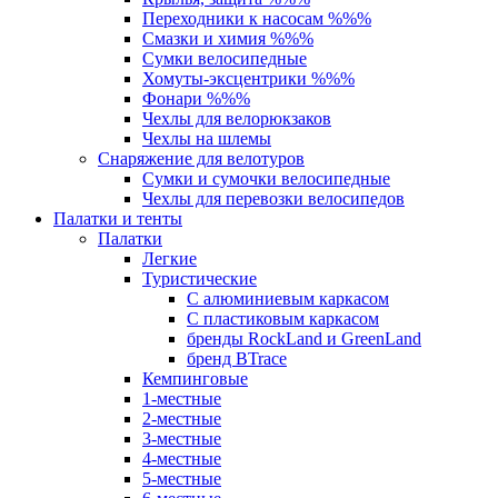
Переходники к насосам %%%
Смазки и химия %%%
Сумки велосипедные
Хомуты-эксцентрики %%%
Фонари %%%
Чехлы для велорюкзаков
Чехлы на шлемы
Снаряжение для велотуров
Сумки и сумочки велосипедные
Чехлы для перевозки велосипедов
Палатки и тенты
Палатки
Легкие
Туристические
С алюминиевым каркасом
С пластиковым каркасом
бренды RockLand и GreenLand
бренд BTrace
Кемпинговые
1-местные
2-местные
3-местные
4-местные
5-местные