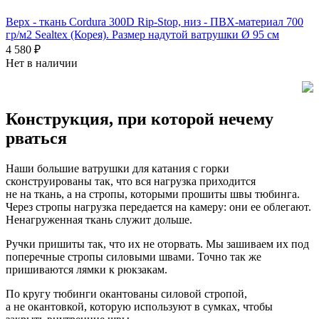
Верх - ткань Cordura 300D Rip-Stop, низ - ПВХ-материал 700
гр/м2 Sealtex (Корея). Размер надутой ватрушки Ø 95 см
4 580 ₽
Нет в наличии
Конструкция, при которой нечему
рваться
Наши большие ватрушки для катания с горки
сконструированы так, что вся нагрузка приходится
не на ткань, а на стропы, которыми прошиты швы тюбинга.
Через стропы нагрузка передается на камеру: они ее облегают.
Ненагруженная ткань служит дольше.
Ручки пришиты так, что их не оторвать. Мы зашиваем их под
поперечные стропы силовыми швами. Точно так же
пришиваются лямки к рюкзакам.
По кругу тюбинги окантованы силовой стропой,
а не окантовкой, которую используют в сумках, чтобы