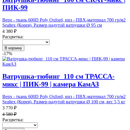
ПИК-99
Верх - ткань 600D Poly Oxford, низ - ПВХ-материал 700 гр/м2
Sealtex (Корея). Размер надутой ватрушки Ø 95 см
4 380 ₽
Расцветка:
В корзину
-17%
Ватрушка-тюбинг_110 см ТРАССА-
микс | ПИК-99 | камера КамАЗ
Верх - ткань 600D Poly Oxford, низ - ПВХ-материал 700 гр/м2
Sealtex (Корея). Размер надутой ватрушки Ø 100 см, вес 5,5 кг
3 770 ₽
4 580 ₽
Расцветка: