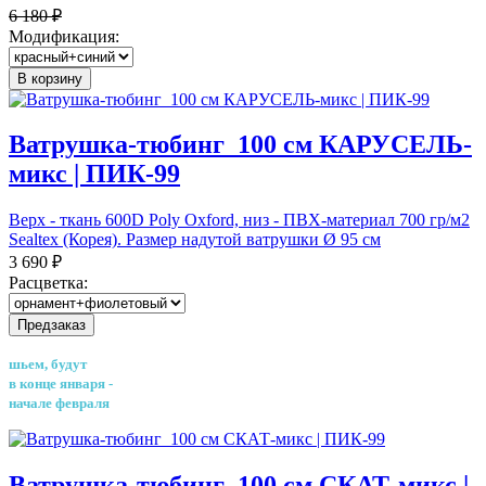
6 180 ₽
Модификация:
В корзину
Ватрушка-тюбинг_100 см КАРУСЕЛЬ-
микс | ПИК-99
Верх - ткань 600D Poly Oxford, низ - ПВХ-материал 700 гр/м2
Sealtex (Корея). Размер надутой ватрушки Ø 95 см
3 690 ₽
Расцветка:
Предзаказ
шьем, будут
в конце января -
начале февраля
Ватрушка-тюбинг_100 см СКАТ-микс |