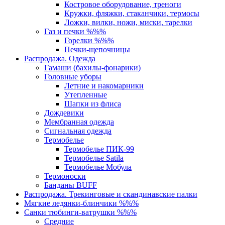
Костровое оборудование, треноги
Кружки, фляжки, стаканчики, термосы
Ложки, вилки, ножи, миски, тарелки
Газ и печки %%%
Горелки %%%
Печки-щепочницы
Распродажа. Одежда
Гамаши (бахилы-фонарики)
Головные уборы
Летние и накомарники
Утепленные
Шапки из флиса
Дождевики
Мембранная одежда
Сигнальная одежда
Термобелье
Термобелье ПИК-99
Термобелье Satila
Термобелье Мобула
Термоноски
Банданы BUFF
Распродажа. Трекинговые и скандинавские палки
Мягкие ледянки-блинчики %%%
Санки тюбинги-ватрушки %%%
Средние