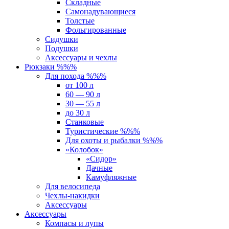
Складные
Самонадувающиеся
Толстые
Фольгированные
Сидушки
Подушки
Аксессуары и чехлы
Рюкзаки %%%
Для похода %%%
от 100 л
60 — 90 л
30 — 55 л
до 30 л
Станковые
Туристические %%%
Для охоты и рыбалки %%%
«Колобок»
«Сидор»
Дачные
Камуфляжные
Для велосипеда
Чехлы-накидки
Аксессуары
Аксессуары
Компасы и лупы