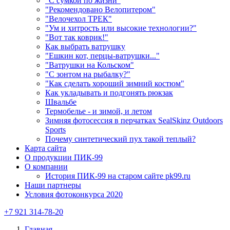
"С сумкой по жизни"
"Рекомендовано Велопитером"
"Велочехол ТРЕК"
"Ум и хитрость или высокие технологии?"
"Вот так коврик!"
Как выбрать ватрушку
"Ешкин кот, перцы-ватрушки..."
"Ватрушки на Кольском"
"С зонтом на рыбалку?"
"Как сделать хороший зимний костюм"
Как укладывать и подгонять рюкзак
Швальбе
Термобелье - и зимой, и летом
Зимняя фотосессия в перчатках SealSkinz Outdoors
Sports
Почему синтетический пух такой теплый?
Карта сайта
О продукции ПИК-99
О компании
История ПИК-99 на старом сайте pk99.ru
Наши партнеры
Условия фотоконкурса 2020
+7 921 314-78-20
Главная