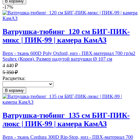
В корзину
-17%
Ватрушка-тюбинг_120 см БИГ-ПИК-
микс | ПИК-99 | камера КамАЗ
Верх - ткань 600D Poly Oxford, низ - ПВХ-материал 700 гр/м2
Sealtex (Корея). Размер надутой ватрушки Ø 107 см
4 440 ₽
5 350 ₽
Расцветка:
В корзину
Ватрушка-тюбинг_135 см БИГ-ПИК-
люкс | ПИК-99 | камера КамАЗ
Верх - ткань Cordura 300D Rip-Stop, низ - ПВХ-материал 700