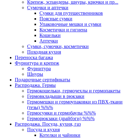
Крепеж, эспандеры, шнуры, крючки и пр...
Сумочки и аптечки
Сумки для путешественников
Поясные сумки
Упаковочные мешки и сумки
Косметички и гигиена
Кошельки
Аптечки
Сумки, сумочки, косметички
Походная кухня
Переноска багажа
Фурнитура и крепеж
Фурнитура
Шнуры
Подарочные сертификаты
Распродажа. Гермы
Гермокошельки, гермочехлы и гермопакеты
Гермовкладыши в рюкзаки
Гермомешки и гермоупаковки из ПВХ-ткани
(тезы) %%%
Гермосумки и гермобаулы %%%
Герморюкзаки (драйбэги) %%%
Распродажа. Посуда, кухня, газ
Посуда и кухня
Котелки и чайники