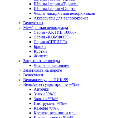
Штаны | серия «Турист»
Штаны | серия «Старт»
Чехлы-накидки для велорюкзаков
Аксессуары для велорюкзаков
Велочехлы
Мембранная велоодежда
Серия «АКТИВ-10000»
Серия «КОМФОРТ»
Серия «СПРИНТ»
Брюки
Куртки
Жилеты
Защита от непогоды
Чехлы на велошлем
Заметность на дороге
Велосумки
Велоаксессуары ПИК-99
ВелоАксессуары прочие %%%
Аптечки
Замки %%%
Звонки %%%
Инструмент %%%
Камеры %%%
Крепеж, резинки и пр...
Крылья, защита %%%