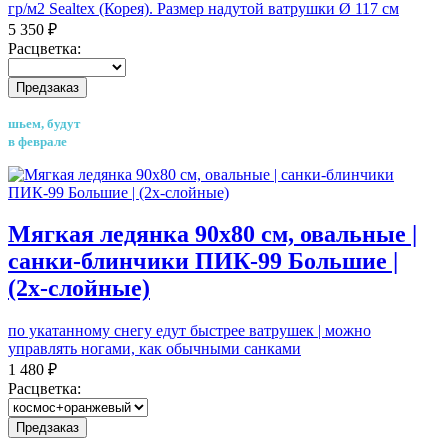
гр/м2 Sealtex (Корея). Размер надутой ватрушки Ø 117 см
5 350 ₽
Расцветка:
Предзаказ
шьем, будут
в феврале
Мягкая ледянка 90х80 см, овальные |
санки-блинчики ПИК-99 Большие |
(2х-слойные)
по укатанному снегу едут быстрее ватрушек | можно
управлять ногами, как обычными санками
1 480 ₽
Расцветка:
Предзаказ