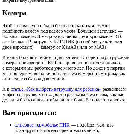
закрыть внутренние швы.
Камера
Чтобы на ватрушке было безопасно кататься, нужно
подбирать камеру под размер чехла. Большой ватрушке —
большая камера. В метровую ставим грузовую камеру R16
от «Бычка». В ватрушку БИГ-ПИК (на ней могут кататься
двое взрослых) — камеру от КамАЗа или от МАЗа.
В наши большие тюбинги для катания с горки идут грузовые
камеры производства КНР от проверенных поставщиков,
с которыми мы работаем уже много лет. Но даже их партии
мы проверяем: выборочно надуваем камеры и смотрим, как
они ведут себя под давлением.
А в
статье «Как выбрать ватрушку для ребенка»
развеиваем
мифы о ватрушках и подробно рассказываем о том, какими
должны быть санки, чтобы на них было безопасно кататься.
Вам пригодится:
флисовое термобелье ПИК
— подойдет тем, кто
планирует стоять на горке и ждать детей;