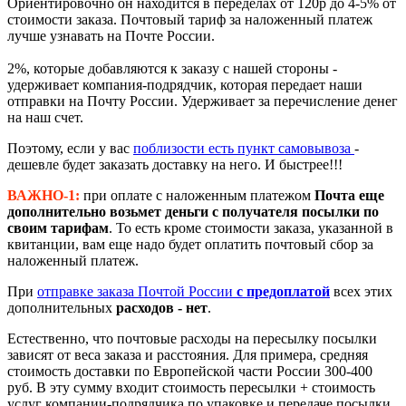
Ориентировочно он находится в переделах от 120р до 4-5% от
стоимости заказа. Почтовый тариф за наложенный платеж
лучше узнавать на Почте России.
2%, которые добавляются к заказу с нашей стороны -
удерживает компания-подрядчик, которая передает наши
отправки на Почту России. Удерживает за перечисление денег
на наш счет.
Поэтому, если у вас
поблизости есть пункт самовывоза
-
дешевле будет заказать доставку на него. И быстрее!!!
ВАЖНО-1:
при оплате с наложенным платежом
Почта еще
дополнительно возьмет деньги с получателя посылки по
своим тарифам
. То есть кроме стоимости заказа, указанной в
квитанции, вам еще надо будет оплатить почтовый сбор за
наложенный платеж.
При
отправке заказа Почтой России
с предоплатой
всех этих
дополнительных
расходов - нет
.
Естественно, что почтовые расходы на пересылку посылки
зависят от веса заказа и расстояния. Для примера, средняя
стоимость доставки по Европейской части России 300-400
руб. В эту сумму входит стоимость пересылки + стоимость
услуг компании-подрядчика по упаковке и передаче посылки