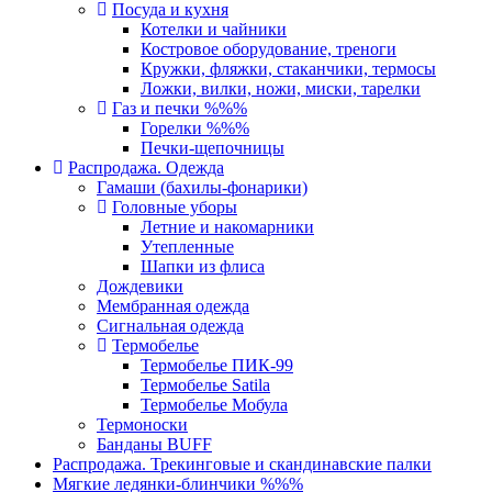
Посуда и кухня
Котелки и чайники
Костровое оборудование, треноги
Кружки, фляжки, стаканчики, термосы
Ложки, вилки, ножи, миски, тарелки
Газ и печки %%%
Горелки %%%
Печки-щепочницы
Распродажа. Одежда
Гамаши (бахилы-фонарики)
Головные уборы
Летние и накомарники
Утепленные
Шапки из флиса
Дождевики
Мембранная одежда
Сигнальная одежда
Термобелье
Термобелье ПИК-99
Термобелье Satila
Термобелье Мобула
Термоноски
Банданы BUFF
Распродажа. Трекинговые и скандинавские палки
Мягкие ледянки-блинчики %%%