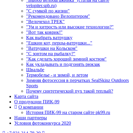
"Выбор велобагажника" (статья на сайте
velopiter.spb.ru)
"С сумкой по жизни"
"Рекомендовано Велопитером"
"Велочехол ТРЕК"
"Ум и хитрость или высокие технологии?"
"Вот так коврик!"
Как выбрать ватрушку
"Ешкин кот, перцы-ватрушки..."
"Ватрушки на Кольском"
"С зонтом на рыбалку?"
"Как сделать хороший зимний костюм"
Как укладывать и подгонять рюкзак
Швальбе
Термобелье - и зимой, и летом
Зимняя фотосессия в перчатках SealSkinz Outdoors
Sports
Почему синтетический пух такой теплый?
Карта сайта
О продукции ПИК-99
О компании
История ПИК-99 на старом сайте pk99.ru
Наши партнеры
Условия фотоконкурса 2020