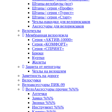
Штаны-велобаулы (все)
Штаны | серия «Профи»
Штаны | серия «Турист»
Штаны | серия «Старт»
Чехлы-накидки для велорюкзаков
Аксессуары для велорюкзаков
Велочехлы
Мембранная велоодежда
Серия «АКТИВ-10000»
Серия «КОМФОРТ»
Серия «СПРИНТ»
Брюки
Куртки
Жилеты
Защита от непогоды
Чехлы на велошлем
Заметность на дороге
Велосумки
Велоаксессуары ПИК-99
ВелоАксессуары прочие %%%
Аптечки
Замки %%%
Звонки %%%
Инструмент %%%
Камеры %%%