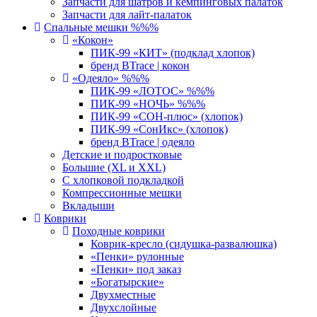
Запчасти для шатров и кемпинговых палаток
Запчасти для лайт-палаток
Спальные мешки %%%
«Кокон»
ПИК-99 «КИТ» (подклад хлопок)
бренд BTrace | кокон
«Одеяло» %%%
ПИК-99 «ЛОТОС» %%%
ПИК-99 «НОЧЬ» %%%
ПИК-99 «СОН-плюс» (хлопок)
ПИК-99 «СонИкс» (хлопок)
бренд BTrace | одеяло
Детские и подростковые
Большие (XL и XXL)
С хлопковой подкладкой
Компрессионные мешки
Вкладыши
Коврики
Походные коврики
Коврик-кресло (сидушка-развалюшка)
«Пенки» рулонные
«Пенки» под заказ
«Богатырские»
Двухместные
Двухслойные