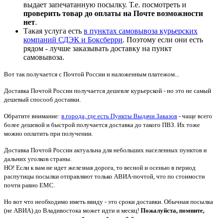
выдает запечатанную посылку. Т.е. посмотреть и
проверить товар до оплаты на Почте возможности
нет
.
Такая услуга есть
в пунктах самовывоза курьерских
компаний СДЭК и Боксберри
. Поэтому если они есть
рядом - лучше заказывать доставку на пункт
самовывоза.
Вот так получается с Почтой России и наложенным платежом...
Доставка Почтой России получается дешевле курьерской - но это не самый
дешевый спосооб доставки.
Обратите внимание:
в города, где есть Пункты Выдачи Заказов
- чаще всего
более дешевой и быстрой получается доставка до такого ПВЗ. Их тоже
можно оплатить при получении.
Доставка Почтой России актуальна для небольших населенных пунктов и
дальних уголков страны.
НО! Если к вам не идет железная дорога, то весной и осенью в период
распутицы посылки отправляют только АВИА-почтой, что по стоимости
почти равно ЕМС.
Но вот что необходимо иметь ввиду - это сроки доставки. Обычная посылка
(не АВИА) до Владивостока может идти и месяц!
Пожалуйста, помните,