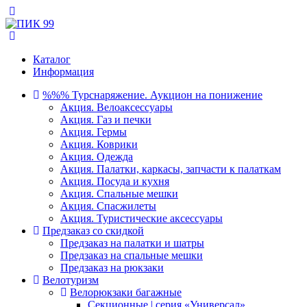
Каталог
Информация
%%% Турснаряжение. Аукцион на понижение
Акция. Велоаксессуары
Акция. Газ и печки
Акция. Гермы
Акция. Коврики
Акция. Одежда
Акция. Палатки, каркасы, запчасти к палаткам
Акция. Посуда и кухня
Акция. Спальные мешки
Акция. Спасжилеты
Акция. Туристические аксессуары
Предзаказ со скидкой
Предзаказ на палатки и шатры
Предзаказ на спальные мешки
Предзаказ на рюкзаки
Велотуризм
Велорюкзаки багажные
Секционные | серия «Универсал»