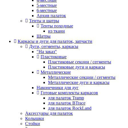
4-местные
5-местные
6-местные
Архив палаток
Тенты и шатры
Тенты походные
из ткани
Шатры
Каркасы и дуги для палаток, запчасти
Дуги, сегменты, каркасы
"На заказ"
Пластиковые
Пластиковые секции / сегменты
Пластиковые дуги и каркасы
Металлические
Металлические секции / сегменты
Металлические дуги и каркасы
Наконечники для дуг
Готовые комплекты каркасов
для палаток Tramp
для палаток BTrace
для палаток RockLand
Аксессуары для палаток
Колышки
Стойки