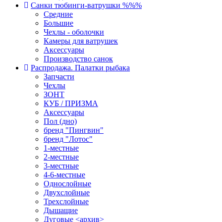
Санки тюбинги-ватрушки %%%
Средние
Большие
Чехлы - оболочки
Камеры для ватрушек
Аксессуары
Производство санок
Распродажа. Палатки рыбака
Запчасти
Чехлы
ЗОНТ
КУБ / ПРИЗМА
Аксессуары
Пол (дно)
бренд "Пингвин"
бренд "Лотос"
1-местные
2-местные
3-местные
4-6-местные
Однослойные
Двухслойные
Трехслойные
Дышащие
Дуговые <архив>