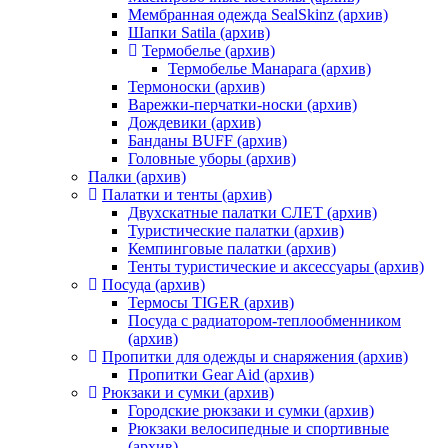
Мембранная одежда SealSkinz (архив)
Шапки Satila (архив)
Термобелье (архив)
Термобелье Манарага (архив)
Термоноски (архив)
Варежки-перчатки-носки (архив)
Дождевики (архив)
Банданы BUFF (архив)
Головные уборы (архив)
Палки (архив)
Палатки и тенты (архив)
Двухскатные палатки СЛЕТ (архив)
Туристические палатки (архив)
Кемпинговые палатки (архив)
Тенты туристические и аксессуары (архив)
Посуда (архив)
Термосы TIGER (архив)
Посуда с радиатором-теплообменником
(архив)
Пропитки для одежды и снаряжения (архив)
Пропитки Gear Aid (архив)
Рюкзаки и сумки (архив)
Городские рюкзаки и сумки (архив)
Рюкзаки велосипедные и спортивные
(архив)