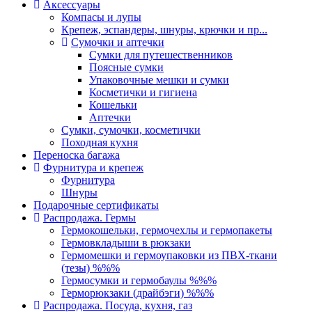
Аксессуары
Компасы и лупы
Крепеж, эспандеры, шнуры, крючки и пр...
Сумочки и аптечки
Сумки для путешественников
Поясные сумки
Упаковочные мешки и сумки
Косметички и гигиена
Кошельки
Аптечки
Сумки, сумочки, косметички
Походная кухня
Переноска багажа
Фурнитура и крепеж
Фурнитура
Шнуры
Подарочные сертификаты
Распродажа. Гермы
Гермокошельки, гермочехлы и гермопакеты
Гермовкладыши в рюкзаки
Гермомешки и гермоупаковки из ПВХ-ткани
(тезы) %%%
Гермосумки и гермобаулы %%%
Герморюкзаки (драйбэги) %%%
Распродажа. Посуда, кухня, газ