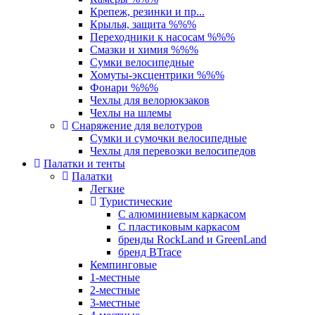
Крепеж, резинки и пр...
Крылья, защита %%%
Переходники к насосам %%%
Смазки и химия %%%
Сумки велосипедные
Хомуты-эксцентрики %%%
Фонари %%%
Чехлы для велорюкзаков
Чехлы на шлемы
Снаряжение для велотуров
Сумки и сумочки велосипедные
Чехлы для перевозки велосипедов
Палатки и тенты
Палатки
Легкие
Туристические
С алюминиевым каркасом
С пластиковым каркасом
бренды RockLand и GreenLand
бренд BTrace
Кемпинговые
1-местные
2-местные
3-местные