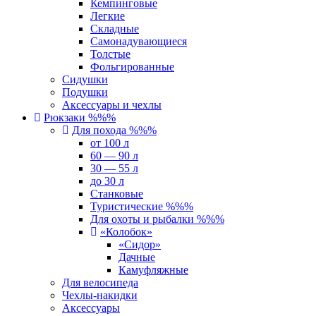
Кемпинговые
Легкие
Складные
Самонадувающиеся
Толстые
Фольгированные
Сидушки
Подушки
Аксессуары и чехлы
Рюкзаки %%%
Для похода %%%
от 100 л
60 — 90 л
30 — 55 л
до 30 л
Станковые
Туристические %%%
Для охоты и рыбалки %%%
«Колобок»
«Сидор»
Дачные
Камуфляжные
Для велосипеда
Чехлы-накидки
Аксессуары