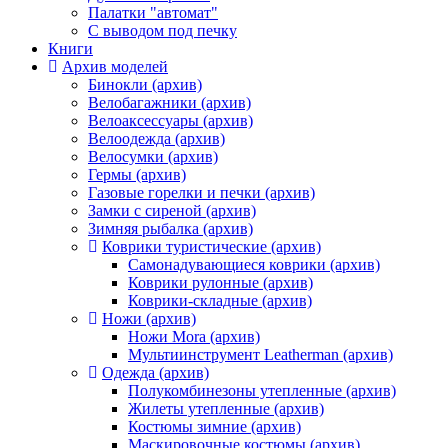
Палатки "автомат"
C выводом под печку
Книги
Архив моделей
Бинокли (архив)
Велобагажники (архив)
Велоаксессуары (архив)
Велоодежда (архив)
Велосумки (архив)
Гермы (архив)
Газовые горелки и печки (архив)
Замки с сиреной (архив)
Зимняя рыбалка (архив)
Коврики туристические (архив)
Самонадувающиеся коврики (архив)
Коврики рулонные (архив)
Коврики-складные (архив)
Ножи (архив)
Ножи Mora (архив)
Мультиинструмент Leatherman (архив)
Одежда (архив)
Полукомбинезоны утепленные (архив)
Жилеты утепленные (архив)
Костюмы зимние (архив)
Маскировочные костюмы (архив)