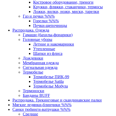
Костровое оборудование, треноги
Кружки, фляжки, стаканчики, термосы
Ложки, вилки, ножи, миски, тарелки
Газ и печки %%%
Горелки %%%
Печки-щепочницы
Распродажа. Одежда
Гамаши (бахилы-фонарики)
Головные уборы
Летние и накомарники
Утепленные
Шапки из флиса
Дождевики
Мембранная одежда
Сигнальная одежда
Термобелье
Термобелье ПИК-99
Термобелье Satila
Термобелье Мобула
Термоноски
Банданы BUFF
Распродажа. Трекинговые и скандинавские палки
Мягкие ледянки-блинчики %%%
Санки тюбинги-ватрушки %%%
Средние