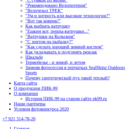
"С сумкой по жизни"
"Рекомендовано Велопитером"
"Велочехол ТРЕК"
"Ум и хитрость или высокие технологии?"
"Вот так коврик!"
Как выбрать ватрушку
"Ешкин кот, перцы-ватрушки..."
"Ватрушки на Кольском"
"С зонтом на рыбалку?"
"Как сделать хороший зимний костюм"
Как укладывать и подгонять рюкзак
Швальбе
Термобелье - и зимой, и летом
Зимняя фотосессия в перчатках SealSkinz Outdoors
Sports
Почему синтетический пух такой теплый?
Карта сайта
О продукции ПИК-99
О компании
История ПИК-99 на старом сайте pk99.ru
Наши партнеры
Условия фотоконкурса 2020
+7 921 314-78-20
Главная