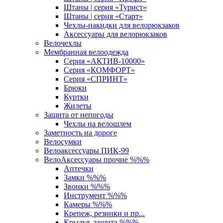
Штаны | серия «Турист»
Штаны | серия «Старт»
Чехлы-накидки для велорюкзаков
Аксессуары для велорюкзаков
Велочехлы
Мембранная велоодежда
Серия «АКТИВ-10000»
Серия «КОМФОРТ»
Серия «СПРИНТ»
Брюки
Куртки
Жилеты
Защита от непогоды
Чехлы на велошлем
Заметность на дороге
Велосумки
Велоаксессуары ПИК-99
ВелоАксессуары прочие %%%
Аптечки
Замки %%%
Звонки %%%
Инструмент %%%
Камеры %%%
Крепеж, резинки и пр...
Крылья, защита %%%