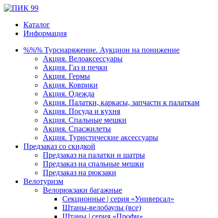
Каталог
Информация
%%% Турснаряжение. Аукцион на понижение
Акция. Велоаксессуары
Акция. Газ и печки
Акция. Гермы
Акция. Коврики
Акция. Одежда
Акция. Палатки, каркасы, запчасти к палаткам
Акция. Посуда и кухня
Акция. Спальные мешки
Акция. Спасжилеты
Акция. Туристические аксессуары
Предзаказ со скидкой
Предзаказ на палатки и шатры
Предзаказ на спальные мешки
Предзаказ на рюкзаки
Велотуризм
Велорюкзаки багажные
Секционные | серия «Универсал»
Штаны-велобаулы (все)
Штаны | серия «Профи»