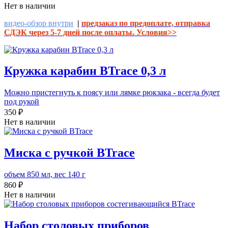
Нет в наличии
видео-обзор внутри
|
предзаказ по предоплате, отправка
СДЭК через 5-7 дней после оплаты. Условия>>
Кружка карабин BTrace 0,3 л
Можно пристегнуть к поясу или лямке рюкзака - всегда будет
под рукой
350 ₽
Нет в наличии
Миска с ручкой BTrace
объем 850 мл, вес 140 г
860 ₽
Нет в наличии
Набор столовых приборов