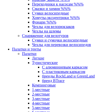
Переходники к насосам %%%
Смазки и химия %%%
Сумки велосипедные
Хомуты-эксцентрики %%%
Фонари %%%
Чехлы для велорюкзаков
Чехлы на шлемы
Снаряжение для велотуров
Сумки и сумочки велосипедные
Чехлы для перевозки велосипедов
Палатки и тенты
Палатки
Легкие
Туристические
С алюминиевым каркасом
С пластиковым каркасом
бренды RockLand и GreenLand
бренд BTrace
Кемпинговые
1-местные
2-местные
3-местные
4-местные
5-местные