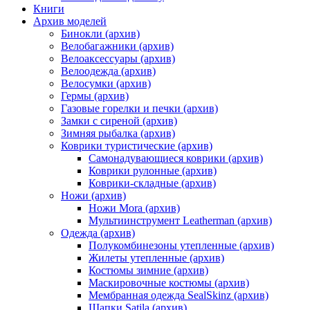
Книги
Архив моделей
Бинокли (архив)
Велобагажники (архив)
Велоаксессуары (архив)
Велоодежда (архив)
Велосумки (архив)
Гермы (архив)
Газовые горелки и печки (архив)
Замки с сиреной (архив)
Зимняя рыбалка (архив)
Коврики туристические (архив)
Самонадувающиеся коврики (архив)
Коврики рулонные (архив)
Коврики-складные (архив)
Ножи (архив)
Ножи Mora (архив)
Мультиинструмент Leatherman (архив)
Одежда (архив)
Полукомбинезоны утепленные (архив)
Жилеты утепленные (архив)
Костюмы зимние (архив)
Маскировочные костюмы (архив)
Мембранная одежда SealSkinz (архив)
Шапки Satila (архив)