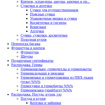
Крепеж, эспандеры, шнуры, крючки и пр...
Сумочки и аптечки
Сумки для путешественников
Поясные сумки
Упаковочные мешки и сумки
Косметички и гигиена
Кошельки
Аптечки
Сумки, сумочки, косметички
Походная кухня
Переноска багажа
Фурнитура и крепеж
Фурнитура
Шнуры
Подарочные сертификаты
Распродажа. Гермы
Гермокошельки, гермочехлы и гермопакеты
Гермовкладыши в рюкзаки
Гермомешки и гермоупаковки из ПВХ-ткани
(тезы) %%%
Гермосумки и гермобаулы %%%
Герморюкзаки (драйбэги) %%%
Распродажа. Посуда, кухня, газ
Посуда и кухня
Котелки и чайники