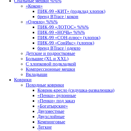
Спальные мешки %%%
«Кокон»
ПИК-99 «КИТ» (подклад хлопок)
бренд BTrace | кокон
«Одеяло» %%%
ПИК-99 «ЛОТОС» %%%
ПИК-99 «НОЧЬ» %%%
ПИК-99 «СОН-плюс» (хлопок)
ПИК-99 «СонИкс» (хлопок)
бренд BTrace | одеяло
Детские и подростковые
Большие (XL и XXL)
С хлопковой подкладкой
Компрессионные мешки
Вкладыши
Коврики
Походные коврики
Коврик-кресло (сидушка-развалюшка)
«Пенки» рулонные
«Пенки» под заказ
«Богатырские»
Двухместные
Двухслойные
Кемпинговые
Легкие