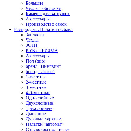
Большие
Чехлы - оболочки
Камеры для ватрушек
Аксессуары
Производство санок
Распродажа. Палатки рыбака
Запчасти
Чехлы
ЗОНТ
КУБ / ПРИЗМА
Аксессуары
Пол (дно)
бренд "Пингвин"
бренд "Лотос"
1-местные
2-местные
3-местные
4-6-местные
Однослойные
Двухслойные
Трехслойные
Дышащие
Дуговые <архив>
Палатки "автомат"
C выводом под печку