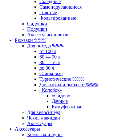
Складные
Самонадувающиеся
Толстые
Фольгированные
Сидушки
Подушки
Аксессуары и чехлы
Рюкзаки %%%
Для похода %%%
от 100 л
60 — 90 л
30 — 55 л
до 30 л
Станковые
Туристические %%%
Для охоты и рыбалки %%%
«Колобок»
«Сидор»
Дачные
Камуфляжные
Для велосипеда
Чехлы-накидки
Аксессуары
Аксессуары
Компасы и лупы