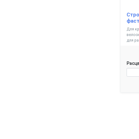
Стро
фаст
Для кр
велоси
для р
Расцв