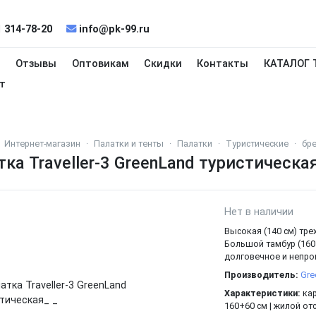
 314-78-20
info@pk-99.ru
и
Отзывы
Оптовикам
Скидки
Контакты
КАТАЛОГ 
т
Интернет-магазин
Палатки и тенты
Палатки
Туристические
бре
ка Traveller-3 GreenLand туристическа
Нет в наличии
Высокая (140 см) тре
Большой тамбур (160 
долговечное и непро
Производитель:
Gre
Характеристики:
кар
160+60 см | жилой отс