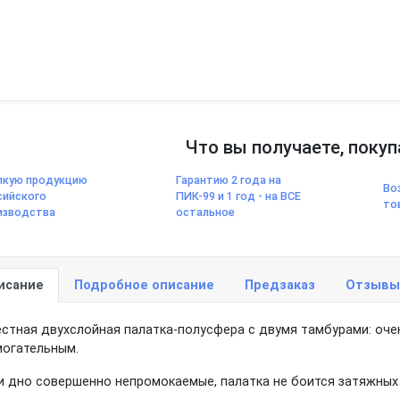
Что вы получаете, покуп
пкую продукцию
Гарантию 2 года на
Во
сийского
ПИК-99 и 1 год - на ВСЕ
то
изводства
остальное
исание
Подробное описание
Предзаказ
Отзывы
естная двухслойная палатка-полусфера c двумя тамбурами: оче
огательным.
и дно совершенно непромокаемые, палатка не боится затяжных