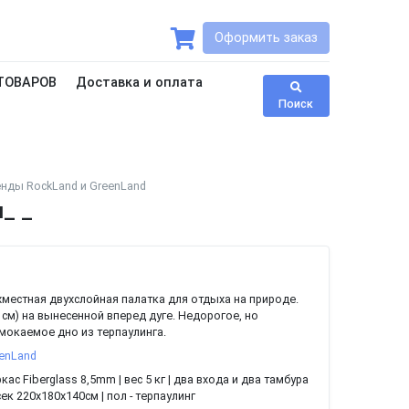
Оформить заказ
ТОВАРОВ
Доставка и оплата
Поиск
нды RockLand и GreenLand
я_ _
хместная двухслойная палатка для отдыха на природе.
см) на вынесенной вперед дуге. Недорогое, но
мокаемое дно из терпаулинга.
enLand
кас Fiberglass 8,5mm | вес 5 кг | два входа и два тамбура
ек 220х180х140см | пол - терпаулинг