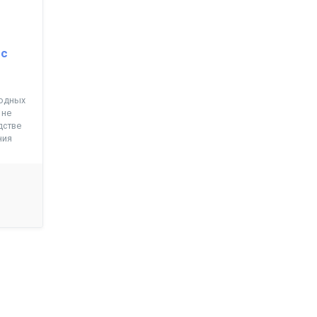
 с
ходных
 не
дстве
ния