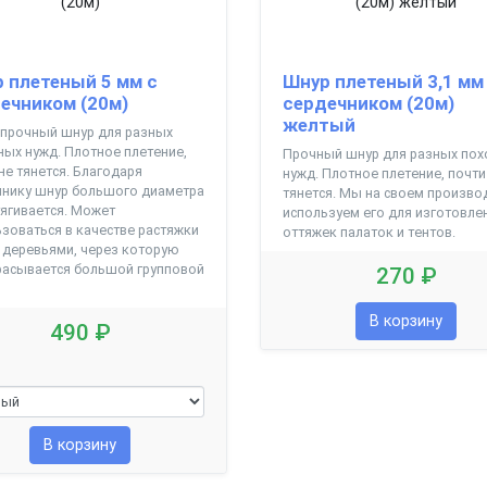
 плетеный 5 мм с
Шнур плетеный 3,1 мм
ечником (20м)
сердечником (20м)
желтый
 прочный шнур для разных
ых нужд. Плотное плетение,
Прочный шнур для разных по
не тянется. Благодаря
нужд. Плотное плетение, почти
чнику шнур большого диаметра
тянется. Мы на своем произво
ягивается. Может
используем его для изготовле
зоваться в качестве растяжки
оттяжек палаток и тентов.
 деревьями, через которую
расывается большой групповой
270 ₽
В корзину
490 ₽
В корзину