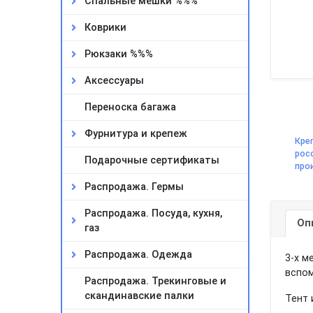
Спальные мешки %%%
Коврики
Рюкзаки %%%
Аксессуары
Переноска багажа
Фурнитура и крепеж
Кре
рос
Подарочные сертификаты
про
Распродажа. Гермы
Распродажа. Посуда, кухня,
Оп
газ
Распродажа. Одежда
3-х м
вспом
Распродажа. Трекинговые и
скандинавские палки
Тент 