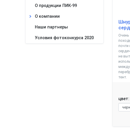
О продукции ПИК-99
О компании
Шнур
серд
Наши партнеры
Очень
Условия фотоконкурса 2020
походн
почти 
серде
не выт
исполь
между
переб
тент.
цвет: