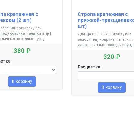
па крепежная с
Стропа крепежная с
ексом (2 шт)
пряжкой-трехщелевко
шт)
епления к рюкзаку или
педу коврика, палатки и пр |
Для крепления к рюкзаку или
азличных походных нужд
велосипеду коврика, палатки и 
для различных походных нужд
380 ₽
320 ₽
етка:
Расцветка:
В корзину
В корзину