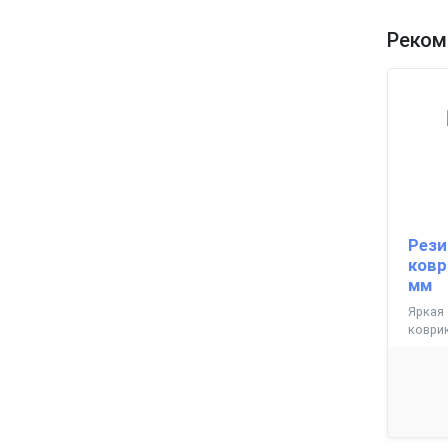
Реком
Рези
ковр
мм
Яркая 
коврик