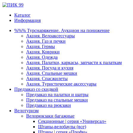
Каталог
Информация
%%% Турснаряжение. Аукцион на понижение
Акция. Велоаксессуары
Акция. Газ и печки
Акция. Гермы
Акция. Коврики
Акция. Одежда
Акция. Палатки, каркасы, запчасти к палаткам
Акция. Посуда и кухня
Акция. Спальные мешки
Акция. Спасжилеты
Акция. Туристические аксессуары
Предзаказ со скидкой
Предзаказ на палатки и шатры
Предзаказ на спальные мешки
Предзаказ на рюкзаки
Велотуризм
Велорюкзаки багажные
Секционные | серия «Универсал»
Штаны-велобаулы (все)
Штаны | серия «Профи»