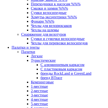
Переходники к насосам %%%
Смазки и химия %%%
Сумки велосипедные
Хомуты-эксцентрики %%%
Фонари %%%
Чехлы для велорюкзаков
Чехлы на шлемы
Снаряжение для велотуров
Сумки и сумочки велосипедные
Чехлы для перевозки велосипедов
Палатки и тенты
Палатки
Легкие
Туристические
С алюминиевым каркасом
С пластиковым каркасом
бренды RockLand и GreenLand
бренд BTrace
Кемпинговые
1-местные
2-местные
3-местные
4-местные
5-местные