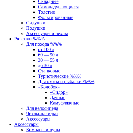
Складные
Самонадувающиеся
Толстые
Фольгированные
Сидушки
Подушки
Аксессуары и чехлы
Рюкзаки %%%
Для похода %%%
от 100 л
60 — 90 л
30 — 55 л
до 30 л
Станковые
Туристические %%%
Для охоты и рыбалки %%%
«Колобок»
«Сидор»
Дачные
Камуфляжные
Для велосипеда
Чехлы-накидки
Аксессуары
Аксессуары
Компасы и лупы