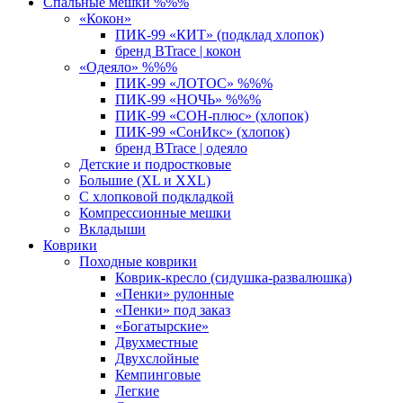
Спальные мешки %%%
«Кокон»
ПИК-99 «КИТ» (подклад хлопок)
бренд BTrace | кокон
«Одеяло» %%%
ПИК-99 «ЛОТОС» %%%
ПИК-99 «НОЧЬ» %%%
ПИК-99 «СОН-плюс» (хлопок)
ПИК-99 «СонИкс» (хлопок)
бренд BTrace | одеяло
Детские и подростковые
Большие (XL и XXL)
С хлопковой подкладкой
Компрессионные мешки
Вкладыши
Коврики
Походные коврики
Коврик-кресло (сидушка-развалюшка)
«Пенки» рулонные
«Пенки» под заказ
«Богатырские»
Двухместные
Двухслойные
Кемпинговые
Легкие