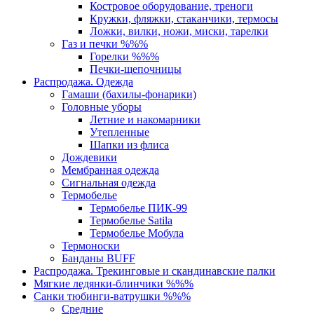
Костровое оборудование, треноги
Кружки, фляжки, стаканчики, термосы
Ложки, вилки, ножи, миски, тарелки
Газ и печки %%%
Горелки %%%
Печки-щепочницы
Распродажа. Одежда
Гамаши (бахилы-фонарики)
Головные уборы
Летние и накомарники
Утепленные
Шапки из флиса
Дождевики
Мембранная одежда
Сигнальная одежда
Термобелье
Термобелье ПИК-99
Термобелье Satila
Термобелье Мобула
Термоноски
Банданы BUFF
Распродажа. Трекинговые и скандинавские палки
Мягкие ледянки-блинчики %%%
Санки тюбинги-ватрушки %%%
Средние