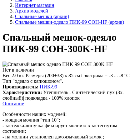
Интернет-магазин
Архив моделей
Спальные мешки (архив)
Спальные мешки-одеяло ПИК-99 СОН-HF (архив)
Спальный мешок-одеяло
ПИК-99 СОН-300K-HF
Нет в наличии
Вес 2.0 кг. Размеры (200+38) х 85 см t экстрима = -3 ... -8 °С
Тип "одеяло с капюшоном".
Производитель:
ПИК-99
Характеристики:
Утеплитель - Синтетический пух (3х-
слойный)| подкладка - 100% хлопок
Описание
Особенности наших моделей:
- мощная молния "тип 10";
- застежка-липучка фиксирует молнию в застегнутом
состоянии;
- на молнии установлен двухязычковый замок ;