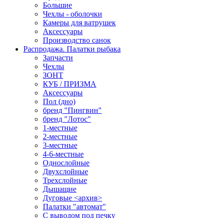
Большие
Чехлы - оболочки
Камеры для ватрушек
Аксессуары
Производство санок
Распродажа. Палатки рыбака
Запчасти
Чехлы
ЗОНТ
КУБ / ПРИЗМА
Аксессуары
Пол (дно)
бренд "Пингвин"
бренд "Лотос"
1-местные
2-местные
3-местные
4-6-местные
Однослойные
Двухслойные
Трехслойные
Дышащие
Дуговые <архив>
Палатки "автомат"
C выводом под печку