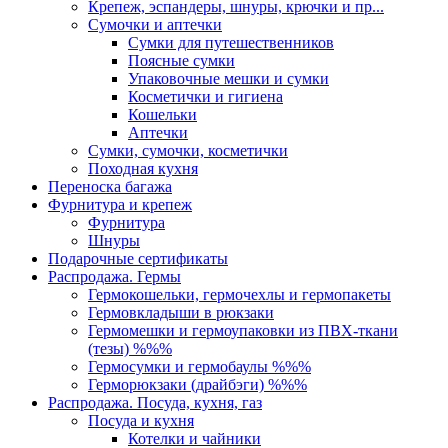
Крепеж, эспандеры, шнуры, крючки и пр...
Сумочки и аптечки
Сумки для путешественников
Поясные сумки
Упаковочные мешки и сумки
Косметички и гигиена
Кошельки
Аптечки
Сумки, сумочки, косметички
Походная кухня
Переноска багажа
Фурнитура и крепеж
Фурнитура
Шнуры
Подарочные сертификаты
Распродажа. Гермы
Гермокошельки, гермочехлы и гермопакеты
Гермовкладыши в рюкзаки
Гермомешки и гермоупаковки из ПВХ-ткани
(тезы) %%%
Гермосумки и гермобаулы %%%
Герморюкзаки (драйбэги) %%%
Распродажа. Посуда, кухня, газ
Посуда и кухня
Котелки и чайники