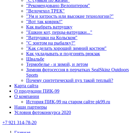
"С сумкой по жизни"
"Рекомендовано Велопитером"
"Велочехол ТРЕК"
"Ум и хитрость или высокие технологии?"
"Вот так коврик!"
Как выбрать ватрушку
"Ешкин кот, перцы-ватрушки..."
"Ватрушки на Кольском"
"С зонтом на рыбалку?"
"Как сделать хороший зимний костюм"
Как укладывать и подгонять рюкзак
Швальбе
Термобелье - и зимой, и летом
Зимняя фотосессия в перчатках SealSkinz Outdoors
Sports
Почему синтетический пух такой теплый?
Карта сайта
О продукции ПИК-99
О компании
История ПИК-99 на старом сайте pk99.ru
Наши партнеры
Условия фотоконкурса 2020
+7 921 314-78-20
Главная