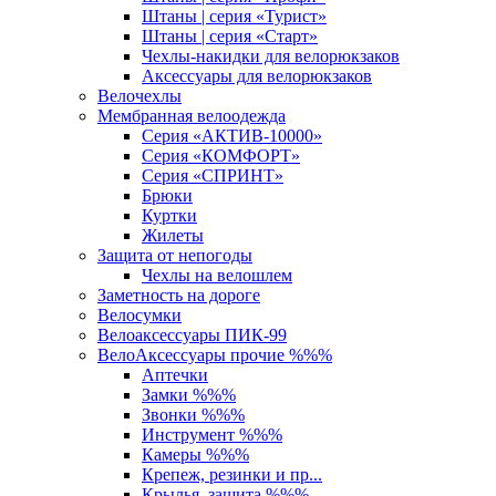
Штаны | серия «Турист»
Штаны | серия «Старт»
Чехлы-накидки для велорюкзаков
Аксессуары для велорюкзаков
Велочехлы
Мембранная велоодежда
Серия «АКТИВ-10000»
Серия «КОМФОРТ»
Серия «СПРИНТ»
Брюки
Куртки
Жилеты
Защита от непогоды
Чехлы на велошлем
Заметность на дороге
Велосумки
Велоаксессуары ПИК-99
ВелоАксессуары прочие %%%
Аптечки
Замки %%%
Звонки %%%
Инструмент %%%
Камеры %%%
Крепеж, резинки и пр...
Крылья, защита %%%