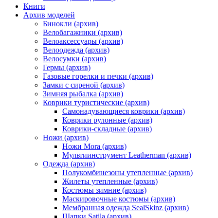
Книги
Архив моделей
Бинокли (архив)
Велобагажники (архив)
Велоаксессуары (архив)
Велоодежда (архив)
Велосумки (архив)
Гермы (архив)
Газовые горелки и печки (архив)
Замки с сиреной (архив)
Зимняя рыбалка (архив)
Коврики туристические (архив)
Самонадувающиеся коврики (архив)
Коврики рулонные (архив)
Коврики-складные (архив)
Ножи (архив)
Ножи Mora (архив)
Мультиинструмент Leatherman (архив)
Одежда (архив)
Полукомбинезоны утепленные (архив)
Жилеты утепленные (архив)
Костюмы зимние (архив)
Маскировочные костюмы (архив)
Мембранная одежда SealSkinz (архив)
Шапки Satila (архив)