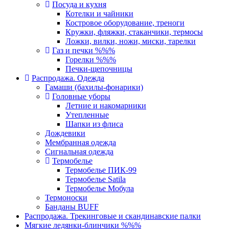
Посуда и кухня
Котелки и чайники
Костровое оборудование, треноги
Кружки, фляжки, стаканчики, термосы
Ложки, вилки, ножи, миски, тарелки
Газ и печки %%%
Горелки %%%
Печки-щепочницы
Распродажа. Одежда
Гамаши (бахилы-фонарики)
Головные уборы
Летние и накомарники
Утепленные
Шапки из флиса
Дождевики
Мембранная одежда
Сигнальная одежда
Термобелье
Термобелье ПИК-99
Термобелье Satila
Термобелье Мобула
Термоноски
Банданы BUFF
Распродажа. Трекинговые и скандинавские палки
Мягкие ледянки-блинчики %%%