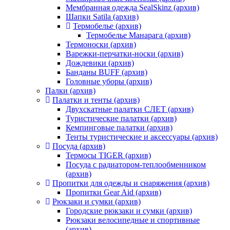
Мембранная одежда SealSkinz (архив)
Шапки Satila (архив)
Термобелье (архив)
Термобелье Манарага (архив)
Термоноски (архив)
Варежки-перчатки-носки (архив)
Дождевики (архив)
Банданы BUFF (архив)
Головные уборы (архив)
Палки (архив)
Палатки и тенты (архив)
Двухскатные палатки СЛЕТ (архив)
Туристические палатки (архив)
Кемпинговые палатки (архив)
Тенты туристические и аксессуары (архив)
Посуда (архив)
Термосы TIGER (архив)
Посуда с радиатором-теплообменником
(архив)
Пропитки для одежды и снаряжения (архив)
Пропитки Gear Aid (архив)
Рюкзаки и сумки (архив)
Городские рюкзаки и сумки (архив)
Рюкзаки велосипедные и спортивные
(архив)