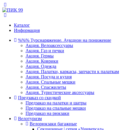
Каталог
Информация
%%% Турснаряжение. Аукцион на понижение
Акция. Велоаксессуары
Акция. Газ и печки
Акция. Гермы
Акция. Коврики
Акция. Одежда
Акция. Палатки, каркасы, запчасти к палаткам
Акция. Посуда и кухня
Акция. Спальные мешки
Акция. Спасжилеты
Акция. Туристические аксессуары
Предзаказ со скидкой
Предзаказ на палатки и шатры
Предзаказ на спальные мешки
Предзаказ на рюкзаки
Велотуризм
Велорюкзаки багажные
Секционные | серия «Универсал»