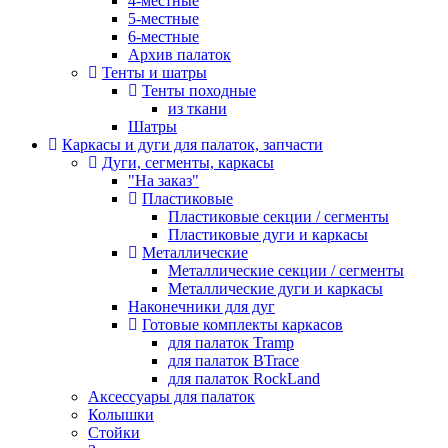
4-местные
5-местные
6-местные
Архив палаток
Тенты и шатры
Тенты походные
из ткани
Шатры
Каркасы и дуги для палаток, запчасти
Дуги, сегменты, каркасы
"На заказ"
Пластиковые
Пластиковые секции / сегменты
Пластиковые дуги и каркасы
Металлические
Металлические секции / сегменты
Металлические дуги и каркасы
Наконечники для дуг
Готовые комплекты каркасов
для палаток Tramp
для палаток BTrace
для палаток RockLand
Аксессуары для палаток
Колышки
Стойки