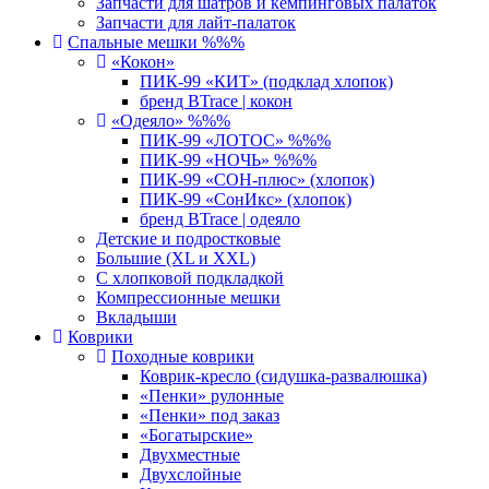
Запчасти для шатров и кемпинговых палаток
Запчасти для лайт-палаток
Спальные мешки %%%
«Кокон»
ПИК-99 «КИТ» (подклад хлопок)
бренд BTrace | кокон
«Одеяло» %%%
ПИК-99 «ЛОТОС» %%%
ПИК-99 «НОЧЬ» %%%
ПИК-99 «СОН-плюс» (хлопок)
ПИК-99 «СонИкс» (хлопок)
бренд BTrace | одеяло
Детские и подростковые
Большие (XL и XXL)
С хлопковой подкладкой
Компрессионные мешки
Вкладыши
Коврики
Походные коврики
Коврик-кресло (сидушка-развалюшка)
«Пенки» рулонные
«Пенки» под заказ
«Богатырские»
Двухместные
Двухслойные