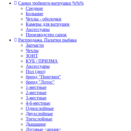
Санки тюбинги-ватрушки %%%
Средние
Большие
Чехлы - оболочки
Камеры для ватрушек
Аксессуары
Производство санок
Распродажа. Палатки рыбака
Запчасти
Чехлы
ЗОНТ
КУБ / ПРИЗМА
Аксессуары
Пол (дно)
бренд "Пингвин"
бренд "Лотос"
1-местные
2-местные
3-местные
4-6-местные
Однослойные
Двухслойные
Трехслойные
Дышащие
Дуговые <архив>