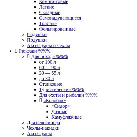
Кемпинговые
Легкие
Складные
Самонадувающиеся
Толстые
Фольгированные
Сидушки
Подушки
Аксессуары и чехлы
Рюкзаки %%%
Для похода %%%
от 100 л
60 — 90 л
30 — 55 л
до 30 л
Станковые
Туристические %%%
Для охоты и рыбалки %%%
«Колобок»
«Сидор»
Дачные
Камуфляжные
Для велосипеда
Чехлы-накидки
Аксессуары