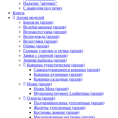
Палатки "автомат"
C выводом под печку
Книги
Архив моделей
Бинокли (архив)
Велобагажники (архив)
Велоаксессуары (архив)
Велоодежда (архив)
Велосумки (архив)
Гермы (архив)
Газовые горелки и печки (архив)
Замки с сиреной (архив)
Зимняя рыбалка (архив)
Коврики туристические (архив)
Самонадувающиеся коврики (архив)
Коврики рулонные (архив)
Коврики-складные (архив)
Ножи (архив)
Ножи Mora (архив)
Мультиинструмент Leatherman (архив)
Одежда (архив)
Полукомбинезоны утепленные (архив)
Жилеты утепленные (архив)
Костюмы зимние (архив)
Маскировочные костюмы (архив)