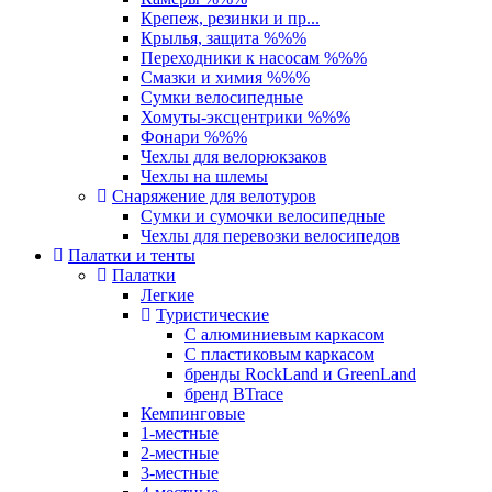
Крепеж, резинки и пр...
Крылья, защита %%%
Переходники к насосам %%%
Смазки и химия %%%
Сумки велосипедные
Хомуты-эксцентрики %%%
Фонари %%%
Чехлы для велорюкзаков
Чехлы на шлемы
Снаряжение для велотуров
Сумки и сумочки велосипедные
Чехлы для перевозки велосипедов
Палатки и тенты
Палатки
Легкие
Туристические
С алюминиевым каркасом
С пластиковым каркасом
бренды RockLand и GreenLand
бренд BTrace
Кемпинговые
1-местные
2-местные
3-местные