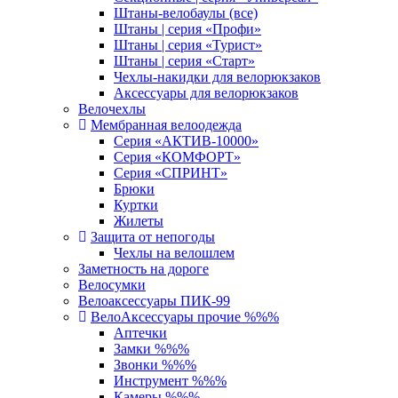
Штаны-велобаулы (все)
Штаны | серия «Профи»
Штаны | серия «Турист»
Штаны | серия «Старт»
Чехлы-накидки для велорюкзаков
Аксессуары для велорюкзаков
Велочехлы
Мембранная велоодежда
Серия «АКТИВ-10000»
Серия «КОМФОРТ»
Серия «СПРИНТ»
Брюки
Куртки
Жилеты
Защита от непогоды
Чехлы на велошлем
Заметность на дороге
Велосумки
Велоаксессуары ПИК-99
ВелоАксессуары прочие %%%
Аптечки
Замки %%%
Звонки %%%
Инструмент %%%
Камеры %%%