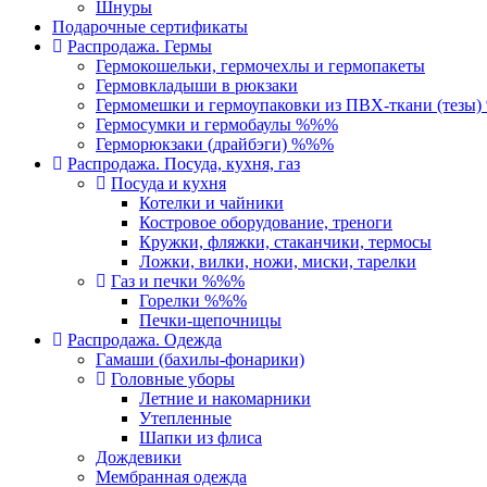
Шнуры
Подарочные сертификаты
Распродажа. Гермы
Гермокошельки, гермочехлы и гермопакеты
Гермовкладыши в рюкзаки
Гермомешки и гермоупаковки из ПВХ-ткани (тезы
Гермосумки и гермобаулы %%%
Герморюкзаки (драйбэги) %%%
Распродажа. Посуда, кухня, газ
Посуда и кухня
Котелки и чайники
Костровое оборудование, треноги
Кружки, фляжки, стаканчики, термосы
Ложки, вилки, ножи, миски, тарелки
Газ и печки %%%
Горелки %%%
Печки-щепочницы
Распродажа. Одежда
Гамаши (бахилы-фонарики)
Головные уборы
Летние и накомарники
Утепленные
Шапки из флиса
Дождевики
Мембранная одежда