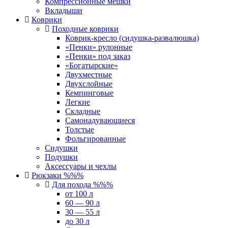
Компрессионные мешки
Вкладыши
Коврики
Походные коврики
Коврик-кресло (сидушка-развалюшка)
«Пенки» рулонные
«Пенки» под заказ
«Богатырские»
Двухместные
Двухслойные
Кемпинговые
Легкие
Складные
Самонадувающиеся
Толстые
Фольгированные
Сидушки
Подушки
Аксессуары и чехлы
Рюкзаки %%%
Для похода %%%
от 100 л
60 — 90 л
30 — 55 л
до 30 л