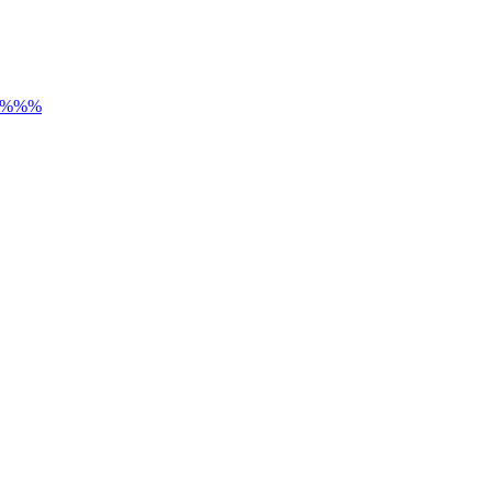
) %%%