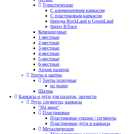
Туристические
С алюминиевым каркасом
С пластиковым каркасом
бренды RockLand и GreenLand
бренд BTrace
Кемпинговые
1-местные
2-местные
3-местные
4-местные
5-местные
6-местные
Архив палаток
Тенты и шатры
Тенты походные
из ткани
Шатры
Каркасы и дуги для палаток, запчасти
Дуги, сегменты, каркасы
"На заказ"
Пластиковые
Пластиковые секции / сегменты
Пластиковые дуги и каркасы
Металлические