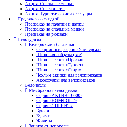
Акция. Спальные мешки
Акция. Спасжилеты
Акция. Туристические аксессуары
Предзаказ со скидкой
Предзаказ на палатки и шатры
Предзаказ на спальные мешки
Предзаказ на рюкзаки
Велотуризм
Велорюкзаки багажные
Секционные | серия «Универсал»
Штаны-велобаулы (все)
Штаны | серия «Профи»
Штаны | серия «Турист»
Штаны | серия «Старт»
Чехлы-накидки для велорюкзаков
Аксессуары для велорюкзаков
Велочехлы
Мембранная велоодежда
Серия «АКТИВ-10000»
Серия «КОМФОРТ»
Серия «СПРИНТ»
Брюки
Куртки
Жилеты
Защита от непогоды