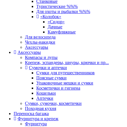
Станковые
Туристические %%%
Для охоты и рыбалки %%%
«Колобок»
«Сидор»
Дачные
Камуфляжные
Для велосипеда
Чехлы-накидки
Аксессуары
Аксессуары
Компасы и лупы
Крепеж, эспандеры, шнуры, крючки и пр...
Сумочки и аптечки
Сумки для путешественников
Поясные сумки
Упаковочные мешки и сумки
Косметички и гигиена
Кошельки
Аптечки
Сумки, сумочки, косметички
Походная кухня
Переноска багажа
Фурнитура и крепеж
Фурнитура