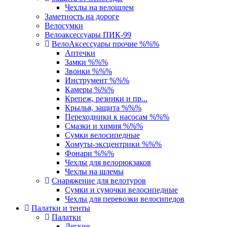
Чехлы на велошлем
Заметность на дороге
Велосумки
Велоаксессуары ПИК-99
ВелоАксессуары прочие %%%
Аптечки
Замки %%%
Звонки %%%
Инструмент %%%
Камеры %%%
Крепеж, резинки и пр...
Крылья, защита %%%
Переходники к насосам %%%
Смазки и химия %%%
Сумки велосипедные
Хомуты-эксцентрики %%%
Фонари %%%
Чехлы для велорюкзаков
Чехлы на шлемы
Снаряжение для велотуров
Сумки и сумочки велосипедные
Чехлы для перевозки велосипедов
Палатки и тенты
Палатки
Легкие