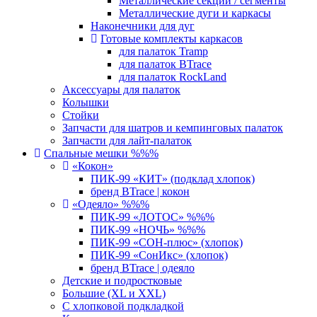
Металлические секции / сегменты
Металлические дуги и каркасы
Наконечники для дуг
Готовые комплекты каркасов
для палаток Tramp
для палаток BTrace
для палаток RockLand
Аксессуары для палаток
Колышки
Стойки
Запчасти для шатров и кемпинговых палаток
Запчасти для лайт-палаток
Спальные мешки %%%
«Кокон»
ПИК-99 «КИТ» (подклад хлопок)
бренд BTrace | кокон
«Одеяло» %%%
ПИК-99 «ЛОТОС» %%%
ПИК-99 «НОЧЬ» %%%
ПИК-99 «СОН-плюс» (хлопок)
ПИК-99 «СонИкс» (хлопок)
бренд BTrace | одеяло
Детские и подростковые
Большие (XL и XXL)
С хлопковой подкладкой