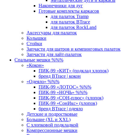
Металлические дуги и каркасы
Наконечники для дуг
Готовые комплекты каркасов
для палаток Tramp
для палаток BTrace
для палаток RockLand
Аксессуары для палаток
Колышки
Стойки
Запчасти для шатров и кемпинговых палаток
Запчасти для лайт-палаток
Спальные мешки %%%
«Кокон»
ПИК-99 «КИТ» (подклад хлопок)
бренд BTrace | кокон
«Одеяло» %%%
ПИК-99 «ЛОТОС» %%%
ПИК-99 «НОЧЬ» %%%
ПИК-99 «СОН-плюс» (хлопок)
ПИК-99 «СонИкс» (хлопок)
бренд BTrace | одеяло
Детские и подростковые
Большие (XL и XXL)
С хлопковой подкладкой
Компрессионные мешки