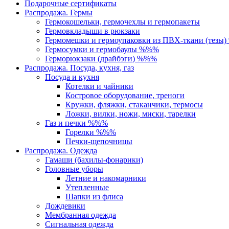
Подарочные сертификаты
Распродажа. Гермы
Гермокошельки, гермочехлы и гермопакеты
Гермовкладыши в рюкзаки
Гермомешки и гермоупаковки из ПВХ-ткани (тезы
Гермосумки и гермобаулы %%%
Герморюкзаки (драйбэги) %%%
Распродажа. Посуда, кухня, газ
Посуда и кухня
Котелки и чайники
Костровое оборудование, треноги
Кружки, фляжки, стаканчики, термосы
Ложки, вилки, ножи, миски, тарелки
Газ и печки %%%
Горелки %%%
Печки-щепочницы
Распродажа. Одежда
Гамаши (бахилы-фонарики)
Головные уборы
Летние и накомарники
Утепленные
Шапки из флиса
Дождевики
Мембранная одежда
Сигнальная одежда