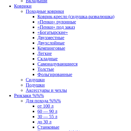
Вкладыши
Коврики
Походные коврики
Коврик-кресло (сидушка-развалюшка)
«Пенки» рулонные
«Пенки» под заказ
«Богатырские»
Двухместные
Двухслойные
Кемпинговые
Легкие
Складные
Самонадувающиеся
Толстые
Фольгированные
Сидушки
Подушки
Аксессуары и чехлы
Рюкзаки %%%
Для похода %%%
от 100 л
60 — 90 л
30 — 55 л
до 30 л
Станковые