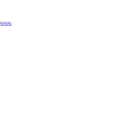
) %%%