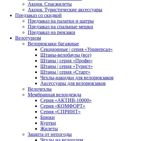
Акция. Спасжилеты
Акция. Туристические аксессуары
Предзаказ со скидкой
Предзаказ на палатки и шатры
Предзаказ на спальные мешки
Предзаказ на рюкзаки
Велотуризм
Велорюкзаки багажные
Секционные | серия «Универсал»
Штаны-велобаулы (все)
Штаны | серия «Профи»
Штаны | серия «Турист»
Штаны | серия «Старт»
Чехлы-накидки для велорюкзаков
Аксессуары для велорюкзаков
Велочехлы
Мембранная велоодежда
Серия «АКТИВ-10000»
Серия «КОМФОРТ»
Серия «СПРИНТ»
Брюки
Куртки
Жилеты
Защита от непогоды
Чехлы на велошлем