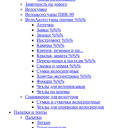
Заметность на дороге
Велосумки
Велоаксессуары ПИК-99
ВелоАксессуары прочие %%%
Аптечки
Замки %%%
Звонки %%%
Инструмент %%%
Камеры %%%
Крепеж, резинки и пр...
Крылья, защита %%%
Переходники к насосам %%%
Смазки и химия %%%
Сумки велосипедные
Хомуты-эксцентрики %%%
Фонари %%%
Чехлы для велорюкзаков
Чехлы на шлемы
Снаряжение для велотуров
Сумки и сумочки велосипедные
Чехлы для перевозки велосипедов
Палатки и тенты
Палатки
Легкие
Туристические