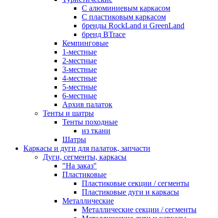
С алюминиевым каркасом
С пластиковым каркасом
бренды RockLand и GreenLand
бренд BTrace
Кемпинговые
1-местные
2-местные
3-местные
4-местные
5-местные
6-местные
Архив палаток
Тенты и шатры
Тенты походные
из ткани
Шатры
Каркасы и дуги для палаток, запчасти
Дуги, сегменты, каркасы
"На заказ"
Пластиковые
Пластиковые секции / сегменты
Пластиковые дуги и каркасы
Металлические
Металлические секции / сегменты