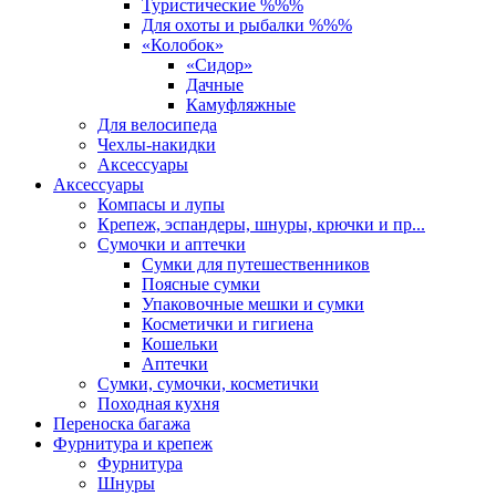
Туристические %%%
Для охоты и рыбалки %%%
«Колобок»
«Сидор»
Дачные
Камуфляжные
Для велосипеда
Чехлы-накидки
Аксессуары
Аксессуары
Компасы и лупы
Крепеж, эспандеры, шнуры, крючки и пр...
Сумочки и аптечки
Сумки для путешественников
Поясные сумки
Упаковочные мешки и сумки
Косметички и гигиена
Кошельки
Аптечки
Сумки, сумочки, косметички
Походная кухня
Переноска багажа
Фурнитура и крепеж
Фурнитура
Шнуры