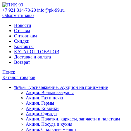
+7 921 314-78-20
info@pk-99.ru
Оформить заказ
Новости
Отзывы
Оптовикам
Скидки
Контакты
КАТАЛОГ ТОВАРОВ
Доставка и оплата
Возврат
Поиск
Каталог товаров
%%% Турснаряжение. Аукцион на понижение
Акция. Велоаксессуары
Акция. Газ и печки
Акция. Гермы
Акция. Коврики
Акция. Одежда
Акция. Палатки, каркасы, запчасти к палаткам
Акция. Посуда и кухня
Акция. Спальные мешки