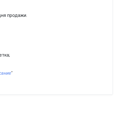
 дня продажи.
етка;
сание
"