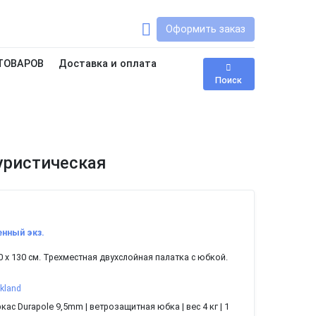
Оформить заказ
ТОВАРОВ
Доставка и оплата
Поиск
уристическая
енный экз.
0 х 130 см. Трехместная двухслойная палатка с юбкой.
kland
кас Durapole 9,5mm | ветрозащитная юбка | вес 4 кг | 1