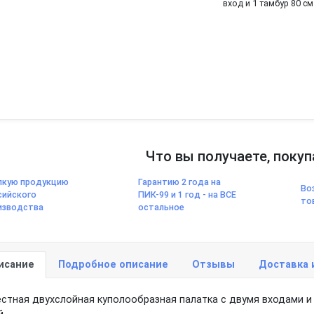
вход и 1 тамбур 80 см
Что вы получаете, покуп
пкую продукцию
Гарантию 2 года на
Во
сийского
ПИК-99 и 1 год - на ВСЕ
то
изводства
остальное
исание
Подробное описание
Отзывы
Доставка 
естная двухслойная куполообразная палатка с двумя входами 