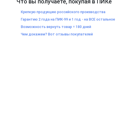
Что вы получаете, покупая в ПИКе
Крепкую продукцию российского производства
Гарантию 2 года на ПИК-99 и 1 год - на ВСЕ остальное
Возможность вернуть товар = 180 дней
Чем докажем? Вот отзывы покупателей
Санкт-Петербург, Старо-Петергофский пр., д. 40, БЦ "Партнер"
корпус лит. А, офис № 427, 4 этаж
Работаем по будням, 14:00 - 18:00