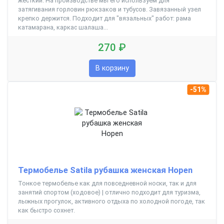
жесткий. На производстве мы его используем для
затягивания горловин рюкзаков и тубусов. Завязанный узел
крепко держится. Подходит для "вязальных" работ: рама
катамарана, каркас шалаша...
270 ₽
В корзину
-51%
Термобелье Satila рубашка женская Hopen
Тонкое термобелье как для повседневной носки, так и для
занятий спортом (ходовое) | отлично подходит для туризма,
лыжных прогулок, активного отдыха по холодной погоде, так
как быстро сохнет.