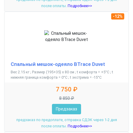
после оплаты.
Подробнее>>
-12%
Спальный мешок-одеяло BTrace Duvet
Вес 2.15 кг ; Размер (195+35) х 80 см ; t комфорта = +5°С ; t
нижняя граница комфорта = 0°С ; t экстрима = -15°С
7 750 ₽
8 850 ₽
Предзаказ
предзаказ по предоплате, отправка СДЭК через 1-2 дня
после оплаты.
Подробнее>>