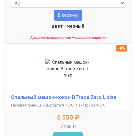
В корзину
цвет - черный
Аукцион на понижение —
условия акции >>
-9%
Спальный мешок-кокон BTrace Zero L size
t нижняя граница комфорта = +5°С ; t экстрима = 0°С
6 550 ₽
7 250 ₽