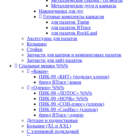
Металлические секции / сегменты
Металлические дуги и каркасы
Наконечники для дуг
Готовые комплекты каркасов
для палаток Tramp
для палаток BTrace
для палаток RockLand
Аксессуары для палаток
Колышки
Стойки
Запчасти для шатров и кемпинговых палаток
Запчасти для лайт-палаток
Спальные мешки %%%
«Кокон»
ПИК-99 «КИТ» (подклад хлопок)
бренд BTrace | кокон
«Одеяло» %%%
ПИК-99 «ЛОТОС» %%%
ПИК-99 «НОЧЬ» %%%
ПИК-99 «СОН-плюс» (хлопок)
ПИК-99 «СонИкс» (хлопок)
бренд BTrace | одеяло
Детские и подростковые
Большие (XL и XXL)
С хлопковой подкладкой