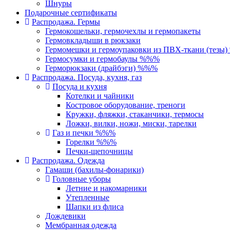
Шнуры
Подарочные сертификаты
Распродажа. Гермы
Гермокошельки, гермочехлы и гермопакеты
Гермовкладыши в рюкзаки
Гермомешки и гермоупаковки из ПВХ-ткани (тезы
Гермосумки и гермобаулы %%%
Герморюкзаки (драйбэги) %%%
Распродажа. Посуда, кухня, газ
Посуда и кухня
Котелки и чайники
Костровое оборудование, треноги
Кружки, фляжки, стаканчики, термосы
Ложки, вилки, ножи, миски, тарелки
Газ и печки %%%
Горелки %%%
Печки-щепочницы
Распродажа. Одежда
Гамаши (бахилы-фонарики)
Головные уборы
Летние и накомарники
Утепленные
Шапки из флиса
Дождевики
Мембранная одежда