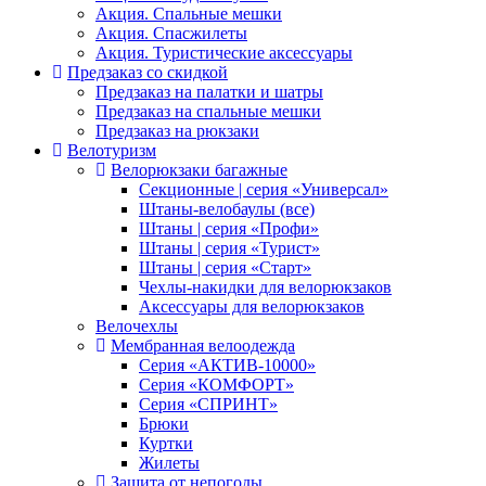
Акция. Спальные мешки
Акция. Спасжилеты
Акция. Туристические аксессуары
Предзаказ со скидкой
Предзаказ на палатки и шатры
Предзаказ на спальные мешки
Предзаказ на рюкзаки
Велотуризм
Велорюкзаки багажные
Секционные | серия «Универсал»
Штаны-велобаулы (все)
Штаны | серия «Профи»
Штаны | серия «Турист»
Штаны | серия «Старт»
Чехлы-накидки для велорюкзаков
Аксессуары для велорюкзаков
Велочехлы
Мембранная велоодежда
Серия «АКТИВ-10000»
Серия «КОМФОРТ»
Серия «СПРИНТ»
Брюки
Куртки
Жилеты
Защита от непогоды