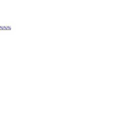
) %%%