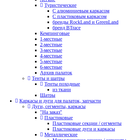
Туристические
С алюминиевым каркасом
С пластиковым каркасом
бренды RockLand и GreenLand
бренд BTrace
Кемпинговые
1-местные
2-местные
3-местные
4-местные
5-местные
6-местные
Архив палаток
Тенты и шатры
Тенты походные
из ткани
Шатры
Каркасы и дуги для палаток, запчасти
Дуги, сегменты, каркасы
"На заказ"
Пластиковые
Пластиковые секции / сегменты
Пластиковые дуги и каркасы
Металлические