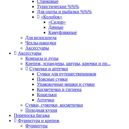
Станковые
Туристические %%%
Для охоты и рыбалки %%%
«Колобок»
«Сидор»
Дачные
Камуфляжные
Для велосипеда
Чехлы-накидки
Аксессуары
Аксессуары
Компасы и лупы
Крепеж, эспандеры, шнуры, крючки и пр...
Сумочки и аптечки
Сумки для путешественников
Поясные сумки
Упаковочные мешки и сумки
Косметички и гигиена
Кошельки
Аптечки
Сумки, сумочки, косметички
Походная кухня
Переноска багажа
Фурнитура и крепеж
Фурнитура