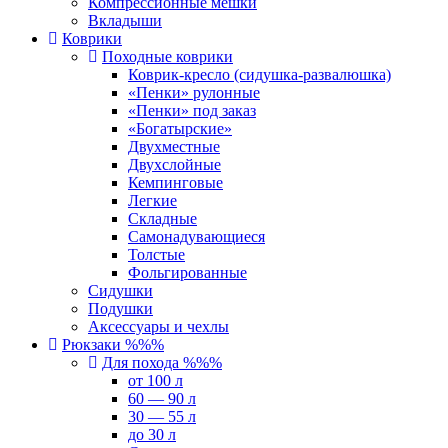
Компрессионные мешки
Вкладыши
Коврики
Походные коврики
Коврик-кресло (сидушка-развалюшка)
«Пенки» рулонные
«Пенки» под заказ
«Богатырские»
Двухместные
Двухслойные
Кемпинговые
Легкие
Складные
Самонадувающиеся
Толстые
Фольгированные
Сидушки
Подушки
Аксессуары и чехлы
Рюкзаки %%%
Для похода %%%
от 100 л
60 — 90 л
30 — 55 л
до 30 л