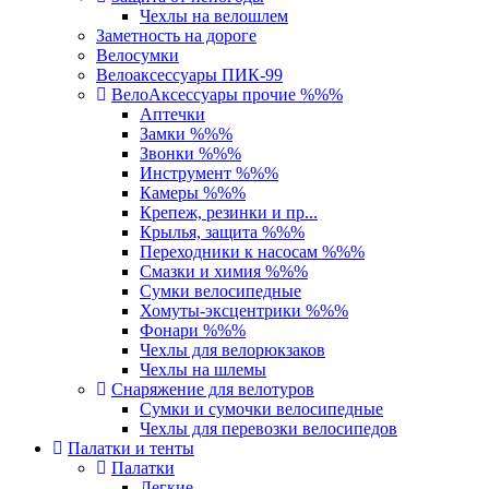
Чехлы на велошлем
Заметность на дороге
Велосумки
Велоаксессуары ПИК-99
ВелоАксессуары прочие %%%
Аптечки
Замки %%%
Звонки %%%
Инструмент %%%
Камеры %%%
Крепеж, резинки и пр...
Крылья, защита %%%
Переходники к насосам %%%
Смазки и химия %%%
Сумки велосипедные
Хомуты-эксцентрики %%%
Фонари %%%
Чехлы для велорюкзаков
Чехлы на шлемы
Снаряжение для велотуров
Сумки и сумочки велосипедные
Чехлы для перевозки велосипедов
Палатки и тенты
Палатки
Легкие