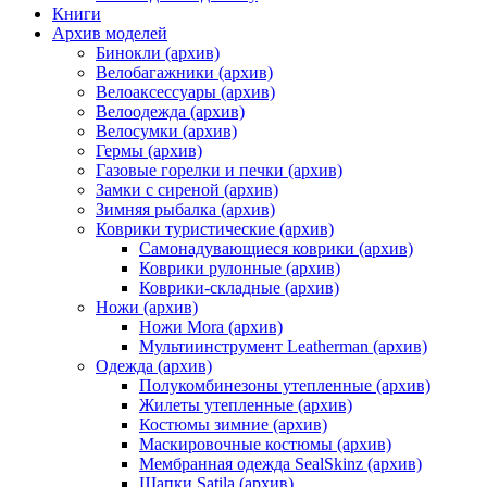
Книги
Архив моделей
Бинокли (архив)
Велобагажники (архив)
Велоаксессуары (архив)
Велоодежда (архив)
Велосумки (архив)
Гермы (архив)
Газовые горелки и печки (архив)
Замки с сиреной (архив)
Зимняя рыбалка (архив)
Коврики туристические (архив)
Самонадувающиеся коврики (архив)
Коврики рулонные (архив)
Коврики-складные (архив)
Ножи (архив)
Ножи Mora (архив)
Мультиинструмент Leatherman (архив)
Одежда (архив)
Полукомбинезоны утепленные (архив)
Жилеты утепленные (архив)
Костюмы зимние (архив)
Маскировочные костюмы (архив)
Мембранная одежда SealSkinz (архив)
Шапки Satila (архив)