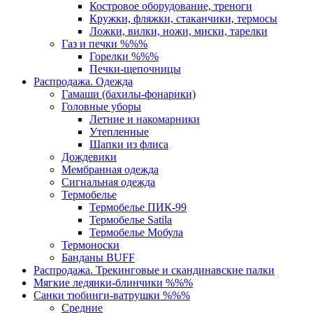
Костровое оборудование, треноги
Кружки, фляжки, стаканчики, термосы
Ложки, вилки, ножи, миски, тарелки
Газ и печки %%%
Горелки %%%
Печки-щепочницы
Распродажа. Одежда
Гамаши (бахилы-фонарики)
Головные уборы
Летние и накомарники
Утепленные
Шапки из флиса
Дождевики
Мембранная одежда
Сигнальная одежда
Термобелье
Термобелье ПИК-99
Термобелье Satila
Термобелье Мобула
Термоноски
Банданы BUFF
Распродажа. Трекинговые и скандинавские палки
Мягкие ледянки-блинчики %%%
Санки тюбинги-ватрушки %%%
Средние