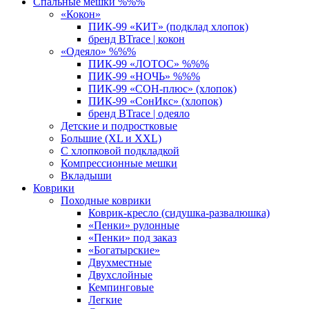
Спальные мешки %%%
«Кокон»
ПИК-99 «КИТ» (подклад хлопок)
бренд BTrace | кокон
«Одеяло» %%%
ПИК-99 «ЛОТОС» %%%
ПИК-99 «НОЧЬ» %%%
ПИК-99 «СОН-плюс» (хлопок)
ПИК-99 «СонИкс» (хлопок)
бренд BTrace | одеяло
Детские и подростковые
Большие (XL и XXL)
С хлопковой подкладкой
Компрессионные мешки
Вкладыши
Коврики
Походные коврики
Коврик-кресло (сидушка-развалюшка)
«Пенки» рулонные
«Пенки» под заказ
«Богатырские»
Двухместные
Двухслойные
Кемпинговые
Легкие