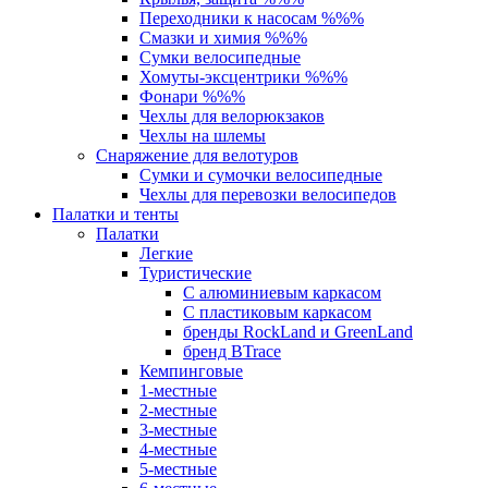
Переходники к насосам %%%
Смазки и химия %%%
Сумки велосипедные
Хомуты-эксцентрики %%%
Фонари %%%
Чехлы для велорюкзаков
Чехлы на шлемы
Снаряжение для велотуров
Сумки и сумочки велосипедные
Чехлы для перевозки велосипедов
Палатки и тенты
Палатки
Легкие
Туристические
С алюминиевым каркасом
С пластиковым каркасом
бренды RockLand и GreenLand
бренд BTrace
Кемпинговые
1-местные
2-местные
3-местные
4-местные
5-местные