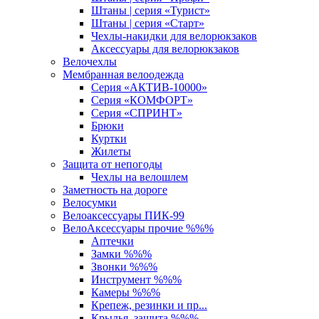
Штаны | серия «Турист»
Штаны | серия «Старт»
Чехлы-накидки для велорюкзаков
Аксессуары для велорюкзаков
Велочехлы
Мембранная велоодежда
Серия «АКТИВ-10000»
Серия «КОМФОРТ»
Серия «СПРИНТ»
Брюки
Куртки
Жилеты
Защита от непогоды
Чехлы на велошлем
Заметность на дороге
Велосумки
Велоаксессуары ПИК-99
ВелоАксессуары прочие %%%
Аптечки
Замки %%%
Звонки %%%
Инструмент %%%
Камеры %%%
Крепеж, резинки и пр...
Крылья, защита %%%