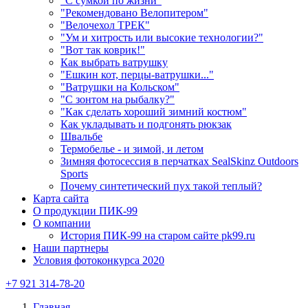
"С сумкой по жизни"
"Рекомендовано Велопитером"
"Велочехол ТРЕК"
"Ум и хитрость или высокие технологии?"
"Вот так коврик!"
Как выбрать ватрушку
"Ешкин кот, перцы-ватрушки..."
"Ватрушки на Кольском"
"С зонтом на рыбалку?"
"Как сделать хороший зимний костюм"
Как укладывать и подгонять рюкзак
Швальбе
Термобелье - и зимой, и летом
Зимняя фотосессия в перчатках SealSkinz Outdoors
Sports
Почему синтетический пух такой теплый?
Карта сайта
О продукции ПИК-99
О компании
История ПИК-99 на старом сайте pk99.ru
Наши партнеры
Условия фотоконкурса 2020
+7 921 314-78-20
Главная