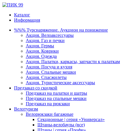
Каталог
Информация
%%% Турснаряжение. Аукцион на понижение
Акция. Велоаксессуары
Акция. Газ и печки
Акция. Гермы
Акция. Коврики
Акция. Одежда
Акция. Палатки, каркасы, запчасти к палаткам
Акция. Посуда и кухня
Акция. Спальные мешки
Акция. Спасжилеты
Акция. Туристические аксессуары
Предзаказ со скидкой
Предзаказ на палатки и шатры
Предзаказ на спальные мешки
Предзаказ на рюкзаки
Велотуризм
Велорюкзаки багажные
Секционные | серия «Универсал»
Штаны-велобаулы (все)
Штаны | серия «Профи»