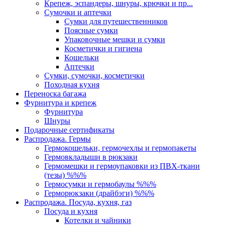
Крепеж, эспандеры, шнуры, крючки и пр...
Сумочки и аптечки
Сумки для путешественников
Поясные сумки
Упаковочные мешки и сумки
Косметички и гигиена
Кошельки
Аптечки
Сумки, сумочки, косметички
Походная кухня
Переноска багажа
Фурнитура и крепеж
Фурнитура
Шнуры
Подарочные сертификаты
Распродажа. Гермы
Гермокошельки, гермочехлы и гермопакеты
Гермовкладыши в рюкзаки
Гермомешки и гермоупаковки из ПВХ-ткани
(тезы) %%%
Гермосумки и гермобаулы %%%
Герморюкзаки (драйбэги) %%%
Распродажа. Посуда, кухня, газ
Посуда и кухня
Котелки и чайники