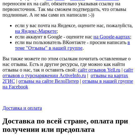
переносим их на сайт, обязательно указывая ссылку на
первоисточник. Так мы сможем подтвердить, что отзывы
подлинные. А не мы сами их написали :-))
если у вас почта на Яндексе, оцените нас, пожалуйста,
на Яндекс-Маркете
;
если аккаунт в Google - оцените нас
на Google-картах
;
если вы пользователь ВКонтакте - просим написать
в
теме "Отзывы" в нашей группе
.
Вы также можете по этим ссылкам почитать оставленные о
нас отзывы. Есть и другие ресурсы, где можно как найти
отзывы о нас, так и оставить свой:
сайт отзывов Yell.ru
|
сайт
отзывов о турснаряжении ActiveInfo.ru
|
отзывы на картах
2ГИС
|
отзывы на сайте ВелоПитер
|
отзывы в нашей группе
на Facebook
Доставка и оплата
Доставка по всей стране, оплата при
получении или предоплата