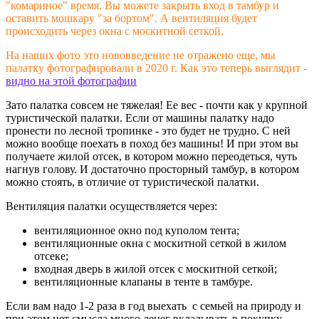
"комариное" время. Вы можете закрыть вход в тамбур и
оставить мошкару "за бортом". А вентиляция будет
происходить через окна с москитной сеткой.
На наших фото это нововведение не отражено еще, мы
палатку фотографировали в 2020 г. Как это теперь выглядит -
видно на этой фотографии
Зато палатка совсем не тяжелая! Ее вес - почти как у крупной
туристической палатки. Если от машины палатку надо
пронести по лесной тропинке - это будет не трудно. С ней
можно вообще поехать в поход без машины! И при этом вы
получаете жилой отсек, в котором можно переодеться, чуть
нагнув голову. И достаточно просторный тамбур, в котором
можно стоять, в отличие от туристической палатки.
Вентиляция палатки осуществляется через:
вентиляционное окно под куполом тента;
вентиляционные окна с москитной сеткой в жилом
отсеке;
входная дверь в жилой отсек с москитной сеткой;
вентиляционные клапаны в тенте в тамбуре.
Если вам надо 1-2 раза в год выехать с семьей на природу и
при этом нет смысла много денег вкладывать в покупку