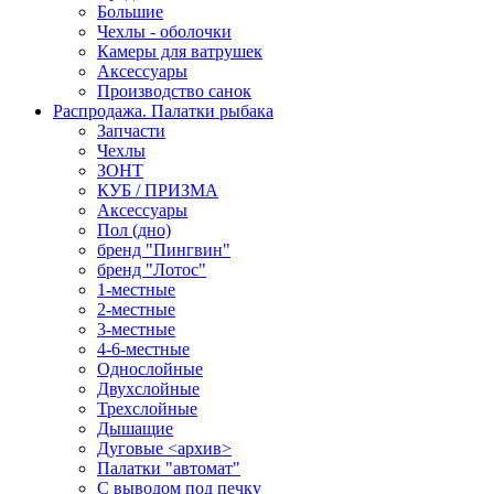
Большие
Чехлы - оболочки
Камеры для ватрушек
Аксессуары
Производство санок
Распродажа. Палатки рыбака
Запчасти
Чехлы
ЗОНТ
КУБ / ПРИЗМА
Аксессуары
Пол (дно)
бренд "Пингвин"
бренд "Лотос"
1-местные
2-местные
3-местные
4-6-местные
Однослойные
Двухслойные
Трехслойные
Дышащие
Дуговые <архив>
Палатки "автомат"
C выводом под печку