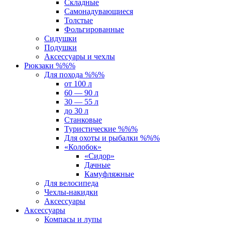
Складные
Самонадувающиеся
Толстые
Фольгированные
Сидушки
Подушки
Аксессуары и чехлы
Рюкзаки %%%
Для похода %%%
от 100 л
60 — 90 л
30 — 55 л
до 30 л
Станковые
Туристические %%%
Для охоты и рыбалки %%%
«Колобок»
«Сидор»
Дачные
Камуфляжные
Для велосипеда
Чехлы-накидки
Аксессуары
Аксессуары
Компасы и лупы