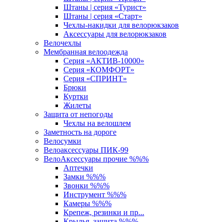
Штаны | серия «Турист»
Штаны | серия «Старт»
Чехлы-накидки для велорюкзаков
Аксессуары для велорюкзаков
Велочехлы
Мембранная велоодежда
Серия «АКТИВ-10000»
Серия «КОМФОРТ»
Серия «СПРИНТ»
Брюки
Куртки
Жилеты
Защита от непогоды
Чехлы на велошлем
Заметность на дороге
Велосумки
Велоаксессуары ПИК-99
ВелоАксессуары прочие %%%
Аптечки
Замки %%%
Звонки %%%
Инструмент %%%
Камеры %%%
Крепеж, резинки и пр...
Крылья, защита %%%