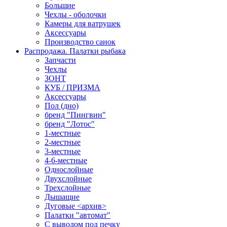
Большие
Чехлы - оболочки
Камеры для ватрушек
Аксессуары
Производство санок
Распродажа. Палатки рыбака
Запчасти
Чехлы
ЗОНТ
КУБ / ПРИЗМА
Аксессуары
Пол (дно)
бренд "Пингвин"
бренд "Лотос"
1-местные
2-местные
3-местные
4-6-местные
Однослойные
Двухслойные
Трехслойные
Дышащие
Дуговые <архив>
Палатки "автомат"
C выводом под печку