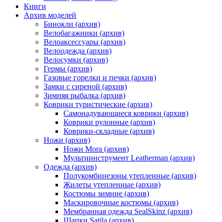
Книги
Архив моделей
Бинокли (архив)
Велобагажники (архив)
Велоаксессуары (архив)
Велоодежда (архив)
Велосумки (архив)
Гермы (архив)
Газовые горелки и печки (архив)
Замки с сиреной (архив)
Зимняя рыбалка (архив)
Коврики туристические (архив)
Самонадувающиеся коврики (архив)
Коврики рулонные (архив)
Коврики-складные (архив)
Ножи (архив)
Ножи Mora (архив)
Мультиинструмент Leatherman (архив)
Одежда (архив)
Полукомбинезоны утепленные (архив)
Жилеты утепленные (архив)
Костюмы зимние (архив)
Маскировочные костюмы (архив)
Мембранная одежда SealSkinz (архив)
Шапки Satila (архив)