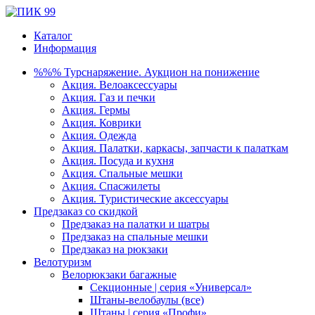
Каталог
Информация
%%% Турснаряжение. Аукцион на понижение
Акция. Велоаксессуары
Акция. Газ и печки
Акция. Гермы
Акция. Коврики
Акция. Одежда
Акция. Палатки, каркасы, запчасти к палаткам
Акция. Посуда и кухня
Акция. Спальные мешки
Акция. Спасжилеты
Акция. Туристические аксессуары
Предзаказ со скидкой
Предзаказ на палатки и шатры
Предзаказ на спальные мешки
Предзаказ на рюкзаки
Велотуризм
Велорюкзаки багажные
Секционные | серия «Универсал»
Штаны-велобаулы (все)
Штаны | серия «Профи»