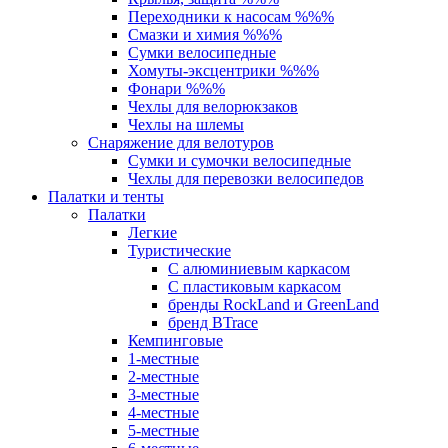
Переходники к насосам %%%
Смазки и химия %%%
Сумки велосипедные
Хомуты-эксцентрики %%%
Фонари %%%
Чехлы для велорюкзаков
Чехлы на шлемы
Снаряжение для велотуров
Сумки и сумочки велосипедные
Чехлы для перевозки велосипедов
Палатки и тенты
Палатки
Легкие
Туристические
С алюминиевым каркасом
С пластиковым каркасом
бренды RockLand и GreenLand
бренд BTrace
Кемпинговые
1-местные
2-местные
3-местные
4-местные
5-местные