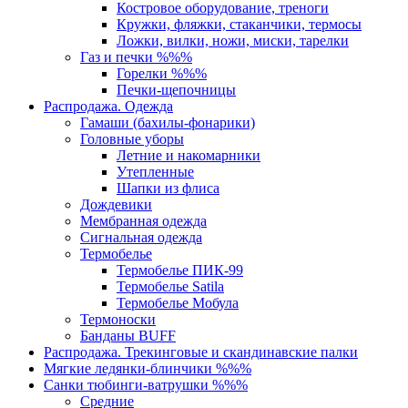
Костровое оборудование, треноги
Кружки, фляжки, стаканчики, термосы
Ложки, вилки, ножи, миски, тарелки
Газ и печки %%%
Горелки %%%
Печки-щепочницы
Распродажа. Одежда
Гамаши (бахилы-фонарики)
Головные уборы
Летние и накомарники
Утепленные
Шапки из флиса
Дождевики
Мембранная одежда
Сигнальная одежда
Термобелье
Термобелье ПИК-99
Термобелье Satila
Термобелье Мобула
Термоноски
Банданы BUFF
Распродажа. Трекинговые и скандинавские палки
Мягкие ледянки-блинчики %%%
Санки тюбинги-ватрушки %%%
Средние