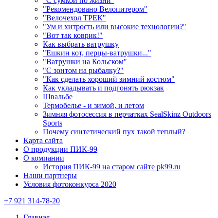
"С сумкой по жизни"
"Рекомендовано Велопитером"
"Велочехол ТРЕК"
"Ум и хитрость или высокие технологии?"
"Вот так коврик!"
Как выбрать ватрушку
"Ешкин кот, перцы-ватрушки..."
"Ватрушки на Кольском"
"С зонтом на рыбалку?"
"Как сделать хороший зимний костюм"
Как укладывать и подгонять рюкзак
Швальбе
Термобелье - и зимой, и летом
Зимняя фотосессия в перчатках SealSkinz Outdoors
Sports
Почему синтетический пух такой теплый?
Карта сайта
О продукции ПИК-99
О компании
История ПИК-99 на старом сайте pk99.ru
Наши партнеры
Условия фотоконкурса 2020
+7 921 314-78-20
Главная