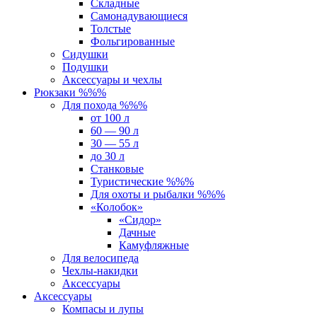
Складные
Самонадувающиеся
Толстые
Фольгированные
Сидушки
Подушки
Аксессуары и чехлы
Рюкзаки %%%
Для похода %%%
от 100 л
60 — 90 л
30 — 55 л
до 30 л
Станковые
Туристические %%%
Для охоты и рыбалки %%%
«Колобок»
«Сидор»
Дачные
Камуфляжные
Для велосипеда
Чехлы-накидки
Аксессуары
Аксессуары
Компасы и лупы