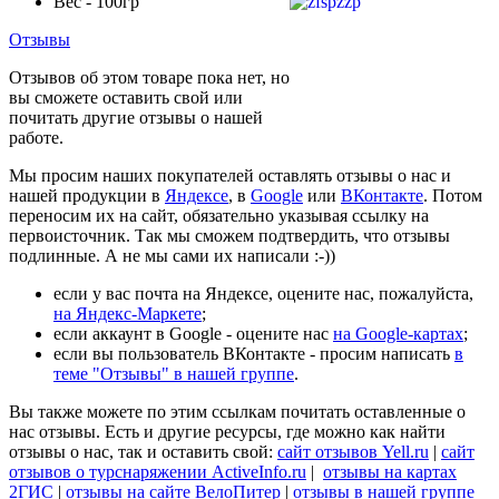
Вес - 100гр
Отзывы
Отзывов об этом товаре пока нет, но
вы сможете оставить свой или
почитать другие отзывы о нашей
работе.
Мы просим наших покупателей оставлять отзывы о нас и
нашей продукции в
Яндексе
, в
Google
или
ВКонтакте
. Потом
переносим их на сайт, обязательно указывая ссылку на
первоисточник. Так мы сможем подтвердить, что отзывы
подлинные. А не мы сами их написали :-))
если у вас почта на Яндексе, оцените нас, пожалуйста,
на Яндекс-Маркете
;
если аккаунт в Google - оцените нас
на Google-картах
;
если вы пользователь ВКонтакте - просим написать
в
теме "Отзывы" в нашей группе
.
Вы также можете по этим ссылкам почитать оставленные о
нас отзывы. Есть и другие ресурсы, где можно как найти
отзывы о нас, так и оставить свой:
сайт отзывов Yell.ru
|
сайт
отзывов о турснаряжении ActiveInfo.ru
|
отзывы на картах
2ГИС
|
отзывы на сайте ВелоПитер
|
отзывы в нашей группе