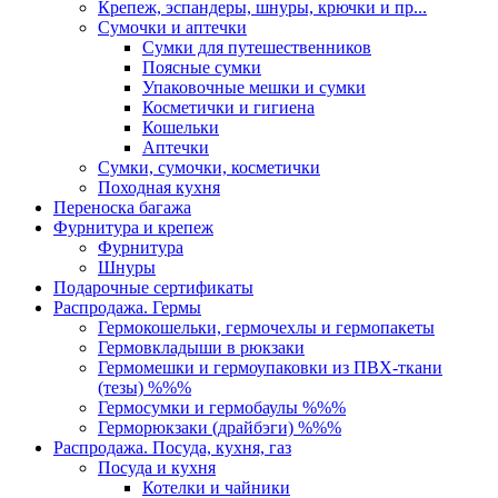
Крепеж, эспандеры, шнуры, крючки и пр...
Сумочки и аптечки
Сумки для путешественников
Поясные сумки
Упаковочные мешки и сумки
Косметички и гигиена
Кошельки
Аптечки
Сумки, сумочки, косметички
Походная кухня
Переноска багажа
Фурнитура и крепеж
Фурнитура
Шнуры
Подарочные сертификаты
Распродажа. Гермы
Гермокошельки, гермочехлы и гермопакеты
Гермовкладыши в рюкзаки
Гермомешки и гермоупаковки из ПВХ-ткани
(тезы) %%%
Гермосумки и гермобаулы %%%
Герморюкзаки (драйбэги) %%%
Распродажа. Посуда, кухня, газ
Посуда и кухня
Котелки и чайники