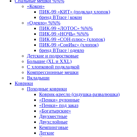
Спальные мешки %%%
«Кокон»
ПИК-99 «КИТ» (подклад хлопок)
бренд BTrace | кокон
«Одеяло» %%%
ПИК-99 «ЛОТОС» %%%
ПИК-99 «НОЧЬ» %%%
ПИК-99 «СОН-плюс» (хлопок)
ПИК-99 «СонИкс» (хлопок)
бренд BTrace | одеяло
Детские и подростковые
Большие (XL и XXL)
С хлопковой подкладкой
Компрессионные мешки
Вкладыши
Коврики
Походные коврики
Коврик-кресло (сидушка-развалюшка)
«Пенки» рулонные
«Пенки» под заказ
«Богатырские»
Двухместные
Двухслойные
Кемпинговые
Легкие