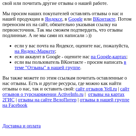
свой или почитать другие отзывы о нашей работе.
Мы просим наших покупателей оставлять отзывы о нас и
нашей продукции в
Яндексе
, в
Google
или
ВКонтакте
. Потом
переносим их на сайт, обязательно указывая ссылку на
первоисточник. Так мы сможем подтвердить, что отзывы
подлинные. А не мы сами их написали :-))
если у вас почта на Яндексе, оцените нас, пожалуйста,
на Яндекс-Маркете
;
если аккаунт в Google - оцените нас
на Google-картах
;
если вы пользователь ВКонтакте - просим написать
в
теме "Отзывы" в нашей группе
.
Вы также можете по этим ссылкам почитать оставленные о
нас отзывы. Есть и другие ресурсы, где можно как найти
отзывы о нас, так и оставить свой:
сайт отзывов Yell.ru
|
сайт
отзывов о турснаряжении ActiveInfo.ru
|
отзывы на картах
2ГИС
|
отзывы на сайте ВелоПитер
|
отзывы в нашей группе
на Facebook
Доставка и оплата