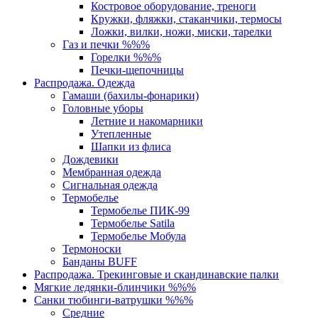
Костровое оборудование, треноги
Кружки, фляжки, стаканчики, термосы
Ложки, вилки, ножи, миски, тарелки
Газ и печки %%%
Горелки %%%
Печки-щепочницы
Распродажа. Одежда
Гамаши (бахилы-фонарики)
Головные уборы
Летние и накомарники
Утепленные
Шапки из флиса
Дождевики
Мембранная одежда
Сигнальная одежда
Термобелье
Термобелье ПИК-99
Термобелье Satila
Термобелье Мобула
Термоноски
Банданы BUFF
Распродажа. Трекинговые и скандинавские палки
Мягкие ледянки-блинчики %%%
Санки тюбинги-ватрушки %%%
Средние