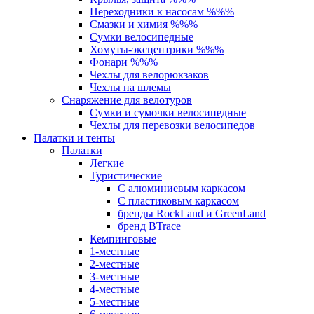
Переходники к насосам %%%
Смазки и химия %%%
Сумки велосипедные
Хомуты-эксцентрики %%%
Фонари %%%
Чехлы для велорюкзаков
Чехлы на шлемы
Снаряжение для велотуров
Сумки и сумочки велосипедные
Чехлы для перевозки велосипедов
Палатки и тенты
Палатки
Легкие
Туристические
С алюминиевым каркасом
С пластиковым каркасом
бренды RockLand и GreenLand
бренд BTrace
Кемпинговые
1-местные
2-местные
3-местные
4-местные
5-местные