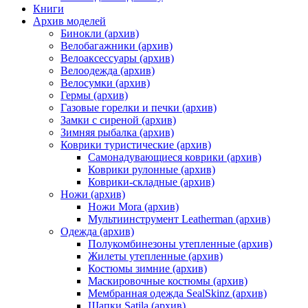
Книги
Архив моделей
Бинокли (архив)
Велобагажники (архив)
Велоаксессуары (архив)
Велоодежда (архив)
Велосумки (архив)
Гермы (архив)
Газовые горелки и печки (архив)
Замки с сиреной (архив)
Зимняя рыбалка (архив)
Коврики туристические (архив)
Самонадувающиеся коврики (архив)
Коврики рулонные (архив)
Коврики-складные (архив)
Ножи (архив)
Ножи Mora (архив)
Мультиинструмент Leatherman (архив)
Одежда (архив)
Полукомбинезоны утепленные (архив)
Жилеты утепленные (архив)
Костюмы зимние (архив)
Маскировочные костюмы (архив)
Мембранная одежда SealSkinz (архив)
Шапки Satila (архив)