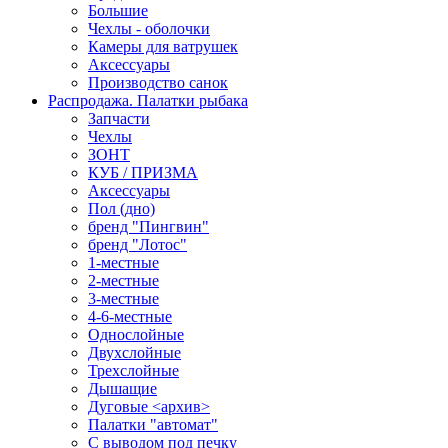
Большие
Чехлы - оболочки
Камеры для ватрушек
Аксессуары
Производство санок
Распродажа. Палатки рыбака
Запчасти
Чехлы
ЗОНТ
КУБ / ПРИЗМА
Аксессуары
Пол (дно)
бренд "Пингвин"
бренд "Лотос"
1-местные
2-местные
3-местные
4-6-местные
Однослойные
Двухслойные
Трехслойные
Дышащие
Дуговые <архив>
Палатки "автомат"
C выводом под печку