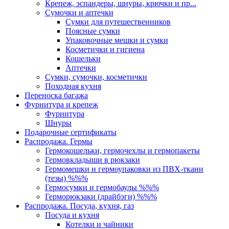
Крепеж, эспандеры, шнуры, крючки и пр...
Сумочки и аптечки
Сумки для путешественников
Поясные сумки
Упаковочные мешки и сумки
Косметички и гигиена
Кошельки
Аптечки
Сумки, сумочки, косметички
Походная кухня
Переноска багажа
Фурнитура и крепеж
Фурнитура
Шнуры
Подарочные сертификаты
Распродажа. Гермы
Гермокошельки, гермочехлы и гермопакеты
Гермовкладыши в рюкзаки
Гермомешки и гермоупаковки из ПВХ-ткани
(тезы) %%%
Гермосумки и гермобаулы %%%
Герморюкзаки (драйбэги) %%%
Распродажа. Посуда, кухня, газ
Посуда и кухня
Котелки и чайники