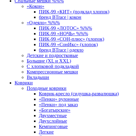
Спальные мешки %%%
«Кокон»
ПИК-99 «КИТ» (подклад хлопок)
бренд BTrace | кокон
«Одеяло» %%%
ПИК-99 «ЛОТОС» %%%
ПИК-99 «НОЧЬ» %%%
ПИК-99 «СОН-плюс» (хлопок)
ПИК-99 «СонИкс» (хлопок)
бренд BTrace | одеяло
Детские и подростковые
Большие (XL и XXL)
С хлопковой подкладкой
Компрессионные мешки
Вкладыши
Коврики
Походные коврики
Коврик-кресло (сидушка-развалюшка)
«Пенки» рулонные
«Пенки» под заказ
«Богатырские»
Двухместные
Двухслойные
Кемпинговые
Легкие