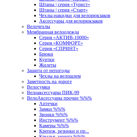
Штаны | серия «Турист»
Штаны | серия «Старт»
Чехлы-накидки для велорюкзаков
Аксессуары для велорюкзаков
Велочехлы
Мембранная велоодежда
Серия «АКТИВ-10000»
Серия «КОМФОРТ»
Серия «СПРИНТ»
Брюки
Куртки
Жилеты
Защита от непогоды
Чехлы на велошлем
Заметность на дороге
Велосумки
Велоаксессуары ПИК-99
ВелоАксессуары прочие %%%
Аптечки
Замки %%%
Звонки %%%
Инструмент %%%
Камеры %%%
Крепеж, резинки и пр...
Крылья, защита %%%