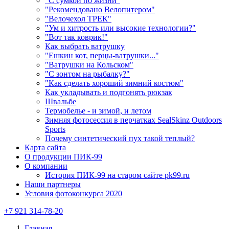
"С сумкой по жизни"
"Рекомендовано Велопитером"
"Велочехол ТРЕК"
"Ум и хитрость или высокие технологии?"
"Вот так коврик!"
Как выбрать ватрушку
"Ешкин кот, перцы-ватрушки..."
"Ватрушки на Кольском"
"С зонтом на рыбалку?"
"Как сделать хороший зимний костюм"
Как укладывать и подгонять рюкзак
Швальбе
Термобелье - и зимой, и летом
Зимняя фотосессия в перчатках SealSkinz Outdoors
Sports
Почему синтетический пух такой теплый?
Карта сайта
О продукции ПИК-99
О компании
История ПИК-99 на старом сайте pk99.ru
Наши партнеры
Условия фотоконкурса 2020
+7 921 314-78-20
Главная