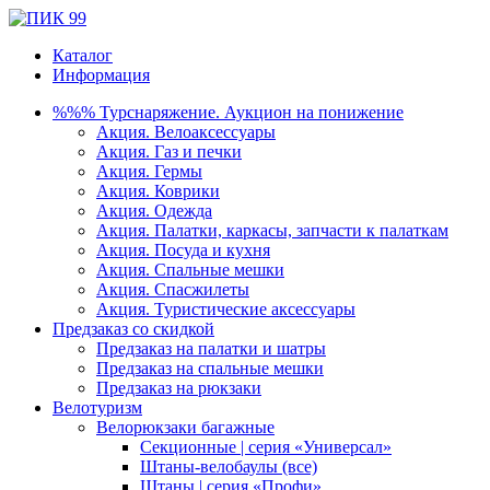
Каталог
Информация
%%% Турснаряжение. Аукцион на понижение
Акция. Велоаксессуары
Акция. Газ и печки
Акция. Гермы
Акция. Коврики
Акция. Одежда
Акция. Палатки, каркасы, запчасти к палаткам
Акция. Посуда и кухня
Акция. Спальные мешки
Акция. Спасжилеты
Акция. Туристические аксессуары
Предзаказ со скидкой
Предзаказ на палатки и шатры
Предзаказ на спальные мешки
Предзаказ на рюкзаки
Велотуризм
Велорюкзаки багажные
Секционные | серия «Универсал»
Штаны-велобаулы (все)
Штаны | серия «Профи»