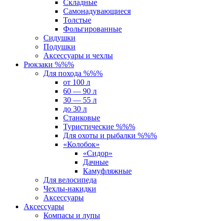
Складные
Самонадувающиеся
Толстые
Фольгированные
Сидушки
Подушки
Аксессуары и чехлы
Рюкзаки %%%
Для похода %%%
от 100 л
60 — 90 л
30 — 55 л
до 30 л
Станковые
Туристические %%%
Для охоты и рыбалки %%%
«Колобок»
«Сидор»
Дачные
Камуфляжные
Для велосипеда
Чехлы-накидки
Аксессуары
Аксессуары
Компасы и лупы