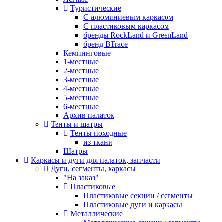
Туристические
С алюминиевым каркасом
С пластиковым каркасом
бренды RockLand и GreenLand
бренд BTrace
Кемпинговые
1-местные
2-местные
3-местные
4-местные
5-местные
6-местные
Архив палаток
Тенты и шатры
Тенты походные
из ткани
Шатры
Каркасы и дуги для палаток, запчасти
Дуги, сегменты, каркасы
"На заказ"
Пластиковые
Пластиковые секции / сегменты
Пластиковые дуги и каркасы
Металлические