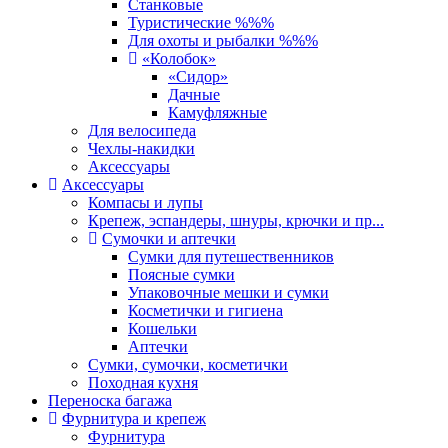
Станковые
Туристические %%%
Для охоты и рыбалки %%%
«Колобок»
«Сидор»
Дачные
Камуфляжные
Для велосипеда
Чехлы-накидки
Аксессуары
Аксессуары
Компасы и лупы
Крепеж, эспандеры, шнуры, крючки и пр...
Сумочки и аптечки
Сумки для путешественников
Поясные сумки
Упаковочные мешки и сумки
Косметички и гигиена
Кошельки
Аптечки
Сумки, сумочки, косметички
Походная кухня
Переноска багажа
Фурнитура и крепеж
Фурнитура