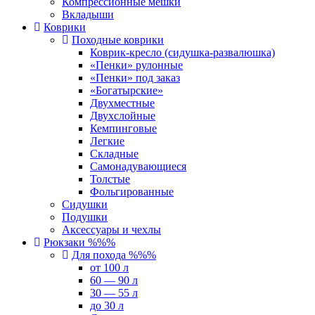
Компрессионные мешки
Вкладыши
Коврики
Походные коврики
Коврик-кресло (сидушка-развалюшка)
«Пенки» рулонные
«Пенки» под заказ
«Богатырские»
Двухместные
Двухслойные
Кемпинговые
Легкие
Складные
Самонадувающиеся
Толстые
Фольгированные
Сидушки
Подушки
Аксессуары и чехлы
Рюкзаки %%%
Для похода %%%
от 100 л
60 — 90 л
30 — 55 л
до 30 л