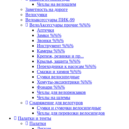
Чехлы на велошлем
Заметность на дороге
Велосумки
Велоаксессуары ПИК-99
ВелоАксессуары прочие %%%
Аптечки
Замки %%%
Звонки %%%
Инструмент %%%
Камеры %%%
Крепеж, резинки и пр...
Крылья, защита %%%
Переходники к насосам %%%
Смазки и химия %%%
Сумки велосипедные
Хомуты-эксцентрики %%%
Фонари %%%
Чехлы для велорюкзаков
Чехлы на шлемы
Снаряжение для велотуров
Сумки и сумочки велосипедные
Чехлы для перевозки велосипедов
Палатки и тенты
Палатки
Легкие