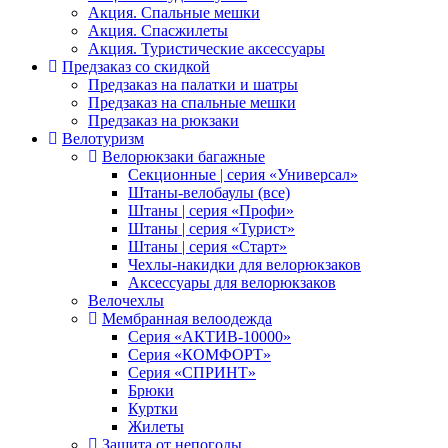
Акция. Спальные мешки
Акция. Спасжилеты
Акция. Туристические аксессуары
Предзаказ со скидкой
Предзаказ на палатки и шатры
Предзаказ на спальные мешки
Предзаказ на рюкзаки
Велотуризм
Велорюкзаки багажные
Секционные | серия «Универсал»
Штаны-велобаулы (все)
Штаны | серия «Профи»
Штаны | серия «Турист»
Штаны | серия «Старт»
Чехлы-накидки для велорюкзаков
Аксессуары для велорюкзаков
Велочехлы
Мембранная велоодежда
Серия «АКТИВ-10000»
Серия «КОМФОРТ»
Серия «СПРИНТ»
Брюки
Куртки
Жилеты
Защита от непогоды