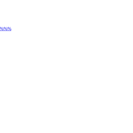
) %%%