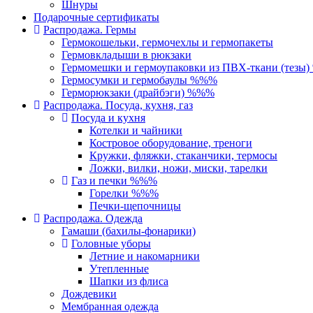
Шнуры
Подарочные сертификаты
Распродажа. Гермы
Гермокошельки, гермочехлы и гермопакеты
Гермовкладыши в рюкзаки
Гермомешки и гермоупаковки из ПВХ-ткани (тезы
Гермосумки и гермобаулы %%%
Герморюкзаки (драйбэги) %%%
Распродажа. Посуда, кухня, газ
Посуда и кухня
Котелки и чайники
Костровое оборудование, треноги
Кружки, фляжки, стаканчики, термосы
Ложки, вилки, ножи, миски, тарелки
Газ и печки %%%
Горелки %%%
Печки-щепочницы
Распродажа. Одежда
Гамаши (бахилы-фонарики)
Головные уборы
Летние и накомарники
Утепленные
Шапки из флиса
Дождевики
Мембранная одежда