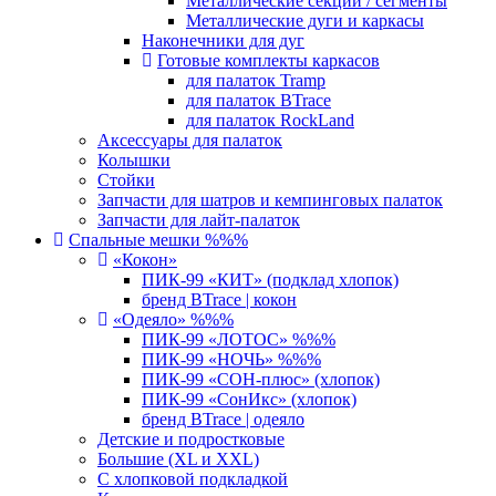
Металлические секции / сегменты
Металлические дуги и каркасы
Наконечники для дуг
Готовые комплекты каркасов
для палаток Tramp
для палаток BTrace
для палаток RockLand
Аксессуары для палаток
Колышки
Стойки
Запчасти для шатров и кемпинговых палаток
Запчасти для лайт-палаток
Спальные мешки %%%
«Кокон»
ПИК-99 «КИТ» (подклад хлопок)
бренд BTrace | кокон
«Одеяло» %%%
ПИК-99 «ЛОТОС» %%%
ПИК-99 «НОЧЬ» %%%
ПИК-99 «СОН-плюс» (хлопок)
ПИК-99 «СонИкс» (хлопок)
бренд BTrace | одеяло
Детские и подростковые
Большие (XL и XXL)
С хлопковой подкладкой