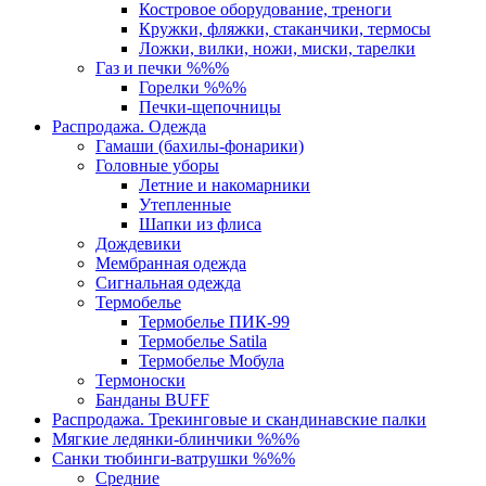
Костровое оборудование, треноги
Кружки, фляжки, стаканчики, термосы
Ложки, вилки, ножи, миски, тарелки
Газ и печки %%%
Горелки %%%
Печки-щепочницы
Распродажа. Одежда
Гамаши (бахилы-фонарики)
Головные уборы
Летние и накомарники
Утепленные
Шапки из флиса
Дождевики
Мембранная одежда
Сигнальная одежда
Термобелье
Термобелье ПИК-99
Термобелье Satila
Термобелье Мобула
Термоноски
Банданы BUFF
Распродажа. Трекинговые и скандинавские палки
Мягкие ледянки-блинчики %%%
Санки тюбинги-ватрушки %%%
Средние