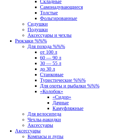
Складные
Самонадувающиеся
Толстые
Фольгированные
Сидушки
Подушки
Аксессуары и чехлы
Рюкзаки %%%
Для похода %%%
от 100 л
60 — 90 л
30 — 55 л
до 30 л
Станковые
Туристические %%%
Для охоты и рыбалки %%%
«Колобок»
«Сидор»
Дачные
Камуфляжные
Для велосипеда
Чехлы-накидки
Аксессуары
Аксессуары
Компасы и лупы