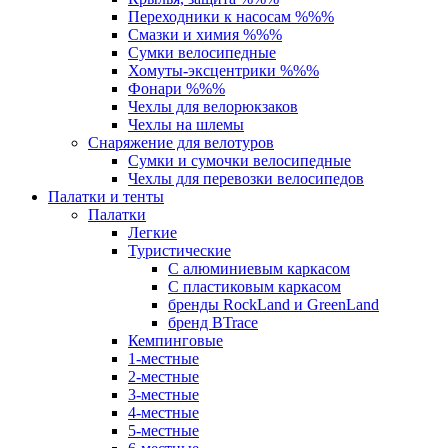
Переходники к насосам %%%
Смазки и химия %%%
Сумки велосипедные
Хомуты-эксцентрики %%%
Фонари %%%
Чехлы для велорюкзаков
Чехлы на шлемы
Снаряжение для велотуров
Сумки и сумочки велосипедные
Чехлы для перевозки велосипедов
Палатки и тенты
Палатки
Легкие
Туристические
С алюминиевым каркасом
С пластиковым каркасом
бренды RockLand и GreenLand
бренд BTrace
Кемпинговые
1-местные
2-местные
3-местные
4-местные
5-местные