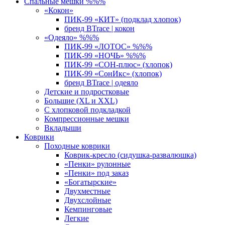
Спальные мешки %%%
«Кокон»
ПИК-99 «КИТ» (подклад хлопок)
бренд BTrace | кокон
«Одеяло» %%%
ПИК-99 «ЛОТОС» %%%
ПИК-99 «НОЧЬ» %%%
ПИК-99 «СОН-плюс» (хлопок)
ПИК-99 «СонИкс» (хлопок)
бренд BTrace | одеяло
Детские и подростковые
Большие (XL и XXL)
С хлопковой подкладкой
Компрессионные мешки
Вкладыши
Коврики
Походные коврики
Коврик-кресло (сидушка-развалюшка)
«Пенки» рулонные
«Пенки» под заказ
«Богатырские»
Двухместные
Двухслойные
Кемпинговые
Легкие