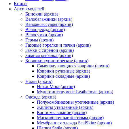
Книги
Архив моделей
Бинокли (архив)
Велобагажники (архив)
Велоаксессуары (архив)
Велоодежда (архив)
Велосумки (архив)
Гермы (архив)
Газовые горелки и печки (архив)
Замки с сиреной (архив)
Зимняя рыбалка (архив)
Коврики туристические (архив)
Самонадувающиеся коврики (архив)
Коврики рулонные (архив)
Коврики-складные (архив)
Ножи (архив)
Ножи Mora (архив)
Мультиинструмент Leatherman (архив)
Одежда (архив)
Полукомбинезоны утепленные (архив)
Жилеты утепленные (архив)
Костюмы зимние (архив)
Маскировочные костюмы (архив)
Мембранная одежда SealSkinz (архив)
Шапки Satila (архив)