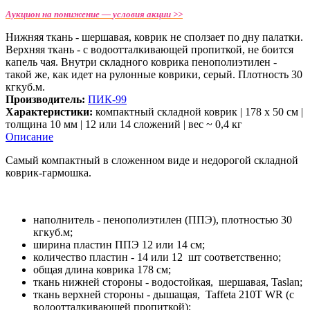
Аукцион на понижение —
условия акции >>
Нижняя ткань - шершавая, коврик не сползает по дну палатки.
Верхняя ткань - с водоотталкивающей пропиткой, не боится
капель чая. Внутри складного коврика пенополиэтилен -
такой же, как идет на рулонные коврики, серый. Плотность 30
кгкуб.м.
Производитель:
ПИК-99
Характеристики:
компактный складной коврик | 178 х 50 см |
толщина 10 мм | 12 или 14 сложений | вес ~ 0,4 кг
Описание
Самый компактный в сложенном виде и недорогой складной
коврик-гармошка.
наполнитель - пенополиэтилен (ППЭ), плотностью 30
кгкуб.м;
ширина пластин ППЭ 12 или 14 см;
количество пластин - 14 или 12 шт соответственно;
общая длина коврика 178 см;
ткань нижней стороны - водостойкая, шершавая, Taslan;
ткань верхней стороны - дышащая, Taffeta 210Т WR (с
водоотталкивающей пропиткой);