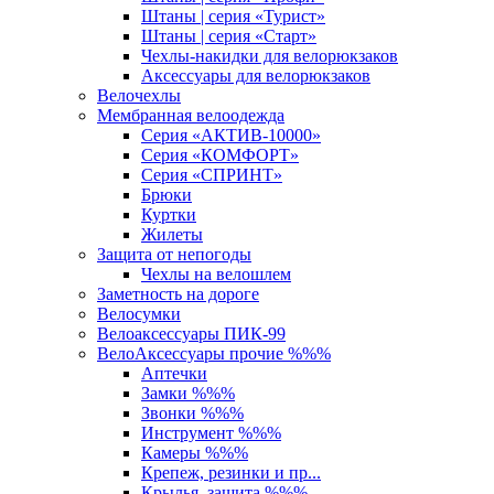
Штаны | серия «Турист»
Штаны | серия «Старт»
Чехлы-накидки для велорюкзаков
Аксессуары для велорюкзаков
Велочехлы
Мембранная велоодежда
Серия «АКТИВ-10000»
Серия «КОМФОРТ»
Серия «СПРИНТ»
Брюки
Куртки
Жилеты
Защита от непогоды
Чехлы на велошлем
Заметность на дороге
Велосумки
Велоаксессуары ПИК-99
ВелоАксессуары прочие %%%
Аптечки
Замки %%%
Звонки %%%
Инструмент %%%
Камеры %%%
Крепеж, резинки и пр...
Крылья, защита %%%