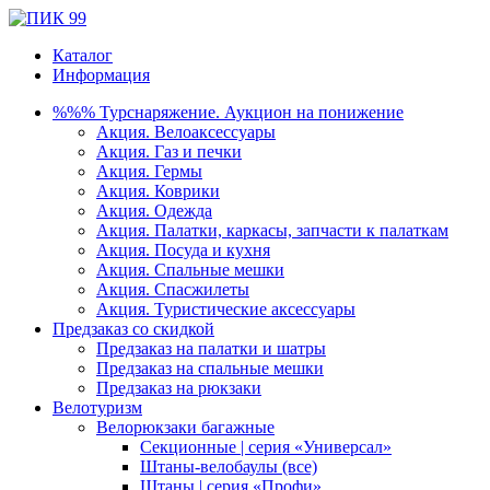
Каталог
Информация
%%% Турснаряжение. Аукцион на понижение
Акция. Велоаксессуары
Акция. Газ и печки
Акция. Гермы
Акция. Коврики
Акция. Одежда
Акция. Палатки, каркасы, запчасти к палаткам
Акция. Посуда и кухня
Акция. Спальные мешки
Акция. Спасжилеты
Акция. Туристические аксессуары
Предзаказ со скидкой
Предзаказ на палатки и шатры
Предзаказ на спальные мешки
Предзаказ на рюкзаки
Велотуризм
Велорюкзаки багажные
Секционные | серия «Универсал»
Штаны-велобаулы (все)
Штаны | серия «Профи»