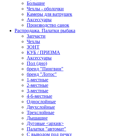
Большие
Чехлы - оболочки
Камеры для ватрушек
Аксессуары
Производство санок
Распродажа. Палатки рыбака
Запчасти
Чехлы
ЗОНТ
КУБ / ПРИЗМА
Аксессуары
Пол (дно)
бренд "Пингвин"
бренд "Лотос"
1-местные
2-местные
3-местные
4-6-местные
Однослойные
Двухслойные
Трехслойные
Дышащие
Дуговые <архив>
Палатки "автомат"
C выводом под печку