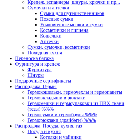
Крепеж, эспандеры, шнуры, крючки и пр...
Сумочки и аптечки
Сумки для путешественников
Поясные сумки
Упаковочные мешки и сумки
Косметички и гигиена
Кошельки
Аптечки
Сумки, сумочки, косметички
Походная кухня
Переноска багажа
Фурнитура и крепеж
Фурнитура
Шнуры
Подарочные сертификаты
Распродажа. Гермы
Гермокошельки, гермочехлы и гермопакеты
Гермовкладыши в рюкзаки
Гермомешки и гермоупаковки из ПВХ-ткани
(тезы) %%%
Гермосумки и гермобаулы %%%
Герморюкзаки (драйбэги) %%%
Распродажа. Посуда, кухня, газ
Посуда и кухня
Котелки и чайники