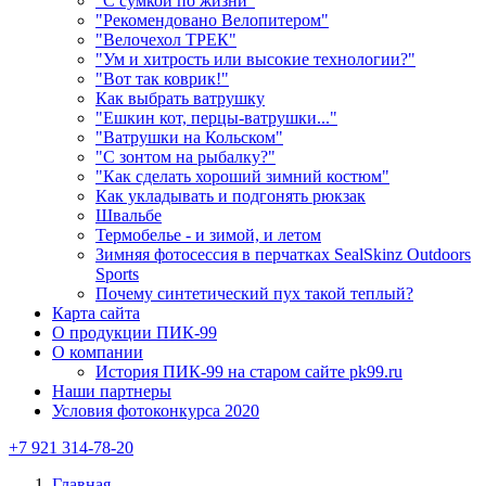
"С сумкой по жизни"
"Рекомендовано Велопитером"
"Велочехол ТРЕК"
"Ум и хитрость или высокие технологии?"
"Вот так коврик!"
Как выбрать ватрушку
"Ешкин кот, перцы-ватрушки..."
"Ватрушки на Кольском"
"С зонтом на рыбалку?"
"Как сделать хороший зимний костюм"
Как укладывать и подгонять рюкзак
Швальбе
Термобелье - и зимой, и летом
Зимняя фотосессия в перчатках SealSkinz Outdoors
Sports
Почему синтетический пух такой теплый?
Карта сайта
О продукции ПИК-99
О компании
История ПИК-99 на старом сайте pk99.ru
Наши партнеры
Условия фотоконкурса 2020
+7 921 314-78-20
Главная