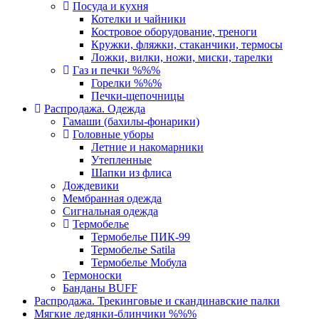
Посуда и кухня
Котелки и чайники
Костровое оборудование, треноги
Кружки, фляжки, стаканчики, термосы
Ложки, вилки, ножи, миски, тарелки
Газ и печки %%%
Горелки %%%
Печки-щепочницы
Распродажа. Одежда
Гамаши (бахилы-фонарики)
Головные уборы
Летние и накомарники
Утепленные
Шапки из флиса
Дождевики
Мембранная одежда
Сигнальная одежда
Термобелье
Термобелье ПИК-99
Термобелье Satila
Термобелье Мобула
Термоноски
Банданы BUFF
Распродажа. Трекинговые и скандинавские палки
Мягкие ледянки-блинчики %%%