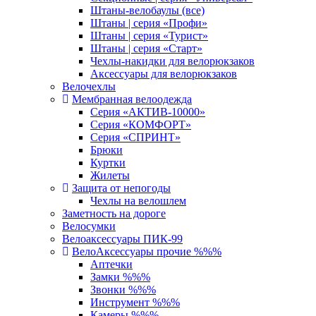
Штаны-велобаулы (все)
Штаны | серия «Профи»
Штаны | серия «Турист»
Штаны | серия «Старт»
Чехлы-накидки для велорюкзаков
Аксессуары для велорюкзаков
Велочехлы
Мембранная велоодежда
Серия «АКТИВ-10000»
Серия «КОМФОРТ»
Серия «СПРИНТ»
Брюки
Куртки
Жилеты
Защита от непогоды
Чехлы на велошлем
Заметность на дороге
Велосумки
Велоаксессуары ПИК-99
ВелоАксессуары прочие %%%
Аптечки
Замки %%%
Звонки %%%
Инструмент %%%
Камеры %%%