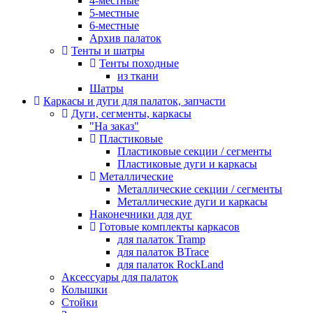
4-местные
5-местные
6-местные
Архив палаток
Тенты и шатры
Тенты походные
из ткани
Шатры
Каркасы и дуги для палаток, запчасти
Дуги, сегменты, каркасы
"На заказ"
Пластиковые
Пластиковые секции / сегменты
Пластиковые дуги и каркасы
Металлические
Металлические секции / сегменты
Металлические дуги и каркасы
Наконечники для дуг
Готовые комплекты каркасов
для палаток Tramp
для палаток BTrace
для палаток RockLand
Аксессуары для палаток
Колышки
Стойки