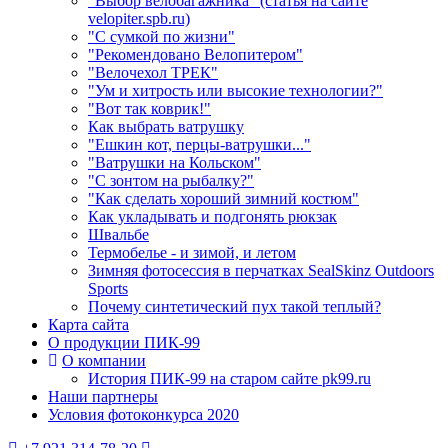
"Выбор велобагажника" (статья на сайте
velopiter.spb.ru)
"С сумкой по жизни"
"Рекомендовано Велопитером"
"Велочехол ТРЕК"
"Ум и хитрость или высокие технологии?"
"Вот так коврик!"
Как выбрать ватрушку
"Ешкин кот, перцы-ватрушки..."
"Ватрушки на Кольском"
"С зонтом на рыбалку?"
"Как сделать хороший зимний костюм"
Как укладывать и подгонять рюкзак
Швальбе
Термобелье - и зимой, и летом
Зимняя фотосессия в перчатках SealSkinz Outdoors
Sports
Почему синтетический пух такой теплый?
Карта сайта
О продукции ПИК-99
О компании
История ПИК-99 на старом сайте pk99.ru
Наши партнеры
Условия фотоконкурса 2020