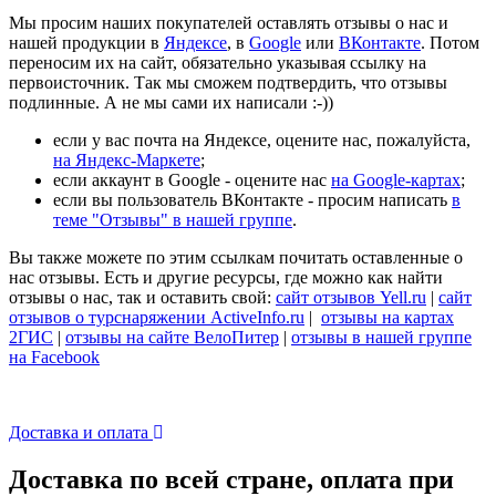
Мы просим наших покупателей оставлять отзывы о нас и
нашей продукции в
Яндексе
, в
Google
или
ВКонтакте
. Потом
переносим их на сайт, обязательно указывая ссылку на
первоисточник. Так мы сможем подтвердить, что отзывы
подлинные. А не мы сами их написали :-))
если у вас почта на Яндексе, оцените нас, пожалуйста,
на Яндекс-Маркете
;
если аккаунт в Google - оцените нас
на Google-картах
;
если вы пользователь ВКонтакте - просим написать
в
теме "Отзывы" в нашей группе
.
Вы также можете по этим ссылкам почитать оставленные о
нас отзывы. Есть и другие ресурсы, где можно как найти
отзывы о нас, так и оставить свой:
сайт отзывов Yell.ru
|
сайт
отзывов о турснаряжении ActiveInfo.ru
|
отзывы на картах
2ГИС
|
отзывы на сайте ВелоПитер
|
отзывы в нашей группе
на Facebook
Доставка и оплата
Доставка по всей стране, оплата при