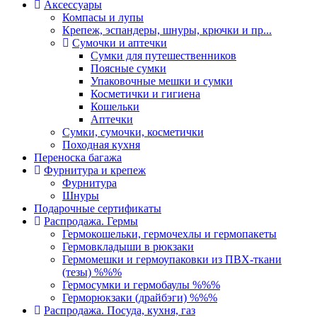
Аксессуары
Компасы и лупы
Крепеж, эспандеры, шнуры, крючки и пр...
Сумочки и аптечки
Сумки для путешественников
Поясные сумки
Упаковочные мешки и сумки
Косметички и гигиена
Кошельки
Аптечки
Сумки, сумочки, косметички
Походная кухня
Переноска багажа
Фурнитура и крепеж
Фурнитура
Шнуры
Подарочные сертификаты
Распродажа. Гермы
Гермокошельки, гермочехлы и гермопакеты
Гермовкладыши в рюкзаки
Гермомешки и гермоупаковки из ПВХ-ткани
(тезы) %%%
Гермосумки и гермобаулы %%%
Герморюкзаки (драйбэги) %%%
Распродажа. Посуда, кухня, газ