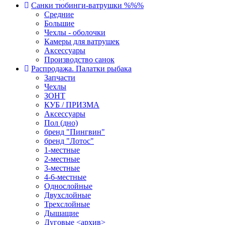
Санки тюбинги-ватрушки %%%
Средние
Большие
Чехлы - оболочки
Камеры для ватрушек
Аксессуары
Производство санок
Распродажа. Палатки рыбака
Запчасти
Чехлы
ЗОНТ
КУБ / ПРИЗМА
Аксессуары
Пол (дно)
бренд "Пингвин"
бренд "Лотос"
1-местные
2-местные
3-местные
4-6-местные
Однослойные
Двухслойные
Трехслойные
Дышащие
Дуговые <архив>