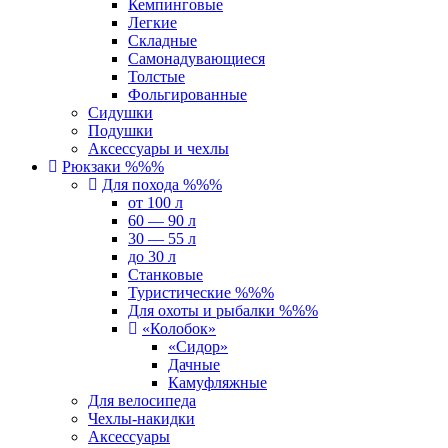
Кемпинговые
Легкие
Складные
Самонадувающиеся
Толстые
Фольгированные
Сидушки
Подушки
Аксессуары и чехлы
Рюкзаки %%%
Для похода %%%
от 100 л
60 — 90 л
30 — 55 л
до 30 л
Станковые
Туристические %%%
Для охоты и рыбалки %%%
«Колобок»
«Сидор»
Дачные
Камуфляжные
Для велосипеда
Чехлы-накидки
Аксессуары