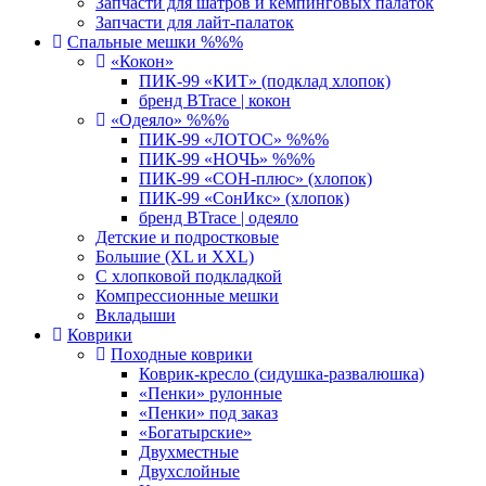
Запчасти для шатров и кемпинговых палаток
Запчасти для лайт-палаток
Спальные мешки %%%
«Кокон»
ПИК-99 «КИТ» (подклад хлопок)
бренд BTrace | кокон
«Одеяло» %%%
ПИК-99 «ЛОТОС» %%%
ПИК-99 «НОЧЬ» %%%
ПИК-99 «СОН-плюс» (хлопок)
ПИК-99 «СонИкс» (хлопок)
бренд BTrace | одеяло
Детские и подростковые
Большие (XL и XXL)
С хлопковой подкладкой
Компрессионные мешки
Вкладыши
Коврики
Походные коврики
Коврик-кресло (сидушка-развалюшка)
«Пенки» рулонные
«Пенки» под заказ
«Богатырские»
Двухместные
Двухслойные