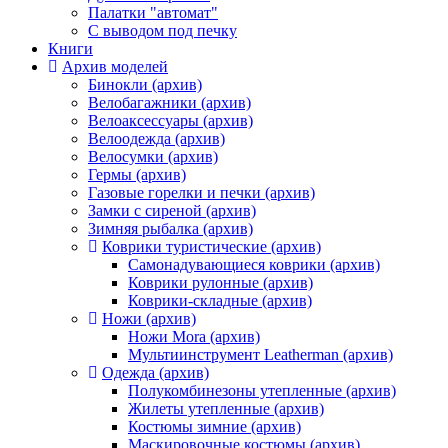
Палатки "автомат"
C выводом под печку
Книги
Архив моделей
Бинокли (архив)
Велобагажники (архив)
Велоаксессуары (архив)
Велоодежда (архив)
Велосумки (архив)
Гермы (архив)
Газовые горелки и печки (архив)
Замки с сиреной (архив)
Зимняя рыбалка (архив)
Коврики туристические (архив)
Самонадувающиеся коврики (архив)
Коврики рулонные (архив)
Коврики-складные (архив)
Ножи (архив)
Ножи Mora (архив)
Мультиинструмент Leatherman (архив)
Одежда (архив)
Полукомбинезоны утепленные (архив)
Жилеты утепленные (архив)
Костюмы зимние (архив)
Маскировочные костюмы (архив)