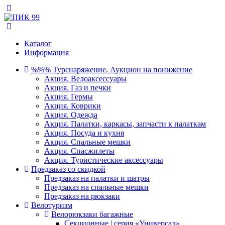
Каталог
Информация
%%% Турснаряжение. Аукцион на понижение
Акция. Велоаксессуары
Акция. Газ и печки
Акция. Гермы
Акция. Коврики
Акция. Одежда
Акция. Палатки, каркасы, запчасти к палаткам
Акция. Посуда и кухня
Акция. Спальные мешки
Акция. Спасжилеты
Акция. Туристические аксессуары
Предзаказ со скидкой
Предзаказ на палатки и шатры
Предзаказ на спальные мешки
Предзаказ на рюкзаки
Велотуризм
Велорюкзаки багажные
Секционные | серия «Универсал»