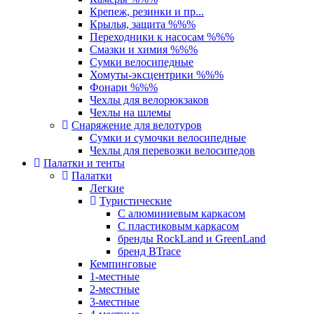
Крепеж, резинки и пр...
Крылья, защита %%%
Переходники к насосам %%%
Смазки и химия %%%
Сумки велосипедные
Хомуты-эксцентрики %%%
Фонари %%%
Чехлы для велорюкзаков
Чехлы на шлемы
Снаряжение для велотуров
Сумки и сумочки велосипедные
Чехлы для перевозки велосипедов
Палатки и тенты
Палатки
Легкие
Туристические
С алюминиевым каркасом
С пластиковым каркасом
бренды RockLand и GreenLand
бренд BTrace
Кемпинговые
1-местные
2-местные
3-местные