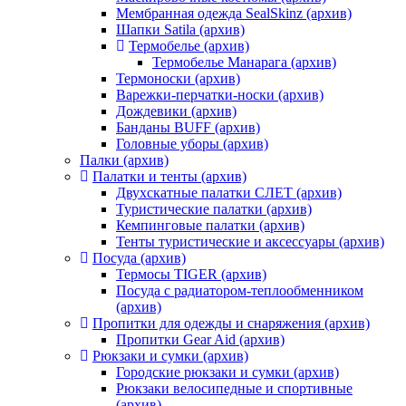
Мембранная одежда SealSkinz (архив)
Шапки Satila (архив)
Термобелье (архив)
Термобелье Манарага (архив)
Термоноски (архив)
Варежки-перчатки-носки (архив)
Дождевики (архив)
Банданы BUFF (архив)
Головные уборы (архив)
Палки (архив)
Палатки и тенты (архив)
Двухскатные палатки СЛЕТ (архив)
Туристические палатки (архив)
Кемпинговые палатки (архив)
Тенты туристические и аксессуары (архив)
Посуда (архив)
Термосы TIGER (архив)
Посуда с радиатором-теплообменником
(архив)
Пропитки для одежды и снаряжения (архив)
Пропитки Gear Aid (архив)
Рюкзаки и сумки (архив)
Городские рюкзаки и сумки (архив)
Рюкзаки велосипедные и спортивные
(архив)