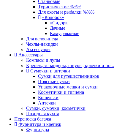
Станковые
Туристические %%%
Для охоты и рыбалки %%%
«Колобок»
«Сидор»
Дачные
Камуфляжные
Для велосипеда
Чехлы-накидки
Аксессуары
Аксессуары
Компасы и лупы
Крепеж, эспандеры, шнуры, крючки и пр...
Сумочки и аптечки
Сумки для путешественников
Поясные сумки
Упаковочные мешки и сумки
Косметички и гигиена
Кошельки
Аптечки
Сумки, сумочки, косметички
Походная кухня
Переноска багажа
Фурнитура и крепеж
Фурнитура