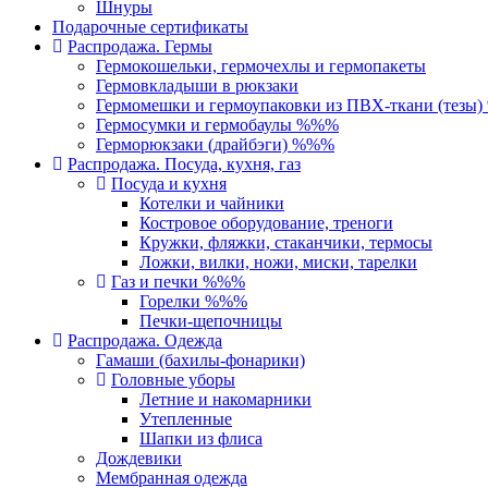
Шнуры
Подарочные сертификаты
Распродажа. Гермы
Гермокошельки, гермочехлы и гермопакеты
Гермовкладыши в рюкзаки
Гермомешки и гермоупаковки из ПВХ-ткани (тезы
Гермосумки и гермобаулы %%%
Герморюкзаки (драйбэги) %%%
Распродажа. Посуда, кухня, газ
Посуда и кухня
Котелки и чайники
Костровое оборудование, треноги
Кружки, фляжки, стаканчики, термосы
Ложки, вилки, ножи, миски, тарелки
Газ и печки %%%
Горелки %%%
Печки-щепочницы
Распродажа. Одежда
Гамаши (бахилы-фонарики)
Головные уборы
Летние и накомарники
Утепленные
Шапки из флиса
Дождевики
Мембранная одежда