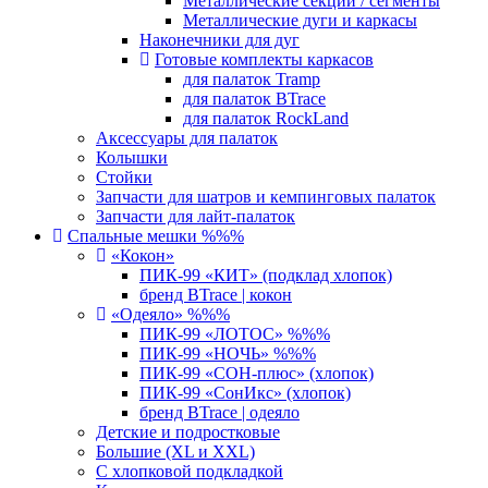
Металлические секции / сегменты
Металлические дуги и каркасы
Наконечники для дуг
Готовые комплекты каркасов
для палаток Tramp
для палаток BTrace
для палаток RockLand
Аксессуары для палаток
Колышки
Стойки
Запчасти для шатров и кемпинговых палаток
Запчасти для лайт-палаток
Спальные мешки %%%
«Кокон»
ПИК-99 «КИТ» (подклад хлопок)
бренд BTrace | кокон
«Одеяло» %%%
ПИК-99 «ЛОТОС» %%%
ПИК-99 «НОЧЬ» %%%
ПИК-99 «СОН-плюс» (хлопок)
ПИК-99 «СонИкс» (хлопок)
бренд BTrace | одеяло
Детские и подростковые
Большие (XL и XXL)
С хлопковой подкладкой