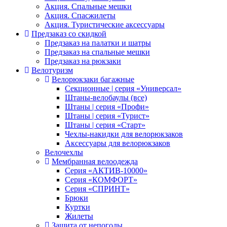
Акция. Спальные мешки
Акция. Спасжилеты
Акция. Туристические аксессуары
Предзаказ со скидкой
Предзаказ на палатки и шатры
Предзаказ на спальные мешки
Предзаказ на рюкзаки
Велотуризм
Велорюкзаки багажные
Секционные | серия «Универсал»
Штаны-велобаулы (все)
Штаны | серия «Профи»
Штаны | серия «Турист»
Штаны | серия «Старт»
Чехлы-накидки для велорюкзаков
Аксессуары для велорюкзаков
Велочехлы
Мембранная велоодежда
Серия «АКТИВ-10000»
Серия «КОМФОРТ»
Серия «СПРИНТ»
Брюки
Куртки
Жилеты
Защита от непогоды