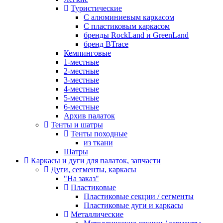
Туристические
С алюминиевым каркасом
С пластиковым каркасом
бренды RockLand и GreenLand
бренд BTrace
Кемпинговые
1-местные
2-местные
3-местные
4-местные
5-местные
6-местные
Архив палаток
Тенты и шатры
Тенты походные
из ткани
Шатры
Каркасы и дуги для палаток, запчасти
Дуги, сегменты, каркасы
"На заказ"
Пластиковые
Пластиковые секции / сегменты
Пластиковые дуги и каркасы
Металлические