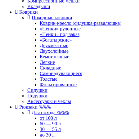
Компрессионные мешки
Вкладыши
Коврики
Походные коврики
Коврик-кресло (сидушка-развалюшка)
«Пенки» рулонные
«Пенки» под заказ
«Богатырские»
Двухместные
Двухслойные
Кемпинговые
Легкие
Складные
Самонадувающиеся
Толстые
Фольгированные
Сидушки
Подушки
Аксессуары и чехлы
Рюкзаки %%%
Для похода %%%
от 100 л
60 — 90 л
30 — 55 л
до 30 л