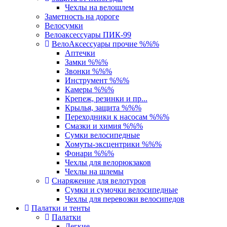
Чехлы на велошлем
Заметность на дороге
Велосумки
Велоаксессуары ПИК-99
ВелоАксессуары прочие %%%
Аптечки
Замки %%%
Звонки %%%
Инструмент %%%
Камеры %%%
Крепеж, резинки и пр...
Крылья, защита %%%
Переходники к насосам %%%
Смазки и химия %%%
Сумки велосипедные
Хомуты-эксцентрики %%%
Фонари %%%
Чехлы для велорюкзаков
Чехлы на шлемы
Снаряжение для велотуров
Сумки и сумочки велосипедные
Чехлы для перевозки велосипедов
Палатки и тенты
Палатки
Легкие