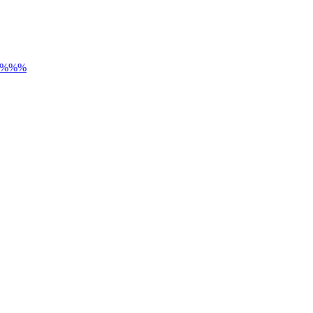
) %%%