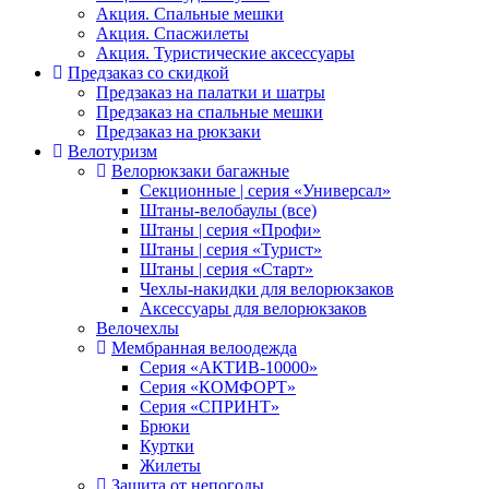
Акция. Спальные мешки
Акция. Спасжилеты
Акция. Туристические аксессуары
Предзаказ со скидкой
Предзаказ на палатки и шатры
Предзаказ на спальные мешки
Предзаказ на рюкзаки
Велотуризм
Велорюкзаки багажные
Секционные | серия «Универсал»
Штаны-велобаулы (все)
Штаны | серия «Профи»
Штаны | серия «Турист»
Штаны | серия «Старт»
Чехлы-накидки для велорюкзаков
Аксессуары для велорюкзаков
Велочехлы
Мембранная велоодежда
Серия «АКТИВ-10000»
Серия «КОМФОРТ»
Серия «СПРИНТ»
Брюки
Куртки
Жилеты
Защита от непогоды