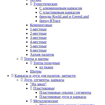
Туристические
С алюминиевым каркасом
С пластиковым каркасом
бренды RockLand и GreenLand
бренд BTrace
Кемпинговые
1-местные
2-местные
3-местные
4-местные
5-местные
6-местные
Архив палаток
Тенты и шатры
Тенты походные
из ткани
Шатры
Каркасы и дуги для палаток, запчасти
Дуги, сегменты, каркасы
"На заказ"
Пластиковые
Пластиковые секции / сегменты
Пластиковые дуги и каркасы
Металлические