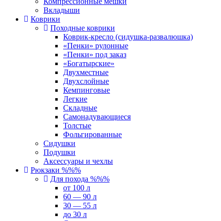
Компрессионные мешки
Вкладыши
Коврики
Походные коврики
Коврик-кресло (сидушка-развалюшка)
«Пенки» рулонные
«Пенки» под заказ
«Богатырские»
Двухместные
Двухслойные
Кемпинговые
Легкие
Складные
Самонадувающиеся
Толстые
Фольгированные
Сидушки
Подушки
Аксессуары и чехлы
Рюкзаки %%%
Для похода %%%
от 100 л
60 — 90 л
30 — 55 л
до 30 л