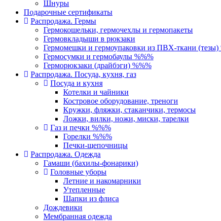
Шнуры
Подарочные сертификаты
Распродажа. Гермы
Гермокошельки, гермочехлы и гермопакеты
Гермовкладыши в рюкзаки
Гермомешки и гермоупаковки из ПВХ-ткани (тезы
Гермосумки и гермобаулы %%%
Герморюкзаки (драйбэги) %%%
Распродажа. Посуда, кухня, газ
Посуда и кухня
Котелки и чайники
Костровое оборудование, треноги
Кружки, фляжки, стаканчики, термосы
Ложки, вилки, ножи, миски, тарелки
Газ и печки %%%
Горелки %%%
Печки-щепочницы
Распродажа. Одежда
Гамаши (бахилы-фонарики)
Головные уборы
Летние и накомарники
Утепленные
Шапки из флиса
Дождевики
Мембранная одежда