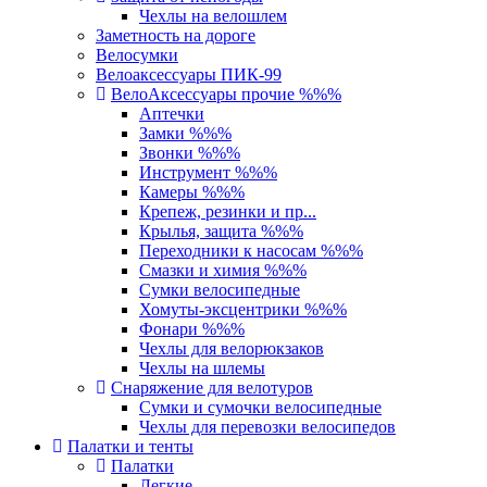
Чехлы на велошлем
Заметность на дороге
Велосумки
Велоаксессуары ПИК-99
ВелоАксессуары прочие %%%
Аптечки
Замки %%%
Звонки %%%
Инструмент %%%
Камеры %%%
Крепеж, резинки и пр...
Крылья, защита %%%
Переходники к насосам %%%
Смазки и химия %%%
Сумки велосипедные
Хомуты-эксцентрики %%%
Фонари %%%
Чехлы для велорюкзаков
Чехлы на шлемы
Снаряжение для велотуров
Сумки и сумочки велосипедные
Чехлы для перевозки велосипедов
Палатки и тенты
Палатки
Легкие