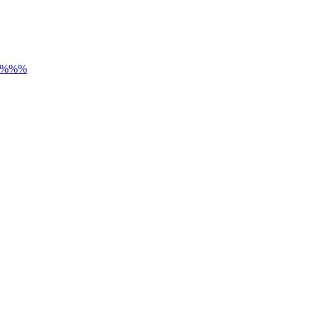
) %%%