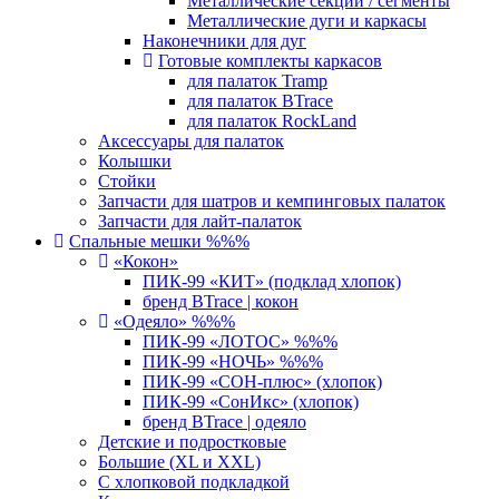
Металлические секции / сегменты
Металлические дуги и каркасы
Наконечники для дуг
Готовые комплекты каркасов
для палаток Tramp
для палаток BTrace
для палаток RockLand
Аксессуары для палаток
Колышки
Стойки
Запчасти для шатров и кемпинговых палаток
Запчасти для лайт-палаток
Спальные мешки %%%
«Кокон»
ПИК-99 «КИТ» (подклад хлопок)
бренд BTrace | кокон
«Одеяло» %%%
ПИК-99 «ЛОТОС» %%%
ПИК-99 «НОЧЬ» %%%
ПИК-99 «СОН-плюс» (хлопок)
ПИК-99 «СонИкс» (хлопок)
бренд BTrace | одеяло
Детские и подростковые
Большие (XL и XXL)
С хлопковой подкладкой