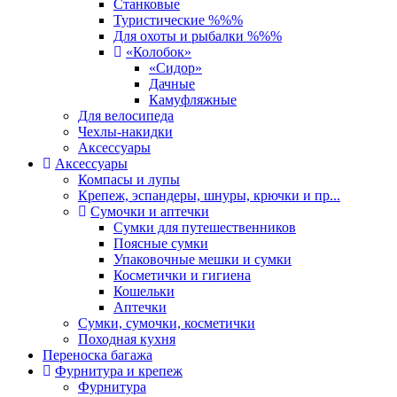
Станковые
Туристические %%%
Для охоты и рыбалки %%%
«Колобок»
«Сидор»
Дачные
Камуфляжные
Для велосипеда
Чехлы-накидки
Аксессуары
Аксессуары
Компасы и лупы
Крепеж, эспандеры, шнуры, крючки и пр...
Сумочки и аптечки
Сумки для путешественников
Поясные сумки
Упаковочные мешки и сумки
Косметички и гигиена
Кошельки
Аптечки
Сумки, сумочки, косметички
Походная кухня
Переноска багажа
Фурнитура и крепеж
Фурнитура